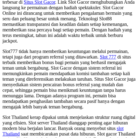
terbesar di
Situs Slot Gacor
. Link Slot Gacor menghubungkan Anda
langsung ke permainan dengan hadiah spektakuler. Slot Gacor
Online ini dirancang untuk memberikan pengalaman bermain yang
seru dan peluang besar untuk menang. Teknologi Slot88
memastikan transparansi dan keadilan dalam setiap kemenangan,
memberikan rasa percaya bagi setiap pemain. Dengan hadiah yang
terus meningkat, tahun ini adalah waktu terbaik untuk berburu
jackpot.
Slot777 tidak hanya memberikan keuntungan melalui permainan,
tetapi juga dari program referral yang ditawarkan.
Slot 777
di situs
terbaik memberikan bonus bagi pemain yang berhasil mengajak
teman untuk bergabung. Slot Gacor dengan sistem referral ini
memungkinkan pemain mendapatkan komisi tambahan setiap kali
teman yang direferensikan melakukan taruhan. Situs Slot Gacor juga
menyediakan sistem pencairan bonus referral yang mudah dan
cepat, sehingga pemain bisa menikmati keuntungan tanpa harus
menunggu lama. Dengan adanya program ini, pemain bisa
mendapatkan penghasilan tambahan secara pasif hanya dengan
mengajak lebih banyak teman bergabung.
Slot Thailand kerap dipakai untuk menjelaskan struktur ruang digital
yang efisien. Slot server Thailand dianggap penting agar hiburan
modern bisa berjalan lancar. Banyak orang menyebut situs
slot
Thailand
saat membicarakan pusat data hiburan. Slot gacor Thailand