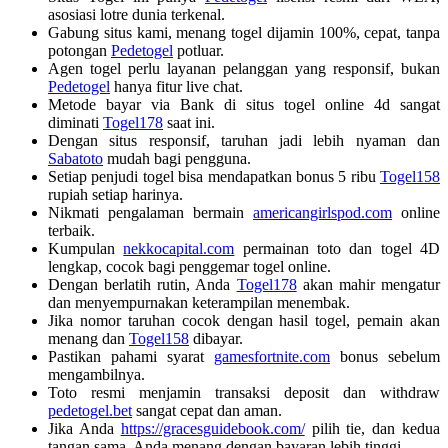
asosiasi lotre dunia terkenal.
Gabung situs kami, menang togel dijamin 100%, cepat, tanpa
potongan
Pedetogel
potluar.
Agen togel perlu layanan pelanggan yang responsif, bukan
Pedetogel
hanya fitur live chat.
Metode bayar via Bank di situs togel online 4d sangat
diminati
Togel178
saat ini.
Dengan situs responsif, taruhan jadi lebih nyaman dan
Sabatoto
mudah bagi pengguna.
Setiap penjudi togel bisa mendapatkan bonus 5 ribu
Togel158
rupiah setiap harinya.
Nikmati pengalaman bermain
americangirlspod.com
online
terbaik.
Kumpulan
nekkocapital.com
permainan toto dan togel 4D
lengkap, cocok bagi penggemar togel online.
Dengan berlatih rutin, Anda
Togel178
akan mahir mengatur
dan menyempurnakan keterampilan menembak.
Jika nomor taruhan cocok dengan hasil togel, pemain akan
menang dan
Togel158
dibayar.
Pastikan pahami syarat
gamesfortnite.com
bonus sebelum
mengambilnya.
Toto resmi menjamin transaksi deposit dan withdraw
pedetogel.bet
sangat cepat dan aman.
Jika Anda
https://gracesguidebook.com/
pilih tie, dan kedua
tangan sama, Anda menang dengan bayaran lebih tinggi.