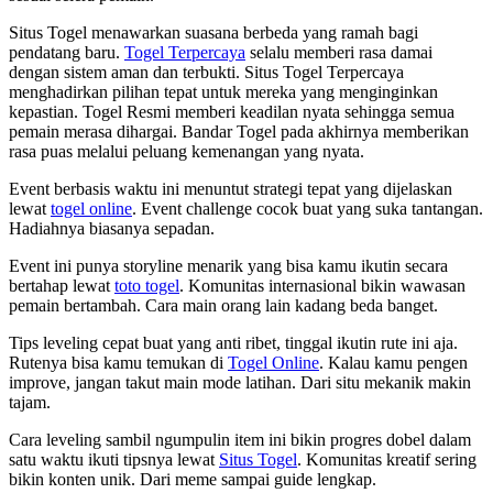
Situs Togel menawarkan suasana berbeda yang ramah bagi
pendatang baru.
Togel Terpercaya
selalu memberi rasa damai
dengan sistem aman dan terbukti. Situs Togel Terpercaya
menghadirkan pilihan tepat untuk mereka yang menginginkan
kepastian. Togel Resmi memberi keadilan nyata sehingga semua
pemain merasa dihargai. Bandar Togel pada akhirnya memberikan
rasa puas melalui peluang kemenangan yang nyata.
Event berbasis waktu ini menuntut strategi tepat yang dijelaskan
lewat
togel online
. Event challenge cocok buat yang suka tantangan.
Hadiahnya biasanya sepadan.
Event ini punya storyline menarik yang bisa kamu ikutin secara
bertahap lewat
toto togel
. Komunitas internasional bikin wawasan
pemain bertambah. Cara main orang lain kadang beda banget.
Tips leveling cepat buat yang anti ribet, tinggal ikutin rute ini aja.
Rutenya bisa kamu temukan di
Togel Online
. Kalau kamu pengen
improve, jangan takut main mode latihan. Dari situ mekanik makin
tajam.
Cara leveling sambil ngumpulin item ini bikin progres dobel dalam
satu waktu ikuti tipsnya lewat
Situs Togel
. Komunitas kreatif sering
bikin konten unik. Dari meme sampai guide lengkap.