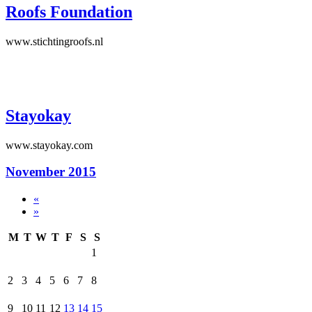
Roofs Foundation
www.stichtingroofs.nl
Stayokay
www.stayokay.com
November 2015
«
»
M
T
W
T
F
S
S
1
2
3
4
5
6
7
8
9
10
11
12
13
14
15