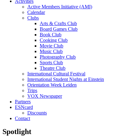
Activities
Active Members Initiative (AMI)
Calendar
Clubs
Arts & Crafts Club
Board Games Club
Book Club
Cooking Club
Movie Club
Music Club
Photography Club
Sports Club
Theatre Club
International Cultural Festival
International Student Nights at Einstein
Orientation Week Leiden
Trips
VOX Newspaper
Partners
ESNcard
Discounts
Contact
Spotlight