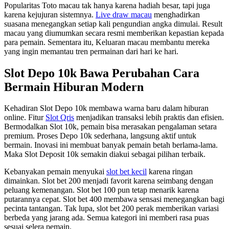
Popularitas Toto macau tak hanya karena hadiah besar, tapi juga
karena kejujuran sistemnya.
Live draw macau
menghadirkan
suasana menegangkan setiap kali pengundian angka dimulai. Result
macau yang diumumkan secara resmi memberikan kepastian kepada
para pemain. Sementara itu, Keluaran macau membantu mereka
yang ingin memantau tren permainan dari hari ke hari.
Slot Depo 10k Bawa Perubahan Cara
Bermain Hiburan Modern
Kehadiran Slot Depo 10k membawa warna baru dalam hiburan
online. Fitur
Slot Qris
menjadikan transaksi lebih praktis dan efisien.
Bermodalkan Slot 10k, pemain bisa merasakan pengalaman setara
premium. Proses Depo 10k sederhana, langsung aktif untuk
bermain. Inovasi ini membuat banyak pemain betah berlama-lama.
Maka Slot Deposit 10k semakin diakui sebagai pilihan terbaik.
Kebanyakan pemain menyukai
slot bet kecil
karena ringan
dimainkan. Slot bet 200 menjadi favorit karena seimbang dengan
peluang kemenangan. Slot bet 100 pun tetap menarik karena
putarannya cepat. Slot bet 400 membawa sensasi menegangkan bagi
pecinta tantangan. Tak lupa, slot bet 200 perak memberikan variasi
berbeda yang jarang ada. Semua kategori ini memberi rasa puas
sesuai selera pemain.