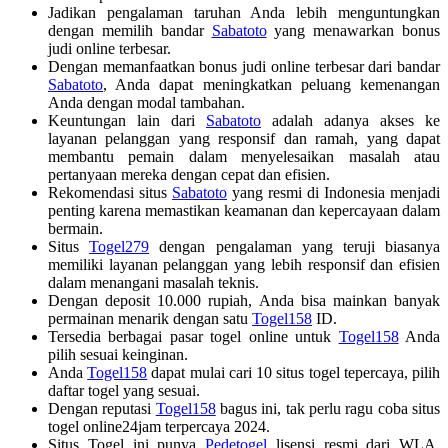
Jadikan pengalaman taruhan Anda lebih menguntungkan
dengan memilih bandar
Sabatoto
yang menawarkan bonus
judi online terbesar.
Dengan memanfaatkan bonus judi online terbesar dari bandar
Sabatoto
, Anda dapat meningkatkan peluang kemenangan
Anda dengan modal tambahan.
Keuntungan lain dari
Sabatoto
adalah adanya akses ke
layanan pelanggan yang responsif dan ramah, yang dapat
membantu pemain dalam menyelesaikan masalah atau
pertanyaan mereka dengan cepat dan efisien.
Rekomendasi situs
Sabatoto
yang resmi di Indonesia menjadi
penting karena memastikan keamanan dan kepercayaan dalam
bermain.
Situs
Togel279
dengan pengalaman yang teruji biasanya
memiliki layanan pelanggan yang lebih responsif dan efisien
dalam menangani masalah teknis.
Dengan deposit 10.000 rupiah, Anda bisa mainkan banyak
permainan menarik dengan satu
Togel158
ID.
Tersedia berbagai pasar togel online untuk
Togel158
Anda
pilih sesuai keinginan.
Anda
Togel158
dapat mulai cari 10 situs togel tepercaya, pilih
daftar togel yang sesuai.
Dengan reputasi
Togel158
bagus ini, tak perlu ragu coba situs
togel online24jam terpercaya 2024.
Situs Togel ini punya
Pedetogel
lisensi resmi dari WLA,