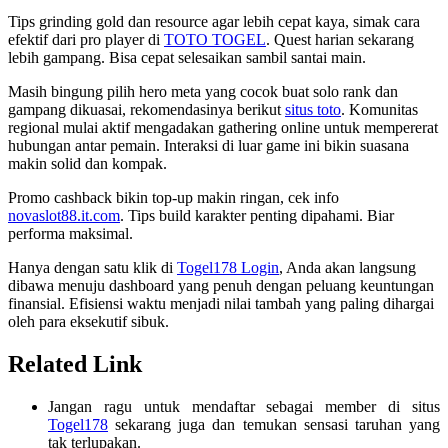
Tips grinding gold dan resource agar lebih cepat kaya, simak cara
efektif dari pro player di
TOTO TOGEL
. Quest harian sekarang
lebih gampang. Bisa cepat selesaikan sambil santai main.
Masih bingung pilih hero meta yang cocok buat solo rank dan
gampang dikuasai, rekomendasinya berikut
situs toto
. Komunitas
regional mulai aktif mengadakan gathering online untuk mempererat
hubungan antar pemain. Interaksi di luar game ini bikin suasana
makin solid dan kompak.
Promo cashback bikin top-up makin ringan, cek info
novaslot88.it.com
. Tips build karakter penting dipahami. Biar
performa maksimal.
Hanya dengan satu klik di
Togel178 Login
, Anda akan langsung
dibawa menuju dashboard yang penuh dengan peluang keuntungan
finansial. Efisiensi waktu menjadi nilai tambah yang paling dihargai
oleh para eksekutif sibuk.
Related Link
Jangan ragu untuk mendaftar sebagai member di situs
Togel178
sekarang juga dan temukan sensasi taruhan yang
tak terlupakan.