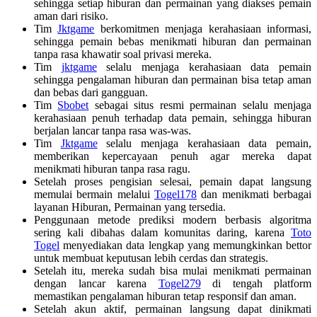
sehingga setiap hiburan dan permainan yang diakses pemain
aman dari risiko.
Tim
Jktgame
berkomitmen menjaga kerahasiaan informasi,
sehingga pemain bebas menikmati hiburan dan permainan
tanpa rasa khawatir soal privasi mereka.
Tim
jktgame
selalu menjaga kerahasiaan data pemain
sehingga pengalaman hiburan dan permainan bisa tetap aman
dan bebas dari gangguan.
Tim
Sbobet
sebagai situs resmi permainan selalu menjaga
kerahasiaan penuh terhadap data pemain, sehingga hiburan
berjalan lancar tanpa rasa was-was.
Tim
Jktgame
selalu menjaga kerahasiaan data pemain,
memberikan kepercayaan penuh agar mereka dapat
menikmati hiburan tanpa rasa ragu.
Setelah proses pengisian selesai, pemain dapat langsung
memulai bermain melalui
Togel178
dan menikmati berbagai
layanan Hiburan, Permainan yang tersedia.
Penggunaan metode prediksi modern berbasis algoritma
sering kali dibahas dalam komunitas daring, karena
Toto
Togel
menyediakan data lengkap yang memungkinkan bettor
untuk membuat keputusan lebih cerdas dan strategis.
Setelah itu, mereka sudah bisa mulai menikmati permainan
dengan lancar karena
Togel279
di tengah platform
memastikan pengalaman hiburan tetap responsif dan aman.
Setelah akun aktif, permainan langsung dapat dinikmati