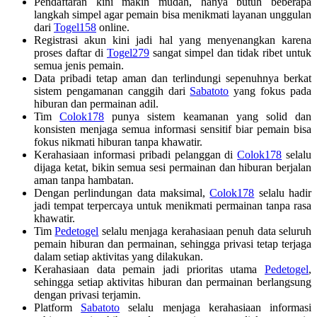
Pendaftaran kini makin mudah, hanya butuh beberapa
langkah simpel agar pemain bisa menikmati layanan unggulan
dari
Togel158
online.
Registrasi akun kini jadi hal yang menyenangkan karena
proses daftar di
Togel279
sangat simpel dan tidak ribet untuk
semua jenis pemain.
Data pribadi tetap aman dan terlindungi sepenuhnya berkat
sistem pengamanan canggih dari
Sabatoto
yang fokus pada
hiburan dan permainan adil.
Tim
Colok178
punya sistem keamanan yang solid dan
konsisten menjaga semua informasi sensitif biar pemain bisa
fokus nikmati hiburan tanpa khawatir.
Kerahasiaan informasi pribadi pelanggan di
Colok178
selalu
dijaga ketat, bikin semua sesi permainan dan hiburan berjalan
aman tanpa hambatan.
Dengan perlindungan data maksimal,
Colok178
selalu hadir
jadi tempat terpercaya untuk menikmati permainan tanpa rasa
khawatir.
Tim
Pedetogel
selalu menjaga kerahasiaan penuh data seluruh
pemain hiburan dan permainan, sehingga privasi tetap terjaga
dalam setiap aktivitas yang dilakukan.
Kerahasiaan data pemain jadi prioritas utama
Pedetogel
,
sehingga setiap aktivitas hiburan dan permainan berlangsung
dengan privasi terjamin.
Platform
Sabatoto
selalu menjaga kerahasiaan informasi