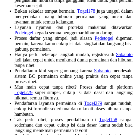
pengalaman hiburan tanpa gangguan, ideal untuk para pencari
keseruan sejati.
Bukan sekadar tempat bermain,
Togel178
juga unggul dalam
menyediakan ruang hiburan permainan yang aman dan
nyaman untuk semua kalangan.
Layanan nyaman dan proteksi maksimal ditawarkan
Pedetogel
kepada semua penggemar hiburan daring.
Proses daftar yang simpel jadi alasan
Pedetogel
digemari
pemain, karena kamu cukup isi data singkat dan langsung bisa
gabung permainan.
Hanya perlu beberapa langkah mudah, registrasi di
Sabatoto
jadi jalan cepat untuk menikmati dunia permainan dan hiburan
tanpa ribet.
Pendaftaran kini super gampang karena
Sabatoto
mendesain
sistem BO permainan online yang praktis dan cepat tanpa
proses ribet.
Mau main cepat tanpa ribet? Proses daftar di platform
Togel279
super simpel, cukup isi data dasar dan langsung
nikmati semua fiturnya.
Pendaftaran layanan permainan di
Togel279
sangat mudah,
cukup isi formulir sederhana dan nikmati akses hiburan tanpa
hambatan.
Tak perlu ribet, proses pendaftaran di
Togel158
sangat
sederhana dan cepat, cukup isi data dasar, kamu sudah bisa
langsung menikmati permainan favorit.