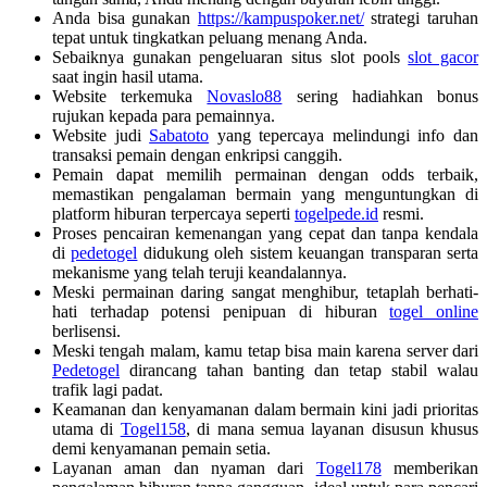
Anda bisa gunakan
https://kampuspoker.net/
strategi taruhan
tepat untuk tingkatkan peluang menang Anda.
Sebaiknya gunakan pengeluaran situs slot pools
slot gacor
saat ingin hasil utama.
Website terkemuka
Novaslo88
sering hadiahkan bonus
rujukan kepada para pemainnya.
Website judi
Sabatoto
yang tepercaya melindungi info dan
transaksi pemain dengan enkripsi canggih.
Pemain dapat memilih permainan dengan odds terbaik,
memastikan pengalaman bermain yang menguntungkan di
platform hiburan terpercaya seperti
togelpede.id
resmi.
Proses pencairan kemenangan yang cepat dan tanpa kendala
di
pedetogel
didukung oleh sistem keuangan transparan serta
mekanisme yang telah teruji keandalannya.
Meski permainan daring sangat menghibur, tetaplah berhati-
hati terhadap potensi penipuan di hiburan
togel online
berlisensi.
Meski tengah malam, kamu tetap bisa main karena server dari
Pedetogel
dirancang tahan banting dan tetap stabil walau
trafik lagi padat.
Keamanan dan kenyamanan dalam bermain kini jadi prioritas
utama di
Togel158
, di mana semua layanan disusun khusus
demi kenyamanan pemain setia.
Layanan aman dan nyaman dari
Togel178
memberikan