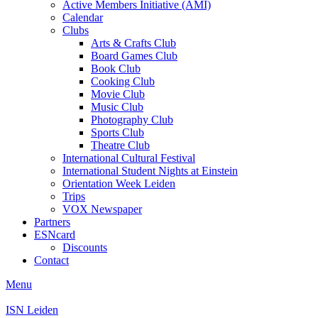
Active Members Initiative (AMI)
Calendar
Clubs
Arts & Crafts Club
Board Games Club
Book Club
Cooking Club
Movie Club
Music Club
Photography Club
Sports Club
Theatre Club
International Cultural Festival
International Student Nights at Einstein
Orientation Week Leiden
Trips
VOX Newspaper
Partners
ESNcard
Discounts
Contact
Menu
ISN Leiden