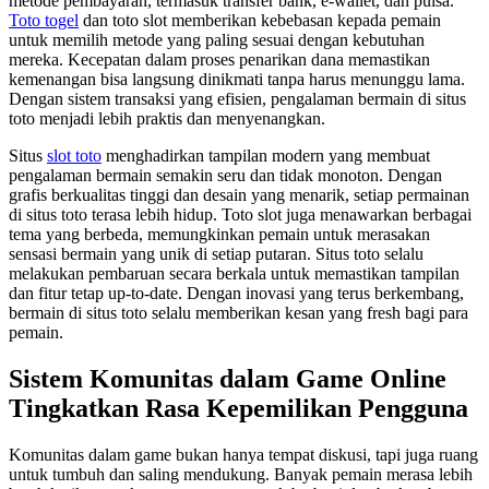
metode pembayaran, termasuk transfer bank, e-wallet, dan pulsa.
Toto togel
dan toto slot memberikan kebebasan kepada pemain
untuk memilih metode yang paling sesuai dengan kebutuhan
mereka. Kecepatan dalam proses penarikan dana memastikan
kemenangan bisa langsung dinikmati tanpa harus menunggu lama.
Dengan sistem transaksi yang efisien, pengalaman bermain di situs
toto menjadi lebih praktis dan menyenangkan.
Situs
slot toto
menghadirkan tampilan modern yang membuat
pengalaman bermain semakin seru dan tidak monoton. Dengan
grafis berkualitas tinggi dan desain yang menarik, setiap permainan
di situs toto terasa lebih hidup. Toto slot juga menawarkan berbagai
tema yang berbeda, memungkinkan pemain untuk merasakan
sensasi bermain yang unik di setiap putaran. Situs toto selalu
melakukan pembaruan secara berkala untuk memastikan tampilan
dan fitur tetap up-to-date. Dengan inovasi yang terus berkembang,
bermain di situs toto selalu memberikan kesan yang fresh bagi para
pemain.
Sistem Komunitas dalam Game Online
Tingkatkan Rasa Kepemilikan Pengguna
Komunitas dalam game bukan hanya tempat diskusi, tapi juga ruang
untuk tumbuh dan saling mendukung. Banyak pemain merasa lebih