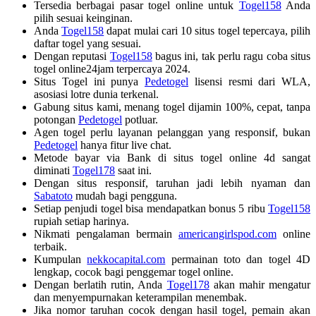
Tersedia berbagai pasar togel online untuk
Togel158
Anda
pilih sesuai keinginan.
Anda
Togel158
dapat mulai cari 10 situs togel tepercaya, pilih
daftar togel yang sesuai.
Dengan reputasi
Togel158
bagus ini, tak perlu ragu coba situs
togel online24jam terpercaya 2024.
Situs Togel ini punya
Pedetogel
lisensi resmi dari WLA,
asosiasi lotre dunia terkenal.
Gabung situs kami, menang togel dijamin 100%, cepat, tanpa
potongan
Pedetogel
potluar.
Agen togel perlu layanan pelanggan yang responsif, bukan
Pedetogel
hanya fitur live chat.
Metode bayar via Bank di situs togel online 4d sangat
diminati
Togel178
saat ini.
Dengan situs responsif, taruhan jadi lebih nyaman dan
Sabatoto
mudah bagi pengguna.
Setiap penjudi togel bisa mendapatkan bonus 5 ribu
Togel158
rupiah setiap harinya.
Nikmati pengalaman bermain
americangirlspod.com
online
terbaik.
Kumpulan
nekkocapital.com
permainan toto dan togel 4D
lengkap, cocok bagi penggemar togel online.
Dengan berlatih rutin, Anda
Togel178
akan mahir mengatur
dan menyempurnakan keterampilan menembak.
Jika nomor taruhan cocok dengan hasil togel, pemain akan