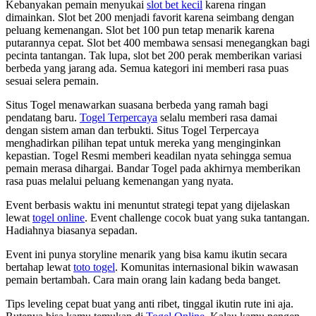
Kebanyakan pemain menyukai
slot bet kecil
karena ringan
dimainkan. Slot bet 200 menjadi favorit karena seimbang dengan
peluang kemenangan. Slot bet 100 pun tetap menarik karena
putarannya cepat. Slot bet 400 membawa sensasi menegangkan bagi
pecinta tantangan. Tak lupa, slot bet 200 perak memberikan variasi
berbeda yang jarang ada. Semua kategori ini memberi rasa puas
sesuai selera pemain.
Situs Togel menawarkan suasana berbeda yang ramah bagi
pendatang baru.
Togel Terpercaya
selalu memberi rasa damai
dengan sistem aman dan terbukti. Situs Togel Terpercaya
menghadirkan pilihan tepat untuk mereka yang menginginkan
kepastian. Togel Resmi memberi keadilan nyata sehingga semua
pemain merasa dihargai. Bandar Togel pada akhirnya memberikan
rasa puas melalui peluang kemenangan yang nyata.
Event berbasis waktu ini menuntut strategi tepat yang dijelaskan
lewat
togel online
. Event challenge cocok buat yang suka tantangan.
Hadiahnya biasanya sepadan.
Event ini punya storyline menarik yang bisa kamu ikutin secara
bertahap lewat
toto togel
. Komunitas internasional bikin wawasan
pemain bertambah. Cara main orang lain kadang beda banget.
Tips leveling cepat buat yang anti ribet, tinggal ikutin rute ini aja.