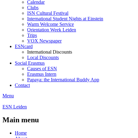
Calendar
Clubs
ISN Cultural Festival
International Student Nights at Einstein
Warm Welcome Service
Orientation Week Leiden
Trips
VOX Newspaper
ESNcard
International Discounts
Local Discounts
Social Erasmus
Causes of ESN
Erasmus Intern
Papaya: the International Buddy App
Contact
Menu
ESN Leiden
Main menu
Home