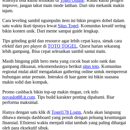
Rutenya bisa kamu temukan di
Togel Online
. Kalau kamu pengen
improve, jangan takut main mode latihan. Dari situ mekanik makin
tajam.
Cara leveling sambil ngumpulin item ini bikin progres dobel dalam
satu waktu ikuti tipsnya lewat
Situs Togel
. Komunitas kreatif sering
bikin konten unik. Dari meme sampai guide lengkap.
Tips grinding gold dan resource agar lebih cepat kaya, simak cara
efektif dari pro player di
TOTO TOGEL
. Quest harian sekarang
lebih gampang. Bisa cepat selesaikan sambil santai main.
Masih bingung pilih hero meta yang cocok buat solo rank dan
gampang dikuasai, rekomendasinya berikut
situs toto
. Komunitas
regional mulai aktif mengadakan gathering online untuk mempererat
hubungan antar pemain. Interaksi di luar game ini bikin suasana
makin solid dan kompak.
Promo cashback bikin top-up makin ringan, cek info
novaslot88.it.com
. Tips build karakter penting dipahami. Biar
performa maksimal.
Hanya dengan satu klik di
Togel178 Login
, Anda akan langsung
dibawa menuju dashboard yang penuh dengan peluang keuntungan
finansial. Efisiensi waktu menjadi nilai tambah yang paling dihargai
oleh para eksekutif sibuk.