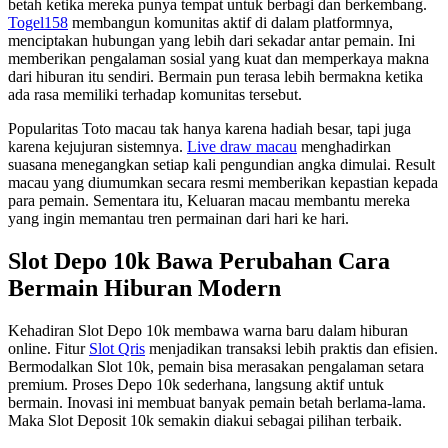
betah ketika mereka punya tempat untuk berbagi dan berkembang.
Togel158
membangun komunitas aktif di dalam platformnya,
menciptakan hubungan yang lebih dari sekadar antar pemain. Ini
memberikan pengalaman sosial yang kuat dan memperkaya makna
dari hiburan itu sendiri. Bermain pun terasa lebih bermakna ketika
ada rasa memiliki terhadap komunitas tersebut.
Popularitas Toto macau tak hanya karena hadiah besar, tapi juga
karena kejujuran sistemnya.
Live draw macau
menghadirkan
suasana menegangkan setiap kali pengundian angka dimulai. Result
macau yang diumumkan secara resmi memberikan kepastian kepada
para pemain. Sementara itu, Keluaran macau membantu mereka
yang ingin memantau tren permainan dari hari ke hari.
Slot Depo 10k Bawa Perubahan Cara
Bermain Hiburan Modern
Kehadiran Slot Depo 10k membawa warna baru dalam hiburan
online. Fitur
Slot Qris
menjadikan transaksi lebih praktis dan efisien.
Bermodalkan Slot 10k, pemain bisa merasakan pengalaman setara
premium. Proses Depo 10k sederhana, langsung aktif untuk
bermain. Inovasi ini membuat banyak pemain betah berlama-lama.
Maka Slot Deposit 10k semakin diakui sebagai pilihan terbaik.