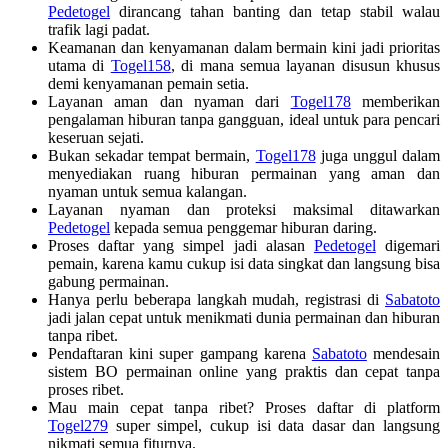
Pedetogel
dirancang tahan banting dan tetap stabil walau
trafik lagi padat.
Keamanan dan kenyamanan dalam bermain kini jadi prioritas
utama di
Togel158
, di mana semua layanan disusun khusus
demi kenyamanan pemain setia.
Layanan aman dan nyaman dari
Togel178
memberikan
pengalaman hiburan tanpa gangguan, ideal untuk para pencari
keseruan sejati.
Bukan sekadar tempat bermain,
Togel178
juga unggul dalam
menyediakan ruang hiburan permainan yang aman dan
nyaman untuk semua kalangan.
Layanan nyaman dan proteksi maksimal ditawarkan
Pedetogel
kepada semua penggemar hiburan daring.
Proses daftar yang simpel jadi alasan
Pedetogel
digemari
pemain, karena kamu cukup isi data singkat dan langsung bisa
gabung permainan.
Hanya perlu beberapa langkah mudah, registrasi di
Sabatoto
jadi jalan cepat untuk menikmati dunia permainan dan hiburan
tanpa ribet.
Pendaftaran kini super gampang karena
Sabatoto
mendesain
sistem BO permainan online yang praktis dan cepat tanpa
proses ribet.
Mau main cepat tanpa ribet? Proses daftar di platform
Togel279
super simpel, cukup isi data dasar dan langsung
nikmati semua fiturnya.