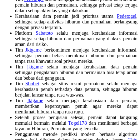
pemain hiburan dan permainan, sehingga privasi tetap terjaga
dalam setiap aktivitas yang dilakukan.
Kerahasiaan data pemain jadi prioritas utama
Pedetogel
,
sehingga setiap aktivitas hiburan dan permainan berlangsung
dengan privasi terjamin.
Platform
Sabatoto
selalu menjaga kerahasiaan informasi
sehingga setiap hiburan dan permainan yang diakses pemain
aman dari risiko.
Tim
Jktgame
berkomitmen menjaga kerahasiaan informasi,
sehingga pemain bebas menikmati hiburan dan permainan
tanpa rasa khawatir soal privasi mereka.
Tim
jktgame
selalu menjaga kerahasiaan data pemain
sehingga pengalaman hiburan dan permainan bisa tetap aman
dan bebas dari gangguan.
Tim
Sbobet
sebagai situs resmi permainan selalu menjaga
kerahasiaan penuh terhadap data pemain, sehingga hiburan
berjalan lancar tanpa rasa was-was.
Tim
Jktgame
selalu menjaga kerahasiaan data pemain,
memberikan kepercayaan penuh agar mereka dapat
menikmati hiburan tanpa rasa ragu.
Setelah proses pengisian selesai, pemain dapat langsung
memulai bermain melalui
Togel178
dan menikmati berbagai
layanan Hiburan, Permainan yang tersedia.
Penggunaan metode prediksi modern berbasis algoritma
sering kali dibahas dalam komunitas daring, karena
Toto