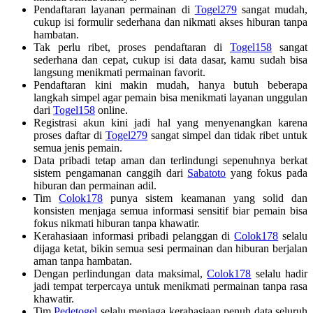
Pendaftaran layanan permainan di
Togel279
sangat mudah,
cukup isi formulir sederhana dan nikmati akses hiburan tanpa
hambatan.
Tak perlu ribet, proses pendaftaran di
Togel158
sangat
sederhana dan cepat, cukup isi data dasar, kamu sudah bisa
langsung menikmati permainan favorit.
Pendaftaran kini makin mudah, hanya butuh beberapa
langkah simpel agar pemain bisa menikmati layanan unggulan
dari
Togel158
online.
Registrasi akun kini jadi hal yang menyenangkan karena
proses daftar di
Togel279
sangat simpel dan tidak ribet untuk
semua jenis pemain.
Data pribadi tetap aman dan terlindungi sepenuhnya berkat
sistem pengamanan canggih dari
Sabatoto
yang fokus pada
hiburan dan permainan adil.
Tim
Colok178
punya sistem keamanan yang solid dan
konsisten menjaga semua informasi sensitif biar pemain bisa
fokus nikmati hiburan tanpa khawatir.
Kerahasiaan informasi pribadi pelanggan di
Colok178
selalu
dijaga ketat, bikin semua sesi permainan dan hiburan berjalan
aman tanpa hambatan.
Dengan perlindungan data maksimal,
Colok178
selalu hadir
jadi tempat terpercaya untuk menikmati permainan tanpa rasa
khawatir.
Tim
Pedetogel
selalu menjaga kerahasiaan penuh data seluruh