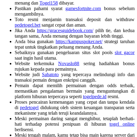
menang dan
Togel158
dibayar.
Pastikan pahami syarat
gamesfortnite.com
bonus sebelum
mengambilnya.
Toto resmi menjamin transaksi deposit dan withdraw
pedetogel.bet
sangat cepat dan aman.
Jika Anda
https://gracesguidebook.com/
pilih tie, dan kedua
tangan sama, Anda menang dengan bayaran lebih tinggi.
Anda bisa gunakan
https://kampuspoker.net/
strategi taruhan
tepat untuk tingkatkan peluang menang Anda.
Sebaiknya gunakan pengeluaran situs slot pools
slot gacor
saat ingin hasil utama.
Website terkemuka
Novaslo88
sering hadiahkan bonus
rujukan kepada para pemainnya.
Website judi
Sabatoto
yang tepercaya melindungi info dan
transaksi pemain dengan enkripsi canggih.
Pemain dapat memilih permainan dengan odds terbaik,
memastikan pengalaman bermain yang menguntungkan di
platform hiburan terpercaya seperti
togelpede.id
resmi.
Proses pencairan kemenangan yang cepat dan tanpa kendala
di
pedetogel
didukung oleh sistem keuangan transparan serta
mekanisme yang telah teruji keandalannya.
Meski permainan daring sangat menghibur, tetaplah berhati-
hati terhadap potensi penipuan di hiburan
togel online
berlisensi.
Meski tengah malam, kamu tetap bisa main karena server dari