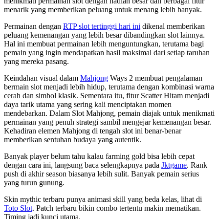
menikmati permainan slot dengan hadiah besar dan berbagai fitur
menarik yang memberikan peluang untuk menang lebih banyak.
Permainan dengan
RTP slot tertinggi hari ini
dikenal memberikan
peluang kemenangan yang lebih besar dibandingkan slot lainnya.
Hal ini membuat permainan lebih menguntungkan, terutama bagi
pemain yang ingin mendapatkan hasil maksimal dari setiap taruhan
yang mereka pasang.
Keindahan visual dalam
Mahjong
Ways 2 membuat pengalaman
bermain slot menjadi lebih hidup, terutama dengan kombinasi warna
cerah dan simbol klasik. Sementara itu, fitur Scatter Hitam menjadi
daya tarik utama yang sering kali menciptakan momen
mendebarkan. Dalam Slot Mahjong, pemain diajak untuk menikmati
permainan yang penuh strategi sambil mengejar kemenangan besar.
Kehadiran elemen Mahjong di tengah slot ini benar-benar
memberikan sentuhan budaya yang autentik.
Banyak player belum tahu kalau farming gold bisa lebih cepat
dengan cara ini, langsung baca selengkapnya pada
Jktgame
. Rank
push di akhir season biasanya lebih sulit. Banyak pemain serius
yang turun gunung.
Skin mythic terbaru punya animasi skill yang beda kelas, lihat di
Toto Slot
. Patch terbaru bikin combo tertentu makin mematikan.
Timing jadi kunci utama.