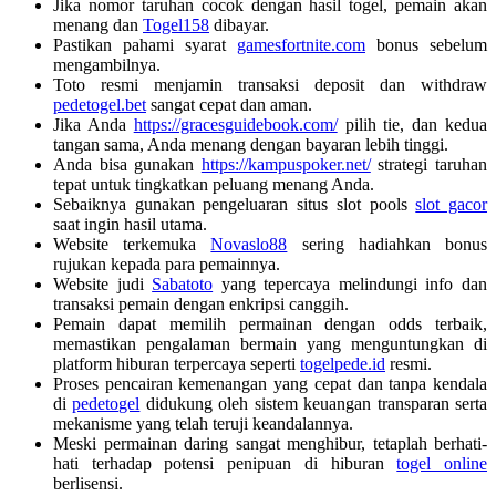
Jika nomor taruhan cocok dengan hasil togel, pemain akan
menang dan
Togel158
dibayar.
Pastikan pahami syarat
gamesfortnite.com
bonus sebelum
mengambilnya.
Toto resmi menjamin transaksi deposit dan withdraw
pedetogel.bet
sangat cepat dan aman.
Jika Anda
https://gracesguidebook.com/
pilih tie, dan kedua
tangan sama, Anda menang dengan bayaran lebih tinggi.
Anda bisa gunakan
https://kampuspoker.net/
strategi taruhan
tepat untuk tingkatkan peluang menang Anda.
Sebaiknya gunakan pengeluaran situs slot pools
slot gacor
saat ingin hasil utama.
Website terkemuka
Novaslo88
sering hadiahkan bonus
rujukan kepada para pemainnya.
Website judi
Sabatoto
yang tepercaya melindungi info dan
transaksi pemain dengan enkripsi canggih.
Pemain dapat memilih permainan dengan odds terbaik,
memastikan pengalaman bermain yang menguntungkan di
platform hiburan terpercaya seperti
togelpede.id
resmi.
Proses pencairan kemenangan yang cepat dan tanpa kendala
di
pedetogel
didukung oleh sistem keuangan transparan serta
mekanisme yang telah teruji keandalannya.
Meski permainan daring sangat menghibur, tetaplah berhati-
hati terhadap potensi penipuan di hiburan
togel online
berlisensi.