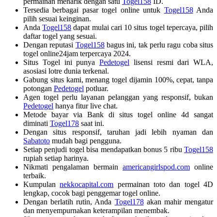
permainan menarik dengan satu
Togel158
ID.
Tersedia berbagai pasar togel online untuk
Togel158
Anda
pilih sesuai keinginan.
Anda
Togel158
dapat mulai cari 10 situs togel tepercaya, pilih
daftar togel yang sesuai.
Dengan reputasi
Togel158
bagus ini, tak perlu ragu coba situs
togel online24jam terpercaya 2024.
Situs Togel ini punya
Pedetogel
lisensi resmi dari WLA,
asosiasi lotre dunia terkenal.
Gabung situs kami, menang togel dijamin 100%, cepat, tanpa
potongan
Pedetogel
potluar.
Agen togel perlu layanan pelanggan yang responsif, bukan
Pedetogel
hanya fitur live chat.
Metode bayar via Bank di situs togel online 4d sangat
diminati
Togel178
saat ini.
Dengan situs responsif, taruhan jadi lebih nyaman dan
Sabatoto
mudah bagi pengguna.
Setiap penjudi togel bisa mendapatkan bonus 5 ribu
Togel158
rupiah setiap harinya.
Nikmati pengalaman bermain
americangirlspod.com
online
terbaik.
Kumpulan
nekkocapital.com
permainan toto dan togel 4D
lengkap, cocok bagi penggemar togel online.
Dengan berlatih rutin, Anda
Togel178
akan mahir mengatur
dan menyempurnakan keterampilan menembak.