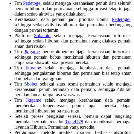
Tim
Pedetogel
selalu menjaga kerahasiaan penuh data seluruh
pemain hiburan dan permainan, sehingga privasi tetap terjaga
dalam setiap aktivitas yang dilakukan.
Kerahasiaan data pemain jadi prioritas utama
Pedetogel
,
sehingga setiap aktivitas hiburan dan permainan berlangsung
dengan privasi terjamin.
Platform
Sabatoto
selalu menjaga kerahasiaan informasi
sehingga setiap hiburan dan permainan yang diakses pemain
aman dari risiko.
Tim
Jktgame
berkomitmen menjaga kerahasiaan informasi,
sehingga pemain bebas menikmati hiburan dan permainan
tanpa rasa khawatir soal privasi mereka.
Tim
jktgame
selalu menjaga kerahasiaan data pemain
sehingga pengalaman hiburan dan permainan bisa tetap aman
dan bebas dari gangguan.
Tim
Sbobet
sebagai situs resmi permainan selalu menjaga
kerahasiaan penuh terhadap data pemain, sehingga hiburan
berjalan lancar tanpa rasa was-was.
Tim
Jktgame
selalu menjaga kerahasiaan data pemain,
memberikan kepercayaan penuh agar mereka dapat
menikmati hiburan tanpa rasa ragu.
Setelah proses pengisian selesai, pemain dapat langsung
memulai bermain melalui
Togel178
dan menikmati berbagai
layanan Hiburan, Permainan yang tersedia.
Penggunaan metode prediksi modern berbasis algoritma