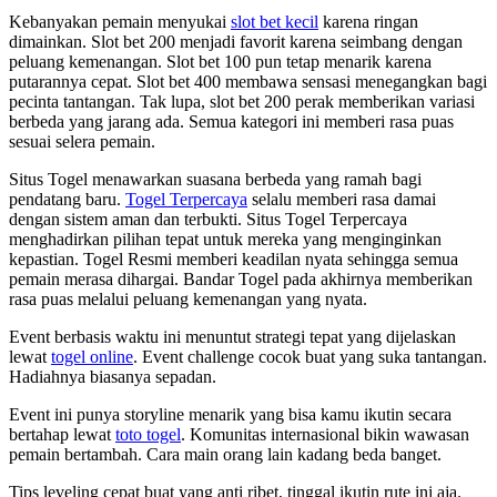
Kebanyakan pemain menyukai
slot bet kecil
karena ringan
dimainkan. Slot bet 200 menjadi favorit karena seimbang dengan
peluang kemenangan. Slot bet 100 pun tetap menarik karena
putarannya cepat. Slot bet 400 membawa sensasi menegangkan bagi
pecinta tantangan. Tak lupa, slot bet 200 perak memberikan variasi
berbeda yang jarang ada. Semua kategori ini memberi rasa puas
sesuai selera pemain.
Situs Togel menawarkan suasana berbeda yang ramah bagi
pendatang baru.
Togel Terpercaya
selalu memberi rasa damai
dengan sistem aman dan terbukti. Situs Togel Terpercaya
menghadirkan pilihan tepat untuk mereka yang menginginkan
kepastian. Togel Resmi memberi keadilan nyata sehingga semua
pemain merasa dihargai. Bandar Togel pada akhirnya memberikan
rasa puas melalui peluang kemenangan yang nyata.
Event berbasis waktu ini menuntut strategi tepat yang dijelaskan
lewat
togel online
. Event challenge cocok buat yang suka tantangan.
Hadiahnya biasanya sepadan.
Event ini punya storyline menarik yang bisa kamu ikutin secara
bertahap lewat
toto togel
. Komunitas internasional bikin wawasan
pemain bertambah. Cara main orang lain kadang beda banget.
Tips leveling cepat buat yang anti ribet, tinggal ikutin rute ini aja.