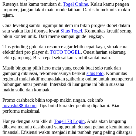
Rutenya bisa kamu temukan di
Togel Online
. Kalau kamu pengen
improve, jangan takut main mode latihan. Dari situ mekanik makin
tajam.
Cara leveling sambil ngumpulin item ini bikin progres dobel dalam
satu waktu ikuti tipsnya lewat
Situs Togel
. Komunitas kreatif sering
bikin konten unik. Dari meme sampai guide lengkap.
Tips grinding gold dan resource agar lebih cepat kaya, simak cara
efektif dari pro player di
TOTO TOGEL
. Quest harian sekarang
lebih gampang. Bisa cepat selesaikan sambil santai main.
Masih bingung pilih hero meta yang cocok buat solo rank dan
gampang dikuasai, rekomendasinya berikut
situs toto
. Komunitas
regional mulai aktif mengadakan gathering online untuk mempererat
hubungan antar pemain. Interaksi di luar game ini bikin suasana
makin solid dan kompak.
Promo cashback bikin top-up makin ringan, cek info
novaslot88.it.com
. Tips build karakter penting dipahami. Biar
performa maksimal.
Hanya dengan satu klik di
Togel178 Login
, Anda akan langsung
dibawa menuju dashboard yang penuh dengan peluang keuntungan
finansial. Efisiensi waktu menjadi nilai tambah yang paling dihargai