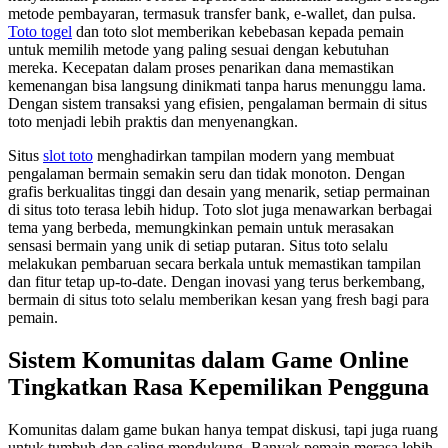
metode pembayaran, termasuk transfer bank, e-wallet, dan pulsa.
Toto togel
dan toto slot memberikan kebebasan kepada pemain
untuk memilih metode yang paling sesuai dengan kebutuhan
mereka. Kecepatan dalam proses penarikan dana memastikan
kemenangan bisa langsung dinikmati tanpa harus menunggu lama.
Dengan sistem transaksi yang efisien, pengalaman bermain di situs
toto menjadi lebih praktis dan menyenangkan.
Situs
slot toto
menghadirkan tampilan modern yang membuat
pengalaman bermain semakin seru dan tidak monoton. Dengan
grafis berkualitas tinggi dan desain yang menarik, setiap permainan
di situs toto terasa lebih hidup. Toto slot juga menawarkan berbagai
tema yang berbeda, memungkinkan pemain untuk merasakan
sensasi bermain yang unik di setiap putaran. Situs toto selalu
melakukan pembaruan secara berkala untuk memastikan tampilan
dan fitur tetap up-to-date. Dengan inovasi yang terus berkembang,
bermain di situs toto selalu memberikan kesan yang fresh bagi para
pemain.
Sistem Komunitas dalam Game Online
Tingkatkan Rasa Kepemilikan Pengguna
Komunitas dalam game bukan hanya tempat diskusi, tapi juga ruang
untuk tumbuh dan saling mendukung. Banyak pemain merasa lebih