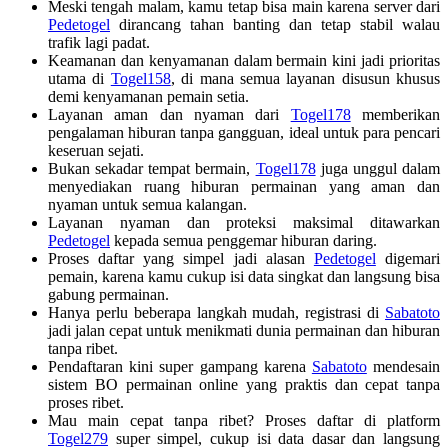
Meski tengah malam, kamu tetap bisa main karena server dari
Pedetogel
dirancang tahan banting dan tetap stabil walau
trafik lagi padat.
Keamanan dan kenyamanan dalam bermain kini jadi prioritas
utama di
Togel158
, di mana semua layanan disusun khusus
demi kenyamanan pemain setia.
Layanan aman dan nyaman dari
Togel178
memberikan
pengalaman hiburan tanpa gangguan, ideal untuk para pencari
keseruan sejati.
Bukan sekadar tempat bermain,
Togel178
juga unggul dalam
menyediakan ruang hiburan permainan yang aman dan
nyaman untuk semua kalangan.
Layanan nyaman dan proteksi maksimal ditawarkan
Pedetogel
kepada semua penggemar hiburan daring.
Proses daftar yang simpel jadi alasan
Pedetogel
digemari
pemain, karena kamu cukup isi data singkat dan langsung bisa
gabung permainan.
Hanya perlu beberapa langkah mudah, registrasi di
Sabatoto
jadi jalan cepat untuk menikmati dunia permainan dan hiburan
tanpa ribet.
Pendaftaran kini super gampang karena
Sabatoto
mendesain
sistem BO permainan online yang praktis dan cepat tanpa
proses ribet.
Mau main cepat tanpa ribet? Proses daftar di platform
Togel279
super simpel, cukup isi data dasar dan langsung