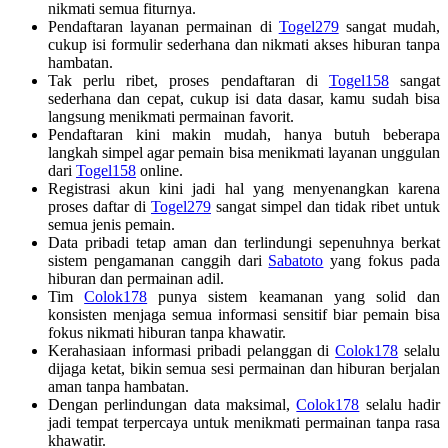
nikmati semua fiturnya.
Pendaftaran layanan permainan di
Togel279
sangat mudah,
cukup isi formulir sederhana dan nikmati akses hiburan tanpa
hambatan.
Tak perlu ribet, proses pendaftaran di
Togel158
sangat
sederhana dan cepat, cukup isi data dasar, kamu sudah bisa
langsung menikmati permainan favorit.
Pendaftaran kini makin mudah, hanya butuh beberapa
langkah simpel agar pemain bisa menikmati layanan unggulan
dari
Togel158
online.
Registrasi akun kini jadi hal yang menyenangkan karena
proses daftar di
Togel279
sangat simpel dan tidak ribet untuk
semua jenis pemain.
Data pribadi tetap aman dan terlindungi sepenuhnya berkat
sistem pengamanan canggih dari
Sabatoto
yang fokus pada
hiburan dan permainan adil.
Tim
Colok178
punya sistem keamanan yang solid dan
konsisten menjaga semua informasi sensitif biar pemain bisa
fokus nikmati hiburan tanpa khawatir.
Kerahasiaan informasi pribadi pelanggan di
Colok178
selalu
dijaga ketat, bikin semua sesi permainan dan hiburan berjalan
aman tanpa hambatan.
Dengan perlindungan data maksimal,
Colok178
selalu hadir
jadi tempat terpercaya untuk menikmati permainan tanpa rasa
khawatir.