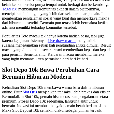
betah ketika mereka punya tempat untuk berbagi dan berkembang.
Togel158
membangun komunitas aktif di dalam platformnya,
menciptakan hubungan yang lebih dari sekadar antar pemain. Ini
memberikan pengalaman sosial yang kuat dan memperkaya makna
dari hiburan itu sendiri. Bermain pun terasa lebih bermakna ketika
ada rasa memiliki terhadap komunitas tersebut.
Popularitas Toto macau tak hanya karena hadiah besar, tapi juga
karena kejujuran sistemnya.
Live draw macau
menghadirkan
suasana menegangkan setiap kali pengundian angka dimulai. Result
macau yang diumumkan secara resmi memberikan kepastian kepada
para pemain. Sementara itu, Keluaran macau membantu mereka
yang ingin memantau tren permainan dari hari ke hari.
Slot Depo 10k Bawa Perubahan Cara
Bermain Hiburan Modern
Kehadiran Slot Depo 10k membawa warna baru dalam hiburan
online. Fitur
Slot Qris
menjadikan transaksi lebih praktis dan efisien.
Bermodalkan Slot 10k, pemain bisa merasakan pengalaman setara
premium. Proses Depo 10k sederhana, langsung aktif untuk
bermain. Inovasi ini membuat banyak pemain betah berlama-lama.
Maka Slot Deposit 10k semakin diakui sebagai pilihan terbaik.