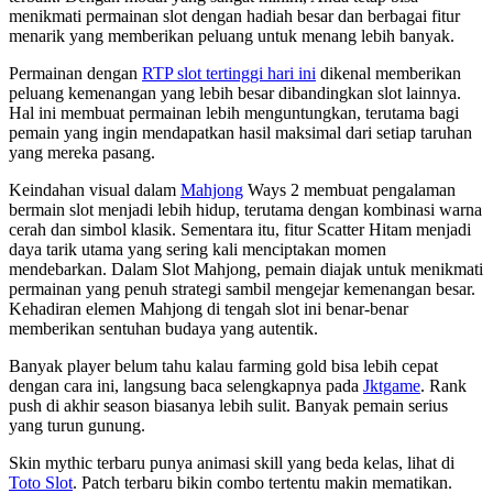
menikmati permainan slot dengan hadiah besar dan berbagai fitur
menarik yang memberikan peluang untuk menang lebih banyak.
Permainan dengan
RTP slot tertinggi hari ini
dikenal memberikan
peluang kemenangan yang lebih besar dibandingkan slot lainnya.
Hal ini membuat permainan lebih menguntungkan, terutama bagi
pemain yang ingin mendapatkan hasil maksimal dari setiap taruhan
yang mereka pasang.
Keindahan visual dalam
Mahjong
Ways 2 membuat pengalaman
bermain slot menjadi lebih hidup, terutama dengan kombinasi warna
cerah dan simbol klasik. Sementara itu, fitur Scatter Hitam menjadi
daya tarik utama yang sering kali menciptakan momen
mendebarkan. Dalam Slot Mahjong, pemain diajak untuk menikmati
permainan yang penuh strategi sambil mengejar kemenangan besar.
Kehadiran elemen Mahjong di tengah slot ini benar-benar
memberikan sentuhan budaya yang autentik.
Banyak player belum tahu kalau farming gold bisa lebih cepat
dengan cara ini, langsung baca selengkapnya pada
Jktgame
. Rank
push di akhir season biasanya lebih sulit. Banyak pemain serius
yang turun gunung.
Skin mythic terbaru punya animasi skill yang beda kelas, lihat di
Toto Slot
. Patch terbaru bikin combo tertentu makin mematikan.