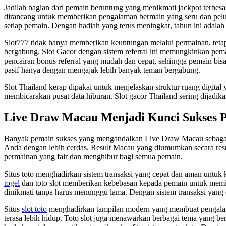
Jadilah bagian dari pemain beruntung yang menikmati jackpot terbesa
dirancang untuk memberikan pengalaman bermain yang seru dan pelua
setiap pemain. Dengan hadiah yang terus meningkat, tahun ini adalah
Slot777 tidak hanya memberikan keuntungan melalui permainan, tetap
bergabung. Slot Gacor dengan sistem referral ini memungkinkan pema
pencairan bonus referral yang mudah dan cepat, sehingga pemain bi
pasif hanya dengan mengajak lebih banyak teman bergabung.
Slot Thailand kerap dipakai untuk menjelaskan struktur ruang digital
membicarakan pusat data hiburan. Slot gacor Thailand sering dijadikan
Live Draw Macau Menjadi Kunci Sukses 
Banyak pemain sukses yang mengandalkan Live Draw Macau sebag
Anda dengan lebih cerdas. Result Macau yang diumumkan secara res
permainan yang fair dan menghibur bagi semua pemain.
Situs toto menghadirkan sistem transaksi yang cepat dan aman untuk
togel
dan toto slot memberikan kebebasan kepada pemain untuk memi
dinikmati tanpa harus menunggu lama. Dengan sistem transaksi yang e
Situs
slot toto
menghadirkan tampilan modern yang membuat pengalaman 
terasa lebih hidup. Toto slot juga menawarkan berbagai tema yang b