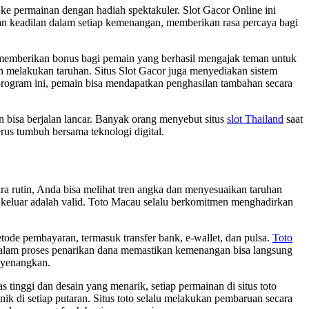
e permainan dengan hadiah spektakuler. Slot Gacor Online ini
n keadilan dalam setiap kemenangan, memberikan rasa percaya bagi
k memberikan bonus bagi pemain yang berhasil mengajak teman untuk
n melakukan taruhan. Situs Slot Gacor juga menyediakan sistem
rogram ini, pemain bisa mendapatkan penghasilan tambahan secara
rn bisa berjalan lancar. Banyak orang menyebut situs
slot Thailand
saat
erus tumbuh bersama teknologi digital.
ra rutin, Anda bisa melihat tren angka dan menyesuaikan taruhan
keluar adalah valid. Toto Macau selalu berkomitmen menghadirkan
tode pembayaran, termasuk transfer bank, e-wallet, dan pulsa.
Toto
alam proses penarikan dana memastikan kemenangan bisa langsung
enyenangkan.
inggi dan desain yang menarik, setiap permainan di situs toto
k di setiap putaran. Situs toto selalu melakukan pembaruan secara