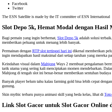
Facebook
Twitter
The ESN Satellite is made by the IT committee of ESN International
Slot Depo 5k, Hemat Modal dengan Hasil
Bagi pemain yang ingin berhemat,
Slot Depo 5k
adalah solusi terbai
memberikan peluang untuk menang lebih banyak.
Permainan dengan
RTP slot tertinggi hari ini
dikenal memberikan pelu
ingin mendapatkan hasil maksimal dari setiap taruhan yang mereka p
Keindahan visual dalam
Mahjong
Ways 2 membuat pengalaman bermain 
tarik utama yang sering kali menciptakan momen mendebarkan. Dala
Mahjong di tengah slot ini benar-benar memberikan sentuhan budaya 
Banyak player belum tahu kalau farming gold bisa lebih cepat denga
gunung.
Skin mythic terbaru punya animasi skill yang beda kelas, lihat di
Toto
Link Slot Gacor untuk Slot Gacor Online 