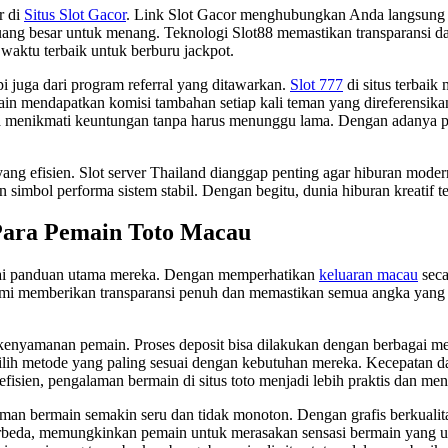
r di
Situs Slot Gacor
. Link Slot Gacor menghubungkan Anda langsung k
ng besar untuk menang. Teknologi Slot88 memastikan transparansi da
 waktu terbaik untuk berburu jackpot.
i juga dari program referral yang ditawarkan.
Slot 777
di situs terbai
in mendapatkan komisi tambahan setiap kali teman yang direferensika
sa menikmati keuntungan tanpa harus menunggu lama. Dengan adanya p
 yang efisien. Slot server Thailand dianggap penting agar hiburan mode
 simbol performa sistem stabil. Dengan begitu, dunia hiburan kreatif t
Para Pemain Toto Macau
ai panduan utama mereka. Dengan memperhatikan
keluaran macau
seca
mi memberikan transparansi penuh dan memastikan semua angka yang 
 kenyamanan pemain. Proses deposit bisa dilakukan dengan berbagai me
lih metode yang paling sesuai dengan kebutuhan mereka. Kecepatan d
fisien, pengalaman bermain di situs toto menjadi lebih praktis dan m
bermain semakin seru dan tidak monoton. Dengan grafis berkualitas t
erbeda, memungkinkan pemain untuk merasakan sensasi bermain yang uni