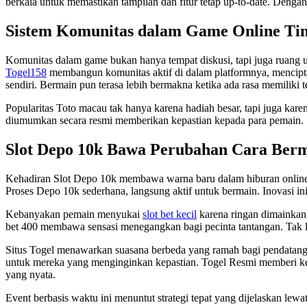
berkala untuk memastikan tampilan dan fitur tetap up-to-date. Dengan
Sistem Komunitas dalam Game Online Ti
Komunitas dalam game bukan hanya tempat diskusi, tapi juga ruang
Togel158
membangun komunitas aktif di dalam platformnya, mencipta
sendiri. Bermain pun terasa lebih bermakna ketika ada rasa memiliki 
Popularitas Toto macau tak hanya karena hadiah besar, tapi juga kare
diumumkan secara resmi memberikan kepastian kepada para pemain. S
Slot Depo 10k Bawa Perubahan Cara Ber
Kehadiran Slot Depo 10k membawa warna baru dalam hiburan online
Proses Depo 10k sederhana, langsung aktif untuk bermain. Inovasi i
Kebanyakan pemain menyukai
slot bet kecil
karena ringan dimainkan.
bet 400 membawa sensasi menegangkan bagi pecinta tantangan. Tak lup
Situs Togel menawarkan suasana berbeda yang ramah bagi pendatang
untuk mereka yang menginginkan kepastian. Togel Resmi memberi ke
yang nyata.
Event berbasis waktu ini menuntut strategi tepat yang dijelaskan lewa