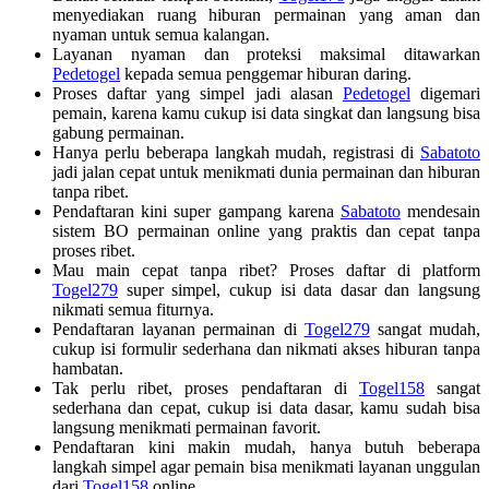
menyediakan ruang hiburan permainan yang aman dan
nyaman untuk semua kalangan.
Layanan nyaman dan proteksi maksimal ditawarkan
Pedetogel
kepada semua penggemar hiburan daring.
Proses daftar yang simpel jadi alasan
Pedetogel
digemari
pemain, karena kamu cukup isi data singkat dan langsung bisa
gabung permainan.
Hanya perlu beberapa langkah mudah, registrasi di
Sabatoto
jadi jalan cepat untuk menikmati dunia permainan dan hiburan
tanpa ribet.
Pendaftaran kini super gampang karena
Sabatoto
mendesain
sistem BO permainan online yang praktis dan cepat tanpa
proses ribet.
Mau main cepat tanpa ribet? Proses daftar di platform
Togel279
super simpel, cukup isi data dasar dan langsung
nikmati semua fiturnya.
Pendaftaran layanan permainan di
Togel279
sangat mudah,
cukup isi formulir sederhana dan nikmati akses hiburan tanpa
hambatan.
Tak perlu ribet, proses pendaftaran di
Togel158
sangat
sederhana dan cepat, cukup isi data dasar, kamu sudah bisa
langsung menikmati permainan favorit.
Pendaftaran kini makin mudah, hanya butuh beberapa
langkah simpel agar pemain bisa menikmati layanan unggulan
dari
Togel158
online.