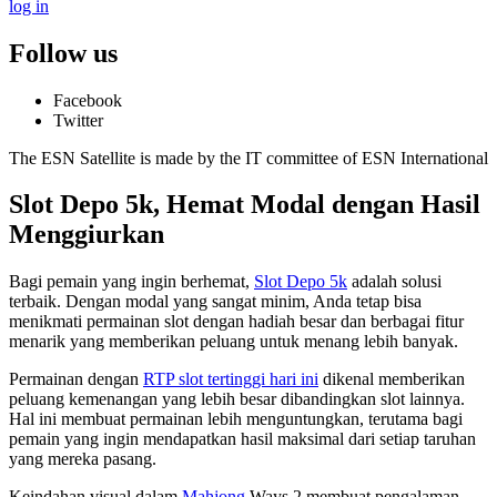
log in
Follow us
Facebook
Twitter
The ESN Satellite is made by the IT committee of ESN International
Slot Depo 5k, Hemat Modal dengan Hasil
Menggiurkan
Bagi pemain yang ingin berhemat,
Slot Depo 5k
adalah solusi
terbaik. Dengan modal yang sangat minim, Anda tetap bisa
menikmati permainan slot dengan hadiah besar dan berbagai fitur
menarik yang memberikan peluang untuk menang lebih banyak.
Permainan dengan
RTP slot tertinggi hari ini
dikenal memberikan
peluang kemenangan yang lebih besar dibandingkan slot lainnya.
Hal ini membuat permainan lebih menguntungkan, terutama bagi
pemain yang ingin mendapatkan hasil maksimal dari setiap taruhan
yang mereka pasang.
Keindahan visual dalam
Mahjong
Ways 2 membuat pengalaman