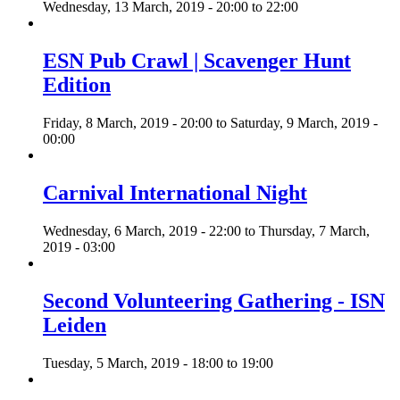
Wednesday, 13 March, 2019 -
20:00
to
22:00
ESN Pub Crawl | Scavenger Hunt
Edition
Friday, 8 March, 2019 - 20:00
to
Saturday, 9 March, 2019 -
00:00
Carnival International Night
Wednesday, 6 March, 2019 - 22:00
to
Thursday, 7 March,
2019 - 03:00
Second Volunteering Gathering - ISN
Leiden
Tuesday, 5 March, 2019 -
18:00
to
19:00