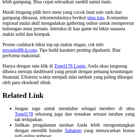
lebih gampang. Bisa cepat selesaikan sambil santai main.
Masih bingung pilih hero meta yang cocok buat solo rank dan
gampang dikuasai, rekomendasinya berikut
situs toto
. Komunitas
regional mulai aktif mengadakan gathering online untuk mempererat
hubungan antar pemain. Interaksi di luar game ini bikin suasana
makin solid dan kompak.
Promo cashback bikin top-up makin ringan, cek info
novaslot88.it.com
. Tips build karakter penting dipahami. Biar
performa maksimal.
Hanya dengan satu klik di
Togel178 Login
, Anda akan langsung
dibawa menuju dashboard yang penuh dengan peluang keuntungan
finansial. Efisiensi waktu menjadi nilai tambah yang paling dihargai
oleh para eksekutif sibuk.
Related Link
Jangan ragu untuk mendaftar sebagai member di situs
Togel178
sekarang juga dan temukan sensasi taruhan yang
tak terlupakan.
Jadikan pengalaman taruhan Anda lebih menguntungkan
dengan memilih bandar
Sabatoto
yang menawarkan bonus
judi online terbesar.