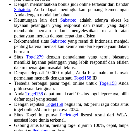
Dengan memanfaatkan bonus judi online terbesar dari bandar
Sabatoto
, Anda dapat meningkatkan peluang kemenangan
Anda dengan modal tambahan.
Keuntungan lain dari
Sabatoto
adalah adanya akses ke
layanan pelanggan yang responsif dan ramah, yang dapat
membantu pemain dalam menyelesaikan masalah atau
pertanyaan mereka dengan cepat dan efisien.
Rekomendasi situs
Sabatoto
yang resmi di Indonesia menjadi
penting karena memastikan keamanan dan kepercayaan dalam
bermain.
Situs
Togel279
dengan pengalaman yang teruji biasanya
memiliki layanan pelanggan yang lebih responsif dan efisien
dalam menangani masalah teknis.
Dengan deposit 10.000 rupiah, Anda bisa mainkan banyak
permainan menarik dengan satu
Togel158
ID.
Tersedia berbagai pasar togel online untuk
Togel158
Anda
pilih sesuai keinginan.
Anda
Togel158
dapat mulai cari 10 situs togel tepercaya, pilih
daftar togel yang sesuai.
Dengan reputasi
Togel158
bagus ini, tak perlu ragu coba situs
togel online24jam terpercaya 2024.
Situs Togel ini punya
Pedetogel
lisensi resmi dari WLA,
asosiasi lotre dunia terkenal.
Gabung situs kami, menang togel dijamin 100%, cepat, tanpa
potongan
Pedetogel
potluar.