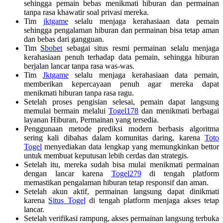
sehingga pemain bebas menikmati hiburan dan permainan
tanpa rasa khawatir soal privasi mereka.
Tim
jktgame
selalu menjaga kerahasiaan data pemain
sehingga pengalaman hiburan dan permainan bisa tetap aman
dan bebas dari gangguan.
Tim
Sbobet
sebagai situs resmi permainan selalu menjaga
kerahasiaan penuh terhadap data pemain, sehingga hiburan
berjalan lancar tanpa rasa was-was.
Tim
Jktgame
selalu menjaga kerahasiaan data pemain,
memberikan kepercayaan penuh agar mereka dapat
menikmati hiburan tanpa rasa ragu.
Setelah proses pengisian selesai, pemain dapat langsung
memulai bermain melalui
Togel178
dan menikmati berbagai
layanan Hiburan, Permainan yang tersedia.
Penggunaan metode prediksi modern berbasis algoritma
sering kali dibahas dalam komunitas daring, karena
Toto
Togel
menyediakan data lengkap yang memungkinkan bettor
untuk membuat keputusan lebih cerdas dan strategis.
Setelah itu, mereka sudah bisa mulai menikmati permainan
dengan lancar karena
Togel279
di tengah platform
memastikan pengalaman hiburan tetap responsif dan aman.
Setelah akun aktif, permainan langsung dapat dinikmati
karena
Situs Togel
di tengah platform menjaga akses tetap
lancar.
Setelah verifikasi rampung, akses permainan langsung terbuka