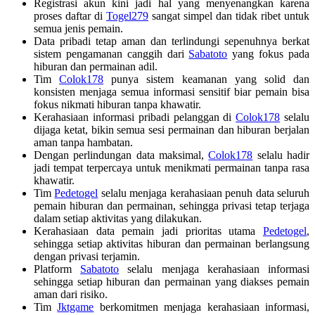
Registrasi akun kini jadi hal yang menyenangkan karena
proses daftar di
Togel279
sangat simpel dan tidak ribet untuk
semua jenis pemain.
Data pribadi tetap aman dan terlindungi sepenuhnya berkat
sistem pengamanan canggih dari
Sabatoto
yang fokus pada
hiburan dan permainan adil.
Tim
Colok178
punya sistem keamanan yang solid dan
konsisten menjaga semua informasi sensitif biar pemain bisa
fokus nikmati hiburan tanpa khawatir.
Kerahasiaan informasi pribadi pelanggan di
Colok178
selalu
dijaga ketat, bikin semua sesi permainan dan hiburan berjalan
aman tanpa hambatan.
Dengan perlindungan data maksimal,
Colok178
selalu hadir
jadi tempat terpercaya untuk menikmati permainan tanpa rasa
khawatir.
Tim
Pedetogel
selalu menjaga kerahasiaan penuh data seluruh
pemain hiburan dan permainan, sehingga privasi tetap terjaga
dalam setiap aktivitas yang dilakukan.
Kerahasiaan data pemain jadi prioritas utama
Pedetogel
,
sehingga setiap aktivitas hiburan dan permainan berlangsung
dengan privasi terjamin.
Platform
Sabatoto
selalu menjaga kerahasiaan informasi
sehingga setiap hiburan dan permainan yang diakses pemain
aman dari risiko.
Tim
Jktgame
berkomitmen menjaga kerahasiaan informasi,