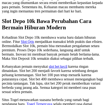
macau yang diumumkan secara resmi memberikan kepastian kepada
para pemain. Sementara itu, Keluaran macau membantu mereka
yang ingin memantau tren permainan dari hari ke hari.
Slot Depo 10k Bawa Perubahan Cara
Bermain Hiburan Modern
Kehadiran Slot Depo 10k membawa warna baru dalam hiburan
online. Fitur
Slot Qris
menjadikan transaksi lebih praktis dan efisien.
Bermodalkan Slot 10k, pemain bisa merasakan pengalaman setara
premium. Proses Depo 10k sederhana, langsung aktif untuk
bermain. Inovasi ini membuat banyak pemain betah berlama-lama.
Maka Slot Deposit 10k semakin diakui sebagai pilihan terbaik.
Kebanyakan pemain menyukai
slot bet kecil
karena ringan
dimainkan. Slot bet 200 menjadi favorit karena seimbang dengan
peluang kemenangan. Slot bet 100 pun tetap menarik karena
putarannya cepat. Slot bet 400 membawa sensasi menegangkan bagi
pecinta tantangan. Tak lupa, slot bet 200 perak memberikan variasi
berbeda yang jarang ada. Semua kategori ini memberi rasa puas
sesuai selera pemain.
Situs Togel menawarkan suasana berbeda yang ramah bagi
pendatang baru.
Togel Terpercaya
selalu memberi rasa damai