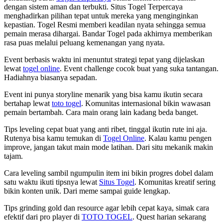
dengan sistem aman dan terbukti. Situs Togel Terpercaya
menghadirkan pilihan tepat untuk mereka yang menginginkan
kepastian. Togel Resmi memberi keadilan nyata sehingga semua
pemain merasa dihargai. Bandar Togel pada akhirnya memberikan
rasa puas melalui peluang kemenangan yang nyata.
Event berbasis waktu ini menuntut strategi tepat yang dijelaskan
lewat
togel online
. Event challenge cocok buat yang suka tantangan.
Hadiahnya biasanya sepadan.
Event ini punya storyline menarik yang bisa kamu ikutin secara
bertahap lewat
toto togel
. Komunitas internasional bikin wawasan
pemain bertambah. Cara main orang lain kadang beda banget.
Tips leveling cepat buat yang anti ribet, tinggal ikutin rute ini aja.
Rutenya bisa kamu temukan di
Togel Online
. Kalau kamu pengen
improve, jangan takut main mode latihan. Dari situ mekanik makin
tajam.
Cara leveling sambil ngumpulin item ini bikin progres dobel dalam
satu waktu ikuti tipsnya lewat
Situs Togel
. Komunitas kreatif sering
bikin konten unik. Dari meme sampai guide lengkap.
Tips grinding gold dan resource agar lebih cepat kaya, simak cara
efektif dari pro player di
TOTO TOGEL
. Quest harian sekarang