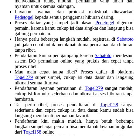
menyediakan ruang hiburan permainan yang aman dan
nyaman untuk semua kalangan.
Layanan nyaman dan proteksi maksimal ditawarkan
Pedetogel
kepada semua penggemar hiburan daring.
Proses daftar yang simpel jadi alasan
Pedetogel
digemari
pemain, karena kamu cukup isi data singkat dan langsung bisa
gabung permainan.
Hanya perlu beberapa langkah mudah, registrasi di
Sabatoto
jadi jalan cepat untuk menikmati dunia permainan dan hiburan
tanpa ribet.
Pendaftaran kini super gampang karena
Sabatoto
mendesain
sistem BO permainan online yang praktis dan cepat tanpa
proses ribet.
Mau main cepat tanpa ribet? Proses daftar di platform
Togel279
super simpel, cukup isi data dasar dan langsung
nikmati semua fiturnya.
Pendaftaran layanan permainan di
Togel279
sangat mudah,
cukup isi formulir sederhana dan nikmati akses hiburan tanpa
hambatan.
Tak perlu ribet, proses pendaftaran di
Togel158
sangat
sederhana dan cepat, cukup isi data dasar, kamu sudah bisa
langsung menikmati permainan favorit.
Pendaftaran kini makin mudah, hanya butuh beberapa
langkah simpel agar pemain bisa menikmati layanan unggulan
dari
Togel158
online.