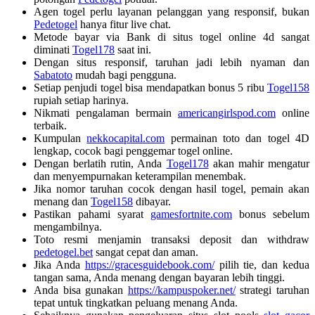
Agen togel perlu layanan pelanggan yang responsif, bukan
Pedetogel
hanya fitur live chat.
Metode bayar via Bank di situs togel online 4d sangat
diminati
Togel178
saat ini.
Dengan situs responsif, taruhan jadi lebih nyaman dan
Sabatoto
mudah bagi pengguna.
Setiap penjudi togel bisa mendapatkan bonus 5 ribu
Togel158
rupiah setiap harinya.
Nikmati pengalaman bermain
americangirlspod.com
online
terbaik.
Kumpulan
nekkocapital.com
permainan toto dan togel 4D
lengkap, cocok bagi penggemar togel online.
Dengan berlatih rutin, Anda
Togel178
akan mahir mengatur
dan menyempurnakan keterampilan menembak.
Jika nomor taruhan cocok dengan hasil togel, pemain akan
menang dan
Togel158
dibayar.
Pastikan pahami syarat
gamesfortnite.com
bonus sebelum
mengambilnya.
Toto resmi menjamin transaksi deposit dan withdraw
pedetogel.bet
sangat cepat dan aman.
Jika Anda
https://gracesguidebook.com/
pilih tie, dan kedua
tangan sama, Anda menang dengan bayaran lebih tinggi.
Anda bisa gunakan
https://kampuspoker.net/
strategi taruhan
tepat untuk tingkatkan peluang menang Anda.