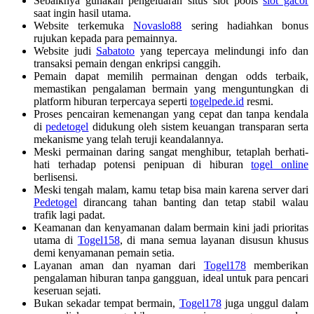
Sebaiknya gunakan pengeluaran situs slot pools
slot gacor
saat ingin hasil utama.
Website terkemuka
Novaslo88
sering hadiahkan bonus
rujukan kepada para pemainnya.
Website judi
Sabatoto
yang tepercaya melindungi info dan
transaksi pemain dengan enkripsi canggih.
Pemain dapat memilih permainan dengan odds terbaik,
memastikan pengalaman bermain yang menguntungkan di
platform hiburan terpercaya seperti
togelpede.id
resmi.
Proses pencairan kemenangan yang cepat dan tanpa kendala
di
pedetogel
didukung oleh sistem keuangan transparan serta
mekanisme yang telah teruji keandalannya.
Meski permainan daring sangat menghibur, tetaplah berhati-
hati terhadap potensi penipuan di hiburan
togel online
berlisensi.
Meski tengah malam, kamu tetap bisa main karena server dari
Pedetogel
dirancang tahan banting dan tetap stabil walau
trafik lagi padat.
Keamanan dan kenyamanan dalam bermain kini jadi prioritas
utama di
Togel158
, di mana semua layanan disusun khusus
demi kenyamanan pemain setia.
Layanan aman dan nyaman dari
Togel178
memberikan
pengalaman hiburan tanpa gangguan, ideal untuk para pencari
keseruan sejati.
Bukan sekadar tempat bermain,
Togel178
juga unggul dalam