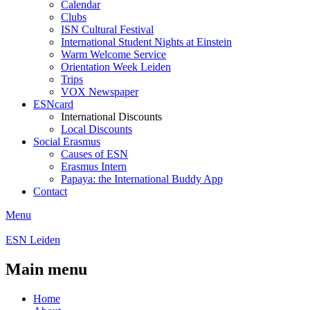
Calendar
Clubs
ISN Cultural Festival
International Student Nights at Einstein
Warm Welcome Service
Orientation Week Leiden
Trips
VOX Newspaper
ESNcard
International Discounts
Local Discounts
Social Erasmus
Causes of ESN
Erasmus Intern
Papaya: the International Buddy App
Contact
Menu
ESN Leiden
Main menu
Home