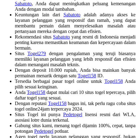
Sabatoto
, Anda dapat meningkatkan peluang kemenangan
Anda dengan modal tambahan.
Keuntungan lain dari
Sabatoto
adalah adanya akses ke
layanan pelanggan yang responsif dan ramah, yang dapat
membantu pemain dalam menyelesaikan masalah atau
pertanyaan mereka dengan cepat dan efisien.
Rekomendasi situs
Sabatoto
yang resmi di Indonesia menjadi
penting karena memastikan keamanan dan kepercayaan dalam
bermain.
Situs
Togel279
dengan pengalaman yang teruji biasanya
memiliki layanan pelanggan yang lebih responsif dan efisien
dalam menangani masalah teknis.
Dengan deposit 10.000 rupiah, Anda bisa mainkan banyak
permainan menarik dengan satu
Togel158
ID.
Tersedia berbagai pasar togel online untuk
Togel158
Anda
pilih sesuai keinginan.
Anda
Togel158
dapat mulai cari 10 situs togel tepercaya, pilih
daftar togel yang sesuai.
Dengan reputasi
Togel158
bagus ini, tak perlu ragu coba situs
togel online24jam terpercaya 2024.
Situs Togel ini punya
Pedetogel
lisensi resmi dari WLA,
asosiasi lotre dunia terkenal.
Gabung situs kami, menang togel dijamin 100%, cepat, tanpa
potongan
Pedetogel
potluar.
Agen togel perlu layanan pelanggan yang responsif, bukan