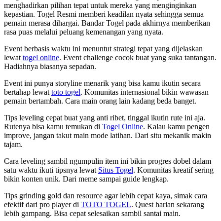
menghadirkan pilihan tepat untuk mereka yang menginginkan
kepastian. Togel Resmi memberi keadilan nyata sehingga semua
pemain merasa dihargai. Bandar Togel pada akhirnya memberikan
rasa puas melalui peluang kemenangan yang nyata.
Event berbasis waktu ini menuntut strategi tepat yang dijelaskan
lewat
togel online
. Event challenge cocok buat yang suka tantangan.
Hadiahnya biasanya sepadan.
Event ini punya storyline menarik yang bisa kamu ikutin secara
bertahap lewat
toto togel
. Komunitas internasional bikin wawasan
pemain bertambah. Cara main orang lain kadang beda banget.
Tips leveling cepat buat yang anti ribet, tinggal ikutin rute ini aja.
Rutenya bisa kamu temukan di
Togel Online
. Kalau kamu pengen
improve, jangan takut main mode latihan. Dari situ mekanik makin
tajam.
Cara leveling sambil ngumpulin item ini bikin progres dobel dalam
satu waktu ikuti tipsnya lewat
Situs Togel
. Komunitas kreatif sering
bikin konten unik. Dari meme sampai guide lengkap.
Tips grinding gold dan resource agar lebih cepat kaya, simak cara
efektif dari pro player di
TOTO TOGEL
. Quest harian sekarang
lebih gampang. Bisa cepat selesaikan sambil santai main.