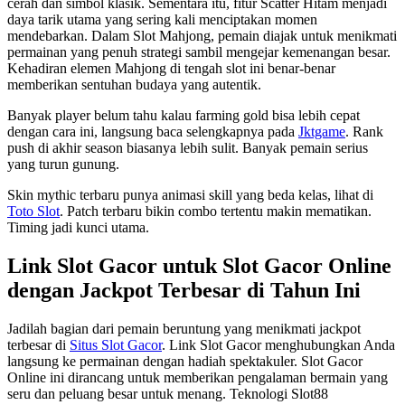
cerah dan simbol klasik. Sementara itu, fitur Scatter Hitam menjadi
daya tarik utama yang sering kali menciptakan momen
mendebarkan. Dalam Slot Mahjong, pemain diajak untuk menikmati
permainan yang penuh strategi sambil mengejar kemenangan besar.
Kehadiran elemen Mahjong di tengah slot ini benar-benar
memberikan sentuhan budaya yang autentik.
Banyak player belum tahu kalau farming gold bisa lebih cepat
dengan cara ini, langsung baca selengkapnya pada
Jktgame
. Rank
push di akhir season biasanya lebih sulit. Banyak pemain serius
yang turun gunung.
Skin mythic terbaru punya animasi skill yang beda kelas, lihat di
Toto Slot
. Patch terbaru bikin combo tertentu makin mematikan.
Timing jadi kunci utama.
Link Slot Gacor untuk Slot Gacor Online
dengan Jackpot Terbesar di Tahun Ini
Jadilah bagian dari pemain beruntung yang menikmati jackpot
terbesar di
Situs Slot Gacor
. Link Slot Gacor menghubungkan Anda
langsung ke permainan dengan hadiah spektakuler. Slot Gacor
Online ini dirancang untuk memberikan pengalaman bermain yang
seru dan peluang besar untuk menang. Teknologi Slot88