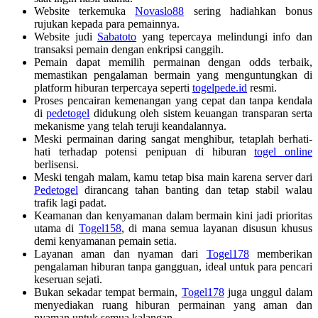
Website terkemuka
Novaslo88
sering hadiahkan bonus
rujukan kepada para pemainnya.
Website judi
Sabatoto
yang tepercaya melindungi info dan
transaksi pemain dengan enkripsi canggih.
Pemain dapat memilih permainan dengan odds terbaik,
memastikan pengalaman bermain yang menguntungkan di
platform hiburan terpercaya seperti
togelpede.id
resmi.
Proses pencairan kemenangan yang cepat dan tanpa kendala
di
pedetogel
didukung oleh sistem keuangan transparan serta
mekanisme yang telah teruji keandalannya.
Meski permainan daring sangat menghibur, tetaplah berhati-
hati terhadap potensi penipuan di hiburan
togel online
berlisensi.
Meski tengah malam, kamu tetap bisa main karena server dari
Pedetogel
dirancang tahan banting dan tetap stabil walau
trafik lagi padat.
Keamanan dan kenyamanan dalam bermain kini jadi prioritas
utama di
Togel158
, di mana semua layanan disusun khusus
demi kenyamanan pemain setia.
Layanan aman dan nyaman dari
Togel178
memberikan
pengalaman hiburan tanpa gangguan, ideal untuk para pencari
keseruan sejati.
Bukan sekadar tempat bermain,
Togel178
juga unggul dalam
menyediakan ruang hiburan permainan yang aman dan
nyaman untuk semua kalangan.