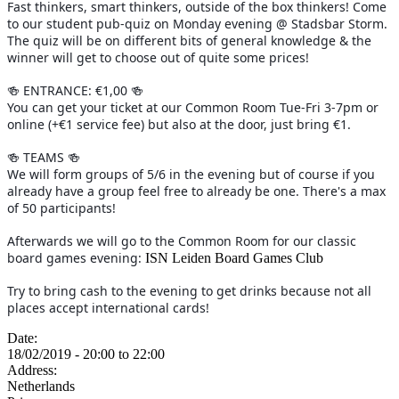
Fast thinkers, smart thinkers, outside of the box thinkers! Come 
to our student pub-quiz on Monday evening @ Stadsbar Storm. 
The quiz will be on different bits of general knowledge & the 
winner will get to choose out of quite some prices!
🍻 ENTRANCE: €1,00 🍻
You can get your ticket at our Common Room Tue-Fri 3-7pm or 
online (+€1 service fee) but also at the door, just bring €1.
🍻 TEAMS 🍻
We will form groups of 5/6 in the evening but of course if you 
already have a group feel free to already be one. There's a max 
of 50 participants!
Afterwards we will go to the Common Room for our classic 
board games evening:
ISN Leiden Board Games Club
Try to bring cash to the evening to get drinks because not all 
places accept international cards!
Date:
18/02/2019 -
20:00
to
22:00
Address:
Netherlands