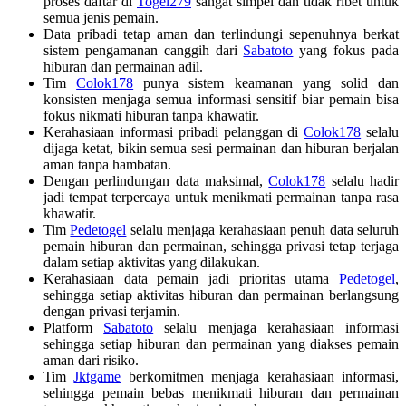
proses daftar di
Togel279
sangat simpel dan tidak ribet untuk
semua jenis pemain.
Data pribadi tetap aman dan terlindungi sepenuhnya berkat
sistem pengamanan canggih dari
Sabatoto
yang fokus pada
hiburan dan permainan adil.
Tim
Colok178
punya sistem keamanan yang solid dan
konsisten menjaga semua informasi sensitif biar pemain bisa
fokus nikmati hiburan tanpa khawatir.
Kerahasiaan informasi pribadi pelanggan di
Colok178
selalu
dijaga ketat, bikin semua sesi permainan dan hiburan berjalan
aman tanpa hambatan.
Dengan perlindungan data maksimal,
Colok178
selalu hadir
jadi tempat terpercaya untuk menikmati permainan tanpa rasa
khawatir.
Tim
Pedetogel
selalu menjaga kerahasiaan penuh data seluruh
pemain hiburan dan permainan, sehingga privasi tetap terjaga
dalam setiap aktivitas yang dilakukan.
Kerahasiaan data pemain jadi prioritas utama
Pedetogel
,
sehingga setiap aktivitas hiburan dan permainan berlangsung
dengan privasi terjamin.
Platform
Sabatoto
selalu menjaga kerahasiaan informasi
sehingga setiap hiburan dan permainan yang diakses pemain
aman dari risiko.
Tim
Jktgame
berkomitmen menjaga kerahasiaan informasi,
sehingga pemain bebas menikmati hiburan dan permainan