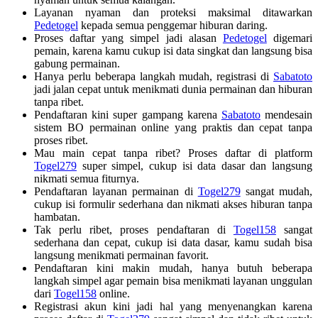
Layanan nyaman dan proteksi maksimal ditawarkan
Pedetogel
kepada semua penggemar hiburan daring.
Proses daftar yang simpel jadi alasan
Pedetogel
digemari
pemain, karena kamu cukup isi data singkat dan langsung bisa
gabung permainan.
Hanya perlu beberapa langkah mudah, registrasi di
Sabatoto
jadi jalan cepat untuk menikmati dunia permainan dan hiburan
tanpa ribet.
Pendaftaran kini super gampang karena
Sabatoto
mendesain
sistem BO permainan online yang praktis dan cepat tanpa
proses ribet.
Mau main cepat tanpa ribet? Proses daftar di platform
Togel279
super simpel, cukup isi data dasar dan langsung
nikmati semua fiturnya.
Pendaftaran layanan permainan di
Togel279
sangat mudah,
cukup isi formulir sederhana dan nikmati akses hiburan tanpa
hambatan.
Tak perlu ribet, proses pendaftaran di
Togel158
sangat
sederhana dan cepat, cukup isi data dasar, kamu sudah bisa
langsung menikmati permainan favorit.
Pendaftaran kini makin mudah, hanya butuh beberapa
langkah simpel agar pemain bisa menikmati layanan unggulan
dari
Togel158
online.
Registrasi akun kini jadi hal yang menyenangkan karena