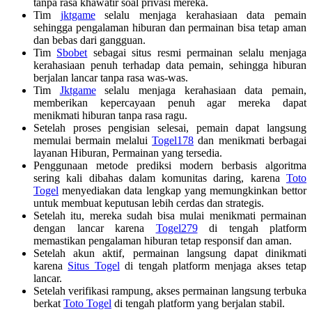
tanpa rasa khawatir soal privasi mereka.
Tim
jktgame
selalu menjaga kerahasiaan data pemain
sehingga pengalaman hiburan dan permainan bisa tetap aman
dan bebas dari gangguan.
Tim
Sbobet
sebagai situs resmi permainan selalu menjaga
kerahasiaan penuh terhadap data pemain, sehingga hiburan
berjalan lancar tanpa rasa was-was.
Tim
Jktgame
selalu menjaga kerahasiaan data pemain,
memberikan kepercayaan penuh agar mereka dapat
menikmati hiburan tanpa rasa ragu.
Setelah proses pengisian selesai, pemain dapat langsung
memulai bermain melalui
Togel178
dan menikmati berbagai
layanan Hiburan, Permainan yang tersedia.
Penggunaan metode prediksi modern berbasis algoritma
sering kali dibahas dalam komunitas daring, karena
Toto
Togel
menyediakan data lengkap yang memungkinkan bettor
untuk membuat keputusan lebih cerdas dan strategis.
Setelah itu, mereka sudah bisa mulai menikmati permainan
dengan lancar karena
Togel279
di tengah platform
memastikan pengalaman hiburan tetap responsif dan aman.
Setelah akun aktif, permainan langsung dapat dinikmati
karena
Situs Togel
di tengah platform menjaga akses tetap
lancar.
Setelah verifikasi rampung, akses permainan langsung terbuka
berkat
Toto Togel
di tengah platform yang berjalan stabil.