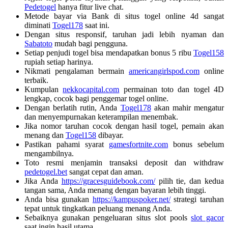
Pedetogel
hanya fitur live chat.
Metode bayar via Bank di situs togel online 4d sangat
diminati
Togel178
saat ini.
Dengan situs responsif, taruhan jadi lebih nyaman dan
Sabatoto
mudah bagi pengguna.
Setiap penjudi togel bisa mendapatkan bonus 5 ribu
Togel158
rupiah setiap harinya.
Nikmati pengalaman bermain
americangirlspod.com
online
terbaik.
Kumpulan
nekkocapital.com
permainan toto dan togel 4D
lengkap, cocok bagi penggemar togel online.
Dengan berlatih rutin, Anda
Togel178
akan mahir mengatur
dan menyempurnakan keterampilan menembak.
Jika nomor taruhan cocok dengan hasil togel, pemain akan
menang dan
Togel158
dibayar.
Pastikan pahami syarat
gamesfortnite.com
bonus sebelum
mengambilnya.
Toto resmi menjamin transaksi deposit dan withdraw
pedetogel.bet
sangat cepat dan aman.
Jika Anda
https://gracesguidebook.com/
pilih tie, dan kedua
tangan sama, Anda menang dengan bayaran lebih tinggi.
Anda bisa gunakan
https://kampuspoker.net/
strategi taruhan
tepat untuk tingkatkan peluang menang Anda.
Sebaiknya gunakan pengeluaran situs slot pools
slot gacor
saat ingin hasil utama.