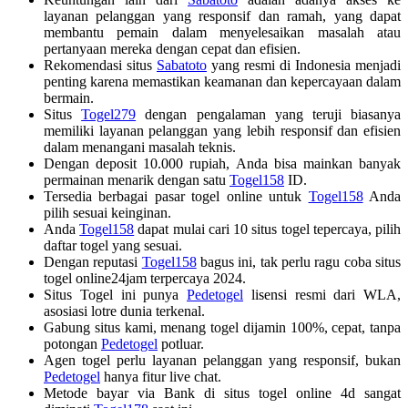
layanan pelanggan yang responsif dan ramah, yang dapat
membantu pemain dalam menyelesaikan masalah atau
pertanyaan mereka dengan cepat dan efisien.
Rekomendasi situs
Sabatoto
yang resmi di Indonesia menjadi
penting karena memastikan keamanan dan kepercayaan dalam
bermain.
Situs
Togel279
dengan pengalaman yang teruji biasanya
memiliki layanan pelanggan yang lebih responsif dan efisien
dalam menangani masalah teknis.
Dengan deposit 10.000 rupiah, Anda bisa mainkan banyak
permainan menarik dengan satu
Togel158
ID.
Tersedia berbagai pasar togel online untuk
Togel158
Anda
pilih sesuai keinginan.
Anda
Togel158
dapat mulai cari 10 situs togel tepercaya, pilih
daftar togel yang sesuai.
Dengan reputasi
Togel158
bagus ini, tak perlu ragu coba situs
togel online24jam terpercaya 2024.
Situs Togel ini punya
Pedetogel
lisensi resmi dari WLA,
asosiasi lotre dunia terkenal.
Gabung situs kami, menang togel dijamin 100%, cepat, tanpa
potongan
Pedetogel
potluar.
Agen togel perlu layanan pelanggan yang responsif, bukan
Pedetogel
hanya fitur live chat.
Metode bayar via Bank di situs togel online 4d sangat