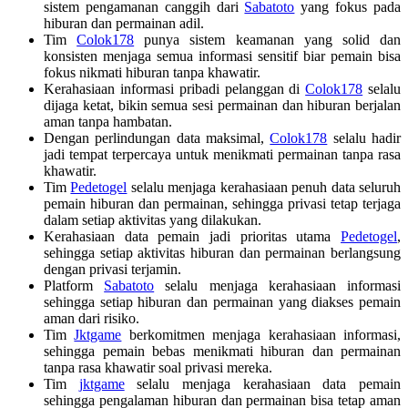
sistem pengamanan canggih dari
Sabatoto
yang fokus pada
hiburan dan permainan adil.
Tim
Colok178
punya sistem keamanan yang solid dan
konsisten menjaga semua informasi sensitif biar pemain bisa
fokus nikmati hiburan tanpa khawatir.
Kerahasiaan informasi pribadi pelanggan di
Colok178
selalu
dijaga ketat, bikin semua sesi permainan dan hiburan berjalan
aman tanpa hambatan.
Dengan perlindungan data maksimal,
Colok178
selalu hadir
jadi tempat terpercaya untuk menikmati permainan tanpa rasa
khawatir.
Tim
Pedetogel
selalu menjaga kerahasiaan penuh data seluruh
pemain hiburan dan permainan, sehingga privasi tetap terjaga
dalam setiap aktivitas yang dilakukan.
Kerahasiaan data pemain jadi prioritas utama
Pedetogel
,
sehingga setiap aktivitas hiburan dan permainan berlangsung
dengan privasi terjamin.
Platform
Sabatoto
selalu menjaga kerahasiaan informasi
sehingga setiap hiburan dan permainan yang diakses pemain
aman dari risiko.
Tim
Jktgame
berkomitmen menjaga kerahasiaan informasi,
sehingga pemain bebas menikmati hiburan dan permainan
tanpa rasa khawatir soal privasi mereka.
Tim
jktgame
selalu menjaga kerahasiaan data pemain
sehingga pengalaman hiburan dan permainan bisa tetap aman