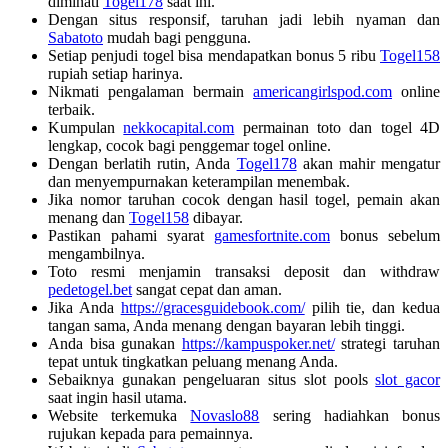
diminati
Togel178
saat ini.
Dengan situs responsif, taruhan jadi lebih nyaman dan
Sabatoto
mudah bagi pengguna.
Setiap penjudi togel bisa mendapatkan bonus 5 ribu
Togel158
rupiah setiap harinya.
Nikmati pengalaman bermain
americangirlspod.com
online
terbaik.
Kumpulan
nekkocapital.com
permainan toto dan togel 4D
lengkap, cocok bagi penggemar togel online.
Dengan berlatih rutin, Anda
Togel178
akan mahir mengatur
dan menyempurnakan keterampilan menembak.
Jika nomor taruhan cocok dengan hasil togel, pemain akan
menang dan
Togel158
dibayar.
Pastikan pahami syarat
gamesfortnite.com
bonus sebelum
mengambilnya.
Toto resmi menjamin transaksi deposit dan withdraw
pedetogel.bet
sangat cepat dan aman.
Jika Anda
https://gracesguidebook.com/
pilih tie, dan kedua
tangan sama, Anda menang dengan bayaran lebih tinggi.
Anda bisa gunakan
https://kampuspoker.net/
strategi taruhan
tepat untuk tingkatkan peluang menang Anda.
Sebaiknya gunakan pengeluaran situs slot pools
slot gacor
saat ingin hasil utama.
Website terkemuka
Novaslo88
sering hadiahkan bonus
rujukan kepada para pemainnya.