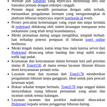
Website judi
Sabatoto
yang tepercaya melindungi info dan
transaksi pemain dengan enkripsi canggih.
Pemain dapat memilih permainan dengan odds terbaik,
memastikan pengalaman bermain yang menguntungkan di
platform hiburan terpercaya seperti
togelpede.id
resmi.
Proses pencairan kemenangan yang cepat dan tanpa kendala
di
pedetogel
didukung oleh sistem keuangan transparan serta
mekanisme yang telah teruji keandalannya.
Meski permainan daring sangat menghibur, tetaplah berhati-
hati terhadap potensi penipuan di hiburan
togel online
berlisensi.
Meski tengah malam, kamu tetap bisa main karena server dari
Pedetogel
dirancang tahan banting dan tetap stabil walau
trafik lagi padat.
Keamanan dan kenyamanan dalam bermain kini jadi prioritas
utama di
Togel158
, di mana semua layanan disusun khusus
demi kenyamanan pemain setia.
Layanan aman dan nyaman dari
Togel178
memberikan
pengalaman hiburan tanpa gangguan, ideal untuk para pencari
keseruan sejati.
Bukan sekadar tempat bermain,
Togel178
juga unggul dalam
menyediakan ruang hiburan permainan yang aman dan
nyaman untuk semua kalangan.
Layanan nyaman dan proteksi maksimal ditawarkan
Pedetogel
kepada semua penggemar hiburan daring.