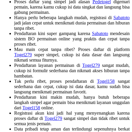
Proses daftar yang simpel jadi alasan
Pedetogel
digemari
pemain, karena kamu cukup isi data singkat dan langsung bisa
gabung permainan.
Hanya perlu beberapa langkah mudah, registrasi di
Sabatoto
jadi jalan cepat untuk menikmati dunia permainan dan hiburan
tanpa ribet.
Pendaftaran kini super gampang karena
Sabatoto
mendesain
sistem BO permainan online yang praktis dan cepat tanpa
proses ribet.
Mau main cepat tanpa ribet? Proses daftar di platform
Togel279
super simpel, cukup isi data dasar dan langsung
nikmati semua fiturnya.
Pendaftaran layanan permainan di
Togel279
sangat mudah,
cukup isi formulir sederhana dan nikmati akses hiburan tanpa
hambatan.
Tak perlu ribet, proses pendaftaran di
Togel158
sangat
sederhana dan cepat, cukup isi data dasar, kamu sudah bisa
langsung menikmati permainan favorit.
Pendaftaran kini makin mudah, hanya butuh beberapa
langkah simpel agar pemain bisa menikmati layanan unggulan
dari
Togel158
online.
Registrasi akun kini jadi hal yang menyenangkan karena
proses daftar di
Togel279
sangat simpel dan tidak ribet untuk
semua jenis pemain.
Data pribadi tetap aman dan terlindungi sepenuhnya berkat