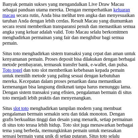
Banyak pemain sukses yang mengandalkan Live Draw Macau
sebagai panduan utama mereka. Dengan memperhatikan
keluaran
macau
secara rutin, Anda bisa melihat tren angka dan menyesuaikan
taruhan Anda dengan lebih cerdas. Result Macau yang diumumkan
secara resmi memberikan transparansi penuh dan memastikan semua
angka yang keluar adalah valid. Toto Macau selalu berkomitmen
menghadirkan permainan yang fair dan menghibur bagi semua
pemain.
Situs toto menghadirkan sistem transaksi yang cepat dan aman untuk
kenyamanan pemain. Proses deposit bisa dilakukan dengan berbagai
metode pembayaran, termasuk transfer bank, e-wallet, dan pulsa.
Toto togel
dan toto slot memberikan kebebasan kepada pemain
untuk memilih metode yang paling sesuai dengan kebutuhan
mereka. Kecepatan dalam proses penarikan dana memastikan
kemenangan bisa langsung dinikmati tanpa harus menunggu lama.
Dengan sistem transaksi yang efisien, pengalaman bermain di situs
toto menjadi lebih praktis dan menyenangkan.
Situs
slot toto
menghadirkan tampilan modern yang membuat
pengalaman bermain semakin seru dan tidak monoton. Dengan
grafis berkualitas tinggi dan desain yang menarik, setiap permainan
di situs toto terasa lebih hidup. Toto slot juga menawarkan berbagai
tema yang berbeda, memungkinkan pemain untuk merasakan
sensasi bermain yang unik di setiap putaran. Situs toto selalu