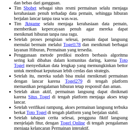
dan bebas dari gangguan.
Tim
Sbobet
sebagai situs resmi permainan selalu menjaga
kerahasiaan penuh terhadap data pemain, sehingga hiburan
berjalan lancar tanpa rasa was-was.
Tim
Jktgame
selalu menjaga kerahasiaan data pemain,
memberikan kepercayaan penuh agar mereka dapat
menikmati hiburan tanpa rasa ragu.
Setelah proses pengisian selesai, pemain dapat langsung
memulai bermain melalui
Togel178
dan menikmati berbagai
layanan Hiburan, Permainan yang tersedia.
Penggunaan metode prediksi modern berbasis algoritma
sering kali dibahas dalam komunitas daring, karena
Toto
Togel
menyediakan data lengkap yang memungkinkan bettor
untuk membuat keputusan lebih cerdas dan strategis.
Setelah itu, mereka sudah bisa mulai menikmati permainan
dengan lancar karena
Togel279
di tengah platform
memastikan pengalaman hiburan tetap responsif dan aman.
Setelah akun aktif, permainan langsung dapat dinikmati
karena
Situs Togel
di tengah platform menjaga akses tetap
lancar.
Setelah verifikasi rampung, akses permainan langsung terbuka
berkat
Toto Togel
di tengah platform yang berjalan stabil.
Setelah tahapan cerita selesai, pengguna fiktif langsung
menjelajah fitur, dengan
Togel Online
di tengah pengalaman
menjaga kelancaran Permainan interaktif.