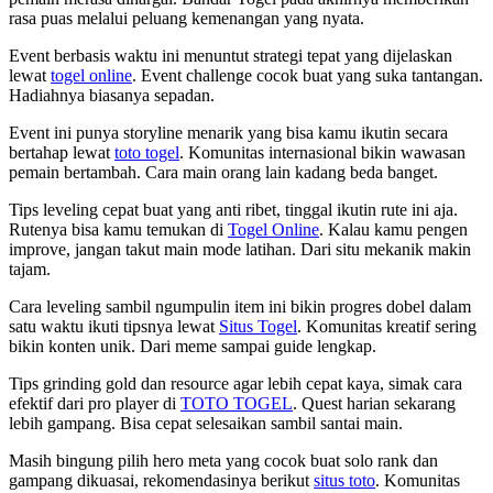
rasa puas melalui peluang kemenangan yang nyata.
Event berbasis waktu ini menuntut strategi tepat yang dijelaskan
lewat
togel online
. Event challenge cocok buat yang suka tantangan.
Hadiahnya biasanya sepadan.
Event ini punya storyline menarik yang bisa kamu ikutin secara
bertahap lewat
toto togel
. Komunitas internasional bikin wawasan
pemain bertambah. Cara main orang lain kadang beda banget.
Tips leveling cepat buat yang anti ribet, tinggal ikutin rute ini aja.
Rutenya bisa kamu temukan di
Togel Online
. Kalau kamu pengen
improve, jangan takut main mode latihan. Dari situ mekanik makin
tajam.
Cara leveling sambil ngumpulin item ini bikin progres dobel dalam
satu waktu ikuti tipsnya lewat
Situs Togel
. Komunitas kreatif sering
bikin konten unik. Dari meme sampai guide lengkap.
Tips grinding gold dan resource agar lebih cepat kaya, simak cara
efektif dari pro player di
TOTO TOGEL
. Quest harian sekarang
lebih gampang. Bisa cepat selesaikan sambil santai main.
Masih bingung pilih hero meta yang cocok buat solo rank dan
gampang dikuasai, rekomendasinya berikut
situs toto
. Komunitas