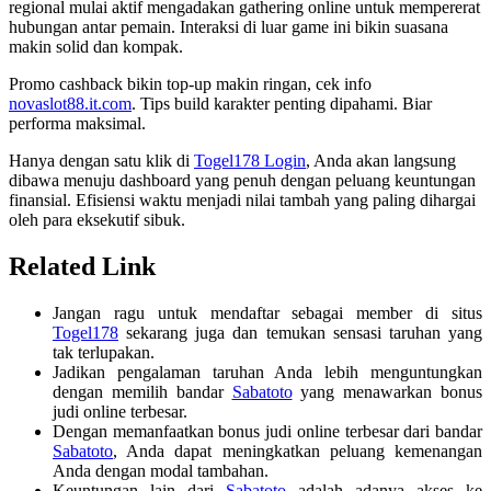
regional mulai aktif mengadakan gathering online untuk mempererat
hubungan antar pemain. Interaksi di luar game ini bikin suasana
makin solid dan kompak.
Promo cashback bikin top-up makin ringan, cek info
novaslot88.it.com
. Tips build karakter penting dipahami. Biar
performa maksimal.
Hanya dengan satu klik di
Togel178 Login
, Anda akan langsung
dibawa menuju dashboard yang penuh dengan peluang keuntungan
finansial. Efisiensi waktu menjadi nilai tambah yang paling dihargai
oleh para eksekutif sibuk.
Related Link
Jangan ragu untuk mendaftar sebagai member di situs
Togel178
sekarang juga dan temukan sensasi taruhan yang
tak terlupakan.
Jadikan pengalaman taruhan Anda lebih menguntungkan
dengan memilih bandar
Sabatoto
yang menawarkan bonus
judi online terbesar.
Dengan memanfaatkan bonus judi online terbesar dari bandar
Sabatoto
, Anda dapat meningkatkan peluang kemenangan
Anda dengan modal tambahan.
Keuntungan lain dari
Sabatoto
adalah adanya akses ke