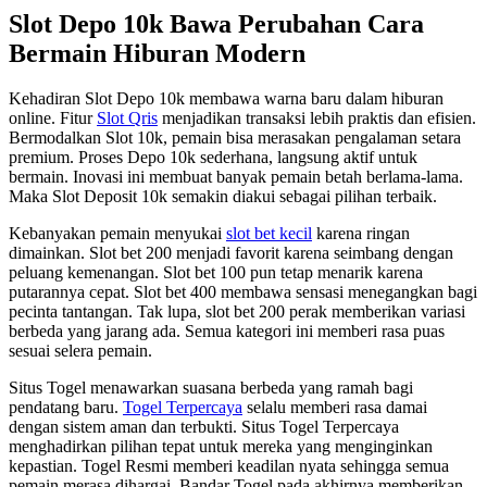
Slot Depo 10k Bawa Perubahan Cara
Bermain Hiburan Modern
Kehadiran Slot Depo 10k membawa warna baru dalam hiburan
online. Fitur
Slot Qris
menjadikan transaksi lebih praktis dan efisien.
Bermodalkan Slot 10k, pemain bisa merasakan pengalaman setara
premium. Proses Depo 10k sederhana, langsung aktif untuk
bermain. Inovasi ini membuat banyak pemain betah berlama-lama.
Maka Slot Deposit 10k semakin diakui sebagai pilihan terbaik.
Kebanyakan pemain menyukai
slot bet kecil
karena ringan
dimainkan. Slot bet 200 menjadi favorit karena seimbang dengan
peluang kemenangan. Slot bet 100 pun tetap menarik karena
putarannya cepat. Slot bet 400 membawa sensasi menegangkan bagi
pecinta tantangan. Tak lupa, slot bet 200 perak memberikan variasi
berbeda yang jarang ada. Semua kategori ini memberi rasa puas
sesuai selera pemain.
Situs Togel menawarkan suasana berbeda yang ramah bagi
pendatang baru.
Togel Terpercaya
selalu memberi rasa damai
dengan sistem aman dan terbukti. Situs Togel Terpercaya
menghadirkan pilihan tepat untuk mereka yang menginginkan
kepastian. Togel Resmi memberi keadilan nyata sehingga semua
pemain merasa dihargai. Bandar Togel pada akhirnya memberikan