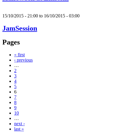
15/10/2015 - 21:00
to
16/10/2015 - 03:00
JamSession
Pages
« first
‹ previous
…
2
3
4
5
6
7
8
9
10
…
next ›
last »