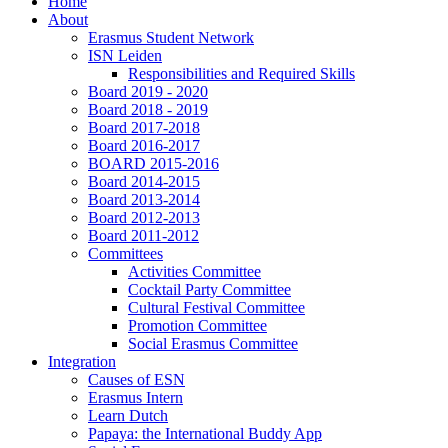
Home
About
Erasmus Student Network
ISN Leiden
Responsibilities and Required Skills
Board 2019 - 2020
Board 2018 - 2019
Board 2017-2018
Board 2016-2017
BOARD 2015-2016
Board 2014-2015
Board 2013-2014
Board 2012-2013
Board 2011-2012
Committees
Activities Committee
Cocktail Party Committee
Cultural Festival Committee
Promotion Committee
Social Erasmus Committee
Integration
Causes of ESN
Erasmus Intern
Learn Dutch
Papaya: the International Buddy App