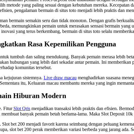
lih metode yang paling sesuai dengan kebutuhan mereka. Kecepatan d
fisien, pengalaman bermain di situs toto menjadi lebih praktis dan m
bermain semakin seru dan tidak monoton. Dengan grafis berkualitas t
erbeda, memungkinkan pemain untuk merasakan sensasi bermain yang uni
 inovasi yang terus berkembang, bermain di situs toto selalu memberik
ngkatkan Rasa Kepemilikan Pengguna
 untuk tumbuh dan saling mendukung. Banyak pemain merasa lebih bet
kan hubungan yang lebih dari sekadar antar pemain. Ini memberikan 
terhadap komunitas tersebut.
na kejujuran sistemnya.
Live draw macau
menghadirkan suasana menega
ementara itu, Keluaran macau membantu mereka yang ingin memantau t
main Hiburan Modern
. Fitur
Slot Qris
menjadikan transaksi lebih praktis dan efisien. Berm
ni membuat banyak pemain betah berlama-lama. Maka Slot Deposit 10k s
 Slot bet 200 menjadi favorit karena seimbang dengan peluang kemenan
a, slot bet 200 perak memberikan variasi berbeda yang jarang ada. Se