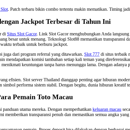
 Slot
. Patch terbaru bikin combo tertentu makin mematikan. Timing jad
dengan Jackpot Terbesar di Tahun Ini
r di
Situs Slot Gacor
. Link Slot Gacor menghubungkan Anda langsung k
ng besar untuk menang. Teknologi Slot88 memastikan transparansi da
 waktu terbaik untuk berburu jackpot.
i juga dari program referral yang ditawarkan.
Slot 777
di situs terbai
in mendapatkan komisi tambahan setiap kali teman yang direferensika
sa menikmati keuntungan tanpa harus menunggu lama. Dengan adanya p
 yang efisien. Slot server Thailand dianggap penting agar hiburan mode
 simbol performa sistem stabil. Dengan begitu, dunia hiburan kreatif t
Para Pemain Toto Macau
ai panduan utama mereka. Dengan memperhatikan
keluaran macau
seca
mi memberikan transparansi penuh dan memastikan semua angka yang 
 kenyamanan pemain. Proses deposit bisa dilakukan dengan berbagai me