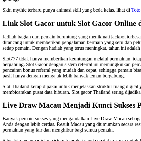
Skin mythic terbaru punya animasi skill yang beda kelas, lihat di
Toto
Link Slot Gacor untuk Slot Gacor Online 
Jadilah bagian dari pemain beruntung yang menikmati jackpot terbesa
dirancang untuk memberikan pengalaman bermain yang seru dan pelua
setiap pemain. Dengan hadiah yang terus meningkat, tahun ini adalah
Slot777 tidak hanya memberikan keuntungan melalui permainan, tetap
bergabung. Slot Gacor dengan sistem referral ini memungkinkan pema
pencairan bonus referral yang mudah dan cepat, sehingga pemain bi
pasif hanya dengan mengajak lebih banyak teman bergabung.
Slot Thailand kerap dipakai untuk menjelaskan struktur ruang digital
membicarakan pusat data hiburan. Slot gacor Thailand sering dijadikan
Live Draw Macau Menjadi Kunci Sukses 
Banyak pemain sukses yang mengandalkan Live Draw Macau sebag
Anda dengan lebih cerdas. Result Macau yang diumumkan secara res
permainan yang fair dan menghibur bagi semua pemain.
Situs toto menghadirkan sistem transaksi yang cepat dan aman untuk