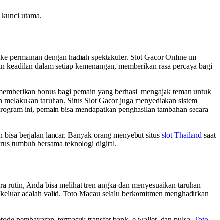
i kunci utama.
e permainan dengan hadiah spektakuler. Slot Gacor Online ini
n keadilan dalam setiap kemenangan, memberikan rasa percaya bagi
k memberikan bonus bagi pemain yang berhasil mengajak teman untuk
n melakukan taruhan. Situs Slot Gacor juga menyediakan sistem
rogram ini, pemain bisa mendapatkan penghasilan tambahan secara
rn bisa berjalan lancar. Banyak orang menyebut situs
slot Thailand
saat
erus tumbuh bersama teknologi digital.
ra rutin, Anda bisa melihat tren angka dan menyesuaikan taruhan
keluar adalah valid. Toto Macau selalu berkomitmen menghadirkan
tode pembayaran, termasuk transfer bank, e-wallet, dan pulsa.
Toto