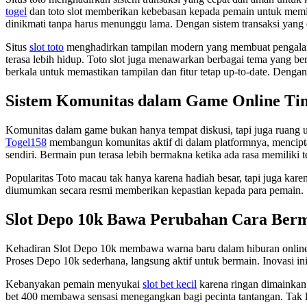
togel
dan toto slot memberikan kebebasan kepada pemain untuk memi
dinikmati tanpa harus menunggu lama. Dengan sistem transaksi yang e
Situs
slot toto
menghadirkan tampilan modern yang membuat pengalaman 
terasa lebih hidup. Toto slot juga menawarkan berbagai tema yang b
berkala untuk memastikan tampilan dan fitur tetap up-to-date. Dengan
Sistem Komunitas dalam Game Online Ti
Komunitas dalam game bukan hanya tempat diskusi, tapi juga ruang
Togel158
membangun komunitas aktif di dalam platformnya, mencipta
sendiri. Bermain pun terasa lebih bermakna ketika ada rasa memiliki 
Popularitas Toto macau tak hanya karena hadiah besar, tapi juga kare
diumumkan secara resmi memberikan kepastian kepada para pemain. S
Slot Depo 10k Bawa Perubahan Cara Ber
Kehadiran Slot Depo 10k membawa warna baru dalam hiburan online
Proses Depo 10k sederhana, langsung aktif untuk bermain. Inovasi i
Kebanyakan pemain menyukai
slot bet kecil
karena ringan dimainkan.
bet 400 membawa sensasi menegangkan bagi pecinta tantangan. Tak lup