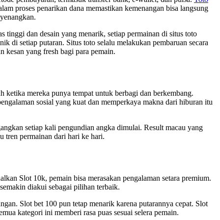
alam proses penarikan dana memastikan kemenangan bisa langsung
enyenangkan.
inggi dan desain yang menarik, setiap permainan di situs toto
k di setiap putaran. Situs toto selalu melakukan pembaruan secara
an kesan yang fresh bagi para pemain.
ah ketika mereka punya tempat untuk berbagi dan berkembang.
pengalaman sosial yang kuat dan memperkaya makna dari hiburan itu
ngkan setiap kali pengundian angka dimulai. Result macau yang
ren permainan dari hari ke hari.
odalkan Slot 10k, pemain bisa merasakan pengalaman setara premium.
emakin diakui sebagai pilihan terbaik.
gan. Slot bet 100 pun tetap menarik karena putarannya cepat. Slot
mua kategori ini memberi rasa puas sesuai selera pemain.