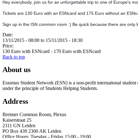
Hey everybody, join us for an unforgettable trip to one of Europe's most
Tickets are 130 Euro with an ESNcard and 175 Euro without an ESNcar
Sign up in the ISN common room :) Be quick because there are only l
Date:
13/11/2015 - 08:00
to
15/11/2015 - 18:30
Price:
130 Euro with ESNcard - 170 Euro with ESNcard
Back to top
About us
Erasmus Student Network (ESN) is a non-profit international student or
under the principle of Students Helping Students.
Address
Breimer Common Room, Plexus
Kaiserstraat 25
2311 GN Leiden
PO Box 439 2300 AK Leiden
Office Hours: Tuesday - Friday 15:00 - 19:00