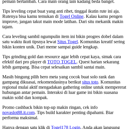
pemain bertambah. Cara main orang lain kadang beda banget.
Tips leveling cepat buat yang anti ribet, tinggal ikutin rute ini aja.
Rutenya bisa kamu temukan di
Togel Online
. Kalau kamu pengen
improve, jangan takut main mode latihan. Dari situ mekanik makin
tajam.
Cara leveling sambil ngumpulin item ini bikin progres dobel dalam
satu waktu ikuti tipsnya lewat
Situs Togel
. Komunitas kreatif sering
bikin konten unik. Dari meme sampai guide lengkap.
Tips grinding gold dan resource agar lebih cepat kaya, simak cara
efektif dari pro player di
TOTO TOGEL
. Quest harian sekarang
lebih gampang. Bisa cepat selesaikan sambil santai main.
Masih bingung pilih hero meta yang cocok buat solo rank dan
gampang dikuasai, rekomendasinya berikut
situs toto
. Komunitas
regional mulai aktif mengadakan gathering online untuk mempererat
hubungan antar pemain. Interaksi di luar game ini bikin suasana
makin solid dan kompak.
Promo cashback bikin top-up makin ringan, cek info
novaslot88.it.com
. Tips build karakter penting dipahami. Biar
performa maksimal.
Hanya dengan satu klik di
Togel178 Login
, Anda akan langsung