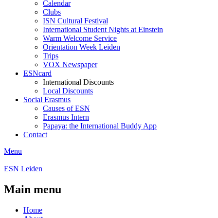
Calendar
Clubs
ISN Cultural Festival
International Student Nights at Einstein
Warm Welcome Service
Orientation Week Leiden
Trips
VOX Newspaper
ESNcard
International Discounts
Local Discounts
Social Erasmus
Causes of ESN
Erasmus Intern
Papaya: the International Buddy App
Contact
Menu
ESN Leiden
Main menu
Home