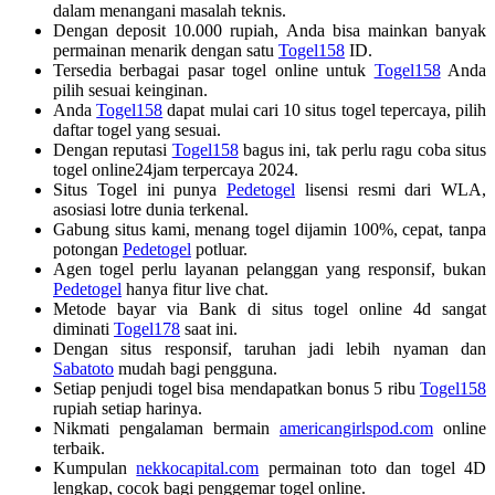
dalam menangani masalah teknis.
Dengan deposit 10.000 rupiah, Anda bisa mainkan banyak
permainan menarik dengan satu
Togel158
ID.
Tersedia berbagai pasar togel online untuk
Togel158
Anda
pilih sesuai keinginan.
Anda
Togel158
dapat mulai cari 10 situs togel tepercaya, pilih
daftar togel yang sesuai.
Dengan reputasi
Togel158
bagus ini, tak perlu ragu coba situs
togel online24jam terpercaya 2024.
Situs Togel ini punya
Pedetogel
lisensi resmi dari WLA,
asosiasi lotre dunia terkenal.
Gabung situs kami, menang togel dijamin 100%, cepat, tanpa
potongan
Pedetogel
potluar.
Agen togel perlu layanan pelanggan yang responsif, bukan
Pedetogel
hanya fitur live chat.
Metode bayar via Bank di situs togel online 4d sangat
diminati
Togel178
saat ini.
Dengan situs responsif, taruhan jadi lebih nyaman dan
Sabatoto
mudah bagi pengguna.
Setiap penjudi togel bisa mendapatkan bonus 5 ribu
Togel158
rupiah setiap harinya.
Nikmati pengalaman bermain
americangirlspod.com
online
terbaik.
Kumpulan
nekkocapital.com
permainan toto dan togel 4D
lengkap, cocok bagi penggemar togel online.