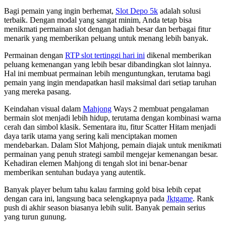
Bagi pemain yang ingin berhemat,
Slot Depo 5k
adalah solusi
terbaik. Dengan modal yang sangat minim, Anda tetap bisa
menikmati permainan slot dengan hadiah besar dan berbagai fitur
menarik yang memberikan peluang untuk menang lebih banyak.
Permainan dengan
RTP slot tertinggi hari ini
dikenal memberikan
peluang kemenangan yang lebih besar dibandingkan slot lainnya.
Hal ini membuat permainan lebih menguntungkan, terutama bagi
pemain yang ingin mendapatkan hasil maksimal dari setiap taruhan
yang mereka pasang.
Keindahan visual dalam
Mahjong
Ways 2 membuat pengalaman
bermain slot menjadi lebih hidup, terutama dengan kombinasi warna
cerah dan simbol klasik. Sementara itu, fitur Scatter Hitam menjadi
daya tarik utama yang sering kali menciptakan momen
mendebarkan. Dalam Slot Mahjong, pemain diajak untuk menikmati
permainan yang penuh strategi sambil mengejar kemenangan besar.
Kehadiran elemen Mahjong di tengah slot ini benar-benar
memberikan sentuhan budaya yang autentik.
Banyak player belum tahu kalau farming gold bisa lebih cepat
dengan cara ini, langsung baca selengkapnya pada
Jktgame
. Rank
push di akhir season biasanya lebih sulit. Banyak pemain serius
yang turun gunung.