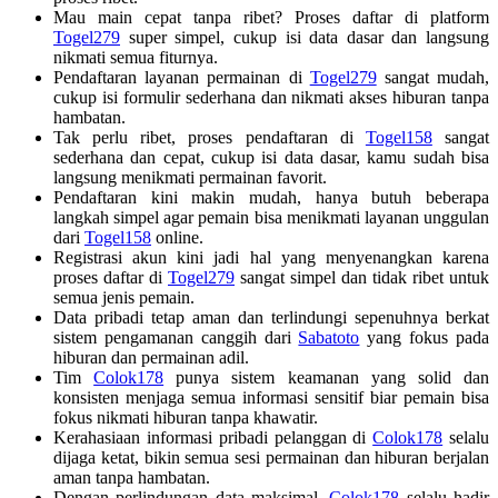
Mau main cepat tanpa ribet? Proses daftar di platform
Togel279
super simpel, cukup isi data dasar dan langsung
nikmati semua fiturnya.
Pendaftaran layanan permainan di
Togel279
sangat mudah,
cukup isi formulir sederhana dan nikmati akses hiburan tanpa
hambatan.
Tak perlu ribet, proses pendaftaran di
Togel158
sangat
sederhana dan cepat, cukup isi data dasar, kamu sudah bisa
langsung menikmati permainan favorit.
Pendaftaran kini makin mudah, hanya butuh beberapa
langkah simpel agar pemain bisa menikmati layanan unggulan
dari
Togel158
online.
Registrasi akun kini jadi hal yang menyenangkan karena
proses daftar di
Togel279
sangat simpel dan tidak ribet untuk
semua jenis pemain.
Data pribadi tetap aman dan terlindungi sepenuhnya berkat
sistem pengamanan canggih dari
Sabatoto
yang fokus pada
hiburan dan permainan adil.
Tim
Colok178
punya sistem keamanan yang solid dan
konsisten menjaga semua informasi sensitif biar pemain bisa
fokus nikmati hiburan tanpa khawatir.
Kerahasiaan informasi pribadi pelanggan di
Colok178
selalu
dijaga ketat, bikin semua sesi permainan dan hiburan berjalan
aman tanpa hambatan.
Dengan perlindungan data maksimal,
Colok178
selalu hadir