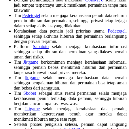
jadi tempat terpercaya untuk menikmati permainan tanpa rasa
khawatir.
Tim
Pedetogel
selalu menjaga kerahasiaan penuh data seluruh
pemain hiburan dan permainan, sehingga privasi tetap terjaga
dalam setiap aktivitas yang dilakukan.
Kerahasiaan data pemain jadi prioritas utama
Pedetogel
,
sehingga setiap aktivitas hiburan dan permainan berlangsung
dengan privasi terjamin.
Platform
Sabatoto
selalu menjaga kerahasiaan informasi
sehingga setiap hiburan dan permainan yang diakses pemain
aman dari risiko.
Tim
Jktgame
berkomitmen menjaga kerahasiaan informasi,
sehingga pemain bebas menikmati hiburan dan permainan
tanpa rasa khawatir soal privasi mereka.
Tim
jktgame
selalu menjaga kerahasiaan data pemain
sehingga pengalaman hiburan dan permainan bisa tetap aman
dan bebas dari gangguan.
Tim
Sbobet
sebagai situs resmi permainan selalu menjaga
kerahasiaan penuh terhadap data pemain, sehingga hiburan
berjalan lancar tanpa rasa was-was.
Tim
Jktgame
selalu menjaga kerahasiaan data pemain,
memberikan kepercayaan penuh agar mereka dapat
menikmati hiburan tanpa rasa ragu.
Setelah proses pengisian selesai, pemain dapat langsung