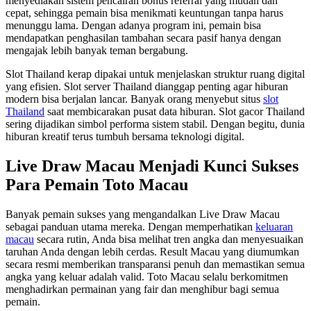
menyediakan sistem pencairan bonus referral yang mudah dan
cepat, sehingga pemain bisa menikmati keuntungan tanpa harus
menunggu lama. Dengan adanya program ini, pemain bisa
mendapatkan penghasilan tambahan secara pasif hanya dengan
mengajak lebih banyak teman bergabung.
Slot Thailand kerap dipakai untuk menjelaskan struktur ruang digital
yang efisien. Slot server Thailand dianggap penting agar hiburan
modern bisa berjalan lancar. Banyak orang menyebut situs
slot
Thailand
saat membicarakan pusat data hiburan. Slot gacor Thailand
sering dijadikan simbol performa sistem stabil. Dengan begitu, dunia
hiburan kreatif terus tumbuh bersama teknologi digital.
Live Draw Macau Menjadi Kunci Sukses
Para Pemain Toto Macau
Banyak pemain sukses yang mengandalkan Live Draw Macau
sebagai panduan utama mereka. Dengan memperhatikan
keluaran
macau
secara rutin, Anda bisa melihat tren angka dan menyesuaikan
taruhan Anda dengan lebih cerdas. Result Macau yang diumumkan
secara resmi memberikan transparansi penuh dan memastikan semua
angka yang keluar adalah valid. Toto Macau selalu berkomitmen
menghadirkan permainan yang fair dan menghibur bagi semua
pemain.