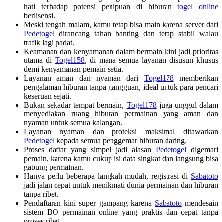
hati terhadap potensi penipuan di hiburan
togel online
berlisensi.
Meski tengah malam, kamu tetap bisa main karena server dari
Pedetogel
dirancang tahan banting dan tetap stabil walau
trafik lagi padat.
Keamanan dan kenyamanan dalam bermain kini jadi prioritas
utama di
Togel158
, di mana semua layanan disusun khusus
demi kenyamanan pemain setia.
Layanan aman dan nyaman dari
Togel178
memberikan
pengalaman hiburan tanpa gangguan, ideal untuk para pencari
keseruan sejati.
Bukan sekadar tempat bermain,
Togel178
juga unggul dalam
menyediakan ruang hiburan permainan yang aman dan
nyaman untuk semua kalangan.
Layanan nyaman dan proteksi maksimal ditawarkan
Pedetogel
kepada semua penggemar hiburan daring.
Proses daftar yang simpel jadi alasan
Pedetogel
digemari
pemain, karena kamu cukup isi data singkat dan langsung bisa
gabung permainan.
Hanya perlu beberapa langkah mudah, registrasi di
Sabatoto
jadi jalan cepat untuk menikmati dunia permainan dan hiburan
tanpa ribet.
Pendaftaran kini super gampang karena
Sabatoto
mendesain
sistem BO permainan online yang praktis dan cepat tanpa
proses ribet.