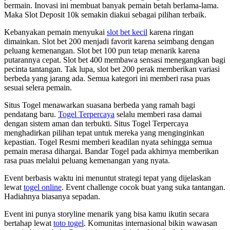
bermain. Inovasi ini membuat banyak pemain betah berlama-lama.
Maka Slot Deposit 10k semakin diakui sebagai pilihan terbaik.
Kebanyakan pemain menyukai
slot bet kecil
karena ringan
dimainkan. Slot bet 200 menjadi favorit karena seimbang dengan
peluang kemenangan. Slot bet 100 pun tetap menarik karena
putarannya cepat. Slot bet 400 membawa sensasi menegangkan bagi
pecinta tantangan. Tak lupa, slot bet 200 perak memberikan variasi
berbeda yang jarang ada. Semua kategori ini memberi rasa puas
sesuai selera pemain.
Situs Togel menawarkan suasana berbeda yang ramah bagi
pendatang baru.
Togel Terpercaya
selalu memberi rasa damai
dengan sistem aman dan terbukti. Situs Togel Terpercaya
menghadirkan pilihan tepat untuk mereka yang menginginkan
kepastian. Togel Resmi memberi keadilan nyata sehingga semua
pemain merasa dihargai. Bandar Togel pada akhirnya memberikan
rasa puas melalui peluang kemenangan yang nyata.
Event berbasis waktu ini menuntut strategi tepat yang dijelaskan
lewat
togel online
. Event challenge cocok buat yang suka tantangan.
Hadiahnya biasanya sepadan.
Event ini punya storyline menarik yang bisa kamu ikutin secara
bertahap lewat
toto togel
. Komunitas internasional bikin wawasan