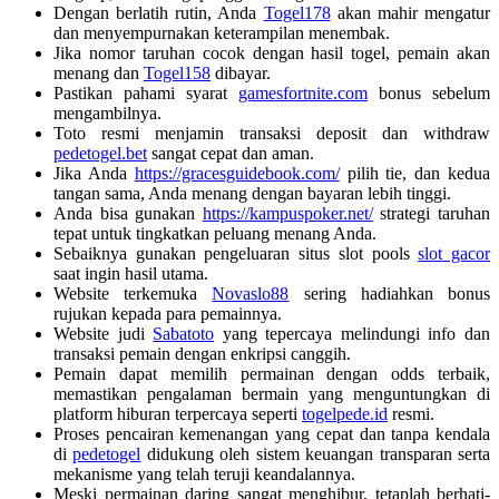
Dengan berlatih rutin, Anda
Togel178
akan mahir mengatur
dan menyempurnakan keterampilan menembak.
Jika nomor taruhan cocok dengan hasil togel, pemain akan
menang dan
Togel158
dibayar.
Pastikan pahami syarat
gamesfortnite.com
bonus sebelum
mengambilnya.
Toto resmi menjamin transaksi deposit dan withdraw
pedetogel.bet
sangat cepat dan aman.
Jika Anda
https://gracesguidebook.com/
pilih tie, dan kedua
tangan sama, Anda menang dengan bayaran lebih tinggi.
Anda bisa gunakan
https://kampuspoker.net/
strategi taruhan
tepat untuk tingkatkan peluang menang Anda.
Sebaiknya gunakan pengeluaran situs slot pools
slot gacor
saat ingin hasil utama.
Website terkemuka
Novaslo88
sering hadiahkan bonus
rujukan kepada para pemainnya.
Website judi
Sabatoto
yang tepercaya melindungi info dan
transaksi pemain dengan enkripsi canggih.
Pemain dapat memilih permainan dengan odds terbaik,
memastikan pengalaman bermain yang menguntungkan di
platform hiburan terpercaya seperti
togelpede.id
resmi.
Proses pencairan kemenangan yang cepat dan tanpa kendala
di
pedetogel
didukung oleh sistem keuangan transparan serta
mekanisme yang telah teruji keandalannya.
Meski permainan daring sangat menghibur, tetaplah berhati-