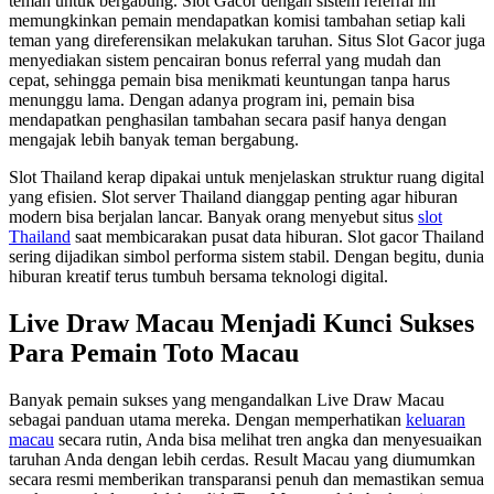
teman untuk bergabung. Slot Gacor dengan sistem referral ini
memungkinkan pemain mendapatkan komisi tambahan setiap kali
teman yang direferensikan melakukan taruhan. Situs Slot Gacor juga
menyediakan sistem pencairan bonus referral yang mudah dan
cepat, sehingga pemain bisa menikmati keuntungan tanpa harus
menunggu lama. Dengan adanya program ini, pemain bisa
mendapatkan penghasilan tambahan secara pasif hanya dengan
mengajak lebih banyak teman bergabung.
Slot Thailand kerap dipakai untuk menjelaskan struktur ruang digital
yang efisien. Slot server Thailand dianggap penting agar hiburan
modern bisa berjalan lancar. Banyak orang menyebut situs
slot
Thailand
saat membicarakan pusat data hiburan. Slot gacor Thailand
sering dijadikan simbol performa sistem stabil. Dengan begitu, dunia
hiburan kreatif terus tumbuh bersama teknologi digital.
Live Draw Macau Menjadi Kunci Sukses
Para Pemain Toto Macau
Banyak pemain sukses yang mengandalkan Live Draw Macau
sebagai panduan utama mereka. Dengan memperhatikan
keluaran
macau
secara rutin, Anda bisa melihat tren angka dan menyesuaikan
taruhan Anda dengan lebih cerdas. Result Macau yang diumumkan
secara resmi memberikan transparansi penuh dan memastikan semua