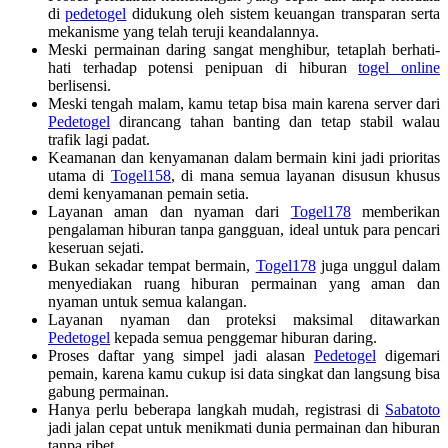
di
pedetogel
didukung oleh sistem keuangan transparan serta
mekanisme yang telah teruji keandalannya.
Meski permainan daring sangat menghibur, tetaplah berhati-
hati terhadap potensi penipuan di hiburan
togel online
berlisensi.
Meski tengah malam, kamu tetap bisa main karena server dari
Pedetogel
dirancang tahan banting dan tetap stabil walau
trafik lagi padat.
Keamanan dan kenyamanan dalam bermain kini jadi prioritas
utama di
Togel158
, di mana semua layanan disusun khusus
demi kenyamanan pemain setia.
Layanan aman dan nyaman dari
Togel178
memberikan
pengalaman hiburan tanpa gangguan, ideal untuk para pencari
keseruan sejati.
Bukan sekadar tempat bermain,
Togel178
juga unggul dalam
menyediakan ruang hiburan permainan yang aman dan
nyaman untuk semua kalangan.
Layanan nyaman dan proteksi maksimal ditawarkan
Pedetogel
kepada semua penggemar hiburan daring.
Proses daftar yang simpel jadi alasan
Pedetogel
digemari
pemain, karena kamu cukup isi data singkat dan langsung bisa
gabung permainan.
Hanya perlu beberapa langkah mudah, registrasi di
Sabatoto
jadi jalan cepat untuk menikmati dunia permainan dan hiburan
tanpa ribet.