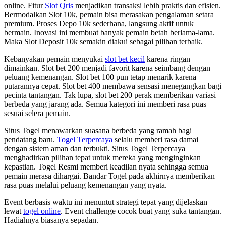
online. Fitur
Slot Qris
menjadikan transaksi lebih praktis dan efisien.
Bermodalkan Slot 10k, pemain bisa merasakan pengalaman setara
premium. Proses Depo 10k sederhana, langsung aktif untuk
bermain. Inovasi ini membuat banyak pemain betah berlama-lama.
Maka Slot Deposit 10k semakin diakui sebagai pilihan terbaik.
Kebanyakan pemain menyukai
slot bet kecil
karena ringan
dimainkan. Slot bet 200 menjadi favorit karena seimbang dengan
peluang kemenangan. Slot bet 100 pun tetap menarik karena
putarannya cepat. Slot bet 400 membawa sensasi menegangkan bagi
pecinta tantangan. Tak lupa, slot bet 200 perak memberikan variasi
berbeda yang jarang ada. Semua kategori ini memberi rasa puas
sesuai selera pemain.
Situs Togel menawarkan suasana berbeda yang ramah bagi
pendatang baru.
Togel Terpercaya
selalu memberi rasa damai
dengan sistem aman dan terbukti. Situs Togel Terpercaya
menghadirkan pilihan tepat untuk mereka yang menginginkan
kepastian. Togel Resmi memberi keadilan nyata sehingga semua
pemain merasa dihargai. Bandar Togel pada akhirnya memberikan
rasa puas melalui peluang kemenangan yang nyata.
Event berbasis waktu ini menuntut strategi tepat yang dijelaskan
lewat
togel online
. Event challenge cocok buat yang suka tantangan.
Hadiahnya biasanya sepadan.