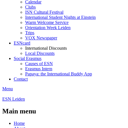
Calendar
Clubs
ISN Cultural Festival
International Student Nights at Einstein
Warm Welcome Service
Orientation Week Leiden
Trips
VOX Newspaper
ESNcard
International Discounts
Local Discounts
Social Erasmus
Causes of ESN
Erasmus Intern
Papaya: the International Buddy App
Contact
Menu
ESN Leiden
Main menu
Home