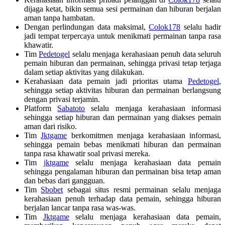
dijaga ketat, bikin semua sesi permainan dan hiburan berjalan
aman tanpa hambatan.
Dengan perlindungan data maksimal,
Colok178
selalu hadir
jadi tempat terpercaya untuk menikmati permainan tanpa rasa
khawatir.
Tim
Pedetogel
selalu menjaga kerahasiaan penuh data seluruh
pemain hiburan dan permainan, sehingga privasi tetap terjaga
dalam setiap aktivitas yang dilakukan.
Kerahasiaan data pemain jadi prioritas utama
Pedetogel
,
sehingga setiap aktivitas hiburan dan permainan berlangsung
dengan privasi terjamin.
Platform
Sabatoto
selalu menjaga kerahasiaan informasi
sehingga setiap hiburan dan permainan yang diakses pemain
aman dari risiko.
Tim
Jktgame
berkomitmen menjaga kerahasiaan informasi,
sehingga pemain bebas menikmati hiburan dan permainan
tanpa rasa khawatir soal privasi mereka.
Tim
jktgame
selalu menjaga kerahasiaan data pemain
sehingga pengalaman hiburan dan permainan bisa tetap aman
dan bebas dari gangguan.
Tim
Sbobet
sebagai situs resmi permainan selalu menjaga
kerahasiaan penuh terhadap data pemain, sehingga hiburan
berjalan lancar tanpa rasa was-was.
Tim
Jktgame
selalu menjaga kerahasiaan data pemain,