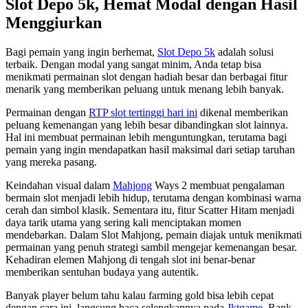
Slot Depo 5k, Hemat Modal dengan Hasil
Menggiurkan
Bagi pemain yang ingin berhemat,
Slot Depo 5k
adalah solusi
terbaik. Dengan modal yang sangat minim, Anda tetap bisa
menikmati permainan slot dengan hadiah besar dan berbagai fitur
menarik yang memberikan peluang untuk menang lebih banyak.
Permainan dengan
RTP slot tertinggi hari ini
dikenal memberikan
peluang kemenangan yang lebih besar dibandingkan slot lainnya.
Hal ini membuat permainan lebih menguntungkan, terutama bagi
pemain yang ingin mendapatkan hasil maksimal dari setiap taruhan
yang mereka pasang.
Keindahan visual dalam
Mahjong
Ways 2 membuat pengalaman
bermain slot menjadi lebih hidup, terutama dengan kombinasi warna
cerah dan simbol klasik. Sementara itu, fitur Scatter Hitam menjadi
daya tarik utama yang sering kali menciptakan momen
mendebarkan. Dalam Slot Mahjong, pemain diajak untuk menikmati
permainan yang penuh strategi sambil mengejar kemenangan besar.
Kehadiran elemen Mahjong di tengah slot ini benar-benar
memberikan sentuhan budaya yang autentik.
Banyak player belum tahu kalau farming gold bisa lebih cepat
dengan cara ini, langsung baca selengkapnya pada
Jktgame
. Rank