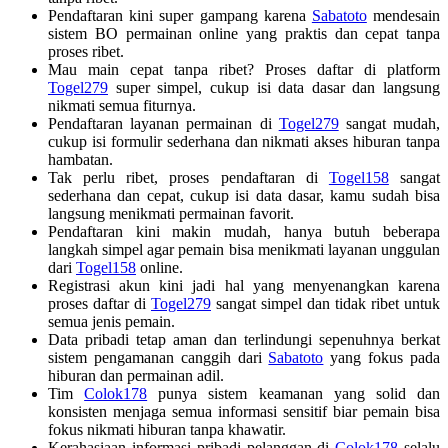
Pendaftaran kini super gampang karena
Sabatoto
mendesain
sistem BO permainan online yang praktis dan cepat tanpa
proses ribet.
Mau main cepat tanpa ribet? Proses daftar di platform
Togel279
super simpel, cukup isi data dasar dan langsung
nikmati semua fiturnya.
Pendaftaran layanan permainan di
Togel279
sangat mudah,
cukup isi formulir sederhana dan nikmati akses hiburan tanpa
hambatan.
Tak perlu ribet, proses pendaftaran di
Togel158
sangat
sederhana dan cepat, cukup isi data dasar, kamu sudah bisa
langsung menikmati permainan favorit.
Pendaftaran kini makin mudah, hanya butuh beberapa
langkah simpel agar pemain bisa menikmati layanan unggulan
dari
Togel158
online.
Registrasi akun kini jadi hal yang menyenangkan karena
proses daftar di
Togel279
sangat simpel dan tidak ribet untuk
semua jenis pemain.
Data pribadi tetap aman dan terlindungi sepenuhnya berkat
sistem pengamanan canggih dari
Sabatoto
yang fokus pada
hiburan dan permainan adil.
Tim
Colok178
punya sistem keamanan yang solid dan
konsisten menjaga semua informasi sensitif biar pemain bisa
fokus nikmati hiburan tanpa khawatir.
Kerahasiaan informasi pribadi pelanggan di
Colok178
selalu