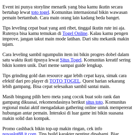
Event ini punya storyline menarik yang bisa kamu ikutin secara
bertahap lewat
toto togel
. Komunitas internasional bikin wawasan
pemain bertambah. Cara main orang lain kadang beda banget.
Tips leveling cepat buat yang anti ribet, tinggal ikutin rute ini aja.
Rutenya bisa kamu temukan di
Togel Online
. Kalau kamu pengen
improve, jangan takut main mode latihan. Dari situ mekanik makin
tajam.
Cara leveling sambil ngumpulin item ini bikin progres dobel dalam
satu waktu ikuti tipsnya lewat
Situs Togel
. Komunitas kreatif sering
bikin konten unik. Dari meme sampai guide lengkap.
Tips grinding gold dan resource agar lebih cepat kaya, simak cara
efektif dari pro player di
TOTO TOGEL
. Quest harian sekarang
lebih gampang. Bisa cepat selesaikan sambil santai main.
Masih bingung pilih hero meta yang cocok buat solo rank dan
gampang dikuasai, rekomendasinya berikut
situs toto
. Komunitas
regional mulai aktif mengadakan gathering online untuk mempererat
hubungan antar pemain. Interaksi di luar game ini bikin suasana
makin solid dan kompak.
Promo cashback bikin top-up makin ringan, cek info
novaslot88.it.com
. Tips build karakter penting dipahami. Biar