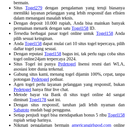
bermain.
Situs
Togel279
dengan pengalaman yang teruji biasanya
memiliki layanan pelanggan yang lebih responsif dan efisien
dalam menangani masalah teknis.
Dengan deposit 10.000 rupiah, Anda bisa mainkan banyak
permainan menarik dengan satu
Togel158
ID.
Tersedia berbagai pasar togel online untuk
Togel158
Anda
pilih sesuai keinginan.
Anda
Togel158
dapat mulai cari 10 situs togel tepercaya, pilih
daftar togel yang sesuai.
Dengan reputasi
Togel158
bagus ini, tak perlu ragu coba situs
togel online24jam terpercaya 2024.
Situs Togel ini punya
Pedetogel
lisensi resmi dari WLA,
asosiasi lotre dunia terkenal.
Gabung situs kami, menang togel dijamin 100%, cepat, tanpa
potongan
Pedetogel
potluar.
Agen togel perlu layanan pelanggan yang responsif, bukan
Pedetogel
hanya fitur live chat.
Metode bayar via Bank di situs togel online 4d sangat
diminati
Togel178
saat ini.
Dengan situs responsif, taruhan jadi lebih nyaman dan
Sabatoto
mudah bagi pengguna.
Setiap penjudi togel bisa mendapatkan bonus 5 ribu
Togel158
rupiah setiap harinya.
Nikmati pengalaman bermain
americangirlspod.com
online