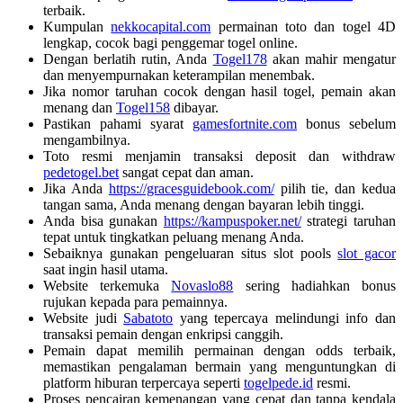
terbaik.
Kumpulan
nekkocapital.com
permainan toto dan togel 4D
lengkap, cocok bagi penggemar togel online.
Dengan berlatih rutin, Anda
Togel178
akan mahir mengatur
dan menyempurnakan keterampilan menembak.
Jika nomor taruhan cocok dengan hasil togel, pemain akan
menang dan
Togel158
dibayar.
Pastikan pahami syarat
gamesfortnite.com
bonus sebelum
mengambilnya.
Toto resmi menjamin transaksi deposit dan withdraw
pedetogel.bet
sangat cepat dan aman.
Jika Anda
https://gracesguidebook.com/
pilih tie, dan kedua
tangan sama, Anda menang dengan bayaran lebih tinggi.
Anda bisa gunakan
https://kampuspoker.net/
strategi taruhan
tepat untuk tingkatkan peluang menang Anda.
Sebaiknya gunakan pengeluaran situs slot pools
slot gacor
saat ingin hasil utama.
Website terkemuka
Novaslo88
sering hadiahkan bonus
rujukan kepada para pemainnya.
Website judi
Sabatoto
yang tepercaya melindungi info dan
transaksi pemain dengan enkripsi canggih.
Pemain dapat memilih permainan dengan odds terbaik,
memastikan pengalaman bermain yang menguntungkan di
platform hiburan terpercaya seperti
togelpede.id
resmi.
Proses pencairan kemenangan yang cepat dan tanpa kendala