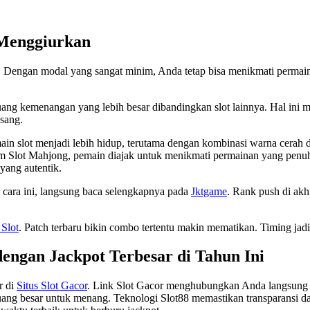
 Menggiurkan
k. Dengan modal yang sangat minim, Anda tetap bisa menikmati permain
ang kemenangan yang lebih besar dibandingkan slot lainnya. Hal ini
asang.
slot menjadi lebih hidup, terutama dengan kombinasi warna cerah dan 
m Slot Mahjong, pemain diajak untuk menikmati permainan yang penuh
yang autentik.
n cara ini, langsung baca selengkapnya pada
Jktgame
. Rank push di akh
 Slot
. Patch terbaru bikin combo tertentu makin mematikan. Timing jad
dengan Jackpot Terbesar di Tahun Ini
r di
Situs Slot Gacor
. Link Slot Gacor menghubungkan Anda langsung k
ng besar untuk menang. Teknologi Slot88 memastikan transparansi da