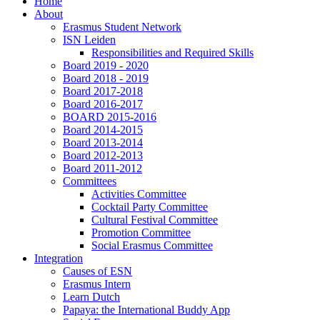
Home
About
Erasmus Student Network
ISN Leiden
Responsibilities and Required Skills
Board 2019 - 2020
Board 2018 - 2019
Board 2017-2018
Board 2016-2017
BOARD 2015-2016
Board 2014-2015
Board 2013-2014
Board 2012-2013
Board 2011-2012
Committees
Activities Committee
Cocktail Party Committee
Cultural Festival Committee
Promotion Committee
Social Erasmus Committee
Integration
Causes of ESN
Erasmus Intern
Learn Dutch
Papaya: the International Buddy App