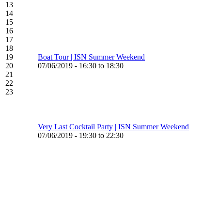
13
14
15
16
17
18
19
Boat Tour | ISN Summer Weekend
20
07/06/2019 - 16:30 to 18:30
21
22
23
Very Last Cocktail Party | ISN Summer Weekend
07/06/2019 - 19:30 to 22:30