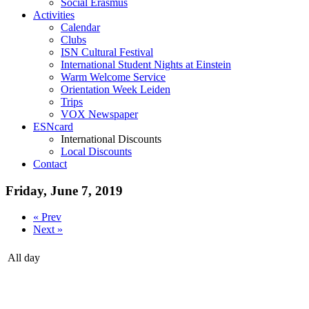
Social Erasmus
Activities
Calendar
Clubs
ISN Cultural Festival
International Student Nights at Einstein
Warm Welcome Service
Orientation Week Leiden
Trips
VOX Newspaper
ESNcard
International Discounts
Local Discounts
Contact
Friday, June 7, 2019
« Prev
Next »
All day