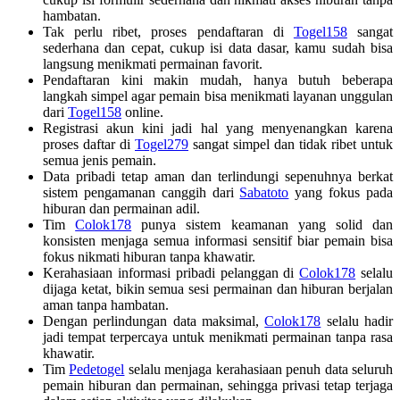
hambatan.
Tak perlu ribet, proses pendaftaran di
Togel158
sangat
sederhana dan cepat, cukup isi data dasar, kamu sudah bisa
langsung menikmati permainan favorit.
Pendaftaran kini makin mudah, hanya butuh beberapa
langkah simpel agar pemain bisa menikmati layanan unggulan
dari
Togel158
online.
Registrasi akun kini jadi hal yang menyenangkan karena
proses daftar di
Togel279
sangat simpel dan tidak ribet untuk
semua jenis pemain.
Data pribadi tetap aman dan terlindungi sepenuhnya berkat
sistem pengamanan canggih dari
Sabatoto
yang fokus pada
hiburan dan permainan adil.
Tim
Colok178
punya sistem keamanan yang solid dan
konsisten menjaga semua informasi sensitif biar pemain bisa
fokus nikmati hiburan tanpa khawatir.
Kerahasiaan informasi pribadi pelanggan di
Colok178
selalu
dijaga ketat, bikin semua sesi permainan dan hiburan berjalan
aman tanpa hambatan.
Dengan perlindungan data maksimal,
Colok178
selalu hadir
jadi tempat terpercaya untuk menikmati permainan tanpa rasa
khawatir.
Tim
Pedetogel
selalu menjaga kerahasiaan penuh data seluruh
pemain hiburan dan permainan, sehingga privasi tetap terjaga