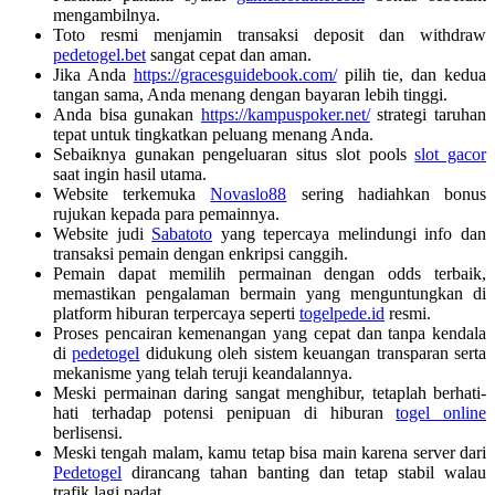
mengambilnya.
Toto resmi menjamin transaksi deposit dan withdraw
pedetogel.bet
sangat cepat dan aman.
Jika Anda
https://gracesguidebook.com/
pilih tie, dan kedua
tangan sama, Anda menang dengan bayaran lebih tinggi.
Anda bisa gunakan
https://kampuspoker.net/
strategi taruhan
tepat untuk tingkatkan peluang menang Anda.
Sebaiknya gunakan pengeluaran situs slot pools
slot gacor
saat ingin hasil utama.
Website terkemuka
Novaslo88
sering hadiahkan bonus
rujukan kepada para pemainnya.
Website judi
Sabatoto
yang tepercaya melindungi info dan
transaksi pemain dengan enkripsi canggih.
Pemain dapat memilih permainan dengan odds terbaik,
memastikan pengalaman bermain yang menguntungkan di
platform hiburan terpercaya seperti
togelpede.id
resmi.
Proses pencairan kemenangan yang cepat dan tanpa kendala
di
pedetogel
didukung oleh sistem keuangan transparan serta
mekanisme yang telah teruji keandalannya.
Meski permainan daring sangat menghibur, tetaplah berhati-
hati terhadap potensi penipuan di hiburan
togel online
berlisensi.
Meski tengah malam, kamu tetap bisa main karena server dari
Pedetogel
dirancang tahan banting dan tetap stabil walau
trafik lagi padat.