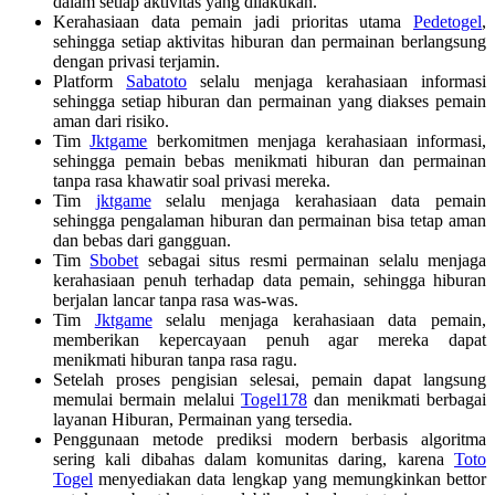
dalam setiap aktivitas yang dilakukan.
Kerahasiaan data pemain jadi prioritas utama
Pedetogel
,
sehingga setiap aktivitas hiburan dan permainan berlangsung
dengan privasi terjamin.
Platform
Sabatoto
selalu menjaga kerahasiaan informasi
sehingga setiap hiburan dan permainan yang diakses pemain
aman dari risiko.
Tim
Jktgame
berkomitmen menjaga kerahasiaan informasi,
sehingga pemain bebas menikmati hiburan dan permainan
tanpa rasa khawatir soal privasi mereka.
Tim
jktgame
selalu menjaga kerahasiaan data pemain
sehingga pengalaman hiburan dan permainan bisa tetap aman
dan bebas dari gangguan.
Tim
Sbobet
sebagai situs resmi permainan selalu menjaga
kerahasiaan penuh terhadap data pemain, sehingga hiburan
berjalan lancar tanpa rasa was-was.
Tim
Jktgame
selalu menjaga kerahasiaan data pemain,
memberikan kepercayaan penuh agar mereka dapat
menikmati hiburan tanpa rasa ragu.
Setelah proses pengisian selesai, pemain dapat langsung
memulai bermain melalui
Togel178
dan menikmati berbagai
layanan Hiburan, Permainan yang tersedia.
Penggunaan metode prediksi modern berbasis algoritma
sering kali dibahas dalam komunitas daring, karena
Toto
Togel
menyediakan data lengkap yang memungkinkan bettor