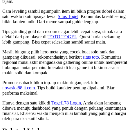
tajam.
Cara leveling sambil ngumpulin item ini bikin progres dobel dalam
satu waktu ikuti tipsnya lewat
Situs Togel
. Komunitas kreatif sering
bikin konten unik. Dari meme sampai guide lengkap.
Tips grinding gold dan resource agar lebih cepat kaya, simak cara
efektif dari pro player di
TOTO TOGEL
. Quest harian sekarang
lebih gampang. Bisa cepat selesaikan sambil santai main.
Masih bingung pilih hero meta yang cocok buat solo rank dan
gampang dikuasai, rekomendasinya berikut
situs toto
. Komunitas
regional mulai aktif mengadakan gathering online untuk mempererat
hubungan antar pemain. Interaksi di luar game ini bikin suasana
makin solid dan kompak.
Promo cashback bikin top-up makin ringan, cek info
novaslot88.it.com
. Tips build karakter penting dipahami. Biar
performa maksimal.
Hanya dengan satu klik di
Togel178 Login
, Anda akan langsung
dibawa menuju dashboard yang penuh dengan peluang keuntungan
finansial. Efisiensi waktu menjadi nilai tambah yang paling dihargai
oleh para eksekutif sibuk.