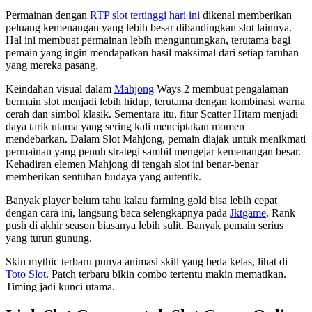
Permainan dengan
RTP slot tertinggi hari ini
dikenal memberikan
peluang kemenangan yang lebih besar dibandingkan slot lainnya.
Hal ini membuat permainan lebih menguntungkan, terutama bagi
pemain yang ingin mendapatkan hasil maksimal dari setiap taruhan
yang mereka pasang.
Keindahan visual dalam
Mahjong
Ways 2 membuat pengalaman
bermain slot menjadi lebih hidup, terutama dengan kombinasi warna
cerah dan simbol klasik. Sementara itu, fitur Scatter Hitam menjadi
daya tarik utama yang sering kali menciptakan momen
mendebarkan. Dalam Slot Mahjong, pemain diajak untuk menikmati
permainan yang penuh strategi sambil mengejar kemenangan besar.
Kehadiran elemen Mahjong di tengah slot ini benar-benar
memberikan sentuhan budaya yang autentik.
Banyak player belum tahu kalau farming gold bisa lebih cepat
dengan cara ini, langsung baca selengkapnya pada
Jktgame
. Rank
push di akhir season biasanya lebih sulit. Banyak pemain serius
yang turun gunung.
Skin mythic terbaru punya animasi skill yang beda kelas, lihat di
Toto Slot
. Patch terbaru bikin combo tertentu makin mematikan.
Timing jadi kunci utama.