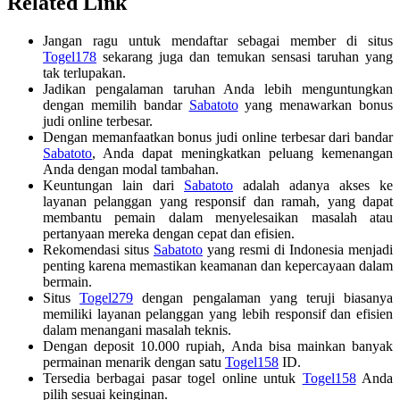
Related Link
Jangan ragu untuk mendaftar sebagai member di situs
Togel178
sekarang juga dan temukan sensasi taruhan yang
tak terlupakan.
Jadikan pengalaman taruhan Anda lebih menguntungkan
dengan memilih bandar
Sabatoto
yang menawarkan bonus
judi online terbesar.
Dengan memanfaatkan bonus judi online terbesar dari bandar
Sabatoto
, Anda dapat meningkatkan peluang kemenangan
Anda dengan modal tambahan.
Keuntungan lain dari
Sabatoto
adalah adanya akses ke
layanan pelanggan yang responsif dan ramah, yang dapat
membantu pemain dalam menyelesaikan masalah atau
pertanyaan mereka dengan cepat dan efisien.
Rekomendasi situs
Sabatoto
yang resmi di Indonesia menjadi
penting karena memastikan keamanan dan kepercayaan dalam
bermain.
Situs
Togel279
dengan pengalaman yang teruji biasanya
memiliki layanan pelanggan yang lebih responsif dan efisien
dalam menangani masalah teknis.
Dengan deposit 10.000 rupiah, Anda bisa mainkan banyak
permainan menarik dengan satu
Togel158
ID.
Tersedia berbagai pasar togel online untuk
Togel158
Anda
pilih sesuai keinginan.