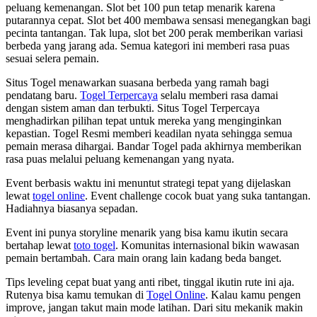
peluang kemenangan. Slot bet 100 pun tetap menarik karena
putarannya cepat. Slot bet 400 membawa sensasi menegangkan bagi
pecinta tantangan. Tak lupa, slot bet 200 perak memberikan variasi
berbeda yang jarang ada. Semua kategori ini memberi rasa puas
sesuai selera pemain.
Situs Togel menawarkan suasana berbeda yang ramah bagi
pendatang baru.
Togel Terpercaya
selalu memberi rasa damai
dengan sistem aman dan terbukti. Situs Togel Terpercaya
menghadirkan pilihan tepat untuk mereka yang menginginkan
kepastian. Togel Resmi memberi keadilan nyata sehingga semua
pemain merasa dihargai. Bandar Togel pada akhirnya memberikan
rasa puas melalui peluang kemenangan yang nyata.
Event berbasis waktu ini menuntut strategi tepat yang dijelaskan
lewat
togel online
. Event challenge cocok buat yang suka tantangan.
Hadiahnya biasanya sepadan.
Event ini punya storyline menarik yang bisa kamu ikutin secara
bertahap lewat
toto togel
. Komunitas internasional bikin wawasan
pemain bertambah. Cara main orang lain kadang beda banget.
Tips leveling cepat buat yang anti ribet, tinggal ikutin rute ini aja.
Rutenya bisa kamu temukan di
Togel Online
. Kalau kamu pengen
improve, jangan takut main mode latihan. Dari situ mekanik makin