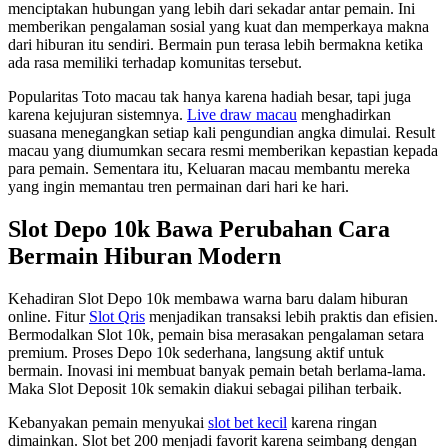
menciptakan hubungan yang lebih dari sekadar antar pemain. Ini
memberikan pengalaman sosial yang kuat dan memperkaya makna
dari hiburan itu sendiri. Bermain pun terasa lebih bermakna ketika
ada rasa memiliki terhadap komunitas tersebut.
Popularitas Toto macau tak hanya karena hadiah besar, tapi juga
karena kejujuran sistemnya.
Live draw macau
menghadirkan
suasana menegangkan setiap kali pengundian angka dimulai. Result
macau yang diumumkan secara resmi memberikan kepastian kepada
para pemain. Sementara itu, Keluaran macau membantu mereka
yang ingin memantau tren permainan dari hari ke hari.
Slot Depo 10k Bawa Perubahan Cara
Bermain Hiburan Modern
Kehadiran Slot Depo 10k membawa warna baru dalam hiburan
online. Fitur
Slot Qris
menjadikan transaksi lebih praktis dan efisien.
Bermodalkan Slot 10k, pemain bisa merasakan pengalaman setara
premium. Proses Depo 10k sederhana, langsung aktif untuk
bermain. Inovasi ini membuat banyak pemain betah berlama-lama.
Maka Slot Deposit 10k semakin diakui sebagai pilihan terbaik.
Kebanyakan pemain menyukai
slot bet kecil
karena ringan
dimainkan. Slot bet 200 menjadi favorit karena seimbang dengan