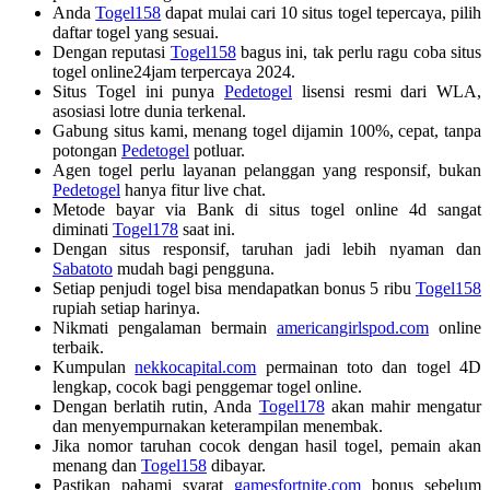
Anda
Togel158
dapat mulai cari 10 situs togel tepercaya, pilih
daftar togel yang sesuai.
Dengan reputasi
Togel158
bagus ini, tak perlu ragu coba situs
togel online24jam terpercaya 2024.
Situs Togel ini punya
Pedetogel
lisensi resmi dari WLA,
asosiasi lotre dunia terkenal.
Gabung situs kami, menang togel dijamin 100%, cepat, tanpa
potongan
Pedetogel
potluar.
Agen togel perlu layanan pelanggan yang responsif, bukan
Pedetogel
hanya fitur live chat.
Metode bayar via Bank di situs togel online 4d sangat
diminati
Togel178
saat ini.
Dengan situs responsif, taruhan jadi lebih nyaman dan
Sabatoto
mudah bagi pengguna.
Setiap penjudi togel bisa mendapatkan bonus 5 ribu
Togel158
rupiah setiap harinya.
Nikmati pengalaman bermain
americangirlspod.com
online
terbaik.
Kumpulan
nekkocapital.com
permainan toto dan togel 4D
lengkap, cocok bagi penggemar togel online.
Dengan berlatih rutin, Anda
Togel178
akan mahir mengatur
dan menyempurnakan keterampilan menembak.
Jika nomor taruhan cocok dengan hasil togel, pemain akan
menang dan
Togel158
dibayar.
Pastikan pahami syarat
gamesfortnite.com
bonus sebelum