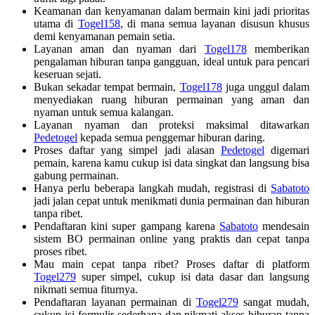
Keamanan dan kenyamanan dalam bermain kini jadi prioritas
utama di
Togel158
, di mana semua layanan disusun khusus
demi kenyamanan pemain setia.
Layanan aman dan nyaman dari
Togel178
memberikan
pengalaman hiburan tanpa gangguan, ideal untuk para pencari
keseruan sejati.
Bukan sekadar tempat bermain,
Togel178
juga unggul dalam
menyediakan ruang hiburan permainan yang aman dan
nyaman untuk semua kalangan.
Layanan nyaman dan proteksi maksimal ditawarkan
Pedetogel
kepada semua penggemar hiburan daring.
Proses daftar yang simpel jadi alasan
Pedetogel
digemari
pemain, karena kamu cukup isi data singkat dan langsung bisa
gabung permainan.
Hanya perlu beberapa langkah mudah, registrasi di
Sabatoto
jadi jalan cepat untuk menikmati dunia permainan dan hiburan
tanpa ribet.
Pendaftaran kini super gampang karena
Sabatoto
mendesain
sistem BO permainan online yang praktis dan cepat tanpa
proses ribet.
Mau main cepat tanpa ribet? Proses daftar di platform
Togel279
super simpel, cukup isi data dasar dan langsung
nikmati semua fiturnya.
Pendaftaran layanan permainan di
Togel279
sangat mudah,
cukup isi formulir sederhana dan nikmati akses hiburan tanpa