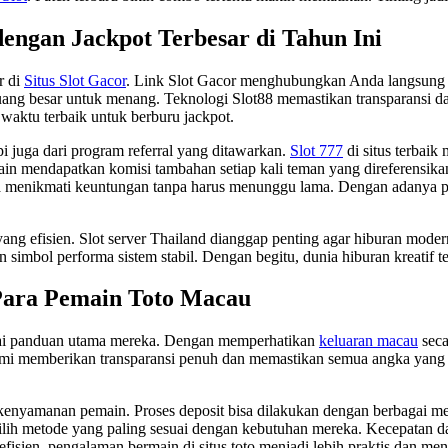
dengan Jackpot Terbesar di Tahun Ini
r di
Situs Slot Gacor
. Link Slot Gacor menghubungkan Anda langsung k
ng besar untuk menang. Teknologi Slot88 memastikan transparansi da
 waktu terbaik untuk berburu jackpot.
i juga dari program referral yang ditawarkan.
Slot 777
di situs terbai
in mendapatkan komisi tambahan setiap kali teman yang direferensika
sa menikmati keuntungan tanpa harus menunggu lama. Dengan adanya p
 yang efisien. Slot server Thailand dianggap penting agar hiburan mode
 simbol performa sistem stabil. Dengan begitu, dunia hiburan kreatif t
Para Pemain Toto Macau
ai panduan utama mereka. Dengan memperhatikan
keluaran macau
seca
mi memberikan transparansi penuh dan memastikan semua angka yang 
 kenyamanan pemain. Proses deposit bisa dilakukan dengan berbagai me
lih metode yang paling sesuai dengan kebutuhan mereka. Kecepatan d
fisien, pengalaman bermain di situs toto menjadi lebih praktis dan m