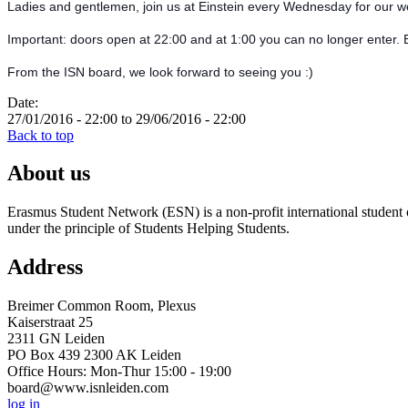
Ladies and gentlemen, join us at Einstein every Wednesday for our wee
Important: doors open at 22:00 and at 1:00 you can no longer enter. 
From the ISN board, we look forward to seeing you :)
Date:
27/01/2016 - 22:00
to
29/06/2016 - 22:00
Back to top
About us
Erasmus Student Network (ESN) is a non-profit international student or
under the principle of Students Helping Students.
Address
Breimer Common Room, Plexus
Kaiserstraat 25
2311 GN Leiden
PO Box 439 2300 AK Leiden
Office Hours: Mon-Thur 15:00 - 19:00
board@www.isnleiden.com
log in