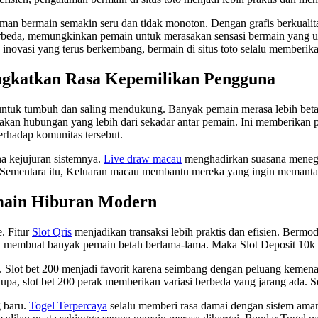
bermain semakin seru dan tidak monoton. Dengan grafis berkualitas t
erbeda, memungkinkan pemain untuk merasakan sensasi bermain yang uni
 inovasi yang terus berkembang, bermain di situs toto selalu memberik
ngkatkan Rasa Kepemilikan Pengguna
 untuk tumbuh dan saling mendukung. Banyak pemain merasa lebih bet
kan hubungan yang lebih dari sekadar antar pemain. Ini memberikan 
terhadap komunitas tersebut.
na kejujuran sistemnya.
Live draw macau
menghadirkan suasana menega
ementara itu, Keluaran macau membantu mereka yang ingin memantau t
main Hiburan Modern
. Fitur
Slot Qris
menjadikan transaksi lebih praktis dan efisien. Berm
ni membuat banyak pemain betah berlama-lama. Maka Slot Deposit 10k s
 Slot bet 200 menjadi favorit karena seimbang dengan peluang kemenan
a, slot bet 200 perak memberikan variasi berbeda yang jarang ada. Se
 baru.
Togel Terpercaya
selalu memberi rasa damai dengan sistem aman 