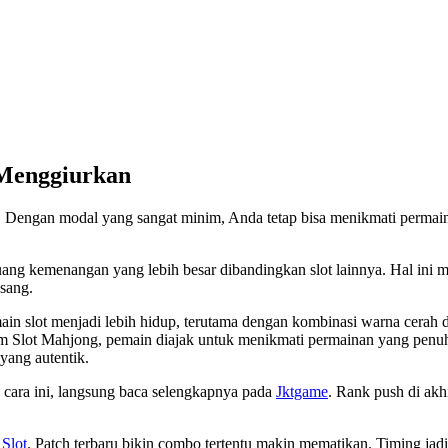
 Menggiurkan
k. Dengan modal yang sangat minim, Anda tetap bisa menikmati permain
ang kemenangan yang lebih besar dibandingkan slot lainnya. Hal ini
asang.
slot menjadi lebih hidup, terutama dengan kombinasi warna cerah dan 
m Slot Mahjong, pemain diajak untuk menikmati permainan yang penuh
yang autentik.
n cara ini, langsung baca selengkapnya pada
Jktgame
. Rank push di akh
 Slot
. Patch terbaru bikin combo tertentu makin mematikan. Timing jad