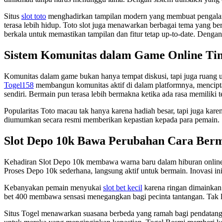
Situs
slot toto
menghadirkan tampilan modern yang membuat pengalaman 
terasa lebih hidup. Toto slot juga menawarkan berbagai tema yang b
berkala untuk memastikan tampilan dan fitur tetap up-to-date. Dengan
Sistem Komunitas dalam Game Online Ti
Komunitas dalam game bukan hanya tempat diskusi, tapi juga ruang
Togel158
membangun komunitas aktif di dalam platformnya, mencipta
sendiri. Bermain pun terasa lebih bermakna ketika ada rasa memiliki 
Popularitas Toto macau tak hanya karena hadiah besar, tapi juga kare
diumumkan secara resmi memberikan kepastian kepada para pemain. S
Slot Depo 10k Bawa Perubahan Cara Ber
Kehadiran Slot Depo 10k membawa warna baru dalam hiburan online
Proses Depo 10k sederhana, langsung aktif untuk bermain. Inovasi i
Kebanyakan pemain menyukai
slot bet kecil
karena ringan dimainkan.
bet 400 membawa sensasi menegangkan bagi pecinta tantangan. Tak lup
Situs Togel menawarkan suasana berbeda yang ramah bagi pendatang