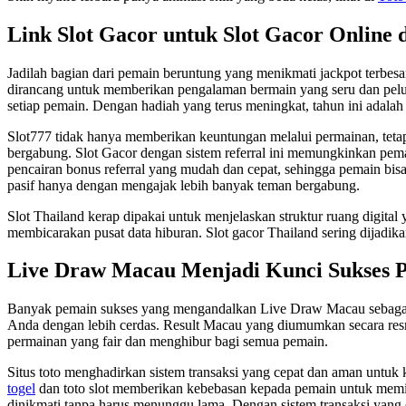
Link Slot Gacor untuk Slot Gacor Online 
Jadilah bagian dari pemain beruntung yang menikmati jackpot terbesa
dirancang untuk memberikan pengalaman bermain yang seru dan pelua
setiap pemain. Dengan hadiah yang terus meningkat, tahun ini adalah
Slot777 tidak hanya memberikan keuntungan melalui permainan, tetap
bergabung. Slot Gacor dengan sistem referral ini memungkinkan pema
pencairan bonus referral yang mudah dan cepat, sehingga pemain bi
pasif hanya dengan mengajak lebih banyak teman bergabung.
Slot Thailand kerap dipakai untuk menjelaskan struktur ruang digital
membicarakan pusat data hiburan. Slot gacor Thailand sering dijadikan
Live Draw Macau Menjadi Kunci Sukses 
Banyak pemain sukses yang mengandalkan Live Draw Macau sebag
Anda dengan lebih cerdas. Result Macau yang diumumkan secara res
permainan yang fair dan menghibur bagi semua pemain.
Situs toto menghadirkan sistem transaksi yang cepat dan aman untuk
togel
dan toto slot memberikan kebebasan kepada pemain untuk memi
dinikmati tanpa harus menunggu lama. Dengan sistem transaksi yang e