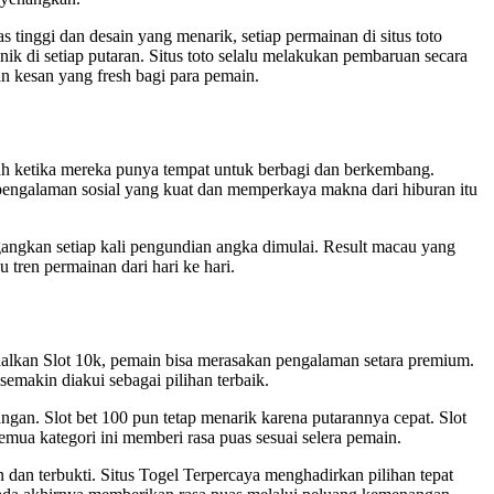
inggi dan desain yang menarik, setiap permainan di situs toto
k di setiap putaran. Situs toto selalu melakukan pembaruan secara
an kesan yang fresh bagi para pemain.
ah ketika mereka punya tempat untuk berbagi dan berkembang.
pengalaman sosial yang kuat dan memperkaya makna dari hiburan itu
ngkan setiap kali pengundian angka dimulai. Result macau yang
ren permainan dari hari ke hari.
odalkan Slot 10k, pemain bisa merasakan pengalaman setara premium.
emakin diakui sebagai pilihan terbaik.
gan. Slot bet 100 pun tetap menarik karena putarannya cepat. Slot
mua kategori ini memberi rasa puas sesuai selera pemain.
dan terbukti. Situs Togel Terpercaya menghadirkan pilihan tepat