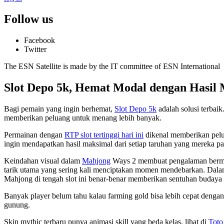
Follow us
Facebook
Twitter
The ESN Satellite is made by the IT committee of ESN International
Slot Depo 5k, Hemat Modal dengan Hasil
Bagi pemain yang ingin berhemat,
Slot Depo 5k
adalah solusi terbai
memberikan peluang untuk menang lebih banyak.
Permainan dengan
RTP slot tertinggi hari ini
dikenal memberikan pelu
ingin mendapatkan hasil maksimal dari setiap taruhan yang mereka p
Keindahan visual dalam
Mahjong
Ways 2 membuat pengalaman bermain 
tarik utama yang sering kali menciptakan momen mendebarkan. Dala
Mahjong di tengah slot ini benar-benar memberikan sentuhan budaya 
Banyak player belum tahu kalau farming gold bisa lebih cepat denga
gunung.
Skin mythic terbaru punya animasi skill yang beda kelas, lihat di
Toto