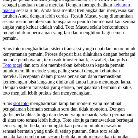
sebagai panduan utama mereka. Dengan memperhatikan
keluaran
macau
secara rutin, Anda bisa melihat tren angka dan menyesuaikan
taruhan Anda dengan lebih cerdas. Result Macau yang diumumkan
secara resmi memberikan transparansi penuh dan memastikan semua
angka yang keluar adalah valid. Toto Macau selalu berkomitmen
menghadirkan permainan yang fair dan menghibur bagi semua
pemain.
Situs toto menghadirkan sistem transaksi yang cepat dan aman untuk
kenyamanan pemain. Proses deposit bisa dilakukan dengan berbagai
metode pembayaran, termasuk transfer bank, e-wallet, dan pulsa.
Toto togel
dan toto slot memberikan kebebasan kepada pemain
untuk memilih metode yang paling sesuai dengan kebutuhan
mereka. Kecepatan dalam proses penarikan dana memastikan
kemenangan bisa langsung dinikmati tanpa harus menunggu lama.
Dengan sistem transaksi yang efisien, pengalaman bermain di situs
toto menjadi lebih praktis dan menyenangkan.
Situs
slot toto
menghadirkan tampilan modern yang membuat
pengalaman bermain semakin seru dan tidak monoton. Dengan
grafis berkualitas tinggi dan desain yang menarik, setiap permainan
di situs toto terasa lebih hidup. Toto slot juga menawarkan berbagai
tema yang berbeda, memungkinkan pemain untuk merasakan
sensasi bermain yang unik di setiap putaran. Situs toto selalu
melakukan pembaruan secara berkala untuk memastikan tampilan