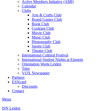
Active Members Initiative (AMI)
Calendar
Clubs
Arts & Crafts Club
Board Games Club
Book Club
Cooking Club
Movie Club
Music Club
Photography Club
Sports Club
Theatre Club
International Cultural Festival
International Student Nights at Einstein
Orientation Week Leiden
Trips
VOX Newspaper
Partners
ESNcard
Discounts
Contact
Menu
ISN Leiden