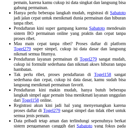
pemain, karena kamu cukup isi data singkat dan langsung bisa
gabung permainan.
Hanya perlu beberapa langkah mudah, registrasi di
Sabatoto
jadi jalan cepat untuk menikmati dunia permainan dan hiburan
tanpa ribet.
Pendaftaran kini super gampang karena
Sabatoto
mendesain
sistem BO permainan online yang praktis dan cepat tanpa
proses ribet.
Mau main cepat tanpa ribet? Proses daftar di platform
Togel279
super simpel, cukup isi data dasar dan langsung
nikmati semua fiturnya.
Pendaftaran layanan permainan di
Togel279
sangat mudah,
cukup isi formulir sederhana dan nikmati akses hiburan tanpa
hambatan.
Tak perlu ribet, proses pendaftaran di
Togel158
sangat
sederhana dan cepat, cukup isi data dasar, kamu sudah bisa
langsung menikmati permainan favorit.
Pendaftaran kini makin mudah, hanya butuh beberapa
langkah simpel agar pemain bisa menikmati layanan unggulan
dari
Togel158
online.
Registrasi akun kini jadi hal yang menyenangkan karena
proses daftar di
Togel279
sangat simpel dan tidak ribet untuk
semua jenis pemain.
Data pribadi tetap aman dan terlindungi sepenuhnya berkat
sistem pengamanan canggih dari
Sabatoto
yang fokus pada