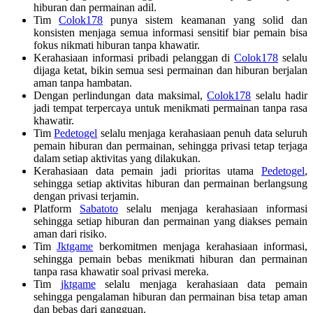
hiburan dan permainan adil.
Tim
Colok178
punya sistem keamanan yang solid dan
konsisten menjaga semua informasi sensitif biar pemain bisa
fokus nikmati hiburan tanpa khawatir.
Kerahasiaan informasi pribadi pelanggan di
Colok178
selalu
dijaga ketat, bikin semua sesi permainan dan hiburan berjalan
aman tanpa hambatan.
Dengan perlindungan data maksimal,
Colok178
selalu hadir
jadi tempat terpercaya untuk menikmati permainan tanpa rasa
khawatir.
Tim
Pedetogel
selalu menjaga kerahasiaan penuh data seluruh
pemain hiburan dan permainan, sehingga privasi tetap terjaga
dalam setiap aktivitas yang dilakukan.
Kerahasiaan data pemain jadi prioritas utama
Pedetogel
,
sehingga setiap aktivitas hiburan dan permainan berlangsung
dengan privasi terjamin.
Platform
Sabatoto
selalu menjaga kerahasiaan informasi
sehingga setiap hiburan dan permainan yang diakses pemain
aman dari risiko.
Tim
Jktgame
berkomitmen menjaga kerahasiaan informasi,
sehingga pemain bebas menikmati hiburan dan permainan
tanpa rasa khawatir soal privasi mereka.
Tim
jktgame
selalu menjaga kerahasiaan data pemain
sehingga pengalaman hiburan dan permainan bisa tetap aman
dan bebas dari gangguan.