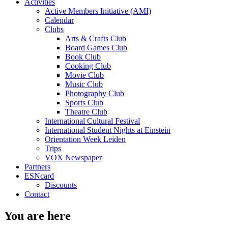
Activities
Active Members Initiative (AMI)
Calendar
Clubs
Arts & Crafts Club
Board Games Club
Book Club
Cooking Club
Movie Club
Music Club
Photography Club
Sports Club
Theatre Club
International Cultural Festival
International Student Nights at Einstein
Orientation Week Leiden
Trips
VOX Newspaper
Partners
ESNcard
Discounts
Contact
You are here