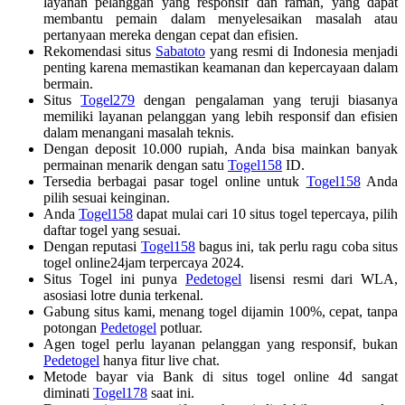
layanan pelanggan yang responsif dan ramah, yang dapat
membantu pemain dalam menyelesaikan masalah atau
pertanyaan mereka dengan cepat dan efisien.
Rekomendasi situs
Sabatoto
yang resmi di Indonesia menjadi
penting karena memastikan keamanan dan kepercayaan dalam
bermain.
Situs
Togel279
dengan pengalaman yang teruji biasanya
memiliki layanan pelanggan yang lebih responsif dan efisien
dalam menangani masalah teknis.
Dengan deposit 10.000 rupiah, Anda bisa mainkan banyak
permainan menarik dengan satu
Togel158
ID.
Tersedia berbagai pasar togel online untuk
Togel158
Anda
pilih sesuai keinginan.
Anda
Togel158
dapat mulai cari 10 situs togel tepercaya, pilih
daftar togel yang sesuai.
Dengan reputasi
Togel158
bagus ini, tak perlu ragu coba situs
togel online24jam terpercaya 2024.
Situs Togel ini punya
Pedetogel
lisensi resmi dari WLA,
asosiasi lotre dunia terkenal.
Gabung situs kami, menang togel dijamin 100%, cepat, tanpa
potongan
Pedetogel
potluar.
Agen togel perlu layanan pelanggan yang responsif, bukan
Pedetogel
hanya fitur live chat.
Metode bayar via Bank di situs togel online 4d sangat
diminati
Togel178
saat ini.