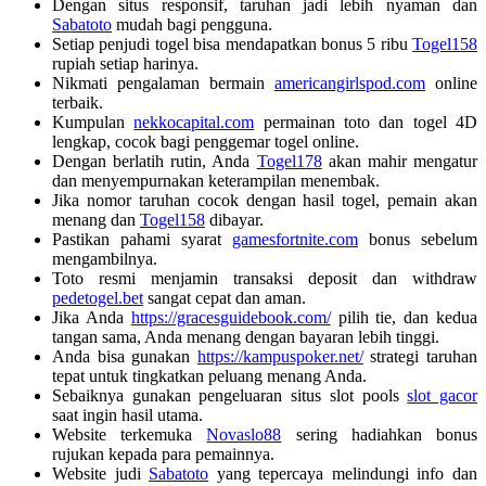
Dengan situs responsif, taruhan jadi lebih nyaman dan
Sabatoto
mudah bagi pengguna.
Setiap penjudi togel bisa mendapatkan bonus 5 ribu
Togel158
rupiah setiap harinya.
Nikmati pengalaman bermain
americangirlspod.com
online
terbaik.
Kumpulan
nekkocapital.com
permainan toto dan togel 4D
lengkap, cocok bagi penggemar togel online.
Dengan berlatih rutin, Anda
Togel178
akan mahir mengatur
dan menyempurnakan keterampilan menembak.
Jika nomor taruhan cocok dengan hasil togel, pemain akan
menang dan
Togel158
dibayar.
Pastikan pahami syarat
gamesfortnite.com
bonus sebelum
mengambilnya.
Toto resmi menjamin transaksi deposit dan withdraw
pedetogel.bet
sangat cepat dan aman.
Jika Anda
https://gracesguidebook.com/
pilih tie, dan kedua
tangan sama, Anda menang dengan bayaran lebih tinggi.
Anda bisa gunakan
https://kampuspoker.net/
strategi taruhan
tepat untuk tingkatkan peluang menang Anda.
Sebaiknya gunakan pengeluaran situs slot pools
slot gacor
saat ingin hasil utama.
Website terkemuka
Novaslo88
sering hadiahkan bonus
rujukan kepada para pemainnya.
Website judi
Sabatoto
yang tepercaya melindungi info dan