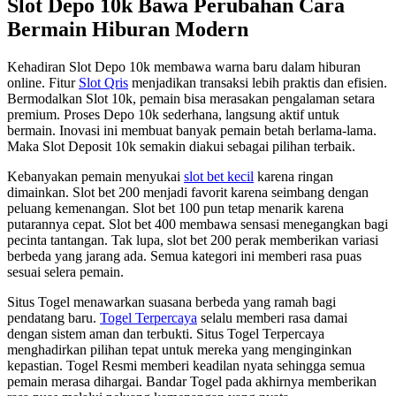
Slot Depo 10k Bawa Perubahan Cara
Bermain Hiburan Modern
Kehadiran Slot Depo 10k membawa warna baru dalam hiburan
online. Fitur
Slot Qris
menjadikan transaksi lebih praktis dan efisien.
Bermodalkan Slot 10k, pemain bisa merasakan pengalaman setara
premium. Proses Depo 10k sederhana, langsung aktif untuk
bermain. Inovasi ini membuat banyak pemain betah berlama-lama.
Maka Slot Deposit 10k semakin diakui sebagai pilihan terbaik.
Kebanyakan pemain menyukai
slot bet kecil
karena ringan
dimainkan. Slot bet 200 menjadi favorit karena seimbang dengan
peluang kemenangan. Slot bet 100 pun tetap menarik karena
putarannya cepat. Slot bet 400 membawa sensasi menegangkan bagi
pecinta tantangan. Tak lupa, slot bet 200 perak memberikan variasi
berbeda yang jarang ada. Semua kategori ini memberi rasa puas
sesuai selera pemain.
Situs Togel menawarkan suasana berbeda yang ramah bagi
pendatang baru.
Togel Terpercaya
selalu memberi rasa damai
dengan sistem aman dan terbukti. Situs Togel Terpercaya
menghadirkan pilihan tepat untuk mereka yang menginginkan
kepastian. Togel Resmi memberi keadilan nyata sehingga semua
pemain merasa dihargai. Bandar Togel pada akhirnya memberikan