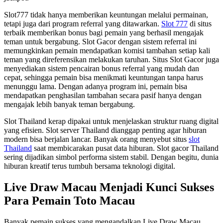
Slot777 tidak hanya memberikan keuntungan melalui permainan,
tetapi juga dari program referral yang ditawarkan.
Slot 777
di situs
terbaik memberikan bonus bagi pemain yang berhasil mengajak
teman untuk bergabung. Slot Gacor dengan sistem referral ini
memungkinkan pemain mendapatkan komisi tambahan setiap kali
teman yang direferensikan melakukan taruhan. Situs Slot Gacor juga
menyediakan sistem pencairan bonus referral yang mudah dan
cepat, sehingga pemain bisa menikmati keuntungan tanpa harus
menunggu lama. Dengan adanya program ini, pemain bisa
mendapatkan penghasilan tambahan secara pasif hanya dengan
mengajak lebih banyak teman bergabung.
Slot Thailand kerap dipakai untuk menjelaskan struktur ruang digital
yang efisien. Slot server Thailand dianggap penting agar hiburan
modern bisa berjalan lancar. Banyak orang menyebut situs
slot
Thailand
saat membicarakan pusat data hiburan. Slot gacor Thailand
sering dijadikan simbol performa sistem stabil. Dengan begitu, dunia
hiburan kreatif terus tumbuh bersama teknologi digital.
Live Draw Macau Menjadi Kunci Sukses
Para Pemain Toto Macau
Banyak pemain sukses yang mengandalkan Live Draw Macau