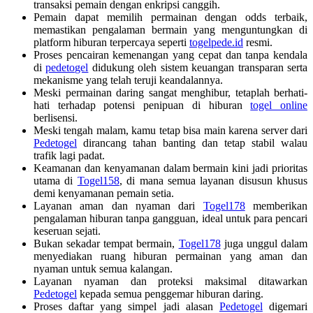
transaksi pemain dengan enkripsi canggih.
Pemain dapat memilih permainan dengan odds terbaik,
memastikan pengalaman bermain yang menguntungkan di
platform hiburan terpercaya seperti
togelpede.id
resmi.
Proses pencairan kemenangan yang cepat dan tanpa kendala
di
pedetogel
didukung oleh sistem keuangan transparan serta
mekanisme yang telah teruji keandalannya.
Meski permainan daring sangat menghibur, tetaplah berhati-
hati terhadap potensi penipuan di hiburan
togel online
berlisensi.
Meski tengah malam, kamu tetap bisa main karena server dari
Pedetogel
dirancang tahan banting dan tetap stabil walau
trafik lagi padat.
Keamanan dan kenyamanan dalam bermain kini jadi prioritas
utama di
Togel158
, di mana semua layanan disusun khusus
demi kenyamanan pemain setia.
Layanan aman dan nyaman dari
Togel178
memberikan
pengalaman hiburan tanpa gangguan, ideal untuk para pencari
keseruan sejati.
Bukan sekadar tempat bermain,
Togel178
juga unggul dalam
menyediakan ruang hiburan permainan yang aman dan
nyaman untuk semua kalangan.
Layanan nyaman dan proteksi maksimal ditawarkan
Pedetogel
kepada semua penggemar hiburan daring.
Proses daftar yang simpel jadi alasan
Pedetogel
digemari