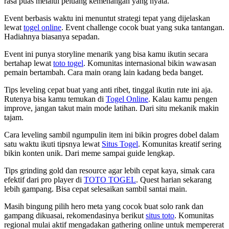
rasa puas melalui peluang kemenangan yang nyata.
Event berbasis waktu ini menuntut strategi tepat yang dijelaskan
lewat
togel online
. Event challenge cocok buat yang suka tantangan.
Hadiahnya biasanya sepadan.
Event ini punya storyline menarik yang bisa kamu ikutin secara
bertahap lewat
toto togel
. Komunitas internasional bikin wawasan
pemain bertambah. Cara main orang lain kadang beda banget.
Tips leveling cepat buat yang anti ribet, tinggal ikutin rute ini aja.
Rutenya bisa kamu temukan di
Togel Online
. Kalau kamu pengen
improve, jangan takut main mode latihan. Dari situ mekanik makin
tajam.
Cara leveling sambil ngumpulin item ini bikin progres dobel dalam
satu waktu ikuti tipsnya lewat
Situs Togel
. Komunitas kreatif sering
bikin konten unik. Dari meme sampai guide lengkap.
Tips grinding gold dan resource agar lebih cepat kaya, simak cara
efektif dari pro player di
TOTO TOGEL
. Quest harian sekarang
lebih gampang. Bisa cepat selesaikan sambil santai main.
Masih bingung pilih hero meta yang cocok buat solo rank dan
gampang dikuasai, rekomendasinya berikut
situs toto
. Komunitas
regional mulai aktif mengadakan gathering online untuk mempererat