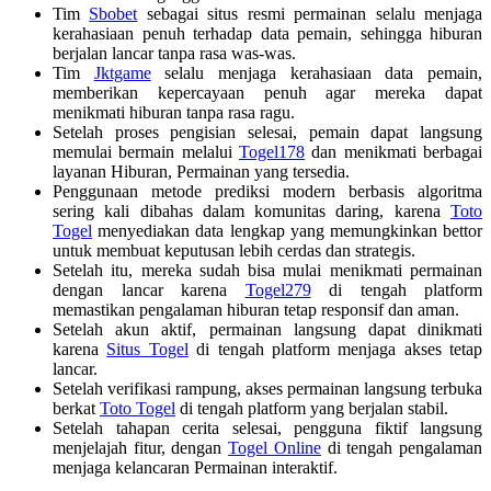
Tim
Sbobet
sebagai situs resmi permainan selalu menjaga
kerahasiaan penuh terhadap data pemain, sehingga hiburan
berjalan lancar tanpa rasa was-was.
Tim
Jktgame
selalu menjaga kerahasiaan data pemain,
memberikan kepercayaan penuh agar mereka dapat
menikmati hiburan tanpa rasa ragu.
Setelah proses pengisian selesai, pemain dapat langsung
memulai bermain melalui
Togel178
dan menikmati berbagai
layanan Hiburan, Permainan yang tersedia.
Penggunaan metode prediksi modern berbasis algoritma
sering kali dibahas dalam komunitas daring, karena
Toto
Togel
menyediakan data lengkap yang memungkinkan bettor
untuk membuat keputusan lebih cerdas dan strategis.
Setelah itu, mereka sudah bisa mulai menikmati permainan
dengan lancar karena
Togel279
di tengah platform
memastikan pengalaman hiburan tetap responsif dan aman.
Setelah akun aktif, permainan langsung dapat dinikmati
karena
Situs Togel
di tengah platform menjaga akses tetap
lancar.
Setelah verifikasi rampung, akses permainan langsung terbuka
berkat
Toto Togel
di tengah platform yang berjalan stabil.
Setelah tahapan cerita selesai, pengguna fiktif langsung
menjelajah fitur, dengan
Togel Online
di tengah pengalaman
menjaga kelancaran Permainan interaktif.