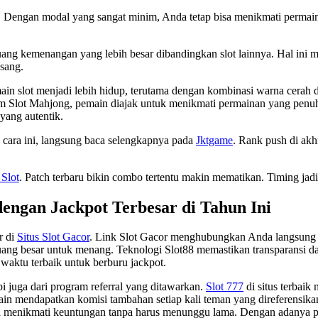
k. Dengan modal yang sangat minim, Anda tetap bisa menikmati permain
ang kemenangan yang lebih besar dibandingkan slot lainnya. Hal ini
asang.
slot menjadi lebih hidup, terutama dengan kombinasi warna cerah dan 
m Slot Mahjong, pemain diajak untuk menikmati permainan yang penuh
yang autentik.
n cara ini, langsung baca selengkapnya pada
Jktgame
. Rank push di akh
 Slot
. Patch terbaru bikin combo tertentu makin mematikan. Timing jad
dengan Jackpot Terbesar di Tahun Ini
r di
Situs Slot Gacor
. Link Slot Gacor menghubungkan Anda langsung k
ng besar untuk menang. Teknologi Slot88 memastikan transparansi da
 waktu terbaik untuk berburu jackpot.
i juga dari program referral yang ditawarkan.
Slot 777
di situs terbai
in mendapatkan komisi tambahan setiap kali teman yang direferensika
sa menikmati keuntungan tanpa harus menunggu lama. Dengan adanya p