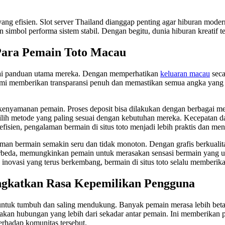
 yang efisien. Slot server Thailand dianggap penting agar hiburan mode
 simbol performa sistem stabil. Dengan begitu, dunia hiburan kreatif t
Para Pemain Toto Macau
ai panduan utama mereka. Dengan memperhatikan
keluaran macau
seca
mi memberikan transparansi penuh dan memastikan semua angka yang 
 kenyamanan pemain. Proses deposit bisa dilakukan dengan berbagai me
lih metode yang paling sesuai dengan kebutuhan mereka. Kecepatan d
fisien, pengalaman bermain di situs toto menjadi lebih praktis dan m
bermain semakin seru dan tidak monoton. Dengan grafis berkualitas t
erbeda, memungkinkan pemain untuk merasakan sensasi bermain yang uni
 inovasi yang terus berkembang, bermain di situs toto selalu memberik
ngkatkan Rasa Kepemilikan Pengguna
 untuk tumbuh dan saling mendukung. Banyak pemain merasa lebih bet
kan hubungan yang lebih dari sekadar antar pemain. Ini memberikan 
terhadap komunitas tersebut.