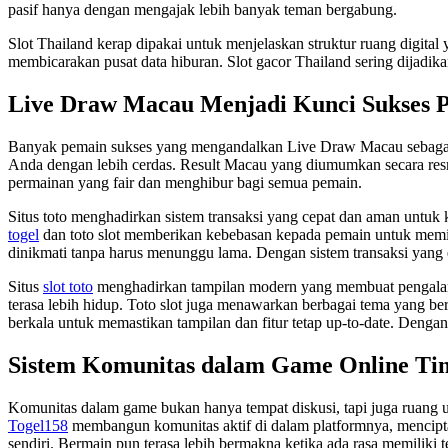
pasif hanya dengan mengajak lebih banyak teman bergabung.
Slot Thailand kerap dipakai untuk menjelaskan struktur ruang digital
membicarakan pusat data hiburan. Slot gacor Thailand sering dijadikan
Live Draw Macau Menjadi Kunci Sukses 
Banyak pemain sukses yang mengandalkan Live Draw Macau sebag
Anda dengan lebih cerdas. Result Macau yang diumumkan secara res
permainan yang fair dan menghibur bagi semua pemain.
Situs toto menghadirkan sistem transaksi yang cepat dan aman untuk
togel
dan toto slot memberikan kebebasan kepada pemain untuk memi
dinikmati tanpa harus menunggu lama. Dengan sistem transaksi yang e
Situs
slot toto
menghadirkan tampilan modern yang membuat pengalaman 
terasa lebih hidup. Toto slot juga menawarkan berbagai tema yang b
berkala untuk memastikan tampilan dan fitur tetap up-to-date. Dengan
Sistem Komunitas dalam Game Online Ti
Komunitas dalam game bukan hanya tempat diskusi, tapi juga ruang
Togel158
membangun komunitas aktif di dalam platformnya, mencipta
sendiri. Bermain pun terasa lebih bermakna ketika ada rasa memiliki 