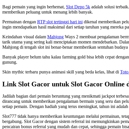
Bagi pemain yang ingin berhemat,
Slot Depo 5k
adalah solusi terbai
memberikan peluang untuk menang lebih banyak.
Permainan dengan
RTP slot tertinggi hari ini
dikenal memberikan pelu
ingin mendapatkan hasil maksimal dari setiap taruhan yang mereka p
Keindahan visual dalam
Mahjong
Ways 2 membuat pengalaman bermain 
tarik utama yang sering kali menciptakan momen mendebarkan. Dala
Mahjong di tengah slot ini benar-benar memberikan sentuhan budaya 
Banyak player belum tahu kalau farming gold bisa lebih cepat denga
gunung.
Skin mythic terbaru punya animasi skill yang beda kelas, lihat di
Toto
Link Slot Gacor untuk Slot Gacor Online 
Jadilah bagian dari pemain beruntung yang menikmati jackpot terbesa
dirancang untuk memberikan pengalaman bermain yang seru dan pelua
setiap pemain. Dengan hadiah yang terus meningkat, tahun ini adalah
Slot777 tidak hanya memberikan keuntungan melalui permainan, tetap
bergabung. Slot Gacor dengan sistem referral ini memungkinkan pema
pencairan bonus referral yang mudah dan cepat, sehingga pemain bi