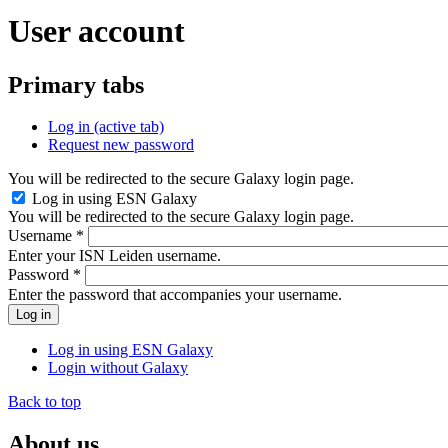
User account
Primary tabs
Log in
(active tab)
Request new password
You will be redirected to the secure Galaxy login page.
Log in using ESN Galaxy
You will be redirected to the secure Galaxy login page.
Username
*
Enter your ISN Leiden username.
Password
*
Enter the password that accompanies your username.
Log in using ESN Galaxy
Login without Galaxy
Back to top
About us