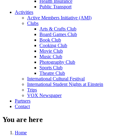
Health Insurance
Public Transport
Activities
Active Members Initiative (AMI)
Clubs
Arts & Crafts Club
Board Games Club
Book Club
Cooking Club
Movie Club
Music Club
Photography Club
Sports Club
Theatre Club
International Cultural Festival
International Student Nights at Einstein
Trips
VOX Newspaper
Partners
Contact
You are here
Home