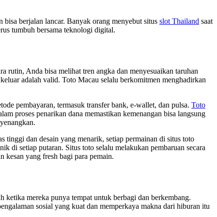
rn bisa berjalan lancar. Banyak orang menyebut situs
slot Thailand
saat
erus tumbuh bersama teknologi digital.
ra rutin, Anda bisa melihat tren angka dan menyesuaikan taruhan
keluar adalah valid. Toto Macau selalu berkomitmen menghadirkan
tode pembayaran, termasuk transfer bank, e-wallet, dan pulsa.
Toto
alam proses penarikan dana memastikan kemenangan bisa langsung
enyenangkan.
inggi dan desain yang menarik, setiap permainan di situs toto
k di setiap putaran. Situs toto selalu melakukan pembaruan secara
an kesan yang fresh bagi para pemain.
ah ketika mereka punya tempat untuk berbagi dan berkembang.
pengalaman sosial yang kuat dan memperkaya makna dari hiburan itu