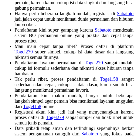
pemain, karena kamu cukup isi data singkat dan langsung bisa
gabung permainan.
Hanya perlu beberapa langkah mudah, registrasi di
Sabatoto
jadi jalan cepat untuk menikmati dunia permainan dan hiburan
tanpa ribet.
Pendaftaran kini super gampang karena
Sabatoto
mendesain
sistem BO permainan online yang praktis dan cepat tanpa
proses ribet.
Mau main cepat tanpa ribet? Proses daftar di platform
Togel279
super simpel, cukup isi data dasar dan langsung
nikmati semua fiturnya.
Pendaftaran layanan permainan di
Togel279
sangat mudah,
cukup isi formulir sederhana dan nikmati akses hiburan tanpa
hambatan.
Tak perlu ribet, proses pendaftaran di
Togel158
sangat
sederhana dan cepat, cukup isi data dasar, kamu sudah bisa
langsung menikmati permainan favorit.
Pendaftaran kini makin mudah, hanya butuh beberapa
langkah simpel agar pemain bisa menikmati layanan unggulan
dari
Togel158
online.
Registrasi akun kini jadi hal yang menyenangkan karena
proses daftar di
Togel279
sangat simpel dan tidak ribet untuk
semua jenis pemain.
Data pribadi tetap aman dan terlindungi sepenuhnya berkat
sistem pengamanan canggih dari
Sabatoto
yang fokus pada