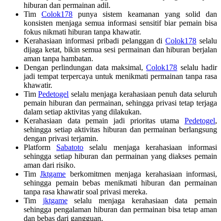
hiburan dan permainan adil.
Tim
Colok178
punya sistem keamanan yang solid dan
konsisten menjaga semua informasi sensitif biar pemain bisa
fokus nikmati hiburan tanpa khawatir.
Kerahasiaan informasi pribadi pelanggan di
Colok178
selalu
dijaga ketat, bikin semua sesi permainan dan hiburan berjalan
aman tanpa hambatan.
Dengan perlindungan data maksimal,
Colok178
selalu hadir
jadi tempat terpercaya untuk menikmati permainan tanpa rasa
khawatir.
Tim
Pedetogel
selalu menjaga kerahasiaan penuh data seluruh
pemain hiburan dan permainan, sehingga privasi tetap terjaga
dalam setiap aktivitas yang dilakukan.
Kerahasiaan data pemain jadi prioritas utama
Pedetogel
,
sehingga setiap aktivitas hiburan dan permainan berlangsung
dengan privasi terjamin.
Platform
Sabatoto
selalu menjaga kerahasiaan informasi
sehingga setiap hiburan dan permainan yang diakses pemain
aman dari risiko.
Tim
Jktgame
berkomitmen menjaga kerahasiaan informasi,
sehingga pemain bebas menikmati hiburan dan permainan
tanpa rasa khawatir soal privasi mereka.
Tim
jktgame
selalu menjaga kerahasiaan data pemain
sehingga pengalaman hiburan dan permainan bisa tetap aman
dan bebas dari gangguan.