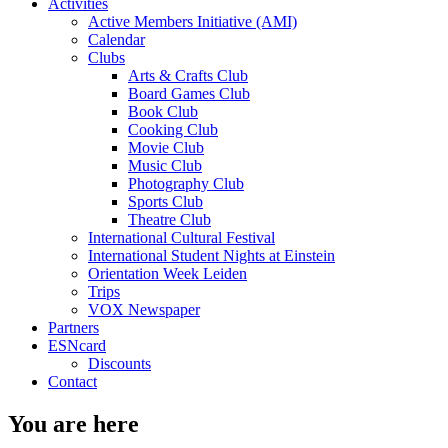
Activities
Active Members Initiative (AMI)
Calendar
Clubs
Arts & Crafts Club
Board Games Club
Book Club
Cooking Club
Movie Club
Music Club
Photography Club
Sports Club
Theatre Club
International Cultural Festival
International Student Nights at Einstein
Orientation Week Leiden
Trips
VOX Newspaper
Partners
ESNcard
Discounts
Contact
You are here