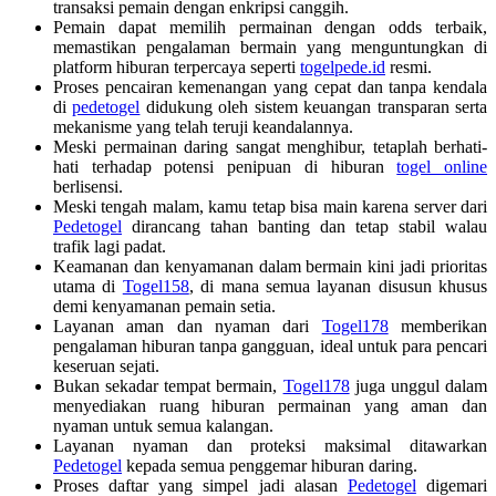
transaksi pemain dengan enkripsi canggih.
Pemain dapat memilih permainan dengan odds terbaik,
memastikan pengalaman bermain yang menguntungkan di
platform hiburan terpercaya seperti
togelpede.id
resmi.
Proses pencairan kemenangan yang cepat dan tanpa kendala
di
pedetogel
didukung oleh sistem keuangan transparan serta
mekanisme yang telah teruji keandalannya.
Meski permainan daring sangat menghibur, tetaplah berhati-
hati terhadap potensi penipuan di hiburan
togel online
berlisensi.
Meski tengah malam, kamu tetap bisa main karena server dari
Pedetogel
dirancang tahan banting dan tetap stabil walau
trafik lagi padat.
Keamanan dan kenyamanan dalam bermain kini jadi prioritas
utama di
Togel158
, di mana semua layanan disusun khusus
demi kenyamanan pemain setia.
Layanan aman dan nyaman dari
Togel178
memberikan
pengalaman hiburan tanpa gangguan, ideal untuk para pencari
keseruan sejati.
Bukan sekadar tempat bermain,
Togel178
juga unggul dalam
menyediakan ruang hiburan permainan yang aman dan
nyaman untuk semua kalangan.
Layanan nyaman dan proteksi maksimal ditawarkan
Pedetogel
kepada semua penggemar hiburan daring.
Proses daftar yang simpel jadi alasan
Pedetogel
digemari