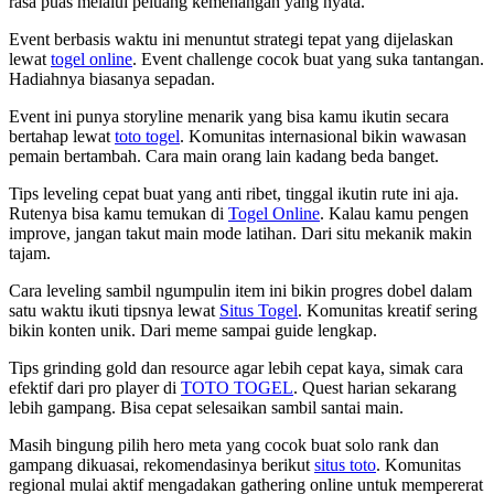
rasa puas melalui peluang kemenangan yang nyata.
Event berbasis waktu ini menuntut strategi tepat yang dijelaskan
lewat
togel online
. Event challenge cocok buat yang suka tantangan.
Hadiahnya biasanya sepadan.
Event ini punya storyline menarik yang bisa kamu ikutin secara
bertahap lewat
toto togel
. Komunitas internasional bikin wawasan
pemain bertambah. Cara main orang lain kadang beda banget.
Tips leveling cepat buat yang anti ribet, tinggal ikutin rute ini aja.
Rutenya bisa kamu temukan di
Togel Online
. Kalau kamu pengen
improve, jangan takut main mode latihan. Dari situ mekanik makin
tajam.
Cara leveling sambil ngumpulin item ini bikin progres dobel dalam
satu waktu ikuti tipsnya lewat
Situs Togel
. Komunitas kreatif sering
bikin konten unik. Dari meme sampai guide lengkap.
Tips grinding gold dan resource agar lebih cepat kaya, simak cara
efektif dari pro player di
TOTO TOGEL
. Quest harian sekarang
lebih gampang. Bisa cepat selesaikan sambil santai main.
Masih bingung pilih hero meta yang cocok buat solo rank dan
gampang dikuasai, rekomendasinya berikut
situs toto
. Komunitas
regional mulai aktif mengadakan gathering online untuk mempererat