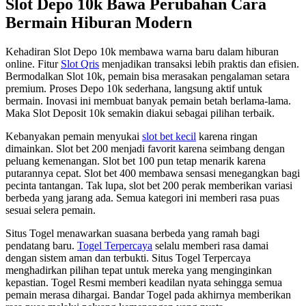
Slot Depo 10k Bawa Perubahan Cara
Bermain Hiburan Modern
Kehadiran Slot Depo 10k membawa warna baru dalam hiburan
online. Fitur
Slot Qris
menjadikan transaksi lebih praktis dan efisien.
Bermodalkan Slot 10k, pemain bisa merasakan pengalaman setara
premium. Proses Depo 10k sederhana, langsung aktif untuk
bermain. Inovasi ini membuat banyak pemain betah berlama-lama.
Maka Slot Deposit 10k semakin diakui sebagai pilihan terbaik.
Kebanyakan pemain menyukai
slot bet kecil
karena ringan
dimainkan. Slot bet 200 menjadi favorit karena seimbang dengan
peluang kemenangan. Slot bet 100 pun tetap menarik karena
putarannya cepat. Slot bet 400 membawa sensasi menegangkan bagi
pecinta tantangan. Tak lupa, slot bet 200 perak memberikan variasi
berbeda yang jarang ada. Semua kategori ini memberi rasa puas
sesuai selera pemain.
Situs Togel menawarkan suasana berbeda yang ramah bagi
pendatang baru.
Togel Terpercaya
selalu memberi rasa damai
dengan sistem aman dan terbukti. Situs Togel Terpercaya
menghadirkan pilihan tepat untuk mereka yang menginginkan
kepastian. Togel Resmi memberi keadilan nyata sehingga semua
pemain merasa dihargai. Bandar Togel pada akhirnya memberikan