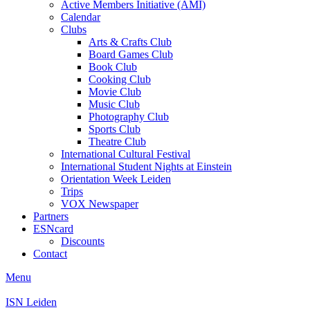
Active Members Initiative (AMI)
Calendar
Clubs
Arts & Crafts Club
Board Games Club
Book Club
Cooking Club
Movie Club
Music Club
Photography Club
Sports Club
Theatre Club
International Cultural Festival
International Student Nights at Einstein
Orientation Week Leiden
Trips
VOX Newspaper
Partners
ESNcard
Discounts
Contact
Menu
ISN Leiden