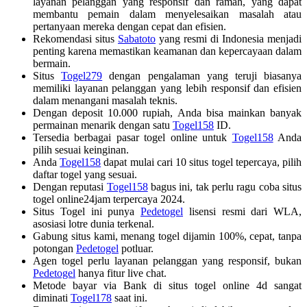
layanan pelanggan yang responsif dan ramah, yang dapat
membantu pemain dalam menyelesaikan masalah atau
pertanyaan mereka dengan cepat dan efisien.
Rekomendasi situs
Sabatoto
yang resmi di Indonesia menjadi
penting karena memastikan keamanan dan kepercayaan dalam
bermain.
Situs
Togel279
dengan pengalaman yang teruji biasanya
memiliki layanan pelanggan yang lebih responsif dan efisien
dalam menangani masalah teknis.
Dengan deposit 10.000 rupiah, Anda bisa mainkan banyak
permainan menarik dengan satu
Togel158
ID.
Tersedia berbagai pasar togel online untuk
Togel158
Anda
pilih sesuai keinginan.
Anda
Togel158
dapat mulai cari 10 situs togel tepercaya, pilih
daftar togel yang sesuai.
Dengan reputasi
Togel158
bagus ini, tak perlu ragu coba situs
togel online24jam terpercaya 2024.
Situs Togel ini punya
Pedetogel
lisensi resmi dari WLA,
asosiasi lotre dunia terkenal.
Gabung situs kami, menang togel dijamin 100%, cepat, tanpa
potongan
Pedetogel
potluar.
Agen togel perlu layanan pelanggan yang responsif, bukan
Pedetogel
hanya fitur live chat.
Metode bayar via Bank di situs togel online 4d sangat
diminati
Togel178
saat ini.