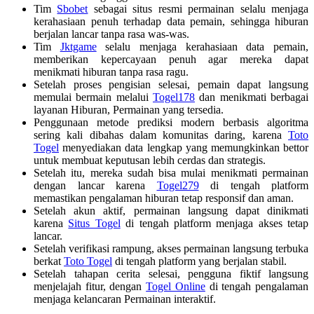
Tim
Sbobet
sebagai situs resmi permainan selalu menjaga
kerahasiaan penuh terhadap data pemain, sehingga hiburan
berjalan lancar tanpa rasa was-was.
Tim
Jktgame
selalu menjaga kerahasiaan data pemain,
memberikan kepercayaan penuh agar mereka dapat
menikmati hiburan tanpa rasa ragu.
Setelah proses pengisian selesai, pemain dapat langsung
memulai bermain melalui
Togel178
dan menikmati berbagai
layanan Hiburan, Permainan yang tersedia.
Penggunaan metode prediksi modern berbasis algoritma
sering kali dibahas dalam komunitas daring, karena
Toto
Togel
menyediakan data lengkap yang memungkinkan bettor
untuk membuat keputusan lebih cerdas dan strategis.
Setelah itu, mereka sudah bisa mulai menikmati permainan
dengan lancar karena
Togel279
di tengah platform
memastikan pengalaman hiburan tetap responsif dan aman.
Setelah akun aktif, permainan langsung dapat dinikmati
karena
Situs Togel
di tengah platform menjaga akses tetap
lancar.
Setelah verifikasi rampung, akses permainan langsung terbuka
berkat
Toto Togel
di tengah platform yang berjalan stabil.
Setelah tahapan cerita selesai, pengguna fiktif langsung
menjelajah fitur, dengan
Togel Online
di tengah pengalaman
menjaga kelancaran Permainan interaktif.