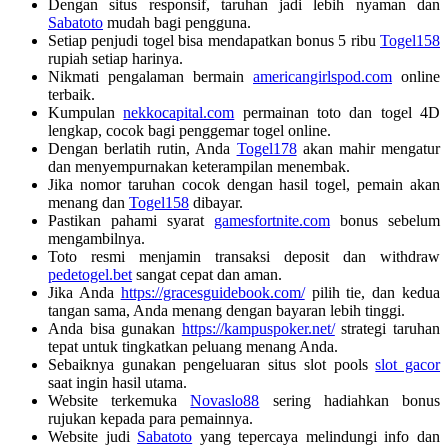
Dengan situs responsif, taruhan jadi lebih nyaman dan
Sabatoto
mudah bagi pengguna.
Setiap penjudi togel bisa mendapatkan bonus 5 ribu
Togel158
rupiah setiap harinya.
Nikmati pengalaman bermain
americangirlspod.com
online
terbaik.
Kumpulan
nekkocapital.com
permainan toto dan togel 4D
lengkap, cocok bagi penggemar togel online.
Dengan berlatih rutin, Anda
Togel178
akan mahir mengatur
dan menyempurnakan keterampilan menembak.
Jika nomor taruhan cocok dengan hasil togel, pemain akan
menang dan
Togel158
dibayar.
Pastikan pahami syarat
gamesfortnite.com
bonus sebelum
mengambilnya.
Toto resmi menjamin transaksi deposit dan withdraw
pedetogel.bet
sangat cepat dan aman.
Jika Anda
https://gracesguidebook.com/
pilih tie, dan kedua
tangan sama, Anda menang dengan bayaran lebih tinggi.
Anda bisa gunakan
https://kampuspoker.net/
strategi taruhan
tepat untuk tingkatkan peluang menang Anda.
Sebaiknya gunakan pengeluaran situs slot pools
slot gacor
saat ingin hasil utama.
Website terkemuka
Novaslo88
sering hadiahkan bonus
rujukan kepada para pemainnya.
Website judi
Sabatoto
yang tepercaya melindungi info dan