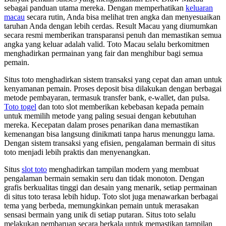
sebagai panduan utama mereka. Dengan memperhatikan
keluaran
macau
secara rutin, Anda bisa melihat tren angka dan menyesuaikan
taruhan Anda dengan lebih cerdas. Result Macau yang diumumkan
secara resmi memberikan transparansi penuh dan memastikan semua
angka yang keluar adalah valid. Toto Macau selalu berkomitmen
menghadirkan permainan yang fair dan menghibur bagi semua
pemain.
Situs toto menghadirkan sistem transaksi yang cepat dan aman untuk
kenyamanan pemain. Proses deposit bisa dilakukan dengan berbagai
metode pembayaran, termasuk transfer bank, e-wallet, dan pulsa.
Toto togel
dan toto slot memberikan kebebasan kepada pemain
untuk memilih metode yang paling sesuai dengan kebutuhan
mereka. Kecepatan dalam proses penarikan dana memastikan
kemenangan bisa langsung dinikmati tanpa harus menunggu lama.
Dengan sistem transaksi yang efisien, pengalaman bermain di situs
toto menjadi lebih praktis dan menyenangkan.
Situs
slot toto
menghadirkan tampilan modern yang membuat
pengalaman bermain semakin seru dan tidak monoton. Dengan
grafis berkualitas tinggi dan desain yang menarik, setiap permainan
di situs toto terasa lebih hidup. Toto slot juga menawarkan berbagai
tema yang berbeda, memungkinkan pemain untuk merasakan
sensasi bermain yang unik di setiap putaran. Situs toto selalu
melakukan pembaruan secara berkala untuk memastikan tampilan