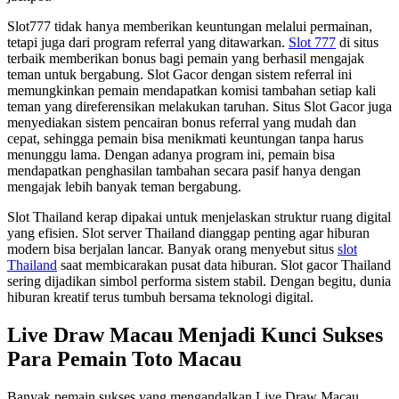
Slot777 tidak hanya memberikan keuntungan melalui permainan,
tetapi juga dari program referral yang ditawarkan.
Slot 777
di situs
terbaik memberikan bonus bagi pemain yang berhasil mengajak
teman untuk bergabung. Slot Gacor dengan sistem referral ini
memungkinkan pemain mendapatkan komisi tambahan setiap kali
teman yang direferensikan melakukan taruhan. Situs Slot Gacor juga
menyediakan sistem pencairan bonus referral yang mudah dan
cepat, sehingga pemain bisa menikmati keuntungan tanpa harus
menunggu lama. Dengan adanya program ini, pemain bisa
mendapatkan penghasilan tambahan secara pasif hanya dengan
mengajak lebih banyak teman bergabung.
Slot Thailand kerap dipakai untuk menjelaskan struktur ruang digital
yang efisien. Slot server Thailand dianggap penting agar hiburan
modern bisa berjalan lancar. Banyak orang menyebut situs
slot
Thailand
saat membicarakan pusat data hiburan. Slot gacor Thailand
sering dijadikan simbol performa sistem stabil. Dengan begitu, dunia
hiburan kreatif terus tumbuh bersama teknologi digital.
Live Draw Macau Menjadi Kunci Sukses
Para Pemain Toto Macau
Banyak pemain sukses yang mengandalkan Live Draw Macau