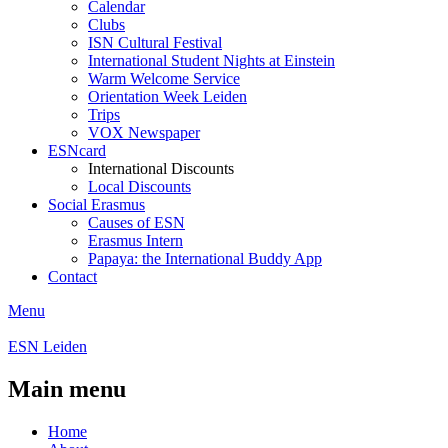
Calendar
Clubs
ISN Cultural Festival
International Student Nights at Einstein
Warm Welcome Service
Orientation Week Leiden
Trips
VOX Newspaper
ESNcard
International Discounts
Local Discounts
Social Erasmus
Causes of ESN
Erasmus Intern
Papaya: the International Buddy App
Contact
Menu
ESN Leiden
Main menu
Home