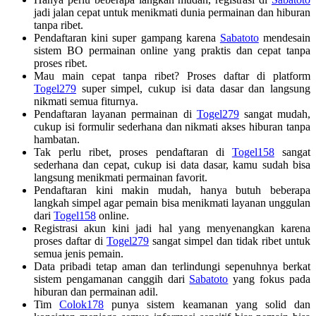
jadi jalan cepat untuk menikmati dunia permainan dan hiburan
tanpa ribet.
Pendaftaran kini super gampang karena
Sabatoto
mendesain
sistem BO permainan online yang praktis dan cepat tanpa
proses ribet.
Mau main cepat tanpa ribet? Proses daftar di platform
Togel279
super simpel, cukup isi data dasar dan langsung
nikmati semua fiturnya.
Pendaftaran layanan permainan di
Togel279
sangat mudah,
cukup isi formulir sederhana dan nikmati akses hiburan tanpa
hambatan.
Tak perlu ribet, proses pendaftaran di
Togel158
sangat
sederhana dan cepat, cukup isi data dasar, kamu sudah bisa
langsung menikmati permainan favorit.
Pendaftaran kini makin mudah, hanya butuh beberapa
langkah simpel agar pemain bisa menikmati layanan unggulan
dari
Togel158
online.
Registrasi akun kini jadi hal yang menyenangkan karena
proses daftar di
Togel279
sangat simpel dan tidak ribet untuk
semua jenis pemain.
Data pribadi tetap aman dan terlindungi sepenuhnya berkat
sistem pengamanan canggih dari
Sabatoto
yang fokus pada
hiburan dan permainan adil.
Tim
Colok178
punya sistem keamanan yang solid dan