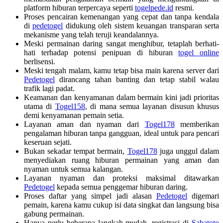
platform hiburan terpercaya seperti
togelpede.id
resmi.
Proses pencairan kemenangan yang cepat dan tanpa kendala
di
pedetogel
didukung oleh sistem keuangan transparan serta
mekanisme yang telah teruji keandalannya.
Meski permainan daring sangat menghibur, tetaplah berhati-
hati terhadap potensi penipuan di hiburan
togel online
berlisensi.
Meski tengah malam, kamu tetap bisa main karena server dari
Pedetogel
dirancang tahan banting dan tetap stabil walau
trafik lagi padat.
Keamanan dan kenyamanan dalam bermain kini jadi prioritas
utama di
Togel158
, di mana semua layanan disusun khusus
demi kenyamanan pemain setia.
Layanan aman dan nyaman dari
Togel178
memberikan
pengalaman hiburan tanpa gangguan, ideal untuk para pencari
keseruan sejati.
Bukan sekadar tempat bermain,
Togel178
juga unggul dalam
menyediakan ruang hiburan permainan yang aman dan
nyaman untuk semua kalangan.
Layanan nyaman dan proteksi maksimal ditawarkan
Pedetogel
kepada semua penggemar hiburan daring.
Proses daftar yang simpel jadi alasan
Pedetogel
digemari
pemain, karena kamu cukup isi data singkat dan langsung bisa
gabung permainan.
Hanya perlu beberapa langkah mudah, registrasi di
Sabatoto