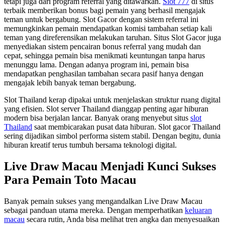
tetapi juga dari program referral yang ditawarkan.
Slot 777
di situs
terbaik memberikan bonus bagi pemain yang berhasil mengajak
teman untuk bergabung. Slot Gacor dengan sistem referral ini
memungkinkan pemain mendapatkan komisi tambahan setiap kali
teman yang direferensikan melakukan taruhan. Situs Slot Gacor juga
menyediakan sistem pencairan bonus referral yang mudah dan
cepat, sehingga pemain bisa menikmati keuntungan tanpa harus
menunggu lama. Dengan adanya program ini, pemain bisa
mendapatkan penghasilan tambahan secara pasif hanya dengan
mengajak lebih banyak teman bergabung.
Slot Thailand kerap dipakai untuk menjelaskan struktur ruang digital
yang efisien. Slot server Thailand dianggap penting agar hiburan
modern bisa berjalan lancar. Banyak orang menyebut situs
slot
Thailand
saat membicarakan pusat data hiburan. Slot gacor Thailand
sering dijadikan simbol performa sistem stabil. Dengan begitu, dunia
hiburan kreatif terus tumbuh bersama teknologi digital.
Live Draw Macau Menjadi Kunci Sukses
Para Pemain Toto Macau
Banyak pemain sukses yang mengandalkan Live Draw Macau
sebagai panduan utama mereka. Dengan memperhatikan
keluaran
macau
secara rutin, Anda bisa melihat tren angka dan menyesuaikan