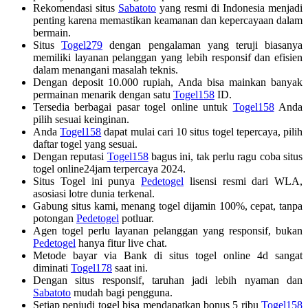
Rekomendasi situs
Sabatoto
yang resmi di Indonesia menjadi
penting karena memastikan keamanan dan kepercayaan dalam
bermain.
Situs
Togel279
dengan pengalaman yang teruji biasanya
memiliki layanan pelanggan yang lebih responsif dan efisien
dalam menangani masalah teknis.
Dengan deposit 10.000 rupiah, Anda bisa mainkan banyak
permainan menarik dengan satu
Togel158
ID.
Tersedia berbagai pasar togel online untuk
Togel158
Anda
pilih sesuai keinginan.
Anda
Togel158
dapat mulai cari 10 situs togel tepercaya, pilih
daftar togel yang sesuai.
Dengan reputasi
Togel158
bagus ini, tak perlu ragu coba situs
togel online24jam terpercaya 2024.
Situs Togel ini punya
Pedetogel
lisensi resmi dari WLA,
asosiasi lotre dunia terkenal.
Gabung situs kami, menang togel dijamin 100%, cepat, tanpa
potongan
Pedetogel
potluar.
Agen togel perlu layanan pelanggan yang responsif, bukan
Pedetogel
hanya fitur live chat.
Metode bayar via Bank di situs togel online 4d sangat
diminati
Togel178
saat ini.
Dengan situs responsif, taruhan jadi lebih nyaman dan
Sabatoto
mudah bagi pengguna.
Setiap penjudi togel bisa mendapatkan bonus 5 ribu
Togel158