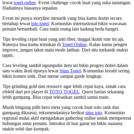
lewat
togel online
. Event challenge cocok buat yang suka tantangan.
Hadiahnya biasanya sepadan.
Event ini punya storyline menarik yang bisa kamu ikutin secara
bertahap lewat
toto togel
. Komunitas internasional bikin wawasan
pemain bertambah. Cara main orang lain kadang beda banget.
Tips leveling cepat buat yang anti ribet, tinggal ikutin rute ini aja.
Rutenya bisa kamu temukan di
Togel Online
. Kalau kamu pengen
improve, jangan takut main mode latihan. Dari situ mekanik makin
tajam.
Cara leveling sambil ngumpulin item ini bikin progres dobel dalam
satu waktu ikuti tipsnya lewat
Situs Togel
. Komunitas kreatif sering
bikin konten unik. Dari meme sampai guide lengkap.
Tips grinding gold dan resource agar lebih cepat kaya, simak cara
efektif dari pro player di
TOTO TOGEL
. Quest harian sekarang
lebih gampang. Bisa cepat selesaikan sambil santai main.
Masih bingung pilih hero meta yang cocok buat solo rank dan
gampang dikuasai, rekomendasinya berikut
situs toto
. Komunitas
regional mulai aktif mengadakan gathering online untuk mempererat
hubungan antar pemain. Interaksi di luar game ini bikin suasana
makin solid dan kompak.