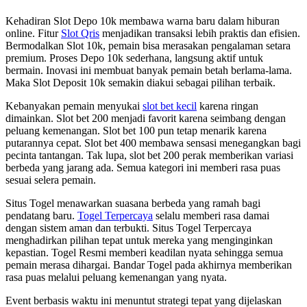
Kehadiran Slot Depo 10k membawa warna baru dalam hiburan
online. Fitur
Slot Qris
menjadikan transaksi lebih praktis dan efisien.
Bermodalkan Slot 10k, pemain bisa merasakan pengalaman setara
premium. Proses Depo 10k sederhana, langsung aktif untuk
bermain. Inovasi ini membuat banyak pemain betah berlama-lama.
Maka Slot Deposit 10k semakin diakui sebagai pilihan terbaik.
Kebanyakan pemain menyukai
slot bet kecil
karena ringan
dimainkan. Slot bet 200 menjadi favorit karena seimbang dengan
peluang kemenangan. Slot bet 100 pun tetap menarik karena
putarannya cepat. Slot bet 400 membawa sensasi menegangkan bagi
pecinta tantangan. Tak lupa, slot bet 200 perak memberikan variasi
berbeda yang jarang ada. Semua kategori ini memberi rasa puas
sesuai selera pemain.
Situs Togel menawarkan suasana berbeda yang ramah bagi
pendatang baru.
Togel Terpercaya
selalu memberi rasa damai
dengan sistem aman dan terbukti. Situs Togel Terpercaya
menghadirkan pilihan tepat untuk mereka yang menginginkan
kepastian. Togel Resmi memberi keadilan nyata sehingga semua
pemain merasa dihargai. Bandar Togel pada akhirnya memberikan
rasa puas melalui peluang kemenangan yang nyata.
Event berbasis waktu ini menuntut strategi tepat yang dijelaskan