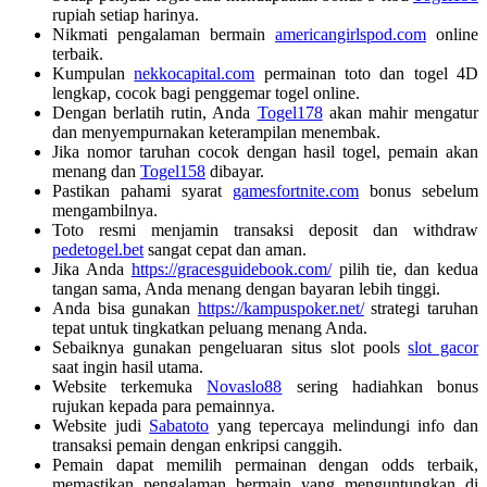
rupiah setiap harinya.
Nikmati pengalaman bermain
americangirlspod.com
online
terbaik.
Kumpulan
nekkocapital.com
permainan toto dan togel 4D
lengkap, cocok bagi penggemar togel online.
Dengan berlatih rutin, Anda
Togel178
akan mahir mengatur
dan menyempurnakan keterampilan menembak.
Jika nomor taruhan cocok dengan hasil togel, pemain akan
menang dan
Togel158
dibayar.
Pastikan pahami syarat
gamesfortnite.com
bonus sebelum
mengambilnya.
Toto resmi menjamin transaksi deposit dan withdraw
pedetogel.bet
sangat cepat dan aman.
Jika Anda
https://gracesguidebook.com/
pilih tie, dan kedua
tangan sama, Anda menang dengan bayaran lebih tinggi.
Anda bisa gunakan
https://kampuspoker.net/
strategi taruhan
tepat untuk tingkatkan peluang menang Anda.
Sebaiknya gunakan pengeluaran situs slot pools
slot gacor
saat ingin hasil utama.
Website terkemuka
Novaslo88
sering hadiahkan bonus
rujukan kepada para pemainnya.
Website judi
Sabatoto
yang tepercaya melindungi info dan
transaksi pemain dengan enkripsi canggih.
Pemain dapat memilih permainan dengan odds terbaik,
memastikan pengalaman bermain yang menguntungkan di