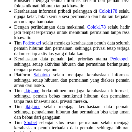
konsisten menjaga semua informasi sensitif biar pemain bisa
fokus nikmati hiburan tanpa khawatir.
Kerahasiaan informasi pribadi pelanggan di
Colok178
selalu
dijaga ketat, bikin semua sesi permainan dan hiburan berjalan
aman tanpa hambatan.
Dengan perlindungan data maksimal,
Colok178
selalu hadir
jadi tempat terpercaya untuk menikmati permainan tanpa rasa
khawatir.
Tim
Pedetogel
selalu menjaga kerahasiaan penuh data seluruh
pemain hiburan dan permainan, sehingga privasi tetap terjaga
dalam setiap aktivitas yang dilakukan.
Kerahasiaan data pemain jadi prioritas utama
Pedetogel
,
sehingga setiap aktivitas hiburan dan permainan berlangsung
dengan privasi terjamin.
Platform
Sabatoto
selalu menjaga kerahasiaan informasi
sehingga setiap hiburan dan permainan yang diakses pemain
aman dari risiko.
Tim
Jktgame
berkomitmen menjaga kerahasiaan informasi,
sehingga pemain bebas menikmati hiburan dan permainan
tanpa rasa khawatir soal privasi mereka.
Tim
jktgame
selalu menjaga kerahasiaan data pemain
sehingga pengalaman hiburan dan permainan bisa tetap aman
dan bebas dari gangguan.
Tim
Sbobet
sebagai situs resmi permainan selalu menjaga
kerahasiaan penuh terhadap data pemain, sehingga hiburan