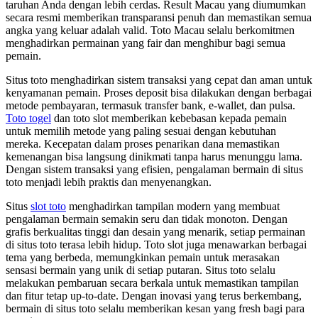
taruhan Anda dengan lebih cerdas. Result Macau yang diumumkan
secara resmi memberikan transparansi penuh dan memastikan semua
angka yang keluar adalah valid. Toto Macau selalu berkomitmen
menghadirkan permainan yang fair dan menghibur bagi semua
pemain.
Situs toto menghadirkan sistem transaksi yang cepat dan aman untuk
kenyamanan pemain. Proses deposit bisa dilakukan dengan berbagai
metode pembayaran, termasuk transfer bank, e-wallet, dan pulsa.
Toto togel
dan toto slot memberikan kebebasan kepada pemain
untuk memilih metode yang paling sesuai dengan kebutuhan
mereka. Kecepatan dalam proses penarikan dana memastikan
kemenangan bisa langsung dinikmati tanpa harus menunggu lama.
Dengan sistem transaksi yang efisien, pengalaman bermain di situs
toto menjadi lebih praktis dan menyenangkan.
Situs
slot toto
menghadirkan tampilan modern yang membuat
pengalaman bermain semakin seru dan tidak monoton. Dengan
grafis berkualitas tinggi dan desain yang menarik, setiap permainan
di situs toto terasa lebih hidup. Toto slot juga menawarkan berbagai
tema yang berbeda, memungkinkan pemain untuk merasakan
sensasi bermain yang unik di setiap putaran. Situs toto selalu
melakukan pembaruan secara berkala untuk memastikan tampilan
dan fitur tetap up-to-date. Dengan inovasi yang terus berkembang,
bermain di situs toto selalu memberikan kesan yang fresh bagi para