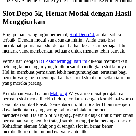
The ESN Satellite is made by the IT committee of ESN International
Slot Depo 5k, Hemat Modal dengan Hasil
Menggiurkan
Bagi pemain yang ingin berhemat,
Slot Depo 5k
adalah solusi
terbaik. Dengan modal yang sangat minim, Anda tetap bisa
menikmati permainan slot dengan hadiah besar dan berbagai fitur
menarik yang memberikan peluang untuk menang lebih banyak.
Permainan dengan
RTP slot tertinggi hari ini
dikenal memberikan
peluang kemenangan yang lebih besar dibandingkan slot lainnya.
Hal ini membuat permainan lebih menguntungkan, terutama bagi
pemain yang ingin mendapatkan hasil maksimal dari setiap taruhan
yang mereka pasang.
Keindahan visual dalam
Mahjong
Ways 2 membuat pengalaman
bermain slot menjadi lebih hidup, terutama dengan kombinasi warna
cerah dan simbol klasik. Sementara itu, fitur Scatter Hitam menjadi
daya tarik utama yang sering kali menciptakan momen
mendebarkan. Dalam Slot Mahjong, pemain diajak untuk menikmati
permainan yang penuh strategi sambil mengejar kemenangan besar.
Kehadiran elemen Mahjong di tengah slot ini benar-benar
memberikan sentuhan budaya yang autentik.