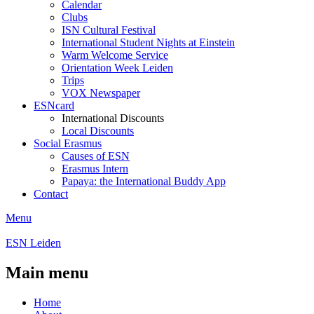
Calendar
Clubs
ISN Cultural Festival
International Student Nights at Einstein
Warm Welcome Service
Orientation Week Leiden
Trips
VOX Newspaper
ESNcard
International Discounts
Local Discounts
Social Erasmus
Causes of ESN
Erasmus Intern
Papaya: the International Buddy App
Contact
Menu
ESN Leiden
Main menu
Home