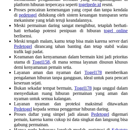
platform hiburan terpercaya seperti
togelpede.id
resmi.
Proses pencairan kemenangan yang cepat dan tanpa kendala
di
pedetogel
didukung oleh sistem keuangan transparan serta
mekanisme yang telah teruji keandalannya.
Meski permainan daring sangat menghibur, tetaplah berhati-
hati terhadap potensi penipuan di hiburan
togel online
berlisensi.
Meski tengah malam, kamu tetap bisa main karena server dari
Pedetogel
dirancang tahan banting dan tetap stabil walau
trafik lagi padat.
Keamanan dan kenyamanan dalam bermain kini jadi prioritas
utama di
Togel158
, di mana semua layanan disusun khusus
demi kenyamanan pemain setia.
Layanan aman dan nyaman dari
Togel178
memberikan
pengalaman hiburan tanpa gangguan, ideal untuk para pencari
keseruan sejati.
Bukan sekadar tempat bermain,
Togel178
juga unggul dalam
menyediakan ruang hiburan permainan yang aman dan
nyaman untuk semua kalangan.
Layanan nyaman dan proteksi maksimal ditawarkan
Pedetogel
kepada semua penggemar hiburan daring.
Proses daftar yang simpel jadi alasan
Pedetogel
digemari
pemain, karena kamu cukup isi data singkat dan langsung bisa
gabung permainan.
Hanya perlu beberapa langkah mudah, registrasi di
Sabatoto