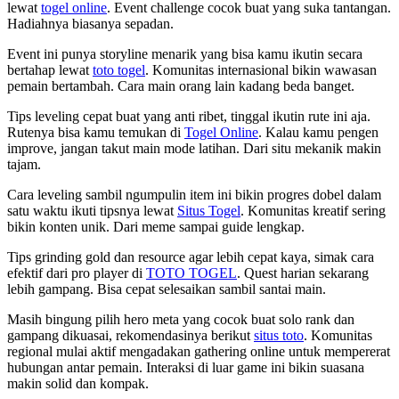
lewat
togel online
. Event challenge cocok buat yang suka tantangan.
Hadiahnya biasanya sepadan.
Event ini punya storyline menarik yang bisa kamu ikutin secara
bertahap lewat
toto togel
. Komunitas internasional bikin wawasan
pemain bertambah. Cara main orang lain kadang beda banget.
Tips leveling cepat buat yang anti ribet, tinggal ikutin rute ini aja.
Rutenya bisa kamu temukan di
Togel Online
. Kalau kamu pengen
improve, jangan takut main mode latihan. Dari situ mekanik makin
tajam.
Cara leveling sambil ngumpulin item ini bikin progres dobel dalam
satu waktu ikuti tipsnya lewat
Situs Togel
. Komunitas kreatif sering
bikin konten unik. Dari meme sampai guide lengkap.
Tips grinding gold dan resource agar lebih cepat kaya, simak cara
efektif dari pro player di
TOTO TOGEL
. Quest harian sekarang
lebih gampang. Bisa cepat selesaikan sambil santai main.
Masih bingung pilih hero meta yang cocok buat solo rank dan
gampang dikuasai, rekomendasinya berikut
situs toto
. Komunitas
regional mulai aktif mengadakan gathering online untuk mempererat
hubungan antar pemain. Interaksi di luar game ini bikin suasana
makin solid dan kompak.