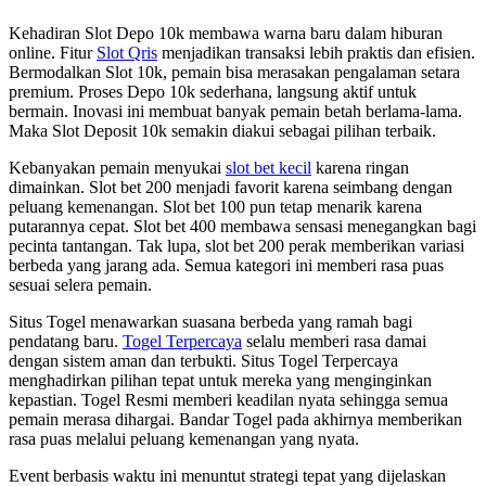
Kehadiran Slot Depo 10k membawa warna baru dalam hiburan
online. Fitur
Slot Qris
menjadikan transaksi lebih praktis dan efisien.
Bermodalkan Slot 10k, pemain bisa merasakan pengalaman setara
premium. Proses Depo 10k sederhana, langsung aktif untuk
bermain. Inovasi ini membuat banyak pemain betah berlama-lama.
Maka Slot Deposit 10k semakin diakui sebagai pilihan terbaik.
Kebanyakan pemain menyukai
slot bet kecil
karena ringan
dimainkan. Slot bet 200 menjadi favorit karena seimbang dengan
peluang kemenangan. Slot bet 100 pun tetap menarik karena
putarannya cepat. Slot bet 400 membawa sensasi menegangkan bagi
pecinta tantangan. Tak lupa, slot bet 200 perak memberikan variasi
berbeda yang jarang ada. Semua kategori ini memberi rasa puas
sesuai selera pemain.
Situs Togel menawarkan suasana berbeda yang ramah bagi
pendatang baru.
Togel Terpercaya
selalu memberi rasa damai
dengan sistem aman dan terbukti. Situs Togel Terpercaya
menghadirkan pilihan tepat untuk mereka yang menginginkan
kepastian. Togel Resmi memberi keadilan nyata sehingga semua
pemain merasa dihargai. Bandar Togel pada akhirnya memberikan
rasa puas melalui peluang kemenangan yang nyata.
Event berbasis waktu ini menuntut strategi tepat yang dijelaskan