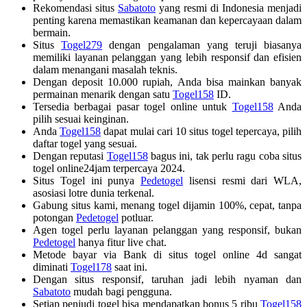
Rekomendasi situs
Sabatoto
yang resmi di Indonesia menjadi
penting karena memastikan keamanan dan kepercayaan dalam
bermain.
Situs
Togel279
dengan pengalaman yang teruji biasanya
memiliki layanan pelanggan yang lebih responsif dan efisien
dalam menangani masalah teknis.
Dengan deposit 10.000 rupiah, Anda bisa mainkan banyak
permainan menarik dengan satu
Togel158
ID.
Tersedia berbagai pasar togel online untuk
Togel158
Anda
pilih sesuai keinginan.
Anda
Togel158
dapat mulai cari 10 situs togel tepercaya, pilih
daftar togel yang sesuai.
Dengan reputasi
Togel158
bagus ini, tak perlu ragu coba situs
togel online24jam terpercaya 2024.
Situs Togel ini punya
Pedetogel
lisensi resmi dari WLA,
asosiasi lotre dunia terkenal.
Gabung situs kami, menang togel dijamin 100%, cepat, tanpa
potongan
Pedetogel
potluar.
Agen togel perlu layanan pelanggan yang responsif, bukan
Pedetogel
hanya fitur live chat.
Metode bayar via Bank di situs togel online 4d sangat
diminati
Togel178
saat ini.
Dengan situs responsif, taruhan jadi lebih nyaman dan
Sabatoto
mudah bagi pengguna.
Setiap penjudi togel bisa mendapatkan bonus 5 ribu
Togel158