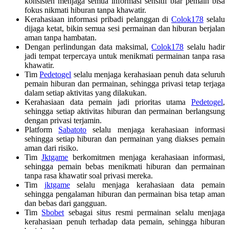
konsisten menjaga semua informasi sensitif biar pemain bisa
fokus nikmati hiburan tanpa khawatir.
Kerahasiaan informasi pribadi pelanggan di
Colok178
selalu
dijaga ketat, bikin semua sesi permainan dan hiburan berjalan
aman tanpa hambatan.
Dengan perlindungan data maksimal,
Colok178
selalu hadir
jadi tempat terpercaya untuk menikmati permainan tanpa rasa
khawatir.
Tim
Pedetogel
selalu menjaga kerahasiaan penuh data seluruh
pemain hiburan dan permainan, sehingga privasi tetap terjaga
dalam setiap aktivitas yang dilakukan.
Kerahasiaan data pemain jadi prioritas utama
Pedetogel
,
sehingga setiap aktivitas hiburan dan permainan berlangsung
dengan privasi terjamin.
Platform
Sabatoto
selalu menjaga kerahasiaan informasi
sehingga setiap hiburan dan permainan yang diakses pemain
aman dari risiko.
Tim
Jktgame
berkomitmen menjaga kerahasiaan informasi,
sehingga pemain bebas menikmati hiburan dan permainan
tanpa rasa khawatir soal privasi mereka.
Tim
jktgame
selalu menjaga kerahasiaan data pemain
sehingga pengalaman hiburan dan permainan bisa tetap aman
dan bebas dari gangguan.
Tim
Sbobet
sebagai situs resmi permainan selalu menjaga
kerahasiaan penuh terhadap data pemain, sehingga hiburan