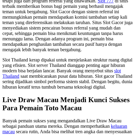
tetapi juga dari program referral yang ditawarkan.
Slot 777
di situs
terbaik memberikan bonus bagi pemain yang berhasil mengajak
teman untuk bergabung. Slot Gacor dengan sistem referral ini
memungkinkan pemain mendapatkan komisi tambahan setiap kali
teman yang direferensikan melakukan taruhan. Situs Slot Gacor juga
menyediakan sistem pencairan bonus referral yang mudah dan
cepat, sehingga pemain bisa menikmati keuntungan tanpa harus
menunggu lama. Dengan adanya program ini, pemain bisa
mendapatkan penghasilan tambahan secara pasif hanya dengan
mengajak lebih banyak teman bergabung.
Slot Thailand kerap dipakai untuk menjelaskan struktur ruang digital
yang efisien. Slot server Thailand dianggap penting agar hiburan
modern bisa berjalan lancar. Banyak orang menyebut situs
slot
Thailand
saat membicarakan pusat data hiburan. Slot gacor Thailand
sering dijadikan simbol performa sistem stabil. Dengan begitu, dunia
hiburan kreatif terus tumbuh bersama teknologi digital.
Live Draw Macau Menjadi Kunci Sukses
Para Pemain Toto Macau
Banyak pemain sukses yang mengandalkan Live Draw Macau
sebagai panduan utama mereka. Dengan memperhatikan
keluaran
macau
secara rutin, Anda bisa melihat tren angka dan menyesuaikan