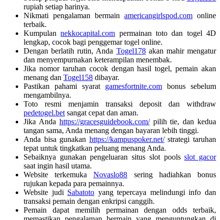
rupiah setiap harinya.
Nikmati pengalaman bermain
americangirlspod.com
online
terbaik.
Kumpulan
nekkocapital.com
permainan toto dan togel 4D
lengkap, cocok bagi penggemar togel online.
Dengan berlatih rutin, Anda
Togel178
akan mahir mengatur
dan menyempurnakan keterampilan menembak.
Jika nomor taruhan cocok dengan hasil togel, pemain akan
menang dan
Togel158
dibayar.
Pastikan pahami syarat
gamesfortnite.com
bonus sebelum
mengambilnya.
Toto resmi menjamin transaksi deposit dan withdraw
pedetogel.bet
sangat cepat dan aman.
Jika Anda
https://gracesguidebook.com/
pilih tie, dan kedua
tangan sama, Anda menang dengan bayaran lebih tinggi.
Anda bisa gunakan
https://kampuspoker.net/
strategi taruhan
tepat untuk tingkatkan peluang menang Anda.
Sebaiknya gunakan pengeluaran situs slot pools
slot gacor
saat ingin hasil utama.
Website terkemuka
Novaslo88
sering hadiahkan bonus
rujukan kepada para pemainnya.
Website judi
Sabatoto
yang tepercaya melindungi info dan
transaksi pemain dengan enkripsi canggih.
Pemain dapat memilih permainan dengan odds terbaik,
memastikan pengalaman bermain yang menguntungkan di