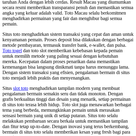
taruhan Anda dengan lebih cerdas. Result Macau yang diumumkan
secara resmi memberikan transparansi penuh dan memastikan semua
angka yang keluar adalah valid. Toto Macau selalu berkomitmen
menghadirkan permainan yang fair dan menghibur bagi semua
pemain.
Situs toto menghadirkan sistem transaksi yang cepat dan aman untuk
kenyamanan pemain. Proses deposit bisa dilakukan dengan berbagai
metode pembayaran, termasuk transfer bank, e-wallet, dan pulsa.
Toto togel
dan toto slot memberikan kebebasan kepada pemain
untuk memilih metode yang paling sesuai dengan kebutuhan
mereka. Kecepatan dalam proses penarikan dana memastikan
kemenangan bisa langsung dinikmati tanpa harus menunggu lama.
Dengan sistem transaksi yang efisien, pengalaman bermain di situs
toto menjadi lebih praktis dan menyenangkan.
Situs
slot toto
menghadirkan tampilan modern yang membuat
pengalaman bermain semakin seru dan tidak monoton. Dengan
grafis berkualitas tinggi dan desain yang menarik, setiap permainan
di situs toto terasa lebih hidup. Toto slot juga menawarkan berbagai
tema yang berbeda, memungkinkan pemain untuk merasakan
sensasi bermain yang unik di setiap putaran. Situs toto selalu
melakukan pembaruan secara berkala untuk memastikan tampilan
dan fitur tetap up-to-date. Dengan inovasi yang terus berkembang,
bermain di situs toto selalu memberikan kesan yang fresh bagi para