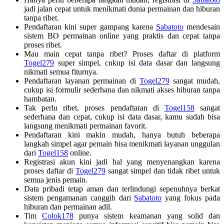
jadi jalan cepat untuk menikmati dunia permainan dan hiburan
tanpa ribet.
Pendaftaran kini super gampang karena
Sabatoto
mendesain
sistem BO permainan online yang praktis dan cepat tanpa
proses ribet.
Mau main cepat tanpa ribet? Proses daftar di platform
Togel279
super simpel, cukup isi data dasar dan langsung
nikmati semua fiturnya.
Pendaftaran layanan permainan di
Togel279
sangat mudah,
cukup isi formulir sederhana dan nikmati akses hiburan tanpa
hambatan.
Tak perlu ribet, proses pendaftaran di
Togel158
sangat
sederhana dan cepat, cukup isi data dasar, kamu sudah bisa
langsung menikmati permainan favorit.
Pendaftaran kini makin mudah, hanya butuh beberapa
langkah simpel agar pemain bisa menikmati layanan unggulan
dari
Togel158
online.
Registrasi akun kini jadi hal yang menyenangkan karena
proses daftar di
Togel279
sangat simpel dan tidak ribet untuk
semua jenis pemain.
Data pribadi tetap aman dan terlindungi sepenuhnya berkat
sistem pengamanan canggih dari
Sabatoto
yang fokus pada
hiburan dan permainan adil.
Tim
Colok178
punya sistem keamanan yang solid dan