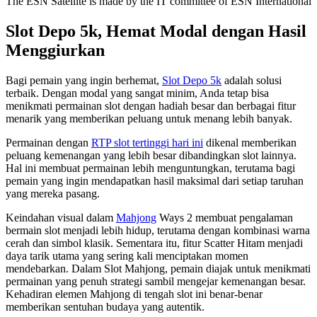
The ESN Satellite is made by the IT committee of ESN International
Slot Depo 5k, Hemat Modal dengan Hasil
Menggiurkan
Bagi pemain yang ingin berhemat,
Slot Depo 5k
adalah solusi
terbaik. Dengan modal yang sangat minim, Anda tetap bisa
menikmati permainan slot dengan hadiah besar dan berbagai fitur
menarik yang memberikan peluang untuk menang lebih banyak.
Permainan dengan
RTP slot tertinggi hari ini
dikenal memberikan
peluang kemenangan yang lebih besar dibandingkan slot lainnya.
Hal ini membuat permainan lebih menguntungkan, terutama bagi
pemain yang ingin mendapatkan hasil maksimal dari setiap taruhan
yang mereka pasang.
Keindahan visual dalam
Mahjong
Ways 2 membuat pengalaman
bermain slot menjadi lebih hidup, terutama dengan kombinasi warna
cerah dan simbol klasik. Sementara itu, fitur Scatter Hitam menjadi
daya tarik utama yang sering kali menciptakan momen
mendebarkan. Dalam Slot Mahjong, pemain diajak untuk menikmati
permainan yang penuh strategi sambil mengejar kemenangan besar.
Kehadiran elemen Mahjong di tengah slot ini benar-benar
memberikan sentuhan budaya yang autentik.