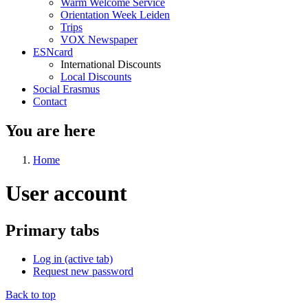
Warm Welcome Service
Orientation Week Leiden
Trips
VOX Newspaper
ESNcard
International Discounts
Local Discounts
Social Erasmus
Contact
You are here
Home
User account
Primary tabs
Log in
(active tab)
Request new password
Back to top