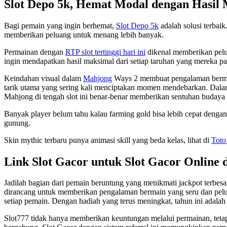
Slot Depo 5k, Hemat Modal dengan Hasil
Bagi pemain yang ingin berhemat,
Slot Depo 5k
adalah solusi terbai
memberikan peluang untuk menang lebih banyak.
Permainan dengan
RTP slot tertinggi hari ini
dikenal memberikan pelu
ingin mendapatkan hasil maksimal dari setiap taruhan yang mereka p
Keindahan visual dalam
Mahjong
Ways 2 membuat pengalaman bermain 
tarik utama yang sering kali menciptakan momen mendebarkan. Dala
Mahjong di tengah slot ini benar-benar memberikan sentuhan budaya 
Banyak player belum tahu kalau farming gold bisa lebih cepat denga
gunung.
Skin mythic terbaru punya animasi skill yang beda kelas, lihat di
Toto
Link Slot Gacor untuk Slot Gacor Online 
Jadilah bagian dari pemain beruntung yang menikmati jackpot terbesa
dirancang untuk memberikan pengalaman bermain yang seru dan pelua
setiap pemain. Dengan hadiah yang terus meningkat, tahun ini adalah
Slot777 tidak hanya memberikan keuntungan melalui permainan, tetap