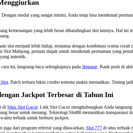
 Menggiurkan
k. Dengan modal yang sangat minim, Anda tetap bisa menikmati permain
ang kemenangan yang lebih besar dibandingkan slot lainnya. Hal ini
asang.
slot menjadi lebih hidup, terutama dengan kombinasi warna cerah dan 
m Slot Mahjong, pemain diajak untuk menikmati permainan yang penuh
yang autentik.
n cara ini, langsung baca selengkapnya pada
Jktgame
. Rank push di akh
 Slot
. Patch terbaru bikin combo tertentu makin mematikan. Timing jad
dengan Jackpot Terbesar di Tahun Ini
r di
Situs Slot Gacor
. Link Slot Gacor menghubungkan Anda langsung k
ng besar untuk menang. Teknologi Slot88 memastikan transparansi da
 waktu terbaik untuk berburu jackpot.
i juga dari program referral yang ditawarkan.
Slot 777
di situs terbai