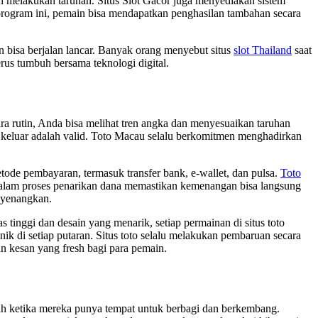
n melakukan taruhan. Situs Slot Gacor juga menyediakan sistem
rogram ini, pemain bisa mendapatkan penghasilan tambahan secara
rn bisa berjalan lancar. Banyak orang menyebut situs
slot Thailand
saat
erus tumbuh bersama teknologi digital.
ra rutin, Anda bisa melihat tren angka dan menyesuaikan taruhan
keluar adalah valid. Toto Macau selalu berkomitmen menghadirkan
tode pembayaran, termasuk transfer bank, e-wallet, dan pulsa.
Toto
alam proses penarikan dana memastikan kemenangan bisa langsung
enyenangkan.
inggi dan desain yang menarik, setiap permainan di situs toto
k di setiap putaran. Situs toto selalu melakukan pembaruan secara
an kesan yang fresh bagi para pemain.
ah ketika mereka punya tempat untuk berbagi dan berkembang.