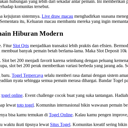
kan hubungan yang lebih dari sekadar antar pemain. Ini memberikan 
terhadap komunitas tersebut.
na kejujuran sistemnya.
Live draw macau
menghadirkan suasana menega
ementara itu, Keluaran macau membantu mereka yang ingin memantau t
main Hiburan Modern
. Fitur
Slot Qris
menjadikan transaksi lebih praktis dan efisien. Berm
ni membuat banyak pemain betah berlama-lama. Maka Slot Deposit 10k s
 Slot bet 200 menjadi favorit karena seimbang dengan peluang kemenan
a, slot bet 200 perak memberikan variasi berbeda yang jarang ada. Se
 baru.
Togel Terpercaya
selalu memberi rasa damai dengan sistem aman 
adilan nyata sehingga semua pemain merasa dihargai. Bandar Togel p
t
togel online
. Event challenge cocok buat yang suka tantangan. Hadia
ahap lewat
toto togel
. Komunitas internasional bikin wawasan pemain be
Rutenya bisa kamu temukan di
Togel Online
. Kalau kamu pengen improve, 
tu waktu ikuti tipsnya lewat
Situs Togel
. Komunitas kreatif sering biki