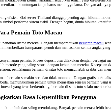
in mendapatkan komisi tambahan setiap kali teman yang direferensika
sa menikmati keuntungan tanpa harus menunggu lama. Dengan adanya p
 yang efisien. Slot server Thailand dianggap penting agar hiburan mode
 simbol performa sistem stabil. Dengan begitu, dunia hiburan kreatif t
Para Pemain Toto Macau
ai panduan utama mereka. Dengan memperhatikan
keluaran macau
seca
mi memberikan transparansi penuh dan memastikan semua angka yang 
 kenyamanan pemain. Proses deposit bisa dilakukan dengan berbagai me
lih metode yang paling sesuai dengan kebutuhan mereka. Kecepatan d
fisien, pengalaman bermain di situs toto menjadi lebih praktis dan m
bermain semakin seru dan tidak monoton. Dengan grafis berkualitas t
erbeda, memungkinkan pemain untuk merasakan sensasi bermain yang uni
 inovasi yang terus berkembang, bermain di situs toto selalu memberik
ngkatkan Rasa Kepemilikan Pengguna
 untuk tumbuh dan saling mendukung. Banyak pemain merasa lebih bet