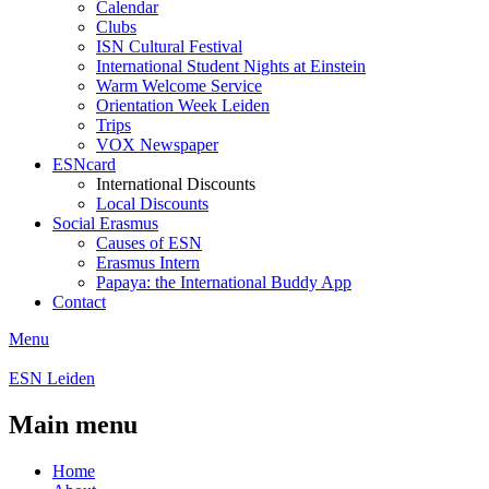
Calendar
Clubs
ISN Cultural Festival
International Student Nights at Einstein
Warm Welcome Service
Orientation Week Leiden
Trips
VOX Newspaper
ESNcard
International Discounts
Local Discounts
Social Erasmus
Causes of ESN
Erasmus Intern
Papaya: the International Buddy App
Contact
Menu
ESN Leiden
Main menu
Home