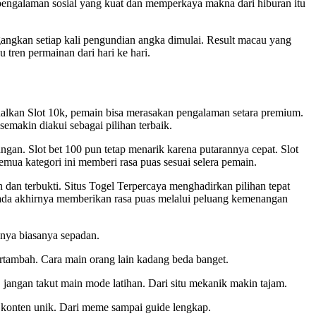
pengalaman sosial yang kuat dan memperkaya makna dari hiburan itu
ngkan setiap kali pengundian angka dimulai. Result macau yang
ren permainan dari hari ke hari.
odalkan Slot 10k, pemain bisa merasakan pengalaman setara premium.
emakin diakui sebagai pilihan terbaik.
gan. Slot bet 100 pun tetap menarik karena putarannya cepat. Slot
mua kategori ini memberi rasa puas sesuai selera pemain.
dan terbukti. Situs Togel Terpercaya menghadirkan pilihan tepat
ada akhirnya memberikan rasa puas melalui peluang kemenangan
hnya biasanya sepadan.
rtambah. Cara main orang lain kadang beda banget.
jangan takut main mode latihan. Dari situ mekanik makin tajam.
n konten unik. Dari meme sampai guide lengkap.