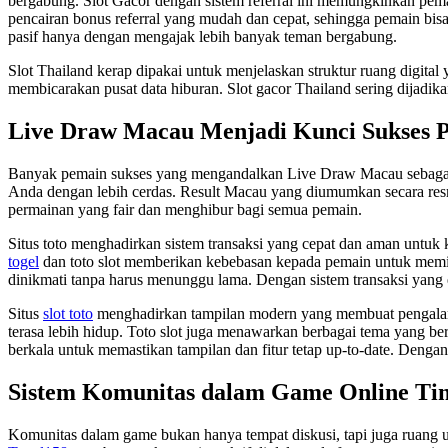
bergabung. Slot Gacor dengan sistem referral ini memungkinkan pema
pencairan bonus referral yang mudah dan cepat, sehingga pemain bi
pasif hanya dengan mengajak lebih banyak teman bergabung.
Slot Thailand kerap dipakai untuk menjelaskan struktur ruang digital
membicarakan pusat data hiburan. Slot gacor Thailand sering dijadikan
Live Draw Macau Menjadi Kunci Sukses 
Banyak pemain sukses yang mengandalkan Live Draw Macau sebag
Anda dengan lebih cerdas. Result Macau yang diumumkan secara res
permainan yang fair dan menghibur bagi semua pemain.
Situs toto menghadirkan sistem transaksi yang cepat dan aman untuk
togel
dan toto slot memberikan kebebasan kepada pemain untuk memi
dinikmati tanpa harus menunggu lama. Dengan sistem transaksi yang e
Situs
slot toto
menghadirkan tampilan modern yang membuat pengalaman 
terasa lebih hidup. Toto slot juga menawarkan berbagai tema yang b
berkala untuk memastikan tampilan dan fitur tetap up-to-date. Dengan
Sistem Komunitas dalam Game Online Ti
Komunitas dalam game bukan hanya tempat diskusi, tapi juga ruang