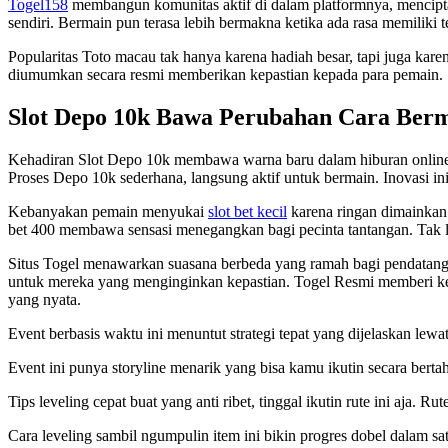
Togel158
membangun komunitas aktif di dalam platformnya, mencipta
sendiri. Bermain pun terasa lebih bermakna ketika ada rasa memiliki 
Popularitas Toto macau tak hanya karena hadiah besar, tapi juga kare
diumumkan secara resmi memberikan kepastian kepada para pemain. S
Slot Depo 10k Bawa Perubahan Cara Ber
Kehadiran Slot Depo 10k membawa warna baru dalam hiburan online
Proses Depo 10k sederhana, langsung aktif untuk bermain. Inovasi i
Kebanyakan pemain menyukai
slot bet kecil
karena ringan dimainkan.
bet 400 membawa sensasi menegangkan bagi pecinta tantangan. Tak lup
Situs Togel menawarkan suasana berbeda yang ramah bagi pendatang
untuk mereka yang menginginkan kepastian. Togel Resmi memberi ke
yang nyata.
Event berbasis waktu ini menuntut strategi tepat yang dijelaskan lewa
Event ini punya storyline menarik yang bisa kamu ikutin secara bert
Tips leveling cepat buat yang anti ribet, tinggal ikutin rute ini aja. 
Cara leveling sambil ngumpulin item ini bikin progres dobel dalam sa