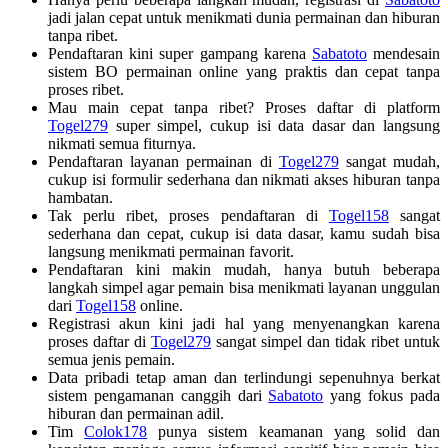
jadi jalan cepat untuk menikmati dunia permainan dan hiburan
tanpa ribet.
Pendaftaran kini super gampang karena
Sabatoto
mendesain
sistem BO permainan online yang praktis dan cepat tanpa
proses ribet.
Mau main cepat tanpa ribet? Proses daftar di platform
Togel279
super simpel, cukup isi data dasar dan langsung
nikmati semua fiturnya.
Pendaftaran layanan permainan di
Togel279
sangat mudah,
cukup isi formulir sederhana dan nikmati akses hiburan tanpa
hambatan.
Tak perlu ribet, proses pendaftaran di
Togel158
sangat
sederhana dan cepat, cukup isi data dasar, kamu sudah bisa
langsung menikmati permainan favorit.
Pendaftaran kini makin mudah, hanya butuh beberapa
langkah simpel agar pemain bisa menikmati layanan unggulan
dari
Togel158
online.
Registrasi akun kini jadi hal yang menyenangkan karena
proses daftar di
Togel279
sangat simpel dan tidak ribet untuk
semua jenis pemain.
Data pribadi tetap aman dan terlindungi sepenuhnya berkat
sistem pengamanan canggih dari
Sabatoto
yang fokus pada
hiburan dan permainan adil.
Tim
Colok178
punya sistem keamanan yang solid dan