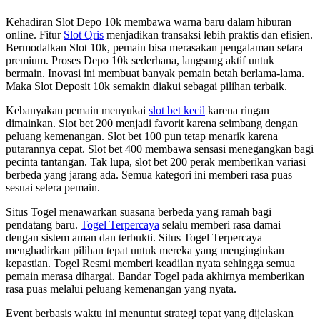
Kehadiran Slot Depo 10k membawa warna baru dalam hiburan
online. Fitur
Slot Qris
menjadikan transaksi lebih praktis dan efisien.
Bermodalkan Slot 10k, pemain bisa merasakan pengalaman setara
premium. Proses Depo 10k sederhana, langsung aktif untuk
bermain. Inovasi ini membuat banyak pemain betah berlama-lama.
Maka Slot Deposit 10k semakin diakui sebagai pilihan terbaik.
Kebanyakan pemain menyukai
slot bet kecil
karena ringan
dimainkan. Slot bet 200 menjadi favorit karena seimbang dengan
peluang kemenangan. Slot bet 100 pun tetap menarik karena
putarannya cepat. Slot bet 400 membawa sensasi menegangkan bagi
pecinta tantangan. Tak lupa, slot bet 200 perak memberikan variasi
berbeda yang jarang ada. Semua kategori ini memberi rasa puas
sesuai selera pemain.
Situs Togel menawarkan suasana berbeda yang ramah bagi
pendatang baru.
Togel Terpercaya
selalu memberi rasa damai
dengan sistem aman dan terbukti. Situs Togel Terpercaya
menghadirkan pilihan tepat untuk mereka yang menginginkan
kepastian. Togel Resmi memberi keadilan nyata sehingga semua
pemain merasa dihargai. Bandar Togel pada akhirnya memberikan
rasa puas melalui peluang kemenangan yang nyata.
Event berbasis waktu ini menuntut strategi tepat yang dijelaskan