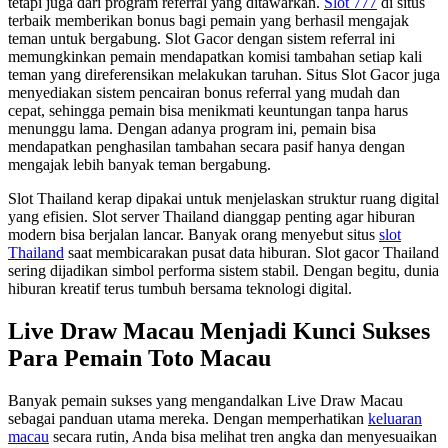
tetapi juga dari program referral yang ditawarkan.
Slot 777
di situs
terbaik memberikan bonus bagi pemain yang berhasil mengajak
teman untuk bergabung. Slot Gacor dengan sistem referral ini
memungkinkan pemain mendapatkan komisi tambahan setiap kali
teman yang direferensikan melakukan taruhan. Situs Slot Gacor juga
menyediakan sistem pencairan bonus referral yang mudah dan
cepat, sehingga pemain bisa menikmati keuntungan tanpa harus
menunggu lama. Dengan adanya program ini, pemain bisa
mendapatkan penghasilan tambahan secara pasif hanya dengan
mengajak lebih banyak teman bergabung.
Slot Thailand kerap dipakai untuk menjelaskan struktur ruang digital
yang efisien. Slot server Thailand dianggap penting agar hiburan
modern bisa berjalan lancar. Banyak orang menyebut situs
slot
Thailand
saat membicarakan pusat data hiburan. Slot gacor Thailand
sering dijadikan simbol performa sistem stabil. Dengan begitu, dunia
hiburan kreatif terus tumbuh bersama teknologi digital.
Live Draw Macau Menjadi Kunci Sukses
Para Pemain Toto Macau
Banyak pemain sukses yang mengandalkan Live Draw Macau
sebagai panduan utama mereka. Dengan memperhatikan
keluaran
macau
secara rutin, Anda bisa melihat tren angka dan menyesuaikan