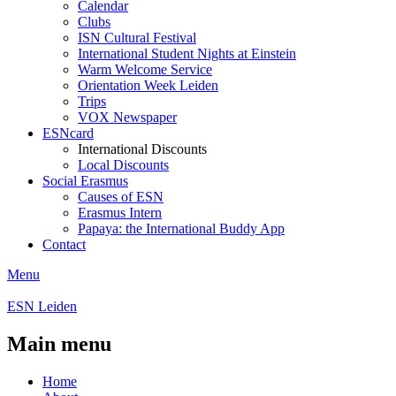
Calendar
Clubs
ISN Cultural Festival
International Student Nights at Einstein
Warm Welcome Service
Orientation Week Leiden
Trips
VOX Newspaper
ESNcard
International Discounts
Local Discounts
Social Erasmus
Causes of ESN
Erasmus Intern
Papaya: the International Buddy App
Contact
Menu
ESN Leiden
Main menu
Home