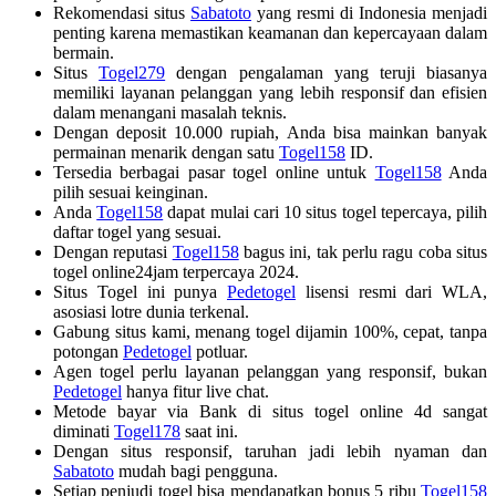
Rekomendasi situs
Sabatoto
yang resmi di Indonesia menjadi
penting karena memastikan keamanan dan kepercayaan dalam
bermain.
Situs
Togel279
dengan pengalaman yang teruji biasanya
memiliki layanan pelanggan yang lebih responsif dan efisien
dalam menangani masalah teknis.
Dengan deposit 10.000 rupiah, Anda bisa mainkan banyak
permainan menarik dengan satu
Togel158
ID.
Tersedia berbagai pasar togel online untuk
Togel158
Anda
pilih sesuai keinginan.
Anda
Togel158
dapat mulai cari 10 situs togel tepercaya, pilih
daftar togel yang sesuai.
Dengan reputasi
Togel158
bagus ini, tak perlu ragu coba situs
togel online24jam terpercaya 2024.
Situs Togel ini punya
Pedetogel
lisensi resmi dari WLA,
asosiasi lotre dunia terkenal.
Gabung situs kami, menang togel dijamin 100%, cepat, tanpa
potongan
Pedetogel
potluar.
Agen togel perlu layanan pelanggan yang responsif, bukan
Pedetogel
hanya fitur live chat.
Metode bayar via Bank di situs togel online 4d sangat
diminati
Togel178
saat ini.
Dengan situs responsif, taruhan jadi lebih nyaman dan
Sabatoto
mudah bagi pengguna.
Setiap penjudi togel bisa mendapatkan bonus 5 ribu
Togel158