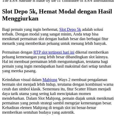
The ESN Satellite is made by the IT committee of ESN International
Slot Depo 5k, Hemat Modal dengan Hasil
Menggiurkan
Bagi pemain yang ingin berhemat,
Slot Depo 5k
adalah solusi
terbaik. Dengan modal yang sangat minim, Anda tetap bisa
menikmati permainan slot dengan hadiah besar dan berbagai fitur
menarik yang memberikan peluang untuk menang lebih banyak.
Permainan dengan
RTP slot tertinggi hari ini
dikenal memberikan
peluang kemenangan yang lebih besar dibandingkan slot lainnya.
Hal ini membuat permainan lebih menguntungkan, terutama bagi
pemain yang ingin mendapatkan hasil maksimal dari setiap taruhan
yang mereka pasang.
Keindahan visual dalam
Mahjong
Ways 2 membuat pengalaman
bermain slot menjadi lebih hidup, terutama dengan kombinasi warna
cerah dan simbol klasik. Sementara itu, fitur Scatter Hitam menjadi
daya tarik utama yang sering kali menciptakan momen
mendebarkan. Dalam Slot Mahjong, pemain diajak untuk menikmati
permainan yang penuh strategi sambil mengejar kemenangan besar.
Kehadiran elemen Mahjong di tengah slot ini benar-benar
memberikan sentuhan budaya yang autentik.