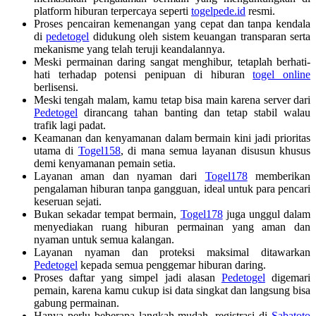
platform hiburan terpercaya seperti
togelpede.id
resmi.
Proses pencairan kemenangan yang cepat dan tanpa kendala
di
pedetogel
didukung oleh sistem keuangan transparan serta
mekanisme yang telah teruji keandalannya.
Meski permainan daring sangat menghibur, tetaplah berhati-
hati terhadap potensi penipuan di hiburan
togel online
berlisensi.
Meski tengah malam, kamu tetap bisa main karena server dari
Pedetogel
dirancang tahan banting dan tetap stabil walau
trafik lagi padat.
Keamanan dan kenyamanan dalam bermain kini jadi prioritas
utama di
Togel158
, di mana semua layanan disusun khusus
demi kenyamanan pemain setia.
Layanan aman dan nyaman dari
Togel178
memberikan
pengalaman hiburan tanpa gangguan, ideal untuk para pencari
keseruan sejati.
Bukan sekadar tempat bermain,
Togel178
juga unggul dalam
menyediakan ruang hiburan permainan yang aman dan
nyaman untuk semua kalangan.
Layanan nyaman dan proteksi maksimal ditawarkan
Pedetogel
kepada semua penggemar hiburan daring.
Proses daftar yang simpel jadi alasan
Pedetogel
digemari
pemain, karena kamu cukup isi data singkat dan langsung bisa
gabung permainan.
Hanya perlu beberapa langkah mudah, registrasi di
Sabatoto