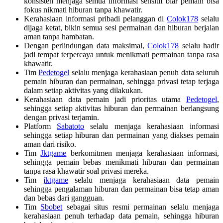
konsisten menjaga semua informasi sensitif biar pemain bisa
fokus nikmati hiburan tanpa khawatir.
Kerahasiaan informasi pribadi pelanggan di
Colok178
selalu
dijaga ketat, bikin semua sesi permainan dan hiburan berjalan
aman tanpa hambatan.
Dengan perlindungan data maksimal,
Colok178
selalu hadir
jadi tempat terpercaya untuk menikmati permainan tanpa rasa
khawatir.
Tim
Pedetogel
selalu menjaga kerahasiaan penuh data seluruh
pemain hiburan dan permainan, sehingga privasi tetap terjaga
dalam setiap aktivitas yang dilakukan.
Kerahasiaan data pemain jadi prioritas utama
Pedetogel
,
sehingga setiap aktivitas hiburan dan permainan berlangsung
dengan privasi terjamin.
Platform
Sabatoto
selalu menjaga kerahasiaan informasi
sehingga setiap hiburan dan permainan yang diakses pemain
aman dari risiko.
Tim
Jktgame
berkomitmen menjaga kerahasiaan informasi,
sehingga pemain bebas menikmati hiburan dan permainan
tanpa rasa khawatir soal privasi mereka.
Tim
jktgame
selalu menjaga kerahasiaan data pemain
sehingga pengalaman hiburan dan permainan bisa tetap aman
dan bebas dari gangguan.
Tim
Sbobet
sebagai situs resmi permainan selalu menjaga
kerahasiaan penuh terhadap data pemain, sehingga hiburan