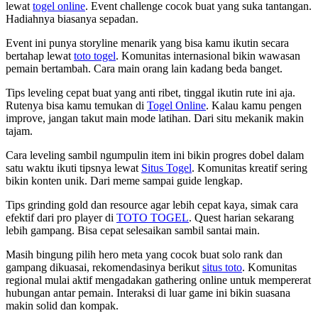
lewat
togel online
. Event challenge cocok buat yang suka tantangan.
Hadiahnya biasanya sepadan.
Event ini punya storyline menarik yang bisa kamu ikutin secara
bertahap lewat
toto togel
. Komunitas internasional bikin wawasan
pemain bertambah. Cara main orang lain kadang beda banget.
Tips leveling cepat buat yang anti ribet, tinggal ikutin rute ini aja.
Rutenya bisa kamu temukan di
Togel Online
. Kalau kamu pengen
improve, jangan takut main mode latihan. Dari situ mekanik makin
tajam.
Cara leveling sambil ngumpulin item ini bikin progres dobel dalam
satu waktu ikuti tipsnya lewat
Situs Togel
. Komunitas kreatif sering
bikin konten unik. Dari meme sampai guide lengkap.
Tips grinding gold dan resource agar lebih cepat kaya, simak cara
efektif dari pro player di
TOTO TOGEL
. Quest harian sekarang
lebih gampang. Bisa cepat selesaikan sambil santai main.
Masih bingung pilih hero meta yang cocok buat solo rank dan
gampang dikuasai, rekomendasinya berikut
situs toto
. Komunitas
regional mulai aktif mengadakan gathering online untuk mempererat
hubungan antar pemain. Interaksi di luar game ini bikin suasana
makin solid dan kompak.