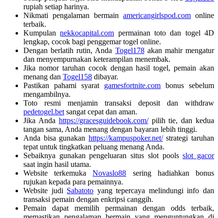
rupiah setiap harinya.
Nikmati pengalaman bermain
americangirlspod.com
online
terbaik.
Kumpulan
nekkocapital.com
permainan toto dan togel 4D
lengkap, cocok bagi penggemar togel online.
Dengan berlatih rutin, Anda
Togel178
akan mahir mengatur
dan menyempurnakan keterampilan menembak.
Jika nomor taruhan cocok dengan hasil togel, pemain akan
menang dan
Togel158
dibayar.
Pastikan pahami syarat
gamesfortnite.com
bonus sebelum
mengambilnya.
Toto resmi menjamin transaksi deposit dan withdraw
pedetogel.bet
sangat cepat dan aman.
Jika Anda
https://gracesguidebook.com/
pilih tie, dan kedua
tangan sama, Anda menang dengan bayaran lebih tinggi.
Anda bisa gunakan
https://kampuspoker.net/
strategi taruhan
tepat untuk tingkatkan peluang menang Anda.
Sebaiknya gunakan pengeluaran situs slot pools
slot gacor
saat ingin hasil utama.
Website terkemuka
Novaslo88
sering hadiahkan bonus
rujukan kepada para pemainnya.
Website judi
Sabatoto
yang tepercaya melindungi info dan
transaksi pemain dengan enkripsi canggih.
Pemain dapat memilih permainan dengan odds terbaik,
memastikan pengalaman bermain yang menguntungkan di