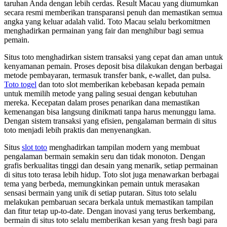
taruhan Anda dengan lebih cerdas. Result Macau yang diumumkan
secara resmi memberikan transparansi penuh dan memastikan semua
angka yang keluar adalah valid. Toto Macau selalu berkomitmen
menghadirkan permainan yang fair dan menghibur bagi semua
pemain.
Situs toto menghadirkan sistem transaksi yang cepat dan aman untuk
kenyamanan pemain. Proses deposit bisa dilakukan dengan berbagai
metode pembayaran, termasuk transfer bank, e-wallet, dan pulsa.
Toto togel
dan toto slot memberikan kebebasan kepada pemain
untuk memilih metode yang paling sesuai dengan kebutuhan
mereka. Kecepatan dalam proses penarikan dana memastikan
kemenangan bisa langsung dinikmati tanpa harus menunggu lama.
Dengan sistem transaksi yang efisien, pengalaman bermain di situs
toto menjadi lebih praktis dan menyenangkan.
Situs
slot toto
menghadirkan tampilan modern yang membuat
pengalaman bermain semakin seru dan tidak monoton. Dengan
grafis berkualitas tinggi dan desain yang menarik, setiap permainan
di situs toto terasa lebih hidup. Toto slot juga menawarkan berbagai
tema yang berbeda, memungkinkan pemain untuk merasakan
sensasi bermain yang unik di setiap putaran. Situs toto selalu
melakukan pembaruan secara berkala untuk memastikan tampilan
dan fitur tetap up-to-date. Dengan inovasi yang terus berkembang,
bermain di situs toto selalu memberikan kesan yang fresh bagi para