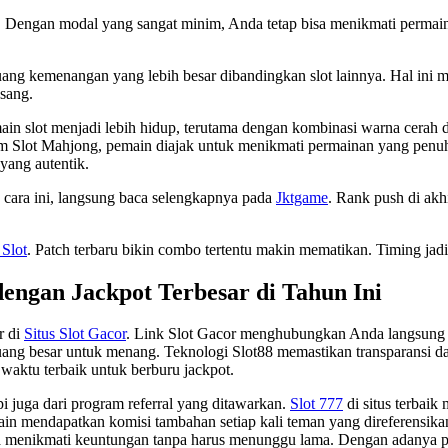
k. Dengan modal yang sangat minim, Anda tetap bisa menikmati permain
ang kemenangan yang lebih besar dibandingkan slot lainnya. Hal ini
asang.
slot menjadi lebih hidup, terutama dengan kombinasi warna cerah dan 
m Slot Mahjong, pemain diajak untuk menikmati permainan yang penuh
yang autentik.
n cara ini, langsung baca selengkapnya pada
Jktgame
. Rank push di akh
 Slot
. Patch terbaru bikin combo tertentu makin mematikan. Timing jad
dengan Jackpot Terbesar di Tahun Ini
r di
Situs Slot Gacor
. Link Slot Gacor menghubungkan Anda langsung k
ng besar untuk menang. Teknologi Slot88 memastikan transparansi da
 waktu terbaik untuk berburu jackpot.
i juga dari program referral yang ditawarkan.
Slot 777
di situs terbai
in mendapatkan komisi tambahan setiap kali teman yang direferensika
sa menikmati keuntungan tanpa harus menunggu lama. Dengan adanya p