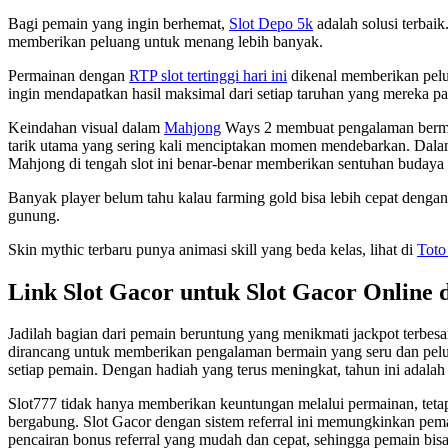
Bagi pemain yang ingin berhemat,
Slot Depo 5k
adalah solusi terbai
memberikan peluang untuk menang lebih banyak.
Permainan dengan
RTP slot tertinggi hari ini
dikenal memberikan pelu
ingin mendapatkan hasil maksimal dari setiap taruhan yang mereka p
Keindahan visual dalam
Mahjong
Ways 2 membuat pengalaman bermain 
tarik utama yang sering kali menciptakan momen mendebarkan. Dala
Mahjong di tengah slot ini benar-benar memberikan sentuhan budaya 
Banyak player belum tahu kalau farming gold bisa lebih cepat denga
gunung.
Skin mythic terbaru punya animasi skill yang beda kelas, lihat di
Toto
Link Slot Gacor untuk Slot Gacor Online 
Jadilah bagian dari pemain beruntung yang menikmati jackpot terbesa
dirancang untuk memberikan pengalaman bermain yang seru dan pelua
setiap pemain. Dengan hadiah yang terus meningkat, tahun ini adalah
Slot777 tidak hanya memberikan keuntungan melalui permainan, tetap
bergabung. Slot Gacor dengan sistem referral ini memungkinkan pema
pencairan bonus referral yang mudah dan cepat, sehingga pemain bi