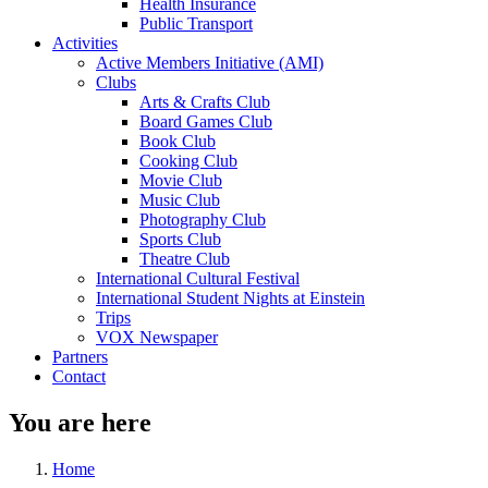
Health Insurance
Public Transport
Activities
Active Members Initiative (AMI)
Clubs
Arts & Crafts Club
Board Games Club
Book Club
Cooking Club
Movie Club
Music Club
Photography Club
Sports Club
Theatre Club
International Cultural Festival
International Student Nights at Einstein
Trips
VOX Newspaper
Partners
Contact
You are here
Home