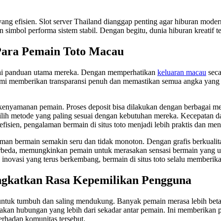
 yang efisien. Slot server Thailand dianggap penting agar hiburan mode
 simbol performa sistem stabil. Dengan begitu, dunia hiburan kreatif t
Para Pemain Toto Macau
ai panduan utama mereka. Dengan memperhatikan
keluaran macau
seca
mi memberikan transparansi penuh dan memastikan semua angka yang 
 kenyamanan pemain. Proses deposit bisa dilakukan dengan berbagai me
lih metode yang paling sesuai dengan kebutuhan mereka. Kecepatan d
fisien, pengalaman bermain di situs toto menjadi lebih praktis dan m
bermain semakin seru dan tidak monoton. Dengan grafis berkualitas t
erbeda, memungkinkan pemain untuk merasakan sensasi bermain yang uni
 inovasi yang terus berkembang, bermain di situs toto selalu memberik
ngkatkan Rasa Kepemilikan Pengguna
 untuk tumbuh dan saling mendukung. Banyak pemain merasa lebih bet
kan hubungan yang lebih dari sekadar antar pemain. Ini memberikan 
terhadap komunitas tersebut.