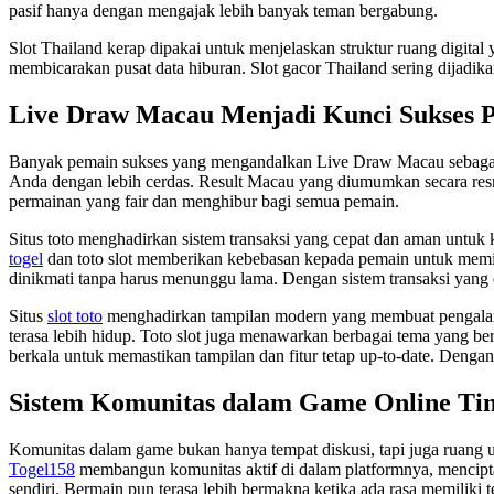
pasif hanya dengan mengajak lebih banyak teman bergabung.
Slot Thailand kerap dipakai untuk menjelaskan struktur ruang digital
membicarakan pusat data hiburan. Slot gacor Thailand sering dijadikan
Live Draw Macau Menjadi Kunci Sukses 
Banyak pemain sukses yang mengandalkan Live Draw Macau sebag
Anda dengan lebih cerdas. Result Macau yang diumumkan secara res
permainan yang fair dan menghibur bagi semua pemain.
Situs toto menghadirkan sistem transaksi yang cepat dan aman untuk
togel
dan toto slot memberikan kebebasan kepada pemain untuk memi
dinikmati tanpa harus menunggu lama. Dengan sistem transaksi yang e
Situs
slot toto
menghadirkan tampilan modern yang membuat pengalaman 
terasa lebih hidup. Toto slot juga menawarkan berbagai tema yang b
berkala untuk memastikan tampilan dan fitur tetap up-to-date. Dengan
Sistem Komunitas dalam Game Online Ti
Komunitas dalam game bukan hanya tempat diskusi, tapi juga ruang
Togel158
membangun komunitas aktif di dalam platformnya, mencipta
sendiri. Bermain pun terasa lebih bermakna ketika ada rasa memiliki 