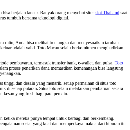
rn bisa berjalan lancar. Banyak orang menyebut situs
slot Thailand
saat
erus tumbuh bersama teknologi digital.
ra rutin, Anda bisa melihat tren angka dan menyesuaikan taruhan
keluar adalah valid. Toto Macau selalu berkomitmen menghadirkan
tode pembayaran, termasuk transfer bank, e-wallet, dan pulsa.
Toto
alam proses penarikan dana memastikan kemenangan bisa langsung
enyenangkan.
inggi dan desain yang menarik, setiap permainan di situs toto
k di setiap putaran. Situs toto selalu melakukan pembaruan secara
an kesan yang fresh bagi para pemain.
ah ketika mereka punya tempat untuk berbagi dan berkembang.
pengalaman sosial yang kuat dan memperkaya makna dari hiburan itu