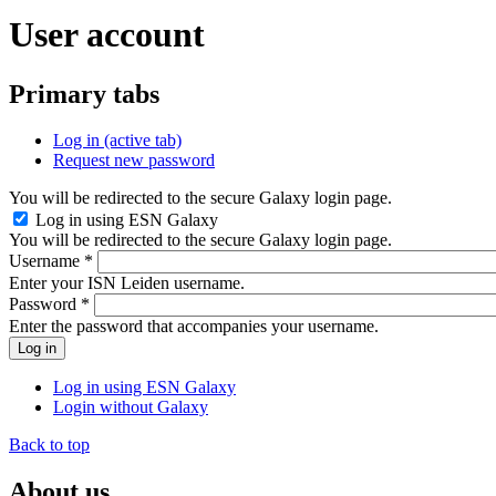
User account
Primary tabs
Log in
(active tab)
Request new password
You will be redirected to the secure Galaxy login page.
Log in using ESN Galaxy
You will be redirected to the secure Galaxy login page.
Username
*
Enter your ISN Leiden username.
Password
*
Enter the password that accompanies your username.
Log in using ESN Galaxy
Login without Galaxy
Back to top
About us