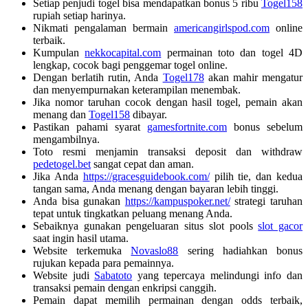
Setiap penjudi togel bisa mendapatkan bonus 5 ribu
Togel158
rupiah setiap harinya.
Nikmati pengalaman bermain
americangirlspod.com
online
terbaik.
Kumpulan
nekkocapital.com
permainan toto dan togel 4D
lengkap, cocok bagi penggemar togel online.
Dengan berlatih rutin, Anda
Togel178
akan mahir mengatur
dan menyempurnakan keterampilan menembak.
Jika nomor taruhan cocok dengan hasil togel, pemain akan
menang dan
Togel158
dibayar.
Pastikan pahami syarat
gamesfortnite.com
bonus sebelum
mengambilnya.
Toto resmi menjamin transaksi deposit dan withdraw
pedetogel.bet
sangat cepat dan aman.
Jika Anda
https://gracesguidebook.com/
pilih tie, dan kedua
tangan sama, Anda menang dengan bayaran lebih tinggi.
Anda bisa gunakan
https://kampuspoker.net/
strategi taruhan
tepat untuk tingkatkan peluang menang Anda.
Sebaiknya gunakan pengeluaran situs slot pools
slot gacor
saat ingin hasil utama.
Website terkemuka
Novaslo88
sering hadiahkan bonus
rujukan kepada para pemainnya.
Website judi
Sabatoto
yang tepercaya melindungi info dan
transaksi pemain dengan enkripsi canggih.
Pemain dapat memilih permainan dengan odds terbaik,