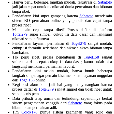
Hanya perlu beberapa langkah mudah, registrasi di
Sabatoto
jadi jalan cepat untuk menikmati dunia permainan dan hiburan
tanpa ribet.
Pendaftaran kini super gampang karena
Sabatoto
mendesain
sistem BO permainan online yang praktis dan cepat tanpa
proses ribet.
Mau main cepat tanpa ribet? Proses daftar di platform
Togel279
super simpel, cukup isi data dasar dan langsung
nikmati semua fiturnya.
Pendaftaran layanan permainan di
Togel279
sangat mudah,
cukup isi formulir sederhana dan nikmati akses hiburan tanpa
hambatan.
Tak perlu ribet, proses pendaftaran di
Togel158
sangat
sederhana dan cepat, cukup isi data dasar, kamu sudah bisa
langsung menikmati permainan favorit.
Pendaftaran kini makin mudah, hanya butuh beberapa
langkah simpel agar pemain bisa menikmati layanan unggulan
dari
Togel158
online.
Registrasi akun kini jadi hal yang menyenangkan karena
proses daftar di
Togel279
sangat simpel dan tidak ribet untuk
semua jenis pemain.
Data pribadi tetap aman dan terlindungi sepenuhnya berkat
sistem pengamanan canggih dari
Sabatoto
yang fokus pada
hiburan dan permainan adil.
Tim
Colok178
punya sistem keamanan yang solid dan