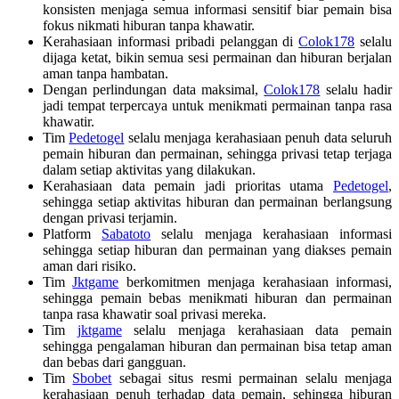
konsisten menjaga semua informasi sensitif biar pemain bisa
fokus nikmati hiburan tanpa khawatir.
Kerahasiaan informasi pribadi pelanggan di
Colok178
selalu
dijaga ketat, bikin semua sesi permainan dan hiburan berjalan
aman tanpa hambatan.
Dengan perlindungan data maksimal,
Colok178
selalu hadir
jadi tempat terpercaya untuk menikmati permainan tanpa rasa
khawatir.
Tim
Pedetogel
selalu menjaga kerahasiaan penuh data seluruh
pemain hiburan dan permainan, sehingga privasi tetap terjaga
dalam setiap aktivitas yang dilakukan.
Kerahasiaan data pemain jadi prioritas utama
Pedetogel
,
sehingga setiap aktivitas hiburan dan permainan berlangsung
dengan privasi terjamin.
Platform
Sabatoto
selalu menjaga kerahasiaan informasi
sehingga setiap hiburan dan permainan yang diakses pemain
aman dari risiko.
Tim
Jktgame
berkomitmen menjaga kerahasiaan informasi,
sehingga pemain bebas menikmati hiburan dan permainan
tanpa rasa khawatir soal privasi mereka.
Tim
jktgame
selalu menjaga kerahasiaan data pemain
sehingga pengalaman hiburan dan permainan bisa tetap aman
dan bebas dari gangguan.
Tim
Sbobet
sebagai situs resmi permainan selalu menjaga
kerahasiaan penuh terhadap data pemain, sehingga hiburan