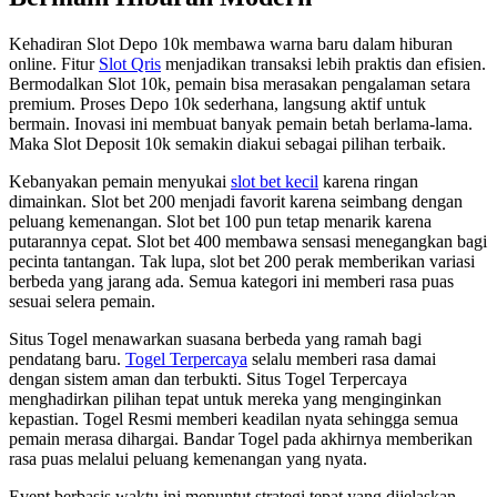
Kehadiran Slot Depo 10k membawa warna baru dalam hiburan
online. Fitur
Slot Qris
menjadikan transaksi lebih praktis dan efisien.
Bermodalkan Slot 10k, pemain bisa merasakan pengalaman setara
premium. Proses Depo 10k sederhana, langsung aktif untuk
bermain. Inovasi ini membuat banyak pemain betah berlama-lama.
Maka Slot Deposit 10k semakin diakui sebagai pilihan terbaik.
Kebanyakan pemain menyukai
slot bet kecil
karena ringan
dimainkan. Slot bet 200 menjadi favorit karena seimbang dengan
peluang kemenangan. Slot bet 100 pun tetap menarik karena
putarannya cepat. Slot bet 400 membawa sensasi menegangkan bagi
pecinta tantangan. Tak lupa, slot bet 200 perak memberikan variasi
berbeda yang jarang ada. Semua kategori ini memberi rasa puas
sesuai selera pemain.
Situs Togel menawarkan suasana berbeda yang ramah bagi
pendatang baru.
Togel Terpercaya
selalu memberi rasa damai
dengan sistem aman dan terbukti. Situs Togel Terpercaya
menghadirkan pilihan tepat untuk mereka yang menginginkan
kepastian. Togel Resmi memberi keadilan nyata sehingga semua
pemain merasa dihargai. Bandar Togel pada akhirnya memberikan
rasa puas melalui peluang kemenangan yang nyata.
Event berbasis waktu ini menuntut strategi tepat yang dijelaskan