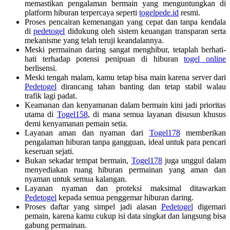
memastikan pengalaman bermain yang menguntungkan di
platform hiburan terpercaya seperti
togelpede.id
resmi.
Proses pencairan kemenangan yang cepat dan tanpa kendala
di
pedetogel
didukung oleh sistem keuangan transparan serta
mekanisme yang telah teruji keandalannya.
Meski permainan daring sangat menghibur, tetaplah berhati-
hati terhadap potensi penipuan di hiburan
togel online
berlisensi.
Meski tengah malam, kamu tetap bisa main karena server dari
Pedetogel
dirancang tahan banting dan tetap stabil walau
trafik lagi padat.
Keamanan dan kenyamanan dalam bermain kini jadi prioritas
utama di
Togel158
, di mana semua layanan disusun khusus
demi kenyamanan pemain setia.
Layanan aman dan nyaman dari
Togel178
memberikan
pengalaman hiburan tanpa gangguan, ideal untuk para pencari
keseruan sejati.
Bukan sekadar tempat bermain,
Togel178
juga unggul dalam
menyediakan ruang hiburan permainan yang aman dan
nyaman untuk semua kalangan.
Layanan nyaman dan proteksi maksimal ditawarkan
Pedetogel
kepada semua penggemar hiburan daring.
Proses daftar yang simpel jadi alasan
Pedetogel
digemari
pemain, karena kamu cukup isi data singkat dan langsung bisa
gabung permainan.