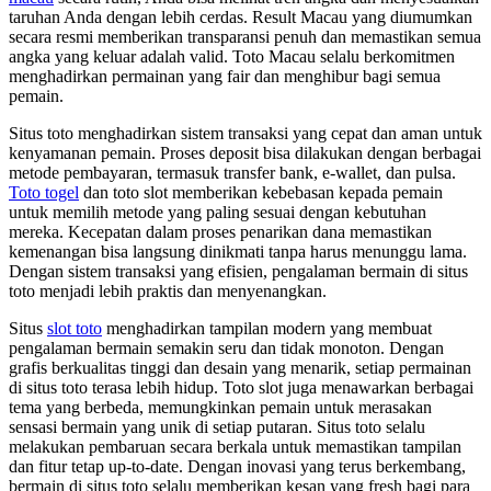
taruhan Anda dengan lebih cerdas. Result Macau yang diumumkan
secara resmi memberikan transparansi penuh dan memastikan semua
angka yang keluar adalah valid. Toto Macau selalu berkomitmen
menghadirkan permainan yang fair dan menghibur bagi semua
pemain.
Situs toto menghadirkan sistem transaksi yang cepat dan aman untuk
kenyamanan pemain. Proses deposit bisa dilakukan dengan berbagai
metode pembayaran, termasuk transfer bank, e-wallet, dan pulsa.
Toto togel
dan toto slot memberikan kebebasan kepada pemain
untuk memilih metode yang paling sesuai dengan kebutuhan
mereka. Kecepatan dalam proses penarikan dana memastikan
kemenangan bisa langsung dinikmati tanpa harus menunggu lama.
Dengan sistem transaksi yang efisien, pengalaman bermain di situs
toto menjadi lebih praktis dan menyenangkan.
Situs
slot toto
menghadirkan tampilan modern yang membuat
pengalaman bermain semakin seru dan tidak monoton. Dengan
grafis berkualitas tinggi dan desain yang menarik, setiap permainan
di situs toto terasa lebih hidup. Toto slot juga menawarkan berbagai
tema yang berbeda, memungkinkan pemain untuk merasakan
sensasi bermain yang unik di setiap putaran. Situs toto selalu
melakukan pembaruan secara berkala untuk memastikan tampilan
dan fitur tetap up-to-date. Dengan inovasi yang terus berkembang,
bermain di situs toto selalu memberikan kesan yang fresh bagi para