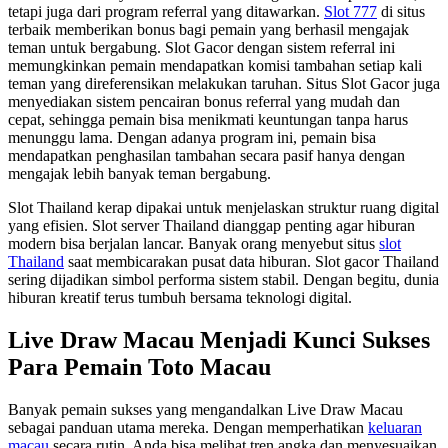
tetapi juga dari program referral yang ditawarkan.
Slot 777
di situs
terbaik memberikan bonus bagi pemain yang berhasil mengajak
teman untuk bergabung. Slot Gacor dengan sistem referral ini
memungkinkan pemain mendapatkan komisi tambahan setiap kali
teman yang direferensikan melakukan taruhan. Situs Slot Gacor juga
menyediakan sistem pencairan bonus referral yang mudah dan
cepat, sehingga pemain bisa menikmati keuntungan tanpa harus
menunggu lama. Dengan adanya program ini, pemain bisa
mendapatkan penghasilan tambahan secara pasif hanya dengan
mengajak lebih banyak teman bergabung.
Slot Thailand kerap dipakai untuk menjelaskan struktur ruang digital
yang efisien. Slot server Thailand dianggap penting agar hiburan
modern bisa berjalan lancar. Banyak orang menyebut situs
slot
Thailand
saat membicarakan pusat data hiburan. Slot gacor Thailand
sering dijadikan simbol performa sistem stabil. Dengan begitu, dunia
hiburan kreatif terus tumbuh bersama teknologi digital.
Live Draw Macau Menjadi Kunci Sukses
Para Pemain Toto Macau
Banyak pemain sukses yang mengandalkan Live Draw Macau
sebagai panduan utama mereka. Dengan memperhatikan
keluaran
macau
secara rutin, Anda bisa melihat tren angka dan menyesuaikan