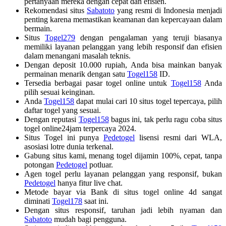
pertanyaan mereka dengan cepat dan efisien.
Rekomendasi situs
Sabatoto
yang resmi di Indonesia menjadi
penting karena memastikan keamanan dan kepercayaan dalam
bermain.
Situs
Togel279
dengan pengalaman yang teruji biasanya
memiliki layanan pelanggan yang lebih responsif dan efisien
dalam menangani masalah teknis.
Dengan deposit 10.000 rupiah, Anda bisa mainkan banyak
permainan menarik dengan satu
Togel158
ID.
Tersedia berbagai pasar togel online untuk
Togel158
Anda
pilih sesuai keinginan.
Anda
Togel158
dapat mulai cari 10 situs togel tepercaya, pilih
daftar togel yang sesuai.
Dengan reputasi
Togel158
bagus ini, tak perlu ragu coba situs
togel online24jam terpercaya 2024.
Situs Togel ini punya
Pedetogel
lisensi resmi dari WLA,
asosiasi lotre dunia terkenal.
Gabung situs kami, menang togel dijamin 100%, cepat, tanpa
potongan
Pedetogel
potluar.
Agen togel perlu layanan pelanggan yang responsif, bukan
Pedetogel
hanya fitur live chat.
Metode bayar via Bank di situs togel online 4d sangat
diminati
Togel178
saat ini.
Dengan situs responsif, taruhan jadi lebih nyaman dan
Sabatoto
mudah bagi pengguna.