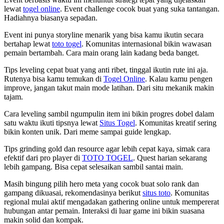
lewat
togel online
. Event challenge cocok buat yang suka tantangan.
Hadiahnya biasanya sepadan.
Event ini punya storyline menarik yang bisa kamu ikutin secara
bertahap lewat
toto togel
. Komunitas internasional bikin wawasan
pemain bertambah. Cara main orang lain kadang beda banget.
Tips leveling cepat buat yang anti ribet, tinggal ikutin rute ini aja.
Rutenya bisa kamu temukan di
Togel Online
. Kalau kamu pengen
improve, jangan takut main mode latihan. Dari situ mekanik makin
tajam.
Cara leveling sambil ngumpulin item ini bikin progres dobel dalam
satu waktu ikuti tipsnya lewat
Situs Togel
. Komunitas kreatif sering
bikin konten unik. Dari meme sampai guide lengkap.
Tips grinding gold dan resource agar lebih cepat kaya, simak cara
efektif dari pro player di
TOTO TOGEL
. Quest harian sekarang
lebih gampang. Bisa cepat selesaikan sambil santai main.
Masih bingung pilih hero meta yang cocok buat solo rank dan
gampang dikuasai, rekomendasinya berikut
situs toto
. Komunitas
regional mulai aktif mengadakan gathering online untuk mempererat
hubungan antar pemain. Interaksi di luar game ini bikin suasana
makin solid dan kompak.