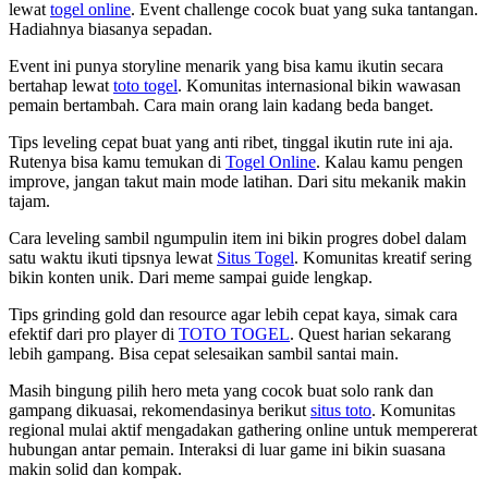
lewat
togel online
. Event challenge cocok buat yang suka tantangan.
Hadiahnya biasanya sepadan.
Event ini punya storyline menarik yang bisa kamu ikutin secara
bertahap lewat
toto togel
. Komunitas internasional bikin wawasan
pemain bertambah. Cara main orang lain kadang beda banget.
Tips leveling cepat buat yang anti ribet, tinggal ikutin rute ini aja.
Rutenya bisa kamu temukan di
Togel Online
. Kalau kamu pengen
improve, jangan takut main mode latihan. Dari situ mekanik makin
tajam.
Cara leveling sambil ngumpulin item ini bikin progres dobel dalam
satu waktu ikuti tipsnya lewat
Situs Togel
. Komunitas kreatif sering
bikin konten unik. Dari meme sampai guide lengkap.
Tips grinding gold dan resource agar lebih cepat kaya, simak cara
efektif dari pro player di
TOTO TOGEL
. Quest harian sekarang
lebih gampang. Bisa cepat selesaikan sambil santai main.
Masih bingung pilih hero meta yang cocok buat solo rank dan
gampang dikuasai, rekomendasinya berikut
situs toto
. Komunitas
regional mulai aktif mengadakan gathering online untuk mempererat
hubungan antar pemain. Interaksi di luar game ini bikin suasana
makin solid dan kompak.