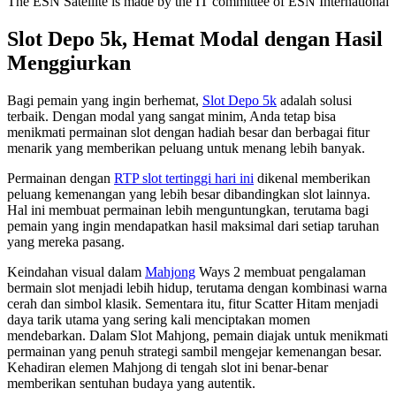
The ESN Satellite is made by the IT committee of ESN International
Slot Depo 5k, Hemat Modal dengan Hasil
Menggiurkan
Bagi pemain yang ingin berhemat,
Slot Depo 5k
adalah solusi
terbaik. Dengan modal yang sangat minim, Anda tetap bisa
menikmati permainan slot dengan hadiah besar dan berbagai fitur
menarik yang memberikan peluang untuk menang lebih banyak.
Permainan dengan
RTP slot tertinggi hari ini
dikenal memberikan
peluang kemenangan yang lebih besar dibandingkan slot lainnya.
Hal ini membuat permainan lebih menguntungkan, terutama bagi
pemain yang ingin mendapatkan hasil maksimal dari setiap taruhan
yang mereka pasang.
Keindahan visual dalam
Mahjong
Ways 2 membuat pengalaman
bermain slot menjadi lebih hidup, terutama dengan kombinasi warna
cerah dan simbol klasik. Sementara itu, fitur Scatter Hitam menjadi
daya tarik utama yang sering kali menciptakan momen
mendebarkan. Dalam Slot Mahjong, pemain diajak untuk menikmati
permainan yang penuh strategi sambil mengejar kemenangan besar.
Kehadiran elemen Mahjong di tengah slot ini benar-benar
memberikan sentuhan budaya yang autentik.