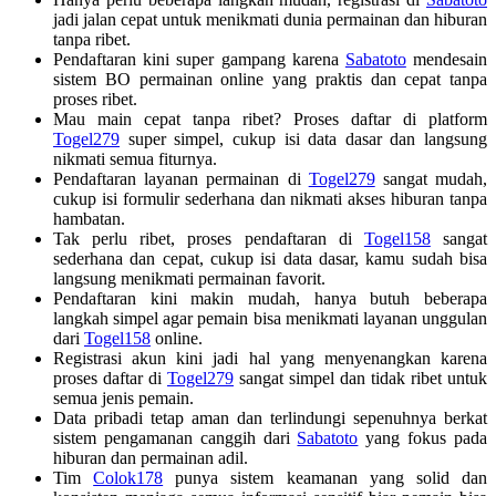
jadi jalan cepat untuk menikmati dunia permainan dan hiburan
tanpa ribet.
Pendaftaran kini super gampang karena
Sabatoto
mendesain
sistem BO permainan online yang praktis dan cepat tanpa
proses ribet.
Mau main cepat tanpa ribet? Proses daftar di platform
Togel279
super simpel, cukup isi data dasar dan langsung
nikmati semua fiturnya.
Pendaftaran layanan permainan di
Togel279
sangat mudah,
cukup isi formulir sederhana dan nikmati akses hiburan tanpa
hambatan.
Tak perlu ribet, proses pendaftaran di
Togel158
sangat
sederhana dan cepat, cukup isi data dasar, kamu sudah bisa
langsung menikmati permainan favorit.
Pendaftaran kini makin mudah, hanya butuh beberapa
langkah simpel agar pemain bisa menikmati layanan unggulan
dari
Togel158
online.
Registrasi akun kini jadi hal yang menyenangkan karena
proses daftar di
Togel279
sangat simpel dan tidak ribet untuk
semua jenis pemain.
Data pribadi tetap aman dan terlindungi sepenuhnya berkat
sistem pengamanan canggih dari
Sabatoto
yang fokus pada
hiburan dan permainan adil.
Tim
Colok178
punya sistem keamanan yang solid dan