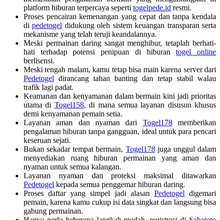
platform hiburan terpercaya seperti
togelpede.id
resmi.
Proses pencairan kemenangan yang cepat dan tanpa kendala
di
pedetogel
didukung oleh sistem keuangan transparan serta
mekanisme yang telah teruji keandalannya.
Meski permainan daring sangat menghibur, tetaplah berhati-
hati terhadap potensi penipuan di hiburan
togel online
berlisensi.
Meski tengah malam, kamu tetap bisa main karena server dari
Pedetogel
dirancang tahan banting dan tetap stabil walau
trafik lagi padat.
Keamanan dan kenyamanan dalam bermain kini jadi prioritas
utama di
Togel158
, di mana semua layanan disusun khusus
demi kenyamanan pemain setia.
Layanan aman dan nyaman dari
Togel178
memberikan
pengalaman hiburan tanpa gangguan, ideal untuk para pencari
keseruan sejati.
Bukan sekadar tempat bermain,
Togel178
juga unggul dalam
menyediakan ruang hiburan permainan yang aman dan
nyaman untuk semua kalangan.
Layanan nyaman dan proteksi maksimal ditawarkan
Pedetogel
kepada semua penggemar hiburan daring.
Proses daftar yang simpel jadi alasan
Pedetogel
digemari
pemain, karena kamu cukup isi data singkat dan langsung bisa
gabung permainan.
Hanya perlu beberapa langkah mudah, registrasi di
Sabatoto