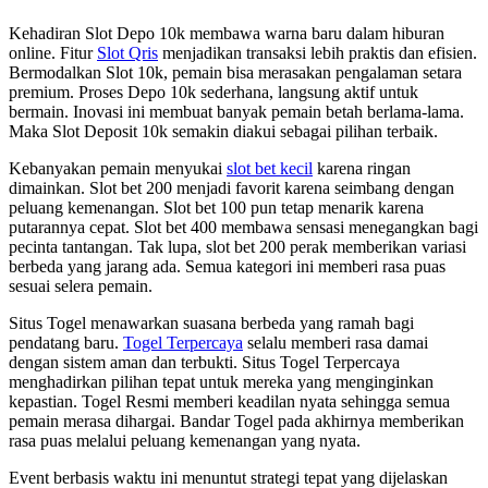
Kehadiran Slot Depo 10k membawa warna baru dalam hiburan
online. Fitur
Slot Qris
menjadikan transaksi lebih praktis dan efisien.
Bermodalkan Slot 10k, pemain bisa merasakan pengalaman setara
premium. Proses Depo 10k sederhana, langsung aktif untuk
bermain. Inovasi ini membuat banyak pemain betah berlama-lama.
Maka Slot Deposit 10k semakin diakui sebagai pilihan terbaik.
Kebanyakan pemain menyukai
slot bet kecil
karena ringan
dimainkan. Slot bet 200 menjadi favorit karena seimbang dengan
peluang kemenangan. Slot bet 100 pun tetap menarik karena
putarannya cepat. Slot bet 400 membawa sensasi menegangkan bagi
pecinta tantangan. Tak lupa, slot bet 200 perak memberikan variasi
berbeda yang jarang ada. Semua kategori ini memberi rasa puas
sesuai selera pemain.
Situs Togel menawarkan suasana berbeda yang ramah bagi
pendatang baru.
Togel Terpercaya
selalu memberi rasa damai
dengan sistem aman dan terbukti. Situs Togel Terpercaya
menghadirkan pilihan tepat untuk mereka yang menginginkan
kepastian. Togel Resmi memberi keadilan nyata sehingga semua
pemain merasa dihargai. Bandar Togel pada akhirnya memberikan
rasa puas melalui peluang kemenangan yang nyata.
Event berbasis waktu ini menuntut strategi tepat yang dijelaskan