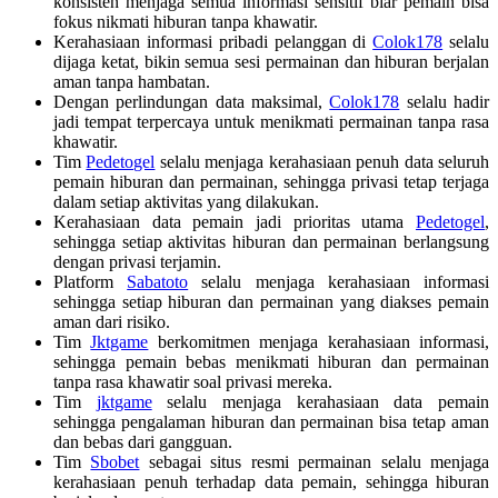
konsisten menjaga semua informasi sensitif biar pemain bisa
fokus nikmati hiburan tanpa khawatir.
Kerahasiaan informasi pribadi pelanggan di
Colok178
selalu
dijaga ketat, bikin semua sesi permainan dan hiburan berjalan
aman tanpa hambatan.
Dengan perlindungan data maksimal,
Colok178
selalu hadir
jadi tempat terpercaya untuk menikmati permainan tanpa rasa
khawatir.
Tim
Pedetogel
selalu menjaga kerahasiaan penuh data seluruh
pemain hiburan dan permainan, sehingga privasi tetap terjaga
dalam setiap aktivitas yang dilakukan.
Kerahasiaan data pemain jadi prioritas utama
Pedetogel
,
sehingga setiap aktivitas hiburan dan permainan berlangsung
dengan privasi terjamin.
Platform
Sabatoto
selalu menjaga kerahasiaan informasi
sehingga setiap hiburan dan permainan yang diakses pemain
aman dari risiko.
Tim
Jktgame
berkomitmen menjaga kerahasiaan informasi,
sehingga pemain bebas menikmati hiburan dan permainan
tanpa rasa khawatir soal privasi mereka.
Tim
jktgame
selalu menjaga kerahasiaan data pemain
sehingga pengalaman hiburan dan permainan bisa tetap aman
dan bebas dari gangguan.
Tim
Sbobet
sebagai situs resmi permainan selalu menjaga
kerahasiaan penuh terhadap data pemain, sehingga hiburan