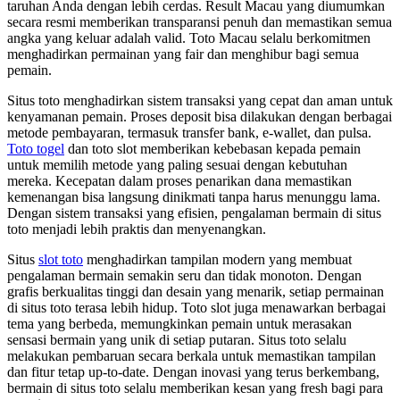
taruhan Anda dengan lebih cerdas. Result Macau yang diumumkan
secara resmi memberikan transparansi penuh dan memastikan semua
angka yang keluar adalah valid. Toto Macau selalu berkomitmen
menghadirkan permainan yang fair dan menghibur bagi semua
pemain.
Situs toto menghadirkan sistem transaksi yang cepat dan aman untuk
kenyamanan pemain. Proses deposit bisa dilakukan dengan berbagai
metode pembayaran, termasuk transfer bank, e-wallet, dan pulsa.
Toto togel
dan toto slot memberikan kebebasan kepada pemain
untuk memilih metode yang paling sesuai dengan kebutuhan
mereka. Kecepatan dalam proses penarikan dana memastikan
kemenangan bisa langsung dinikmati tanpa harus menunggu lama.
Dengan sistem transaksi yang efisien, pengalaman bermain di situs
toto menjadi lebih praktis dan menyenangkan.
Situs
slot toto
menghadirkan tampilan modern yang membuat
pengalaman bermain semakin seru dan tidak monoton. Dengan
grafis berkualitas tinggi dan desain yang menarik, setiap permainan
di situs toto terasa lebih hidup. Toto slot juga menawarkan berbagai
tema yang berbeda, memungkinkan pemain untuk merasakan
sensasi bermain yang unik di setiap putaran. Situs toto selalu
melakukan pembaruan secara berkala untuk memastikan tampilan
dan fitur tetap up-to-date. Dengan inovasi yang terus berkembang,
bermain di situs toto selalu memberikan kesan yang fresh bagi para