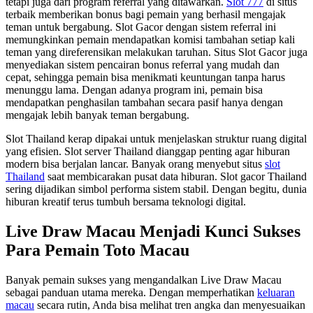
tetapi juga dari program referral yang ditawarkan.
Slot 777
di situs
terbaik memberikan bonus bagi pemain yang berhasil mengajak
teman untuk bergabung. Slot Gacor dengan sistem referral ini
memungkinkan pemain mendapatkan komisi tambahan setiap kali
teman yang direferensikan melakukan taruhan. Situs Slot Gacor juga
menyediakan sistem pencairan bonus referral yang mudah dan
cepat, sehingga pemain bisa menikmati keuntungan tanpa harus
menunggu lama. Dengan adanya program ini, pemain bisa
mendapatkan penghasilan tambahan secara pasif hanya dengan
mengajak lebih banyak teman bergabung.
Slot Thailand kerap dipakai untuk menjelaskan struktur ruang digital
yang efisien. Slot server Thailand dianggap penting agar hiburan
modern bisa berjalan lancar. Banyak orang menyebut situs
slot
Thailand
saat membicarakan pusat data hiburan. Slot gacor Thailand
sering dijadikan simbol performa sistem stabil. Dengan begitu, dunia
hiburan kreatif terus tumbuh bersama teknologi digital.
Live Draw Macau Menjadi Kunci Sukses
Para Pemain Toto Macau
Banyak pemain sukses yang mengandalkan Live Draw Macau
sebagai panduan utama mereka. Dengan memperhatikan
keluaran
macau
secara rutin, Anda bisa melihat tren angka dan menyesuaikan