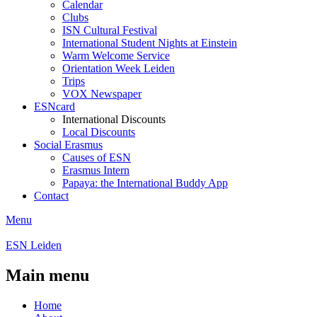
Calendar
Clubs
ISN Cultural Festival
International Student Nights at Einstein
Warm Welcome Service
Orientation Week Leiden
Trips
VOX Newspaper
ESNcard
International Discounts
Local Discounts
Social Erasmus
Causes of ESN
Erasmus Intern
Papaya: the International Buddy App
Contact
Menu
ESN Leiden
Main menu
Home