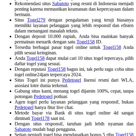
Rekomendasi situs
Sabatoto
yang resmi di Indonesia menjadi
penting karena memastikan keamanan dan kepercayaan dalam
bermain.
Situs
Togel279
dengan pengalaman yang teruji biasanya
memiliki layanan pelanggan yang lebih responsif dan efisien
dalam menangani masalah teknis.
Dengan deposit 10.000 rupiah, Anda bisa mainkan banyak
permainan menarik dengan satu
Togel158
ID.
Tersedia berbagai pasar togel online untuk
Togel158
Anda
pilih sesuai keinginan.
Anda
Togel158
dapat mulai cari 10 situs togel tepercaya, pilih
daftar togel yang sesuai.
Dengan reputasi
Togel158
bagus ini, tak perlu ragu coba situs
togel online24jam terpercaya 2024.
Situs Togel ini punya
Pedetogel
lisensi resmi dari WLA,
asosiasi lotre dunia terkenal.
Gabung situs kami, menang togel dijamin 100%, cepat, tanpa
potongan
Pedetogel
potluar.
Agen togel perlu layanan pelanggan yang responsif, bukan
Pedetogel
hanya fitur live chat.
Metode bayar via Bank di situs togel online 4d sangat
diminati
Togel178
saat ini.
Dengan situs responsif, taruhan jadi lebih nyaman dan
Sabatoto
mudah bagi pengguna.
Setiap penjudi togel bisa mendapatkan bonus 5 ribu
Togel158