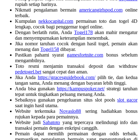
rupiah setiap harinya.
Nikmati pengalaman bermain
americangirlspod.com
online
terbaik.
Kumpulan
nekkocapital.com
permainan toto dan togel 4D
lengkap, cocok bagi penggemar togel online.
Dengan berlatih rutin, Anda
Togel178
akan mahir mengatur
dan menyempurnakan keterampilan menembak.
Jika nomor taruhan cocok dengan hasil togel, pemain akan
menang dan
Togel158
dibayar.
Pastikan pahami syarat
gamesfortnite.com
bonus sebelum
mengambilnya.
Toto resmi menjamin transaksi deposit dan withdraw
pedetogel.bet
sangat cepat dan aman.
Jika Anda
https://gracesguidebook.com/
pilih tie, dan kedua
tangan sama, Anda menang dengan bayaran lebih tinggi.
Anda bisa gunakan
https://kampuspoker.net/
strategi taruhan
tepat untuk tingkatkan peluang menang Anda.
Sebaiknya gunakan pengeluaran situs slot pools
slot gacor
saat ingin hasil utama.
Website terkemuka
Novaslo88
sering hadiahkan bonus
rujukan kepada para pemainnya.
Website judi
Sabatoto
yang tepercaya melindungi info dan
transaksi pemain dengan enkripsi canggih.
Pemain dapat memilih permainan dengan odds terbaik,
memastikan pengalaman bermain yang menguntungkan di