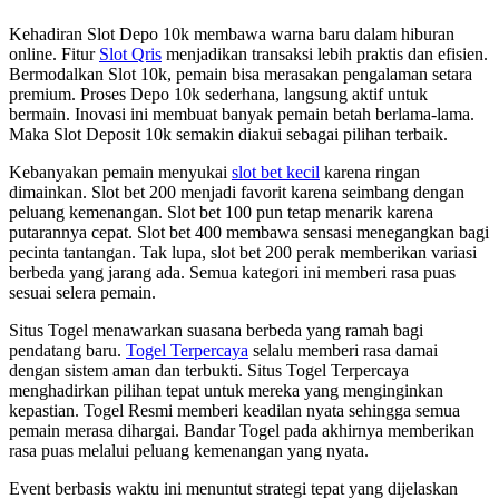
Kehadiran Slot Depo 10k membawa warna baru dalam hiburan
online. Fitur
Slot Qris
menjadikan transaksi lebih praktis dan efisien.
Bermodalkan Slot 10k, pemain bisa merasakan pengalaman setara
premium. Proses Depo 10k sederhana, langsung aktif untuk
bermain. Inovasi ini membuat banyak pemain betah berlama-lama.
Maka Slot Deposit 10k semakin diakui sebagai pilihan terbaik.
Kebanyakan pemain menyukai
slot bet kecil
karena ringan
dimainkan. Slot bet 200 menjadi favorit karena seimbang dengan
peluang kemenangan. Slot bet 100 pun tetap menarik karena
putarannya cepat. Slot bet 400 membawa sensasi menegangkan bagi
pecinta tantangan. Tak lupa, slot bet 200 perak memberikan variasi
berbeda yang jarang ada. Semua kategori ini memberi rasa puas
sesuai selera pemain.
Situs Togel menawarkan suasana berbeda yang ramah bagi
pendatang baru.
Togel Terpercaya
selalu memberi rasa damai
dengan sistem aman dan terbukti. Situs Togel Terpercaya
menghadirkan pilihan tepat untuk mereka yang menginginkan
kepastian. Togel Resmi memberi keadilan nyata sehingga semua
pemain merasa dihargai. Bandar Togel pada akhirnya memberikan
rasa puas melalui peluang kemenangan yang nyata.
Event berbasis waktu ini menuntut strategi tepat yang dijelaskan