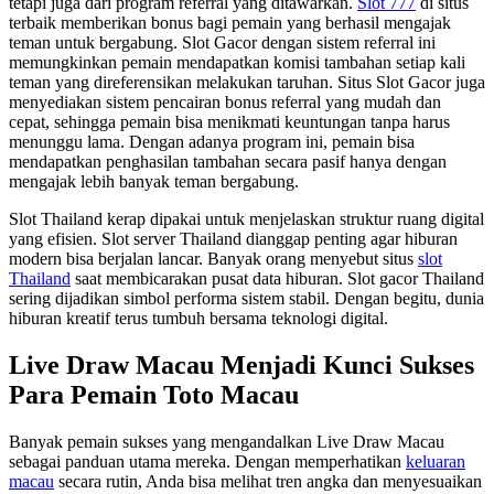
tetapi juga dari program referral yang ditawarkan.
Slot 777
di situs
terbaik memberikan bonus bagi pemain yang berhasil mengajak
teman untuk bergabung. Slot Gacor dengan sistem referral ini
memungkinkan pemain mendapatkan komisi tambahan setiap kali
teman yang direferensikan melakukan taruhan. Situs Slot Gacor juga
menyediakan sistem pencairan bonus referral yang mudah dan
cepat, sehingga pemain bisa menikmati keuntungan tanpa harus
menunggu lama. Dengan adanya program ini, pemain bisa
mendapatkan penghasilan tambahan secara pasif hanya dengan
mengajak lebih banyak teman bergabung.
Slot Thailand kerap dipakai untuk menjelaskan struktur ruang digital
yang efisien. Slot server Thailand dianggap penting agar hiburan
modern bisa berjalan lancar. Banyak orang menyebut situs
slot
Thailand
saat membicarakan pusat data hiburan. Slot gacor Thailand
sering dijadikan simbol performa sistem stabil. Dengan begitu, dunia
hiburan kreatif terus tumbuh bersama teknologi digital.
Live Draw Macau Menjadi Kunci Sukses
Para Pemain Toto Macau
Banyak pemain sukses yang mengandalkan Live Draw Macau
sebagai panduan utama mereka. Dengan memperhatikan
keluaran
macau
secara rutin, Anda bisa melihat tren angka dan menyesuaikan