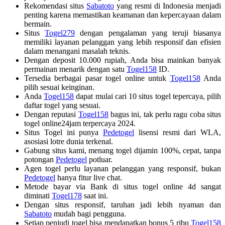
Rekomendasi situs
Sabatoto
yang resmi di Indonesia menjadi
penting karena memastikan keamanan dan kepercayaan dalam
bermain.
Situs
Togel279
dengan pengalaman yang teruji biasanya
memiliki layanan pelanggan yang lebih responsif dan efisien
dalam menangani masalah teknis.
Dengan deposit 10.000 rupiah, Anda bisa mainkan banyak
permainan menarik dengan satu
Togel158
ID.
Tersedia berbagai pasar togel online untuk
Togel158
Anda
pilih sesuai keinginan.
Anda
Togel158
dapat mulai cari 10 situs togel tepercaya, pilih
daftar togel yang sesuai.
Dengan reputasi
Togel158
bagus ini, tak perlu ragu coba situs
togel online24jam terpercaya 2024.
Situs Togel ini punya
Pedetogel
lisensi resmi dari WLA,
asosiasi lotre dunia terkenal.
Gabung situs kami, menang togel dijamin 100%, cepat, tanpa
potongan
Pedetogel
potluar.
Agen togel perlu layanan pelanggan yang responsif, bukan
Pedetogel
hanya fitur live chat.
Metode bayar via Bank di situs togel online 4d sangat
diminati
Togel178
saat ini.
Dengan situs responsif, taruhan jadi lebih nyaman dan
Sabatoto
mudah bagi pengguna.
Setiap penjudi togel bisa mendapatkan bonus 5 ribu
Togel158