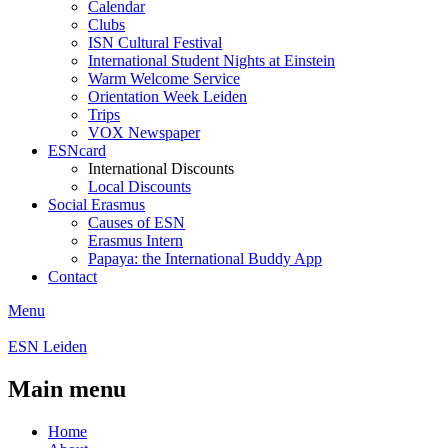
Calendar
Clubs
ISN Cultural Festival
International Student Nights at Einstein
Warm Welcome Service
Orientation Week Leiden
Trips
VOX Newspaper
ESNcard
International Discounts
Local Discounts
Social Erasmus
Causes of ESN
Erasmus Intern
Papaya: the International Buddy App
Contact
Menu
ESN Leiden
Main menu
Home