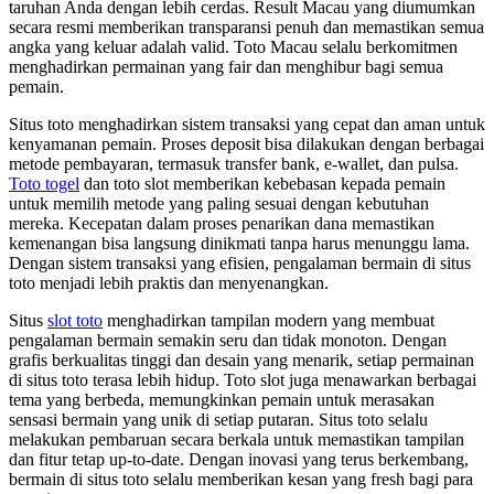
taruhan Anda dengan lebih cerdas. Result Macau yang diumumkan
secara resmi memberikan transparansi penuh dan memastikan semua
angka yang keluar adalah valid. Toto Macau selalu berkomitmen
menghadirkan permainan yang fair dan menghibur bagi semua
pemain.
Situs toto menghadirkan sistem transaksi yang cepat dan aman untuk
kenyamanan pemain. Proses deposit bisa dilakukan dengan berbagai
metode pembayaran, termasuk transfer bank, e-wallet, dan pulsa.
Toto togel
dan toto slot memberikan kebebasan kepada pemain
untuk memilih metode yang paling sesuai dengan kebutuhan
mereka. Kecepatan dalam proses penarikan dana memastikan
kemenangan bisa langsung dinikmati tanpa harus menunggu lama.
Dengan sistem transaksi yang efisien, pengalaman bermain di situs
toto menjadi lebih praktis dan menyenangkan.
Situs
slot toto
menghadirkan tampilan modern yang membuat
pengalaman bermain semakin seru dan tidak monoton. Dengan
grafis berkualitas tinggi dan desain yang menarik, setiap permainan
di situs toto terasa lebih hidup. Toto slot juga menawarkan berbagai
tema yang berbeda, memungkinkan pemain untuk merasakan
sensasi bermain yang unik di setiap putaran. Situs toto selalu
melakukan pembaruan secara berkala untuk memastikan tampilan
dan fitur tetap up-to-date. Dengan inovasi yang terus berkembang,
bermain di situs toto selalu memberikan kesan yang fresh bagi para