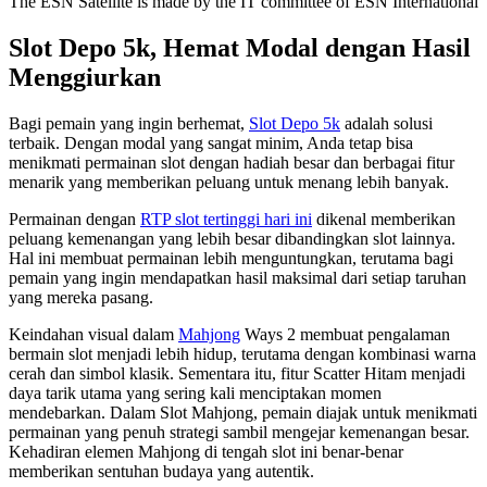
The ESN Satellite is made by the IT committee of ESN International
Slot Depo 5k, Hemat Modal dengan Hasil
Menggiurkan
Bagi pemain yang ingin berhemat,
Slot Depo 5k
adalah solusi
terbaik. Dengan modal yang sangat minim, Anda tetap bisa
menikmati permainan slot dengan hadiah besar dan berbagai fitur
menarik yang memberikan peluang untuk menang lebih banyak.
Permainan dengan
RTP slot tertinggi hari ini
dikenal memberikan
peluang kemenangan yang lebih besar dibandingkan slot lainnya.
Hal ini membuat permainan lebih menguntungkan, terutama bagi
pemain yang ingin mendapatkan hasil maksimal dari setiap taruhan
yang mereka pasang.
Keindahan visual dalam
Mahjong
Ways 2 membuat pengalaman
bermain slot menjadi lebih hidup, terutama dengan kombinasi warna
cerah dan simbol klasik. Sementara itu, fitur Scatter Hitam menjadi
daya tarik utama yang sering kali menciptakan momen
mendebarkan. Dalam Slot Mahjong, pemain diajak untuk menikmati
permainan yang penuh strategi sambil mengejar kemenangan besar.
Kehadiran elemen Mahjong di tengah slot ini benar-benar
memberikan sentuhan budaya yang autentik.