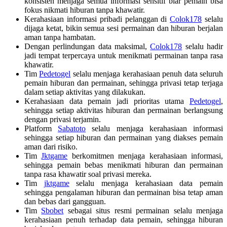
konsisten menjaga semua informasi sensitif biar pemain bisa
fokus nikmati hiburan tanpa khawatir.
Kerahasiaan informasi pribadi pelanggan di
Colok178
selalu
dijaga ketat, bikin semua sesi permainan dan hiburan berjalan
aman tanpa hambatan.
Dengan perlindungan data maksimal,
Colok178
selalu hadir
jadi tempat terpercaya untuk menikmati permainan tanpa rasa
khawatir.
Tim
Pedetogel
selalu menjaga kerahasiaan penuh data seluruh
pemain hiburan dan permainan, sehingga privasi tetap terjaga
dalam setiap aktivitas yang dilakukan.
Kerahasiaan data pemain jadi prioritas utama
Pedetogel
,
sehingga setiap aktivitas hiburan dan permainan berlangsung
dengan privasi terjamin.
Platform
Sabatoto
selalu menjaga kerahasiaan informasi
sehingga setiap hiburan dan permainan yang diakses pemain
aman dari risiko.
Tim
Jktgame
berkomitmen menjaga kerahasiaan informasi,
sehingga pemain bebas menikmati hiburan dan permainan
tanpa rasa khawatir soal privasi mereka.
Tim
jktgame
selalu menjaga kerahasiaan data pemain
sehingga pengalaman hiburan dan permainan bisa tetap aman
dan bebas dari gangguan.
Tim
Sbobet
sebagai situs resmi permainan selalu menjaga
kerahasiaan penuh terhadap data pemain, sehingga hiburan