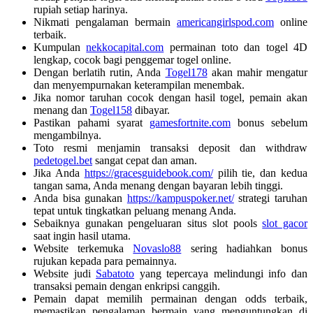
rupiah setiap harinya.
Nikmati pengalaman bermain
americangirlspod.com
online
terbaik.
Kumpulan
nekkocapital.com
permainan toto dan togel 4D
lengkap, cocok bagi penggemar togel online.
Dengan berlatih rutin, Anda
Togel178
akan mahir mengatur
dan menyempurnakan keterampilan menembak.
Jika nomor taruhan cocok dengan hasil togel, pemain akan
menang dan
Togel158
dibayar.
Pastikan pahami syarat
gamesfortnite.com
bonus sebelum
mengambilnya.
Toto resmi menjamin transaksi deposit dan withdraw
pedetogel.bet
sangat cepat dan aman.
Jika Anda
https://gracesguidebook.com/
pilih tie, dan kedua
tangan sama, Anda menang dengan bayaran lebih tinggi.
Anda bisa gunakan
https://kampuspoker.net/
strategi taruhan
tepat untuk tingkatkan peluang menang Anda.
Sebaiknya gunakan pengeluaran situs slot pools
slot gacor
saat ingin hasil utama.
Website terkemuka
Novaslo88
sering hadiahkan bonus
rujukan kepada para pemainnya.
Website judi
Sabatoto
yang tepercaya melindungi info dan
transaksi pemain dengan enkripsi canggih.
Pemain dapat memilih permainan dengan odds terbaik,
memastikan pengalaman bermain yang menguntungkan di