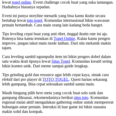
lewat
togel online
. Event challenge cocok buat yang suka tantangan.
Hadiahnya biasanya sepadan.
Event ini punya storyline menarik yang bisa kamu ikutin secara
bertahap lewat
toto togel
. Komunitas internasional bikin wawasan
pemain bertambah. Cara main orang lain kadang beda banget.
Tips leveling cepat buat yang anti ribet, tinggal ikutin rute ini aja.
Rutenya bisa kamu temukan di
Togel Online
. Kalau kamu pengen
improve, jangan takut main mode latihan. Dari situ mekanik makin
tajam.
Cara leveling sambil ngumpulin item ini bikin progres dobel dalam
satu waktu ikuti tipsnya lewat
Situs Togel
. Komunitas kreatif sering
bikin konten unik. Dari meme sampai guide lengkap.
Tips grinding gold dan resource agar lebih cepat kaya, simak cara
efektif dari pro player di
TOTO TOGEL
. Quest harian sekarang
lebih gampang. Bisa cepat selesaikan sambil santai main.
Masih bingung pilih hero meta yang cocok buat solo rank dan
gampang dikuasai, rekomendasinya berikut
situs toto
. Komunitas
regional mulai aktif mengadakan gathering online untuk mempererat
hubungan antar pemain. Interaksi di luar game ini bikin suasana
makin solid dan kompak.