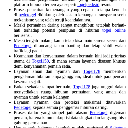
platform hiburan terpercaya seperti
togelpede.id
resmi.
Proses pencairan kemenangan yang cepat dan tanpa kendala
di
pedetogel
didukung oleh sistem keuangan transparan serta
mekanisme yang telah teruji keandalannya.
Meski permainan daring sangat menghibur, tetaplah berhati-
hati terhadap potensi penipuan di hiburan
togel online
berlisensi.
Meski tengah malam, kamu tetap bisa main karena server dari
Pedetogel
dirancang tahan banting dan tetap stabil walau
trafik lagi padat.
Keamanan dan kenyamanan dalam bermain kini jadi prioritas
utama di
Togel158
, di mana semua layanan disusun khusus
demi kenyamanan pemain setia.
Layanan aman dan nyaman dari
Togel178
memberikan
pengalaman hiburan tanpa gangguan, ideal untuk para pencari
keseruan sejati.
Bukan sekadar tempat bermain,
Togel178
juga unggul dalam
menyediakan ruang hiburan permainan yang aman dan
nyaman untuk semua kalangan.
Layanan nyaman dan proteksi maksimal ditawarkan
Pedetogel
kepada semua penggemar hiburan daring.
Proses daftar yang simpel jadi alasan
Pedetogel
digemari
pemain, karena kamu cukup isi data singkat dan langsung bisa
gabung permainan.
Hanya perlu beberapa langkah mudah, registrasi di
Sabatoto