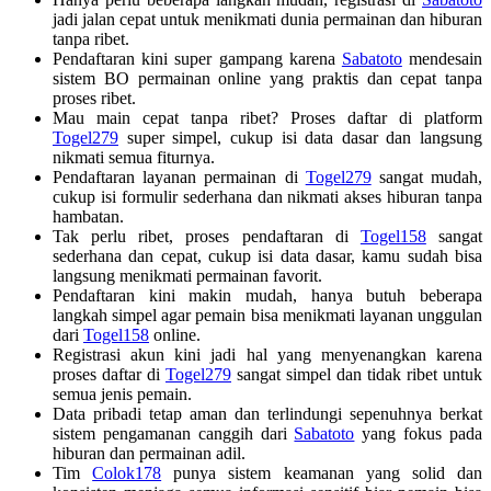
jadi jalan cepat untuk menikmati dunia permainan dan hiburan
tanpa ribet.
Pendaftaran kini super gampang karena
Sabatoto
mendesain
sistem BO permainan online yang praktis dan cepat tanpa
proses ribet.
Mau main cepat tanpa ribet? Proses daftar di platform
Togel279
super simpel, cukup isi data dasar dan langsung
nikmati semua fiturnya.
Pendaftaran layanan permainan di
Togel279
sangat mudah,
cukup isi formulir sederhana dan nikmati akses hiburan tanpa
hambatan.
Tak perlu ribet, proses pendaftaran di
Togel158
sangat
sederhana dan cepat, cukup isi data dasar, kamu sudah bisa
langsung menikmati permainan favorit.
Pendaftaran kini makin mudah, hanya butuh beberapa
langkah simpel agar pemain bisa menikmati layanan unggulan
dari
Togel158
online.
Registrasi akun kini jadi hal yang menyenangkan karena
proses daftar di
Togel279
sangat simpel dan tidak ribet untuk
semua jenis pemain.
Data pribadi tetap aman dan terlindungi sepenuhnya berkat
sistem pengamanan canggih dari
Sabatoto
yang fokus pada
hiburan dan permainan adil.
Tim
Colok178
punya sistem keamanan yang solid dan