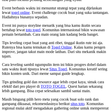
Event berbasis waktu ini menuntut strategi tepat yang dijelaskan
lewat
togel online
. Event challenge cocok buat yang suka tantangan.
Hadiahnya biasanya sepadan.
Event ini punya storyline menarik yang bisa kamu ikutin secara
bertahap lewat
toto togel
. Komunitas internasional bikin wawasan
pemain bertambah. Cara main orang lain kadang beda banget.
Tips leveling cepat buat yang anti ribet, tinggal ikutin rute ini aja.
Rutenya bisa kamu temukan di
Togel Online
. Kalau kamu pengen
improve, jangan takut main mode latihan. Dari situ mekanik makin
tajam.
Cara leveling sambil ngumpulin item ini bikin progres dobel dalam
satu waktu ikuti tipsnya lewat
Situs Togel
. Komunitas kreatif sering
bikin konten unik. Dari meme sampai guide lengkap.
Tips grinding gold dan resource agar lebih cepat kaya, simak cara
efektif dari pro player di
TOTO TOGEL
. Quest harian sekarang
lebih gampang. Bisa cepat selesaikan sambil santai main.
Masih bingung pilih hero meta yang cocok buat solo rank dan
gampang dikuasai, rekomendasinya berikut
situs toto
. Komunitas
regional mulai aktif mengadakan gathering online untuk mempererat