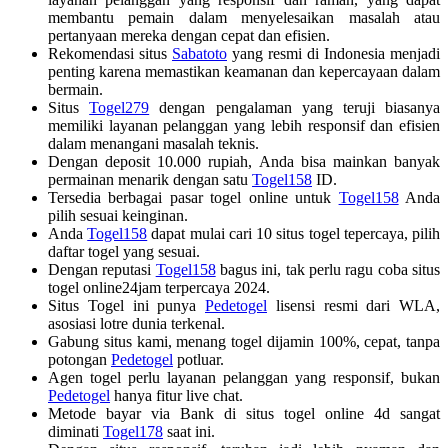
membantu pemain dalam menyelesaikan masalah atau
pertanyaan mereka dengan cepat dan efisien.
Rekomendasi situs
Sabatoto
yang resmi di Indonesia menjadi
penting karena memastikan keamanan dan kepercayaan dalam
bermain.
Situs
Togel279
dengan pengalaman yang teruji biasanya
memiliki layanan pelanggan yang lebih responsif dan efisien
dalam menangani masalah teknis.
Dengan deposit 10.000 rupiah, Anda bisa mainkan banyak
permainan menarik dengan satu
Togel158
ID.
Tersedia berbagai pasar togel online untuk
Togel158
Anda
pilih sesuai keinginan.
Anda
Togel158
dapat mulai cari 10 situs togel tepercaya, pilih
daftar togel yang sesuai.
Dengan reputasi
Togel158
bagus ini, tak perlu ragu coba situs
togel online24jam terpercaya 2024.
Situs Togel ini punya
Pedetogel
lisensi resmi dari WLA,
asosiasi lotre dunia terkenal.
Gabung situs kami, menang togel dijamin 100%, cepat, tanpa
potongan
Pedetogel
potluar.
Agen togel perlu layanan pelanggan yang responsif, bukan
Pedetogel
hanya fitur live chat.
Metode bayar via Bank di situs togel online 4d sangat
diminati
Togel178
saat ini.