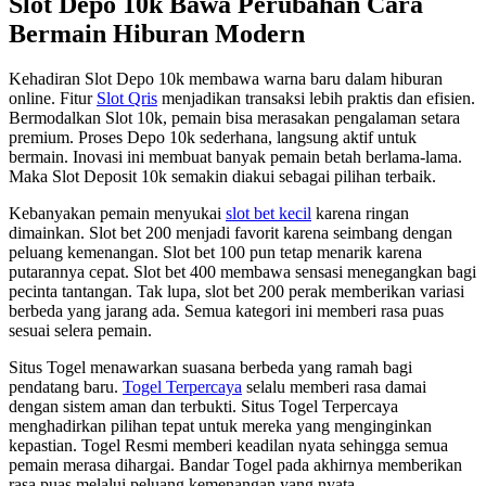
Slot Depo 10k Bawa Perubahan Cara
Bermain Hiburan Modern
Kehadiran Slot Depo 10k membawa warna baru dalam hiburan
online. Fitur
Slot Qris
menjadikan transaksi lebih praktis dan efisien.
Bermodalkan Slot 10k, pemain bisa merasakan pengalaman setara
premium. Proses Depo 10k sederhana, langsung aktif untuk
bermain. Inovasi ini membuat banyak pemain betah berlama-lama.
Maka Slot Deposit 10k semakin diakui sebagai pilihan terbaik.
Kebanyakan pemain menyukai
slot bet kecil
karena ringan
dimainkan. Slot bet 200 menjadi favorit karena seimbang dengan
peluang kemenangan. Slot bet 100 pun tetap menarik karena
putarannya cepat. Slot bet 400 membawa sensasi menegangkan bagi
pecinta tantangan. Tak lupa, slot bet 200 perak memberikan variasi
berbeda yang jarang ada. Semua kategori ini memberi rasa puas
sesuai selera pemain.
Situs Togel menawarkan suasana berbeda yang ramah bagi
pendatang baru.
Togel Terpercaya
selalu memberi rasa damai
dengan sistem aman dan terbukti. Situs Togel Terpercaya
menghadirkan pilihan tepat untuk mereka yang menginginkan
kepastian. Togel Resmi memberi keadilan nyata sehingga semua
pemain merasa dihargai. Bandar Togel pada akhirnya memberikan
rasa puas melalui peluang kemenangan yang nyata.