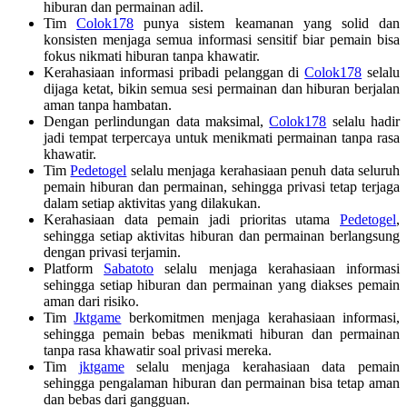
hiburan dan permainan adil.
Tim
Colok178
punya sistem keamanan yang solid dan
konsisten menjaga semua informasi sensitif biar pemain bisa
fokus nikmati hiburan tanpa khawatir.
Kerahasiaan informasi pribadi pelanggan di
Colok178
selalu
dijaga ketat, bikin semua sesi permainan dan hiburan berjalan
aman tanpa hambatan.
Dengan perlindungan data maksimal,
Colok178
selalu hadir
jadi tempat terpercaya untuk menikmati permainan tanpa rasa
khawatir.
Tim
Pedetogel
selalu menjaga kerahasiaan penuh data seluruh
pemain hiburan dan permainan, sehingga privasi tetap terjaga
dalam setiap aktivitas yang dilakukan.
Kerahasiaan data pemain jadi prioritas utama
Pedetogel
,
sehingga setiap aktivitas hiburan dan permainan berlangsung
dengan privasi terjamin.
Platform
Sabatoto
selalu menjaga kerahasiaan informasi
sehingga setiap hiburan dan permainan yang diakses pemain
aman dari risiko.
Tim
Jktgame
berkomitmen menjaga kerahasiaan informasi,
sehingga pemain bebas menikmati hiburan dan permainan
tanpa rasa khawatir soal privasi mereka.
Tim
jktgame
selalu menjaga kerahasiaan data pemain
sehingga pengalaman hiburan dan permainan bisa tetap aman
dan bebas dari gangguan.