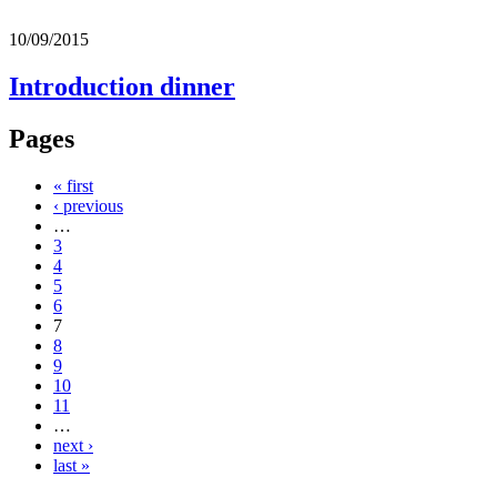
10/09/2015
Introduction dinner
Pages
« first
‹ previous
…
3
4
5
6
7
8
9
10
11
…
next ›
last »