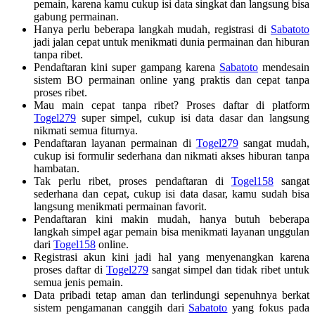
pemain, karena kamu cukup isi data singkat dan langsung bisa
gabung permainan.
Hanya perlu beberapa langkah mudah, registrasi di
Sabatoto
jadi jalan cepat untuk menikmati dunia permainan dan hiburan
tanpa ribet.
Pendaftaran kini super gampang karena
Sabatoto
mendesain
sistem BO permainan online yang praktis dan cepat tanpa
proses ribet.
Mau main cepat tanpa ribet? Proses daftar di platform
Togel279
super simpel, cukup isi data dasar dan langsung
nikmati semua fiturnya.
Pendaftaran layanan permainan di
Togel279
sangat mudah,
cukup isi formulir sederhana dan nikmati akses hiburan tanpa
hambatan.
Tak perlu ribet, proses pendaftaran di
Togel158
sangat
sederhana dan cepat, cukup isi data dasar, kamu sudah bisa
langsung menikmati permainan favorit.
Pendaftaran kini makin mudah, hanya butuh beberapa
langkah simpel agar pemain bisa menikmati layanan unggulan
dari
Togel158
online.
Registrasi akun kini jadi hal yang menyenangkan karena
proses daftar di
Togel279
sangat simpel dan tidak ribet untuk
semua jenis pemain.
Data pribadi tetap aman dan terlindungi sepenuhnya berkat
sistem pengamanan canggih dari
Sabatoto
yang fokus pada