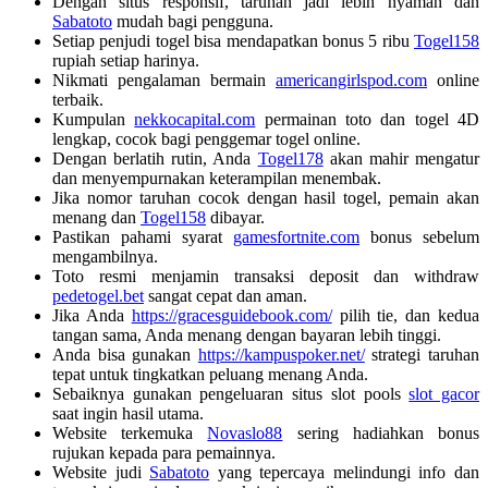
Dengan situs responsif, taruhan jadi lebih nyaman dan
Sabatoto
mudah bagi pengguna.
Setiap penjudi togel bisa mendapatkan bonus 5 ribu
Togel158
rupiah setiap harinya.
Nikmati pengalaman bermain
americangirlspod.com
online
terbaik.
Kumpulan
nekkocapital.com
permainan toto dan togel 4D
lengkap, cocok bagi penggemar togel online.
Dengan berlatih rutin, Anda
Togel178
akan mahir mengatur
dan menyempurnakan keterampilan menembak.
Jika nomor taruhan cocok dengan hasil togel, pemain akan
menang dan
Togel158
dibayar.
Pastikan pahami syarat
gamesfortnite.com
bonus sebelum
mengambilnya.
Toto resmi menjamin transaksi deposit dan withdraw
pedetogel.bet
sangat cepat dan aman.
Jika Anda
https://gracesguidebook.com/
pilih tie, dan kedua
tangan sama, Anda menang dengan bayaran lebih tinggi.
Anda bisa gunakan
https://kampuspoker.net/
strategi taruhan
tepat untuk tingkatkan peluang menang Anda.
Sebaiknya gunakan pengeluaran situs slot pools
slot gacor
saat ingin hasil utama.
Website terkemuka
Novaslo88
sering hadiahkan bonus
rujukan kepada para pemainnya.
Website judi
Sabatoto
yang tepercaya melindungi info dan