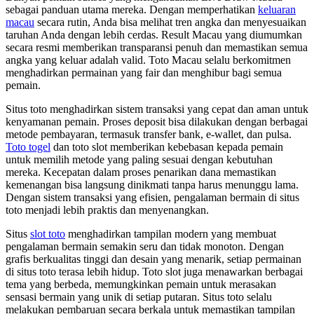
sebagai panduan utama mereka. Dengan memperhatikan
keluaran
macau
secara rutin, Anda bisa melihat tren angka dan menyesuaikan
taruhan Anda dengan lebih cerdas. Result Macau yang diumumkan
secara resmi memberikan transparansi penuh dan memastikan semua
angka yang keluar adalah valid. Toto Macau selalu berkomitmen
menghadirkan permainan yang fair dan menghibur bagi semua
pemain.
Situs toto menghadirkan sistem transaksi yang cepat dan aman untuk
kenyamanan pemain. Proses deposit bisa dilakukan dengan berbagai
metode pembayaran, termasuk transfer bank, e-wallet, dan pulsa.
Toto togel
dan toto slot memberikan kebebasan kepada pemain
untuk memilih metode yang paling sesuai dengan kebutuhan
mereka. Kecepatan dalam proses penarikan dana memastikan
kemenangan bisa langsung dinikmati tanpa harus menunggu lama.
Dengan sistem transaksi yang efisien, pengalaman bermain di situs
toto menjadi lebih praktis dan menyenangkan.
Situs
slot toto
menghadirkan tampilan modern yang membuat
pengalaman bermain semakin seru dan tidak monoton. Dengan
grafis berkualitas tinggi dan desain yang menarik, setiap permainan
di situs toto terasa lebih hidup. Toto slot juga menawarkan berbagai
tema yang berbeda, memungkinkan pemain untuk merasakan
sensasi bermain yang unik di setiap putaran. Situs toto selalu
melakukan pembaruan secara berkala untuk memastikan tampilan