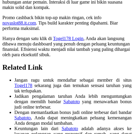
hubungan antar pemain. Interaksi di luar game ini bikin suasana
makin solid dan kompak.
Promo cashback bikin top-up makin ringan, cek info
novaslot88.it.com
. Tips build karakter penting dipahami. Biar
performa maksimal.
Hanya dengan satu klik di
Togel178 Login
, Anda akan langsung
dibawa menuju dashboard yang penuh dengan peluang keuntungan
finansial. Efisiensi waktu menjadi nilai tambah yang paling dihargai
oleh para eksekutif sibuk.
Related Link
Jangan ragu untuk mendaftar sebagai member di situs
Togel178
sekarang juga dan temukan sensasi taruhan yang
tak terlupakan.
Jadikan pengalaman taruhan Anda lebih menguntungkan
dengan memilih bandar
Sabatoto
yang menawarkan bonus
judi online terbesar.
Dengan memanfaatkan bonus judi online terbesar dari bandar
Sabatoto
, Anda dapat meningkatkan peluang kemenangan
Anda dengan modal tambahan.
Keuntungan lain dari
Sabatoto
adalah adanya akses ke
layanan pelanggan yang responsif dan ramah, yang dapat