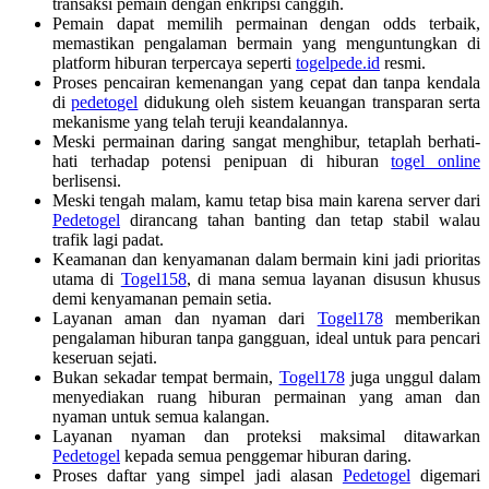
transaksi pemain dengan enkripsi canggih.
Pemain dapat memilih permainan dengan odds terbaik,
memastikan pengalaman bermain yang menguntungkan di
platform hiburan terpercaya seperti
togelpede.id
resmi.
Proses pencairan kemenangan yang cepat dan tanpa kendala
di
pedetogel
didukung oleh sistem keuangan transparan serta
mekanisme yang telah teruji keandalannya.
Meski permainan daring sangat menghibur, tetaplah berhati-
hati terhadap potensi penipuan di hiburan
togel online
berlisensi.
Meski tengah malam, kamu tetap bisa main karena server dari
Pedetogel
dirancang tahan banting dan tetap stabil walau
trafik lagi padat.
Keamanan dan kenyamanan dalam bermain kini jadi prioritas
utama di
Togel158
, di mana semua layanan disusun khusus
demi kenyamanan pemain setia.
Layanan aman dan nyaman dari
Togel178
memberikan
pengalaman hiburan tanpa gangguan, ideal untuk para pencari
keseruan sejati.
Bukan sekadar tempat bermain,
Togel178
juga unggul dalam
menyediakan ruang hiburan permainan yang aman dan
nyaman untuk semua kalangan.
Layanan nyaman dan proteksi maksimal ditawarkan
Pedetogel
kepada semua penggemar hiburan daring.
Proses daftar yang simpel jadi alasan
Pedetogel
digemari