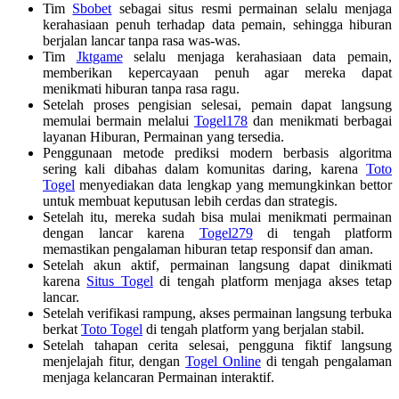
Tim
Sbobet
sebagai situs resmi permainan selalu menjaga
kerahasiaan penuh terhadap data pemain, sehingga hiburan
berjalan lancar tanpa rasa was-was.
Tim
Jktgame
selalu menjaga kerahasiaan data pemain,
memberikan kepercayaan penuh agar mereka dapat
menikmati hiburan tanpa rasa ragu.
Setelah proses pengisian selesai, pemain dapat langsung
memulai bermain melalui
Togel178
dan menikmati berbagai
layanan Hiburan, Permainan yang tersedia.
Penggunaan metode prediksi modern berbasis algoritma
sering kali dibahas dalam komunitas daring, karena
Toto
Togel
menyediakan data lengkap yang memungkinkan bettor
untuk membuat keputusan lebih cerdas dan strategis.
Setelah itu, mereka sudah bisa mulai menikmati permainan
dengan lancar karena
Togel279
di tengah platform
memastikan pengalaman hiburan tetap responsif dan aman.
Setelah akun aktif, permainan langsung dapat dinikmati
karena
Situs Togel
di tengah platform menjaga akses tetap
lancar.
Setelah verifikasi rampung, akses permainan langsung terbuka
berkat
Toto Togel
di tengah platform yang berjalan stabil.
Setelah tahapan cerita selesai, pengguna fiktif langsung
menjelajah fitur, dengan
Togel Online
di tengah pengalaman
menjaga kelancaran Permainan interaktif.