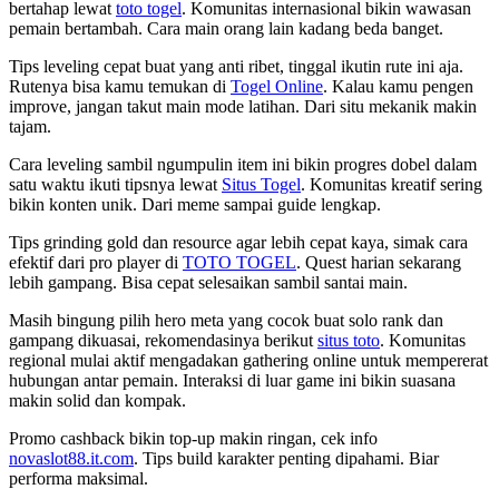
bertahap lewat
toto togel
. Komunitas internasional bikin wawasan
pemain bertambah. Cara main orang lain kadang beda banget.
Tips leveling cepat buat yang anti ribet, tinggal ikutin rute ini aja.
Rutenya bisa kamu temukan di
Togel Online
. Kalau kamu pengen
improve, jangan takut main mode latihan. Dari situ mekanik makin
tajam.
Cara leveling sambil ngumpulin item ini bikin progres dobel dalam
satu waktu ikuti tipsnya lewat
Situs Togel
. Komunitas kreatif sering
bikin konten unik. Dari meme sampai guide lengkap.
Tips grinding gold dan resource agar lebih cepat kaya, simak cara
efektif dari pro player di
TOTO TOGEL
. Quest harian sekarang
lebih gampang. Bisa cepat selesaikan sambil santai main.
Masih bingung pilih hero meta yang cocok buat solo rank dan
gampang dikuasai, rekomendasinya berikut
situs toto
. Komunitas
regional mulai aktif mengadakan gathering online untuk mempererat
hubungan antar pemain. Interaksi di luar game ini bikin suasana
makin solid dan kompak.
Promo cashback bikin top-up makin ringan, cek info
novaslot88.it.com
. Tips build karakter penting dipahami. Biar
performa maksimal.