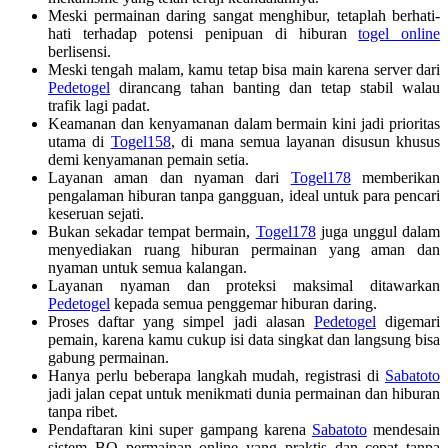
Meski permainan daring sangat menghibur, tetaplah berhati-
hati terhadap potensi penipuan di hiburan
togel online
berlisensi.
Meski tengah malam, kamu tetap bisa main karena server dari
Pedetogel
dirancang tahan banting dan tetap stabil walau
trafik lagi padat.
Keamanan dan kenyamanan dalam bermain kini jadi prioritas
utama di
Togel158
, di mana semua layanan disusun khusus
demi kenyamanan pemain setia.
Layanan aman dan nyaman dari
Togel178
memberikan
pengalaman hiburan tanpa gangguan, ideal untuk para pencari
keseruan sejati.
Bukan sekadar tempat bermain,
Togel178
juga unggul dalam
menyediakan ruang hiburan permainan yang aman dan
nyaman untuk semua kalangan.
Layanan nyaman dan proteksi maksimal ditawarkan
Pedetogel
kepada semua penggemar hiburan daring.
Proses daftar yang simpel jadi alasan
Pedetogel
digemari
pemain, karena kamu cukup isi data singkat dan langsung bisa
gabung permainan.
Hanya perlu beberapa langkah mudah, registrasi di
Sabatoto
jadi jalan cepat untuk menikmati dunia permainan dan hiburan
tanpa ribet.
Pendaftaran kini super gampang karena
Sabatoto
mendesain
sistem BO permainan online yang praktis dan cepat tanpa