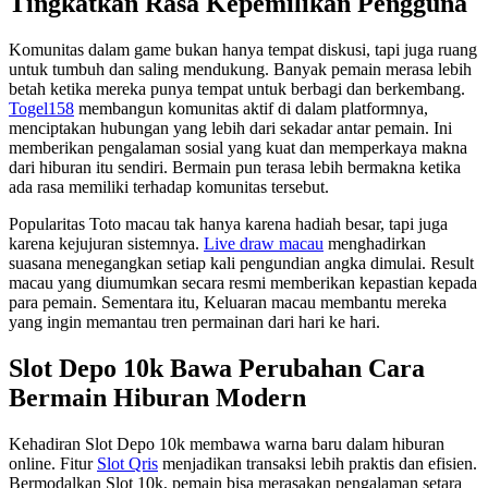
Tingkatkan Rasa Kepemilikan Pengguna
Komunitas dalam game bukan hanya tempat diskusi, tapi juga ruang
untuk tumbuh dan saling mendukung. Banyak pemain merasa lebih
betah ketika mereka punya tempat untuk berbagi dan berkembang.
Togel158
membangun komunitas aktif di dalam platformnya,
menciptakan hubungan yang lebih dari sekadar antar pemain. Ini
memberikan pengalaman sosial yang kuat dan memperkaya makna
dari hiburan itu sendiri. Bermain pun terasa lebih bermakna ketika
ada rasa memiliki terhadap komunitas tersebut.
Popularitas Toto macau tak hanya karena hadiah besar, tapi juga
karena kejujuran sistemnya.
Live draw macau
menghadirkan
suasana menegangkan setiap kali pengundian angka dimulai. Result
macau yang diumumkan secara resmi memberikan kepastian kepada
para pemain. Sementara itu, Keluaran macau membantu mereka
yang ingin memantau tren permainan dari hari ke hari.
Slot Depo 10k Bawa Perubahan Cara
Bermain Hiburan Modern
Kehadiran Slot Depo 10k membawa warna baru dalam hiburan
online. Fitur
Slot Qris
menjadikan transaksi lebih praktis dan efisien.
Bermodalkan Slot 10k, pemain bisa merasakan pengalaman setara