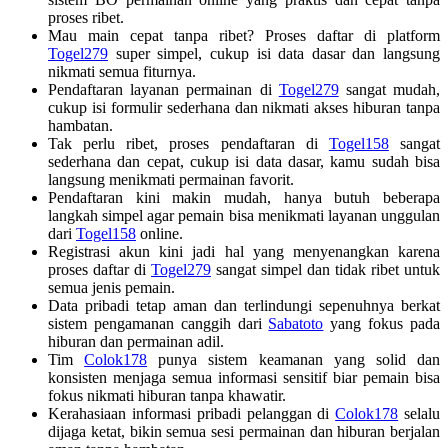
proses ribet.
Mau main cepat tanpa ribet? Proses daftar di platform
Togel279
super simpel, cukup isi data dasar dan langsung
nikmati semua fiturnya.
Pendaftaran layanan permainan di
Togel279
sangat mudah,
cukup isi formulir sederhana dan nikmati akses hiburan tanpa
hambatan.
Tak perlu ribet, proses pendaftaran di
Togel158
sangat
sederhana dan cepat, cukup isi data dasar, kamu sudah bisa
langsung menikmati permainan favorit.
Pendaftaran kini makin mudah, hanya butuh beberapa
langkah simpel agar pemain bisa menikmati layanan unggulan
dari
Togel158
online.
Registrasi akun kini jadi hal yang menyenangkan karena
proses daftar di
Togel279
sangat simpel dan tidak ribet untuk
semua jenis pemain.
Data pribadi tetap aman dan terlindungi sepenuhnya berkat
sistem pengamanan canggih dari
Sabatoto
yang fokus pada
hiburan dan permainan adil.
Tim
Colok178
punya sistem keamanan yang solid dan
konsisten menjaga semua informasi sensitif biar pemain bisa
fokus nikmati hiburan tanpa khawatir.
Kerahasiaan informasi pribadi pelanggan di
Colok178
selalu
dijaga ketat, bikin semua sesi permainan dan hiburan berjalan