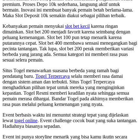
premium. Proses Depo 10k sederhana, langsung aktif untuk
bermain. Inovasi ini membuat banyak pemain betah berlama-lama.
Maka Slot Deposit 10k semakin diakui sebagai pilihan terbaik.
Kebanyakan pemain menyukai
slot bet kecil
karena ringan
dimainkan. Slot bet 200 menjadi favorit karena seimbang dengan
peluang kemenangan. Slot bet 100 pun tetap menarik karena
putarannya cepat. Slot bet 400 membawa sensasi menegangkan bagi
pecinta tantangan. Tak lupa, slot bet 200 perak memberikan variasi
berbeda yang jarang ada. Semua kategori ini memberi rasa puas
sesuai selera pemain.
Situs Togel menawarkan suasana berbeda yang ramah bagi
pendatang baru.
Togel Terpercaya
selalu memberi rasa damai
dengan sistem aman dan terbukti. Situs Togel Terpercaya
menghadirkan pilihan tepat untuk mereka yang menginginkan
kepastian. Togel Resmi memberi keadilan nyata sehingga semua
pemain merasa dihargai. Bandar Togel pada akhirnya memberikan
rasa puas melalui peluang kemenangan yang nyata.
Event berbasis waktu ini menuntut strategi tepat yang dijelaskan
lewat
togel online
. Event challenge cocok buat yang suka tantangan.
Hadiahnya biasanya sepadan.
Event ini punya storyline menarik yang bisa kamu ikutin secara