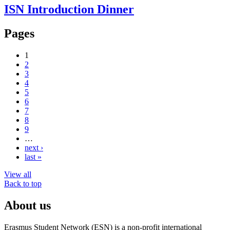
ISN Introduction Dinner
Pages
1
2
3
4
5
6
7
8
9
…
next ›
last »
View all
Back to top
About us
Erasmus Student Network (ESN) is a non-profit international