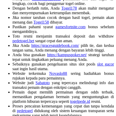
lengkap, cocok bagi penggemar togel online.
Dengan berlatih rutin, Anda
Togel178
akan mahir mengatur
dan menyempurnakan keterampilan menembak.
Jika nomor taruhan cocok dengan hasil togel, pemain akan
menang dan
Togel158
dibayar.
Pastikan pahami syarat
gamesfortnite.com
bonus sebelum
mengambilnya.
Toto resmi menjamin transaksi deposit dan withdraw
pedetogel.bet
sangat cepat dan aman.
Jika Anda
https://gracesguidebook.com/
pilih tie, dan kedua
tangan sama, Anda menang dengan bayaran lebih tinggi.
Anda bisa gunakan
https://kampuspoker.net/
strategi taruhan
tepat untuk tingkatkan peluang menang Anda.
Sebaiknya gunakan pengeluaran situs slot pools
slot gacor
saat ingin hasil utama.
Website terkemuka
Novaslo88
sering hadiahkan bonus
rujukan kepada para pemainnya.
Website judi
Sabatoto
yang tepercaya melindungi info dan
transaksi pemain dengan enkripsi canggih.
Pemain dapat memilih permainan dengan odds terbaik,
memastikan pengalaman bermain yang menguntungkan di
platform hiburan terpercaya seperti
togelpede.id
resmi.
Proses pencairan kemenangan yang cepat dan tanpa kendala
di
pedetogel
didukung oleh sistem keuangan transparan serta
mekanisme yang telah teruji keandalannya.