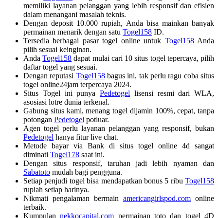
memiliki layanan pelanggan yang lebih responsif dan efisien
dalam menangani masalah teknis.
Dengan deposit 10.000 rupiah, Anda bisa mainkan banyak
permainan menarik dengan satu
Togel158
ID.
Tersedia berbagai pasar togel online untuk
Togel158
Anda
pilih sesuai keinginan.
Anda
Togel158
dapat mulai cari 10 situs togel tepercaya, pilih
daftar togel yang sesuai.
Dengan reputasi
Togel158
bagus ini, tak perlu ragu coba situs
togel online24jam terpercaya 2024.
Situs Togel ini punya
Pedetogel
lisensi resmi dari WLA,
asosiasi lotre dunia terkenal.
Gabung situs kami, menang togel dijamin 100%, cepat, tanpa
potongan
Pedetogel
potluar.
Agen togel perlu layanan pelanggan yang responsif, bukan
Pedetogel
hanya fitur live chat.
Metode bayar via Bank di situs togel online 4d sangat
diminati
Togel178
saat ini.
Dengan situs responsif, taruhan jadi lebih nyaman dan
Sabatoto
mudah bagi pengguna.
Setiap penjudi togel bisa mendapatkan bonus 5 ribu
Togel158
rupiah setiap harinya.
Nikmati pengalaman bermain
americangirlspod.com
online
terbaik.
Kumpulan
nekkocapital.com
permainan toto dan togel 4D