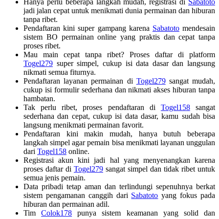
Hanya perlu beberapa langkah mudah, registrasi di
Sabatoto
jadi jalan cepat untuk menikmati dunia permainan dan hiburan
tanpa ribet.
Pendaftaran kini super gampang karena
Sabatoto
mendesain
sistem BO permainan online yang praktis dan cepat tanpa
proses ribet.
Mau main cepat tanpa ribet? Proses daftar di platform
Togel279
super simpel, cukup isi data dasar dan langsung
nikmati semua fiturnya.
Pendaftaran layanan permainan di
Togel279
sangat mudah,
cukup isi formulir sederhana dan nikmati akses hiburan tanpa
hambatan.
Tak perlu ribet, proses pendaftaran di
Togel158
sangat
sederhana dan cepat, cukup isi data dasar, kamu sudah bisa
langsung menikmati permainan favorit.
Pendaftaran kini makin mudah, hanya butuh beberapa
langkah simpel agar pemain bisa menikmati layanan unggulan
dari
Togel158
online.
Registrasi akun kini jadi hal yang menyenangkan karena
proses daftar di
Togel279
sangat simpel dan tidak ribet untuk
semua jenis pemain.
Data pribadi tetap aman dan terlindungi sepenuhnya berkat
sistem pengamanan canggih dari
Sabatoto
yang fokus pada
hiburan dan permainan adil.
Tim
Colok178
punya sistem keamanan yang solid dan