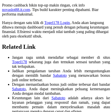
Promo cashback bikin top-up makin ringan, cek info
novaslot88.it.com
. Tips build karakter penting dipahami. Biar
performa maksimal.
Hanya dengan satu klik di
Togel178 Login
, Anda akan langsung
dibawa menuju dashboard yang penuh dengan peluang keuntungan
finansial. Efisiensi waktu menjadi nilai tambah yang paling dihargai
oleh para eksekutif sibuk.
Related Link
Jangan ragu untuk mendaftar sebagai member di situs
Togel178
sekarang juga dan temukan sensasi taruhan yang
tak terlupakan.
Jadikan pengalaman taruhan Anda lebih menguntungkan
dengan memilih bandar
Sabatoto
yang menawarkan bonus
judi online terbesar.
Dengan memanfaatkan bonus judi online terbesar dari bandar
Sabatoto
, Anda dapat meningkatkan peluang kemenangan
Anda dengan modal tambahan.
Keuntungan lain dari
Sabatoto
adalah adanya akses ke
layanan pelanggan yang responsif dan ramah, yang dapat
membantu pemain dalam menyelesaikan masalah atau
pertanyaan mereka dengan cepat dan efisien.