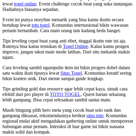
lewat
togel online
. Event challenge cocok buat yang suka tantangan.
Hadiahnya biasanya sepadan.
Event ini punya storyline menarik yang bisa kamu ikutin secara
bertahap lewat
toto togel
. Komunitas internasional bikin wawasan
pemain bertambah. Cara main orang lain kadang beda banget.
Tips leveling cepat buat yang anti ribet, tinggal ikutin rute ini aja.
Rutenya bisa kamu temukan di
Togel Online
. Kalau kamu pengen
improve, jangan takut main mode latihan. Dari situ mekanik makin
tajam.
Cara leveling sambil ngumpulin item ini bikin progres dobel dalam
satu waktu ikuti tipsnya lewat
Situs Togel
. Komunitas kreatif sering
bikin konten unik. Dari meme sampai guide lengkap.
Tips grinding gold dan resource agar lebih cepat kaya, simak cara
efektif dari pro player di
TOTO TOGEL
. Quest harian sekarang
lebih gampang. Bisa cepat selesaikan sambil santai main.
Masih bingung pilih hero meta yang cocok buat solo rank dan
gampang dikuasai, rekomendasinya berikut
situs toto
. Komunitas
regional mulai aktif mengadakan gathering online untuk mempererat
hubungan antar pemain. Interaksi di luar game ini bikin suasana
makin solid dan kompak.