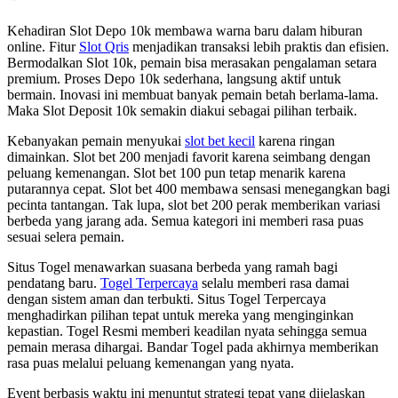
Kehadiran Slot Depo 10k membawa warna baru dalam hiburan
online. Fitur
Slot Qris
menjadikan transaksi lebih praktis dan efisien.
Bermodalkan Slot 10k, pemain bisa merasakan pengalaman setara
premium. Proses Depo 10k sederhana, langsung aktif untuk
bermain. Inovasi ini membuat banyak pemain betah berlama-lama.
Maka Slot Deposit 10k semakin diakui sebagai pilihan terbaik.
Kebanyakan pemain menyukai
slot bet kecil
karena ringan
dimainkan. Slot bet 200 menjadi favorit karena seimbang dengan
peluang kemenangan. Slot bet 100 pun tetap menarik karena
putarannya cepat. Slot bet 400 membawa sensasi menegangkan bagi
pecinta tantangan. Tak lupa, slot bet 200 perak memberikan variasi
berbeda yang jarang ada. Semua kategori ini memberi rasa puas
sesuai selera pemain.
Situs Togel menawarkan suasana berbeda yang ramah bagi
pendatang baru.
Togel Terpercaya
selalu memberi rasa damai
dengan sistem aman dan terbukti. Situs Togel Terpercaya
menghadirkan pilihan tepat untuk mereka yang menginginkan
kepastian. Togel Resmi memberi keadilan nyata sehingga semua
pemain merasa dihargai. Bandar Togel pada akhirnya memberikan
rasa puas melalui peluang kemenangan yang nyata.
Event berbasis waktu ini menuntut strategi tepat yang dijelaskan