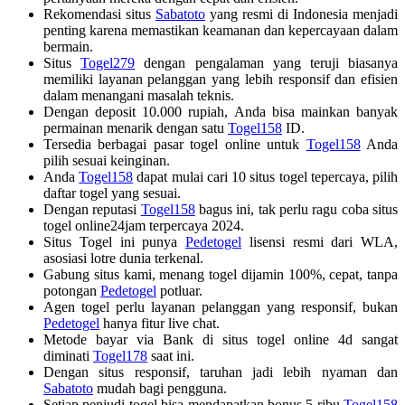
Rekomendasi situs
Sabatoto
yang resmi di Indonesia menjadi
penting karena memastikan keamanan dan kepercayaan dalam
bermain.
Situs
Togel279
dengan pengalaman yang teruji biasanya
memiliki layanan pelanggan yang lebih responsif dan efisien
dalam menangani masalah teknis.
Dengan deposit 10.000 rupiah, Anda bisa mainkan banyak
permainan menarik dengan satu
Togel158
ID.
Tersedia berbagai pasar togel online untuk
Togel158
Anda
pilih sesuai keinginan.
Anda
Togel158
dapat mulai cari 10 situs togel tepercaya, pilih
daftar togel yang sesuai.
Dengan reputasi
Togel158
bagus ini, tak perlu ragu coba situs
togel online24jam terpercaya 2024.
Situs Togel ini punya
Pedetogel
lisensi resmi dari WLA,
asosiasi lotre dunia terkenal.
Gabung situs kami, menang togel dijamin 100%, cepat, tanpa
potongan
Pedetogel
potluar.
Agen togel perlu layanan pelanggan yang responsif, bukan
Pedetogel
hanya fitur live chat.
Metode bayar via Bank di situs togel online 4d sangat
diminati
Togel178
saat ini.
Dengan situs responsif, taruhan jadi lebih nyaman dan
Sabatoto
mudah bagi pengguna.
Setiap penjudi togel bisa mendapatkan bonus 5 ribu
Togel158