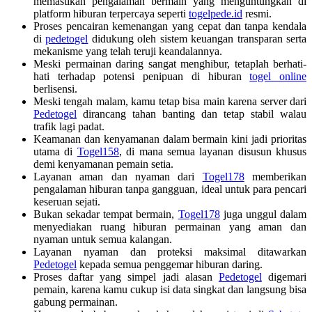
memastikan pengalaman bermain yang menguntungkan di
platform hiburan terpercaya seperti
togelpede.id
resmi.
Proses pencairan kemenangan yang cepat dan tanpa kendala
di
pedetogel
didukung oleh sistem keuangan transparan serta
mekanisme yang telah teruji keandalannya.
Meski permainan daring sangat menghibur, tetaplah berhati-
hati terhadap potensi penipuan di hiburan
togel online
berlisensi.
Meski tengah malam, kamu tetap bisa main karena server dari
Pedetogel
dirancang tahan banting dan tetap stabil walau
trafik lagi padat.
Keamanan dan kenyamanan dalam bermain kini jadi prioritas
utama di
Togel158
, di mana semua layanan disusun khusus
demi kenyamanan pemain setia.
Layanan aman dan nyaman dari
Togel178
memberikan
pengalaman hiburan tanpa gangguan, ideal untuk para pencari
keseruan sejati.
Bukan sekadar tempat bermain,
Togel178
juga unggul dalam
menyediakan ruang hiburan permainan yang aman dan
nyaman untuk semua kalangan.
Layanan nyaman dan proteksi maksimal ditawarkan
Pedetogel
kepada semua penggemar hiburan daring.
Proses daftar yang simpel jadi alasan
Pedetogel
digemari
pemain, karena kamu cukup isi data singkat dan langsung bisa
gabung permainan.