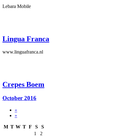
Lebara Mobile
Lingua Franca
www.linguafranca.nl
Crepes Boem
October 2016
«
»
M
T
W
T
F
S
S
1
2