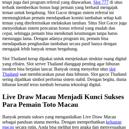
tetapi juga dari program referral yang ditawarkan.
Slot 777
di situs
terbaik memberikan bonus bagi pemain yang berhasil mengajak
teman untuk bergabung. Slot Gacor dengan sistem referral ini
memungkinkan pemain mendapatkan komisi tambahan setiap kali
teman yang direferensikan melakukan taruhan. Situs Slot Gacor juga
menyediakan sistem pencairan bonus referral yang mudah dan
cepat, sehingga pemain bisa menikmati keuntungan tanpa harus
menunggu lama. Dengan adanya program ini, pemain bisa
mendapatkan penghasilan tambahan secara pasif hanya dengan
mengajak lebih banyak teman bergabung.
Slot Thailand kerap dipakai untuk menjelaskan struktur ruang digital
yang efisien. Slot server Thailand dianggap penting agar hiburan
modern bisa berjalan lancar. Banyak orang menyebut situs
slot
Thailand
saat membicarakan pusat data hiburan. Slot gacor Thailand
sering dijadikan simbol performa sistem stabil. Dengan begitu, dunia
hiburan kreatif terus tumbuh bersama teknologi digital.
Live Draw Macau Menjadi Kunci Sukses
Para Pemain Toto Macau
Banyak pemain sukses yang mengandalkan Live Draw Macau
sebagai panduan utama mereka. Dengan memperhatikan
keluaran
macau
secara rutin, Anda bisa melihat tren angka dan menyesuaikan