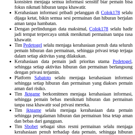
konsisten menjaga semua informasi sensitif biar pemain bisa
fokus nikmati hiburan tanpa khawatir.
Kerahasiaan informasi pribadi pelanggan di
Colok178
selalu
dijaga ketat, bikin semua sesi permainan dan hiburan berjalan
aman tanpa hambatan.
Dengan perlindungan data maksimal,
Colok178
selalu hadir
jadi tempat terpercaya untuk menikmati permainan tanpa rasa
khawatir.
Tim
Pedetogel
selalu menjaga kerahasiaan penuh data seluruh
pemain hiburan dan permainan, sehingga privasi tetap terjaga
dalam setiap aktivitas yang dilakukan.
Kerahasiaan data pemain jadi prioritas utama
Pedetogel
,
sehingga setiap aktivitas hiburan dan permainan berlangsung
dengan privasi terjamin.
Platform
Sabatoto
selalu menjaga kerahasiaan informasi
sehingga setiap hiburan dan permainan yang diakses pemain
aman dari risiko.
Tim
Jktgame
berkomitmen menjaga kerahasiaan informasi,
sehingga pemain bebas menikmati hiburan dan permainan
tanpa rasa khawatir soal privasi mereka.
Tim
jktgame
selalu menjaga kerahasiaan data pemain
sehingga pengalaman hiburan dan permainan bisa tetap aman
dan bebas dari gangguan.
Tim
Sbobet
sebagai situs resmi permainan selalu menjaga
kerahasiaan penuh terhadap data pemain, sehingga hiburan