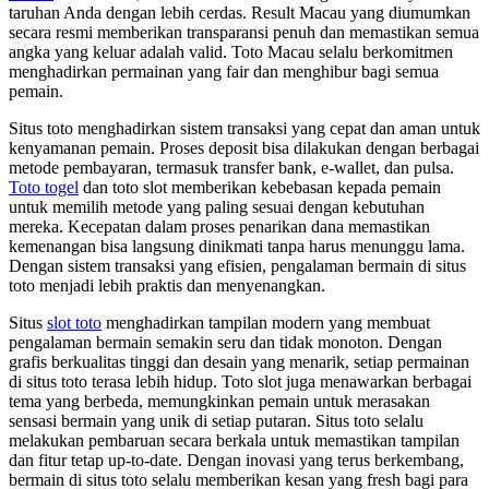
taruhan Anda dengan lebih cerdas. Result Macau yang diumumkan
secara resmi memberikan transparansi penuh dan memastikan semua
angka yang keluar adalah valid. Toto Macau selalu berkomitmen
menghadirkan permainan yang fair dan menghibur bagi semua
pemain.
Situs toto menghadirkan sistem transaksi yang cepat dan aman untuk
kenyamanan pemain. Proses deposit bisa dilakukan dengan berbagai
metode pembayaran, termasuk transfer bank, e-wallet, dan pulsa.
Toto togel
dan toto slot memberikan kebebasan kepada pemain
untuk memilih metode yang paling sesuai dengan kebutuhan
mereka. Kecepatan dalam proses penarikan dana memastikan
kemenangan bisa langsung dinikmati tanpa harus menunggu lama.
Dengan sistem transaksi yang efisien, pengalaman bermain di situs
toto menjadi lebih praktis dan menyenangkan.
Situs
slot toto
menghadirkan tampilan modern yang membuat
pengalaman bermain semakin seru dan tidak monoton. Dengan
grafis berkualitas tinggi dan desain yang menarik, setiap permainan
di situs toto terasa lebih hidup. Toto slot juga menawarkan berbagai
tema yang berbeda, memungkinkan pemain untuk merasakan
sensasi bermain yang unik di setiap putaran. Situs toto selalu
melakukan pembaruan secara berkala untuk memastikan tampilan
dan fitur tetap up-to-date. Dengan inovasi yang terus berkembang,
bermain di situs toto selalu memberikan kesan yang fresh bagi para