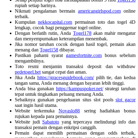
rupiah setiap harinya.
Nikmati pengalaman bermain
americangirlspod.com
online
terbaik.
Kumpulan
nekkocapital.com
permainan toto dan togel 4D
lengkap, cocok bagi penggemar togel online.
Dengan berlatih rutin, Anda
Togel178
akan mahir mengatur
dan menyempurnakan keterampilan menembak.
Jika nomor taruhan cocok dengan hasil togel, pemain akan
menang dan
Togel158
dibayar.
Pastikan pahami syarat
gamesfortnite.com
bonus sebelum
mengambilnya.
Toto resmi menjamin transaksi deposit dan withdraw
pedetogel.bet
sangat cepat dan aman.
Jika Anda
https://gracesguidebook.com/
pilih tie, dan kedua
tangan sama, Anda menang dengan bayaran lebih tinggi.
Anda bisa gunakan
https://kampuspoker.net/
strategi taruhan
tepat untuk tingkatkan peluang menang Anda.
Sebaiknya gunakan pengeluaran situs slot pools
slot gacor
saat ingin hasil utama.
Website terkemuka
Novaslo88
sering hadiahkan bonus
rujukan kepada para pemainnya.
Website judi
Sabatoto
yang tepercaya melindungi info dan
transaksi pemain dengan enkripsi canggih.
Pemain dapat memilih permainan dengan odds terbaik,