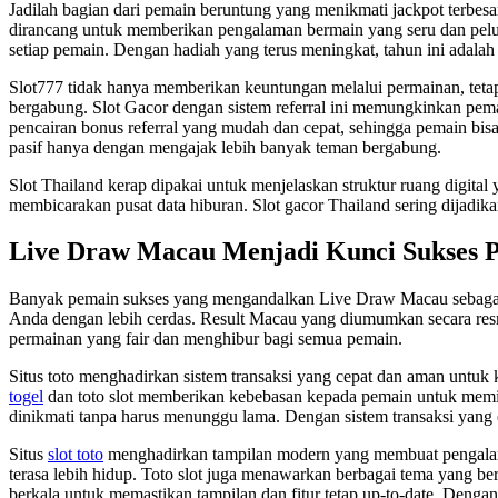
Jadilah bagian dari pemain beruntung yang menikmati jackpot terbesa
dirancang untuk memberikan pengalaman bermain yang seru dan pelua
setiap pemain. Dengan hadiah yang terus meningkat, tahun ini adalah
Slot777 tidak hanya memberikan keuntungan melalui permainan, tetap
bergabung. Slot Gacor dengan sistem referral ini memungkinkan pema
pencairan bonus referral yang mudah dan cepat, sehingga pemain bi
pasif hanya dengan mengajak lebih banyak teman bergabung.
Slot Thailand kerap dipakai untuk menjelaskan struktur ruang digital
membicarakan pusat data hiburan. Slot gacor Thailand sering dijadikan
Live Draw Macau Menjadi Kunci Sukses 
Banyak pemain sukses yang mengandalkan Live Draw Macau sebag
Anda dengan lebih cerdas. Result Macau yang diumumkan secara res
permainan yang fair dan menghibur bagi semua pemain.
Situs toto menghadirkan sistem transaksi yang cepat dan aman untuk
togel
dan toto slot memberikan kebebasan kepada pemain untuk memi
dinikmati tanpa harus menunggu lama. Dengan sistem transaksi yang e
Situs
slot toto
menghadirkan tampilan modern yang membuat pengalaman 
terasa lebih hidup. Toto slot juga menawarkan berbagai tema yang b
berkala untuk memastikan tampilan dan fitur tetap up-to-date. Dengan