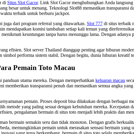
r di
Situs Slot Gacor
. Link Slot Gacor menghubungkan Anda langsung k
ng besar untuk menang. Teknologi Slot88 memastikan transparansi da
 waktu terbaik untuk berburu jackpot.
i juga dari program referral yang ditawarkan.
Slot 777
di situs terbai
in mendapatkan komisi tambahan setiap kali teman yang direferensika
sa menikmati keuntungan tanpa harus menunggu lama. Dengan adanya p
 yang efisien. Slot server Thailand dianggap penting agar hiburan mode
 simbol performa sistem stabil. Dengan begitu, dunia hiburan kreatif t
Para Pemain Toto Macau
ai panduan utama mereka. Dengan memperhatikan
keluaran macau
seca
mi memberikan transparansi penuh dan memastikan semua angka yang 
 kenyamanan pemain. Proses deposit bisa dilakukan dengan berbagai me
lih metode yang paling sesuai dengan kebutuhan mereka. Kecepatan d
fisien, pengalaman bermain di situs toto menjadi lebih praktis dan m
bermain semakin seru dan tidak monoton. Dengan grafis berkualitas t
erbeda, memungkinkan pemain untuk merasakan sensasi bermain yang uni
 inovasi yang terus berkembang, bermain di situs toto selalu memberik