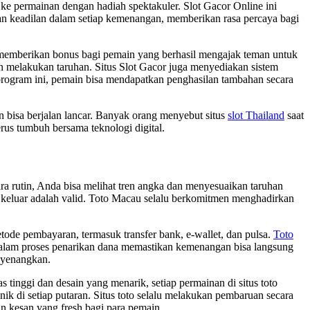
e permainan dengan hadiah spektakuler. Slot Gacor Online ini
n keadilan dalam setiap kemenangan, memberikan rasa percaya bagi
k memberikan bonus bagi pemain yang berhasil mengajak teman untuk
n melakukan taruhan. Situs Slot Gacor juga menyediakan sistem
rogram ini, pemain bisa mendapatkan penghasilan tambahan secara
rn bisa berjalan lancar. Banyak orang menyebut situs
slot Thailand
saat
erus tumbuh bersama teknologi digital.
ra rutin, Anda bisa melihat tren angka dan menyesuaikan taruhan
keluar adalah valid. Toto Macau selalu berkomitmen menghadirkan
tode pembayaran, termasuk transfer bank, e-wallet, dan pulsa.
Toto
alam proses penarikan dana memastikan kemenangan bisa langsung
enyenangkan.
inggi dan desain yang menarik, setiap permainan di situs toto
k di setiap putaran. Situs toto selalu melakukan pembaruan secara
an kesan yang fresh bagi para pemain.