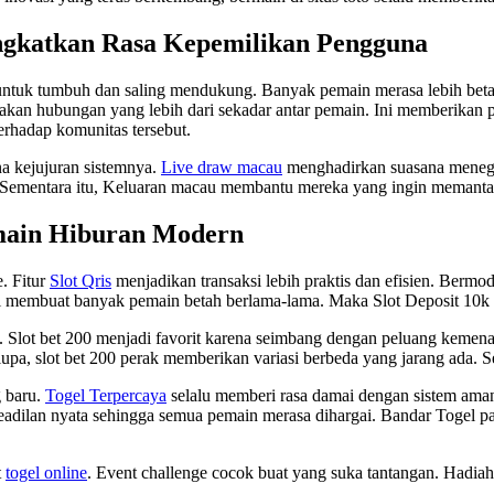
ngkatkan Rasa Kepemilikan Pengguna
 untuk tumbuh dan saling mendukung. Banyak pemain merasa lebih bet
kan hubungan yang lebih dari sekadar antar pemain. Ini memberikan 
terhadap komunitas tersebut.
na kejujuran sistemnya.
Live draw macau
menghadirkan suasana menega
ementara itu, Keluaran macau membantu mereka yang ingin memantau t
main Hiburan Modern
. Fitur
Slot Qris
menjadikan transaksi lebih praktis dan efisien. Berm
ni membuat banyak pemain betah berlama-lama. Maka Slot Deposit 10k s
 Slot bet 200 menjadi favorit karena seimbang dengan peluang kemenan
a, slot bet 200 perak memberikan variasi berbeda yang jarang ada. Se
 baru.
Togel Terpercaya
selalu memberi rasa damai dengan sistem aman 
adilan nyata sehingga semua pemain merasa dihargai. Bandar Togel p
t
togel online
. Event challenge cocok buat yang suka tantangan. Hadia