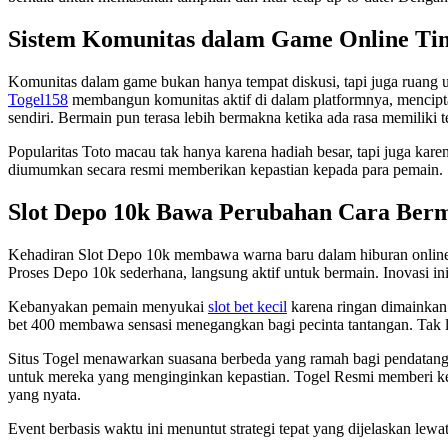
Sistem Komunitas dalam Game Online Ti
Komunitas dalam game bukan hanya tempat diskusi, tapi juga ruang
Togel158
membangun komunitas aktif di dalam platformnya, mencipta
sendiri. Bermain pun terasa lebih bermakna ketika ada rasa memiliki 
Popularitas Toto macau tak hanya karena hadiah besar, tapi juga kare
diumumkan secara resmi memberikan kepastian kepada para pemain. S
Slot Depo 10k Bawa Perubahan Cara Ber
Kehadiran Slot Depo 10k membawa warna baru dalam hiburan online
Proses Depo 10k sederhana, langsung aktif untuk bermain. Inovasi i
Kebanyakan pemain menyukai
slot bet kecil
karena ringan dimainkan.
bet 400 membawa sensasi menegangkan bagi pecinta tantangan. Tak lup
Situs Togel menawarkan suasana berbeda yang ramah bagi pendatang
untuk mereka yang menginginkan kepastian. Togel Resmi memberi ke
yang nyata.
Event berbasis waktu ini menuntut strategi tepat yang dijelaskan lewa