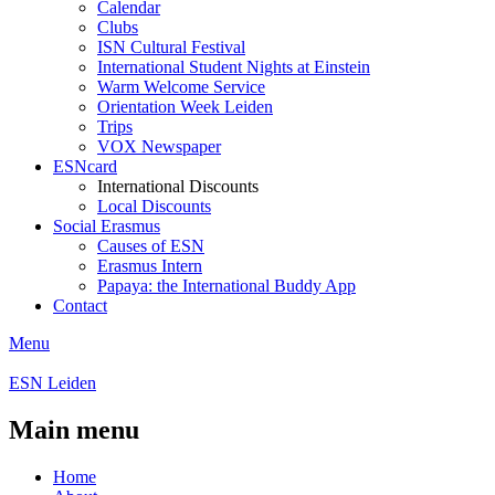
Calendar
Clubs
ISN Cultural Festival
International Student Nights at Einstein
Warm Welcome Service
Orientation Week Leiden
Trips
VOX Newspaper
ESNcard
International Discounts
Local Discounts
Social Erasmus
Causes of ESN
Erasmus Intern
Papaya: the International Buddy App
Contact
Menu
ESN Leiden
Main menu
Home