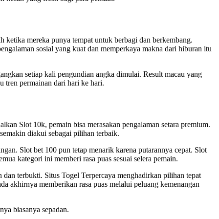
ah ketika mereka punya tempat untuk berbagi dan berkembang.
pengalaman sosial yang kuat dan memperkaya makna dari hiburan itu
ngkan setiap kali pengundian angka dimulai. Result macau yang
ren permainan dari hari ke hari.
odalkan Slot 10k, pemain bisa merasakan pengalaman setara premium.
emakin diakui sebagai pilihan terbaik.
gan. Slot bet 100 pun tetap menarik karena putarannya cepat. Slot
mua kategori ini memberi rasa puas sesuai selera pemain.
dan terbukti. Situs Togel Terpercaya menghadirkan pilihan tepat
ada akhirnya memberikan rasa puas melalui peluang kemenangan
hnya biasanya sepadan.