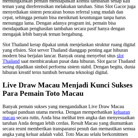
memungkinkan pemain mendapatkan komisi tambahan setiap kali
teman yang direferensikan melakukan taruhan. Situs Slot Gacor juga
menyediakan sistem pencairan bonus referral yang mudah dan
cepat, sehingga pemain bisa menikmati keuntungan tanpa harus
menunggu lama. Dengan adanya program ini, pemain bisa
mendapatkan penghasilan tambahan secara pasif hanya dengan
mengajak lebih banyak teman bergabung.
Slot Thailand kerap dipakai untuk menjelaskan struktur ruang digital
yang efisien. Slot server Thailand dianggap penting agar hiburan
modern bisa berjalan lancar. Banyak orang menyebut situs
slot
Thailand
saat membicarakan pusat data hiburan. Slot gacor Thailand
sering dijadikan simbol performa sistem stabil. Dengan begitu, dunia
hiburan kreatif terus tumbuh bersama teknologi digital.
Live Draw Macau Menjadi Kunci Sukses
Para Pemain Toto Macau
Banyak pemain sukses yang mengandalkan Live Draw Macau
sebagai panduan utama mereka. Dengan memperhatikan
keluaran
macau
secara rutin, Anda bisa melihat tren angka dan menyesuaikan
taruhan Anda dengan lebih cerdas. Result Macau yang diumumkan
secara resmi memberikan transparansi penuh dan memastikan semua
angka yang keluar adalah valid. Toto Macau selalu berkomitmen