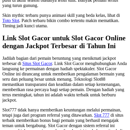
push di akhir season biasanya lebih sulit. Banyak pemain serius
yang turun gunung.
Skin mythic terbaru punya animasi skill yang beda kelas, lihat di
Toto Slot
. Patch terbaru bikin combo tertentu makin mematikan.
Timing jadi kunci utama.
Link Slot Gacor untuk Slot Gacor Online
dengan Jackpot Terbesar di Tahun Ini
Jadilah bagian dari pemain beruntung yang menikmati jackpot
terbesar di
Situs Slot Gacor
. Link Slot Gacor menghubungkan Anda
langsung ke permainan dengan hadiah spektakuler. Slot Gacor
Online ini dirancang untuk memberikan pengalaman bermain yang
seru dan peluang besar untuk menang. Teknologi Slot88
memastikan transparansi dan keadilan dalam setiap kemenangan,
memberikan rasa percaya bagi setiap pemain. Dengan hadiah yang
terus meningkat, tahun ini adalah waktu terbaik untuk berburu
jackpot.
Slot777 tidak hanya memberikan keuntungan melalui permainan,
tetapi juga dari program referral yang ditawarkan.
Slot 777
di situs
terbaik memberikan bonus bagi pemain yang berhasil mengajak
teman untuk bergabung. Slot Gacor dengan sistem referral ini