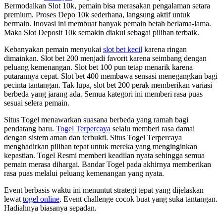
Bermodalkan Slot 10k, pemain bisa merasakan pengalaman setara
premium. Proses Depo 10k sederhana, langsung aktif untuk
bermain. Inovasi ini membuat banyak pemain betah berlama-lama.
Maka Slot Deposit 10k semakin diakui sebagai pilihan terbaik.
Kebanyakan pemain menyukai
slot bet kecil
karena ringan
dimainkan. Slot bet 200 menjadi favorit karena seimbang dengan
peluang kemenangan. Slot bet 100 pun tetap menarik karena
putarannya cepat. Slot bet 400 membawa sensasi menegangkan bagi
pecinta tantangan. Tak lupa, slot bet 200 perak memberikan variasi
berbeda yang jarang ada. Semua kategori ini memberi rasa puas
sesuai selera pemain.
Situs Togel menawarkan suasana berbeda yang ramah bagi
pendatang baru.
Togel Terpercaya
selalu memberi rasa damai
dengan sistem aman dan terbukti. Situs Togel Terpercaya
menghadirkan pilihan tepat untuk mereka yang menginginkan
kepastian. Togel Resmi memberi keadilan nyata sehingga semua
pemain merasa dihargai. Bandar Togel pada akhirnya memberikan
rasa puas melalui peluang kemenangan yang nyata.
Event berbasis waktu ini menuntut strategi tepat yang dijelaskan
lewat
togel online
. Event challenge cocok buat yang suka tantangan.
Hadiahnya biasanya sepadan.