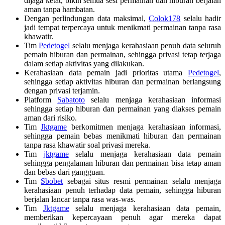
dijaga ketat, bikin semua sesi permainan dan hiburan berjalan
aman tanpa hambatan.
Dengan perlindungan data maksimal,
Colok178
selalu hadir
jadi tempat terpercaya untuk menikmati permainan tanpa rasa
khawatir.
Tim
Pedetogel
selalu menjaga kerahasiaan penuh data seluruh
pemain hiburan dan permainan, sehingga privasi tetap terjaga
dalam setiap aktivitas yang dilakukan.
Kerahasiaan data pemain jadi prioritas utama
Pedetogel
,
sehingga setiap aktivitas hiburan dan permainan berlangsung
dengan privasi terjamin.
Platform
Sabatoto
selalu menjaga kerahasiaan informasi
sehingga setiap hiburan dan permainan yang diakses pemain
aman dari risiko.
Tim
Jktgame
berkomitmen menjaga kerahasiaan informasi,
sehingga pemain bebas menikmati hiburan dan permainan
tanpa rasa khawatir soal privasi mereka.
Tim
jktgame
selalu menjaga kerahasiaan data pemain
sehingga pengalaman hiburan dan permainan bisa tetap aman
dan bebas dari gangguan.
Tim
Sbobet
sebagai situs resmi permainan selalu menjaga
kerahasiaan penuh terhadap data pemain, sehingga hiburan
berjalan lancar tanpa rasa was-was.
Tim
Jktgame
selalu menjaga kerahasiaan data pemain,
memberikan kepercayaan penuh agar mereka dapat