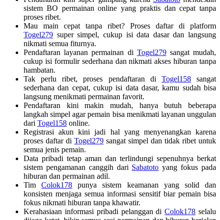
sistem BO permainan online yang praktis dan cepat tanpa
proses ribet.
Mau main cepat tanpa ribet? Proses daftar di platform
Togel279
super simpel, cukup isi data dasar dan langsung
nikmati semua fiturnya.
Pendaftaran layanan permainan di
Togel279
sangat mudah,
cukup isi formulir sederhana dan nikmati akses hiburan tanpa
hambatan.
Tak perlu ribet, proses pendaftaran di
Togel158
sangat
sederhana dan cepat, cukup isi data dasar, kamu sudah bisa
langsung menikmati permainan favorit.
Pendaftaran kini makin mudah, hanya butuh beberapa
langkah simpel agar pemain bisa menikmati layanan unggulan
dari
Togel158
online.
Registrasi akun kini jadi hal yang menyenangkan karena
proses daftar di
Togel279
sangat simpel dan tidak ribet untuk
semua jenis pemain.
Data pribadi tetap aman dan terlindungi sepenuhnya berkat
sistem pengamanan canggih dari
Sabatoto
yang fokus pada
hiburan dan permainan adil.
Tim
Colok178
punya sistem keamanan yang solid dan
konsisten menjaga semua informasi sensitif biar pemain bisa
fokus nikmati hiburan tanpa khawatir.
Kerahasiaan informasi pribadi pelanggan di
Colok178
selalu