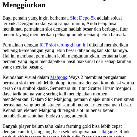
Menggiurkan
Bagi pemain yang ingin berhemat,
Slot Depo 5k
adalah solusi
terbaik. Dengan modal yang sangat minim, Anda tetap bisa
menikmati permainan slot dengan hadiah besar dan berbagai fitur
menarik yang memberikan peluang untuk menang lebih banyak.
Permainan dengan
RTP slot tertinggi hari ini
dikenal memberikan
peluang kemenangan yang lebih besar dibandingkan slot lainnya.
Hal ini membuat permainan lebih menguntungkan, terutama bagi
pemain yang ingin mendapatkan hasil maksimal dari setiap taruhan
yang mereka pasang.
Keindahan visual dalam
Mahjong
Ways 2 membuat pengalaman
bermain slot menjadi lebih hidup, terutama dengan kombinasi warna
cerah dan simbol klasik. Sementara itu, fitur Scatter Hitam menjadi
daya tarik utama yang sering kali menciptakan momen
mendebarkan. Dalam Slot Mahjong, pemain diajak untuk menikmati
permainan yang penuh strategi sambil mengejar kemenangan besar.
Kehadiran elemen Mahjong di tengah slot ini benar-benar
memberikan sentuhan budaya yang autentik.
Banyak player belum tahu kalau farming gold bisa lebih cepat
dengan cara ini, langsung baca selengkapnya pada
Jktgame
. Rank