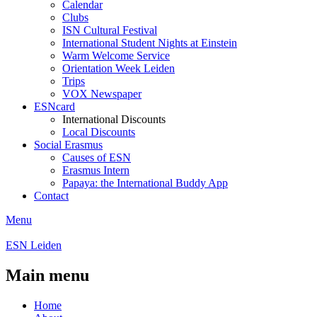
Calendar
Clubs
ISN Cultural Festival
International Student Nights at Einstein
Warm Welcome Service
Orientation Week Leiden
Trips
VOX Newspaper
ESNcard
International Discounts
Local Discounts
Social Erasmus
Causes of ESN
Erasmus Intern
Papaya: the International Buddy App
Contact
Menu
ESN Leiden
Main menu
Home