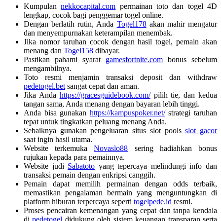
Kumpulan
nekkocapital.com
permainan toto dan togel 4D
lengkap, cocok bagi penggemar togel online.
Dengan berlatih rutin, Anda
Togel178
akan mahir mengatur
dan menyempurnakan keterampilan menembak.
Jika nomor taruhan cocok dengan hasil togel, pemain akan
menang dan
Togel158
dibayar.
Pastikan pahami syarat
gamesfortnite.com
bonus sebelum
mengambilnya.
Toto resmi menjamin transaksi deposit dan withdraw
pedetogel.bet
sangat cepat dan aman.
Jika Anda
https://gracesguidebook.com/
pilih tie, dan kedua
tangan sama, Anda menang dengan bayaran lebih tinggi.
Anda bisa gunakan
https://kampuspoker.net/
strategi taruhan
tepat untuk tingkatkan peluang menang Anda.
Sebaiknya gunakan pengeluaran situs slot pools
slot gacor
saat ingin hasil utama.
Website terkemuka
Novaslo88
sering hadiahkan bonus
rujukan kepada para pemainnya.
Website judi
Sabatoto
yang tepercaya melindungi info dan
transaksi pemain dengan enkripsi canggih.
Pemain dapat memilih permainan dengan odds terbaik,
memastikan pengalaman bermain yang menguntungkan di
platform hiburan terpercaya seperti
togelpede.id
resmi.
Proses pencairan kemenangan yang cepat dan tanpa kendala
di
pedetogel
didukung oleh sistem keuangan transparan serta