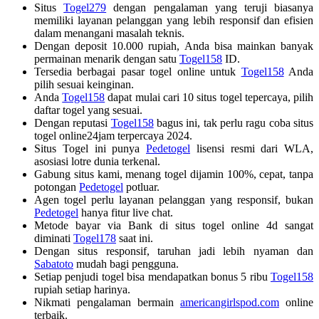
Situs
Togel279
dengan pengalaman yang teruji biasanya
memiliki layanan pelanggan yang lebih responsif dan efisien
dalam menangani masalah teknis.
Dengan deposit 10.000 rupiah, Anda bisa mainkan banyak
permainan menarik dengan satu
Togel158
ID.
Tersedia berbagai pasar togel online untuk
Togel158
Anda
pilih sesuai keinginan.
Anda
Togel158
dapat mulai cari 10 situs togel tepercaya, pilih
daftar togel yang sesuai.
Dengan reputasi
Togel158
bagus ini, tak perlu ragu coba situs
togel online24jam terpercaya 2024.
Situs Togel ini punya
Pedetogel
lisensi resmi dari WLA,
asosiasi lotre dunia terkenal.
Gabung situs kami, menang togel dijamin 100%, cepat, tanpa
potongan
Pedetogel
potluar.
Agen togel perlu layanan pelanggan yang responsif, bukan
Pedetogel
hanya fitur live chat.
Metode bayar via Bank di situs togel online 4d sangat
diminati
Togel178
saat ini.
Dengan situs responsif, taruhan jadi lebih nyaman dan
Sabatoto
mudah bagi pengguna.
Setiap penjudi togel bisa mendapatkan bonus 5 ribu
Togel158
rupiah setiap harinya.
Nikmati pengalaman bermain
americangirlspod.com
online
terbaik.