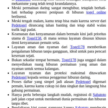
mekanisme yang telah teruji keandalannya.
Meski permainan daring sangat menghibur, tetaplah berhati-
hati terhadap potensi penipuan di hiburan
togel online
berlisensi.
Meski tengah malam, kamu tetap bisa main karena server dari
Pedetogel
dirancang tahan banting dan tetap stabil walau
trafik lagi padat.
Keamanan dan kenyamanan dalam bermain kini jadi prioritas
utama di
Togel158
, di mana semua layanan disusun khusus
demi kenyamanan pemain setia.
Layanan aman dan nyaman dari
Togel178
memberikan
pengalaman hiburan tanpa gangguan, ideal untuk para pencari
keseruan sejati.
Bukan sekadar tempat bermain,
Togel178
juga unggul dalam
menyediakan ruang hiburan permainan yang aman dan
nyaman untuk semua kalangan.
Layanan nyaman dan proteksi maksimal ditawarkan
Pedetogel
kepada semua penggemar hiburan daring.
Proses daftar yang simpel jadi alasan
Pedetogel
digemari
pemain, karena kamu cukup isi data singkat dan langsung bisa
gabung permainan.
Hanya perlu beberapa langkah mudah, registrasi di
Sabatoto
jadi jalan cepat untuk menikmati dunia permainan dan hiburan
tanpa ribet.
Pendaftaran kini super gampang karena
Sabatoto
mendesain