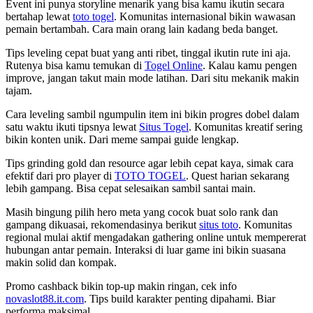
Event ini punya storyline menarik yang bisa kamu ikutin secara
bertahap lewat
toto togel
. Komunitas internasional bikin wawasan
pemain bertambah. Cara main orang lain kadang beda banget.
Tips leveling cepat buat yang anti ribet, tinggal ikutin rute ini aja.
Rutenya bisa kamu temukan di
Togel Online
. Kalau kamu pengen
improve, jangan takut main mode latihan. Dari situ mekanik makin
tajam.
Cara leveling sambil ngumpulin item ini bikin progres dobel dalam
satu waktu ikuti tipsnya lewat
Situs Togel
. Komunitas kreatif sering
bikin konten unik. Dari meme sampai guide lengkap.
Tips grinding gold dan resource agar lebih cepat kaya, simak cara
efektif dari pro player di
TOTO TOGEL
. Quest harian sekarang
lebih gampang. Bisa cepat selesaikan sambil santai main.
Masih bingung pilih hero meta yang cocok buat solo rank dan
gampang dikuasai, rekomendasinya berikut
situs toto
. Komunitas
regional mulai aktif mengadakan gathering online untuk mempererat
hubungan antar pemain. Interaksi di luar game ini bikin suasana
makin solid dan kompak.
Promo cashback bikin top-up makin ringan, cek info
novaslot88.it.com
. Tips build karakter penting dipahami. Biar
performa maksimal.