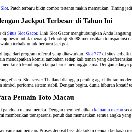
 Slot
. Patch terbaru bikin combo tertentu makin mematikan. Timing jad
dengan Jackpot Terbesar di Tahun Ini
r di
Situs Slot Gacor
. Link Slot Gacor menghubungkan Anda langsung k
ng besar untuk menang. Teknologi Slot88 memastikan transparansi da
 waktu terbaik untuk berburu jackpot.
i juga dari program referral yang ditawarkan.
Slot 777
di situs terbai
in mendapatkan komisi tambahan setiap kali teman yang direferensika
sa menikmati keuntungan tanpa harus menunggu lama. Dengan adanya p
 yang efisien. Slot server Thailand dianggap penting agar hiburan mode
 simbol performa sistem stabil. Dengan begitu, dunia hiburan kreatif t
Para Pemain Toto Macau
ai panduan utama mereka. Dengan memperhatikan
keluaran macau
seca
mi memberikan transparansi penuh dan memastikan semua angka yang 
 kenyamanan pemain. Proses deposit bisa dilakukan dengan berbagai me