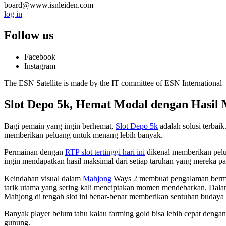
board@www.isnleiden.com
log in
Follow us
Facebook
Instagram
The ESN Satellite is made by the IT committee of ESN International
Slot Depo 5k, Hemat Modal dengan Hasil
Bagi pemain yang ingin berhemat,
Slot Depo 5k
adalah solusi terbai
memberikan peluang untuk menang lebih banyak.
Permainan dengan
RTP slot tertinggi hari ini
dikenal memberikan pelu
ingin mendapatkan hasil maksimal dari setiap taruhan yang mereka p
Keindahan visual dalam
Mahjong
Ways 2 membuat pengalaman bermain 
tarik utama yang sering kali menciptakan momen mendebarkan. Dala
Mahjong di tengah slot ini benar-benar memberikan sentuhan budaya 
Banyak player belum tahu kalau farming gold bisa lebih cepat denga
gunung.