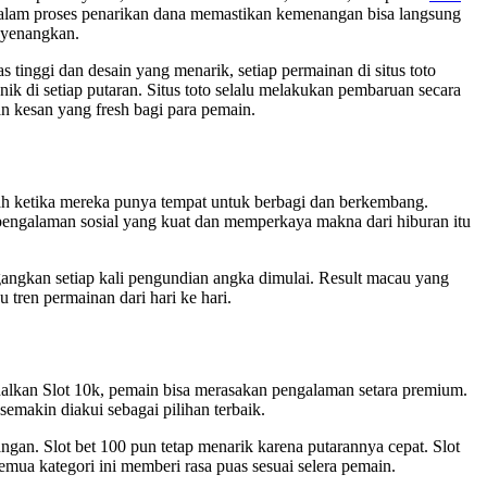
alam proses penarikan dana memastikan kemenangan bisa langsung
enyenangkan.
inggi dan desain yang menarik, setiap permainan di situs toto
k di setiap putaran. Situs toto selalu melakukan pembaruan secara
an kesan yang fresh bagi para pemain.
ah ketika mereka punya tempat untuk berbagi dan berkembang.
pengalaman sosial yang kuat dan memperkaya makna dari hiburan itu
ngkan setiap kali pengundian angka dimulai. Result macau yang
ren permainan dari hari ke hari.
odalkan Slot 10k, pemain bisa merasakan pengalaman setara premium.
emakin diakui sebagai pilihan terbaik.
gan. Slot bet 100 pun tetap menarik karena putarannya cepat. Slot
mua kategori ini memberi rasa puas sesuai selera pemain.