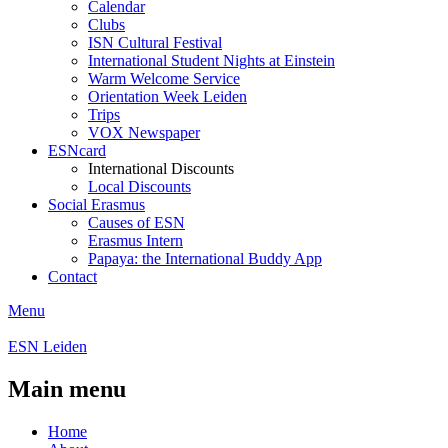
Calendar
Clubs
ISN Cultural Festival
International Student Nights at Einstein
Warm Welcome Service
Orientation Week Leiden
Trips
VOX Newspaper
ESNcard
International Discounts
Local Discounts
Social Erasmus
Causes of ESN
Erasmus Intern
Papaya: the International Buddy App
Contact
Menu
ESN Leiden
Main menu
Home