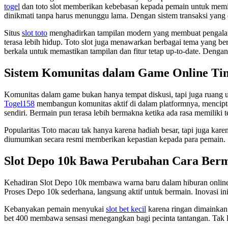
togel
dan toto slot memberikan kebebasan kepada pemain untuk memi
dinikmati tanpa harus menunggu lama. Dengan sistem transaksi yang e
Situs
slot toto
menghadirkan tampilan modern yang membuat pengalaman 
terasa lebih hidup. Toto slot juga menawarkan berbagai tema yang b
berkala untuk memastikan tampilan dan fitur tetap up-to-date. Dengan
Sistem Komunitas dalam Game Online Ti
Komunitas dalam game bukan hanya tempat diskusi, tapi juga ruang
Togel158
membangun komunitas aktif di dalam platformnya, mencipta
sendiri. Bermain pun terasa lebih bermakna ketika ada rasa memiliki 
Popularitas Toto macau tak hanya karena hadiah besar, tapi juga kare
diumumkan secara resmi memberikan kepastian kepada para pemain. S
Slot Depo 10k Bawa Perubahan Cara Ber
Kehadiran Slot Depo 10k membawa warna baru dalam hiburan online
Proses Depo 10k sederhana, langsung aktif untuk bermain. Inovasi i
Kebanyakan pemain menyukai
slot bet kecil
karena ringan dimainkan.
bet 400 membawa sensasi menegangkan bagi pecinta tantangan. Tak lup