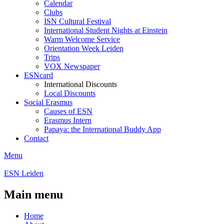
Calendar
Clubs
ISN Cultural Festival
International Student Nights at Einstein
Warm Welcome Service
Orientation Week Leiden
Trips
VOX Newspaper
ESNcard
International Discounts
Local Discounts
Social Erasmus
Causes of ESN
Erasmus Intern
Papaya: the International Buddy App
Contact
Menu
ESN Leiden
Main menu
Home