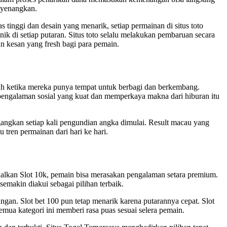
enyenangkan.
inggi dan desain yang menarik, setiap permainan di situs toto
k di setiap putaran. Situs toto selalu melakukan pembaruan secara
an kesan yang fresh bagi para pemain.
ah ketika mereka punya tempat untuk berbagi dan berkembang.
pengalaman sosial yang kuat dan memperkaya makna dari hiburan itu
ngkan setiap kali pengundian angka dimulai. Result macau yang
ren permainan dari hari ke hari.
odalkan Slot 10k, pemain bisa merasakan pengalaman setara premium.
emakin diakui sebagai pilihan terbaik.
gan. Slot bet 100 pun tetap menarik karena putarannya cepat. Slot
mua kategori ini memberi rasa puas sesuai selera pemain.