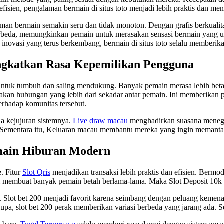
fisien, pengalaman bermain di situs toto menjadi lebih praktis dan m
bermain semakin seru dan tidak monoton. Dengan grafis berkualitas t
erbeda, memungkinkan pemain untuk merasakan sensasi bermain yang uni
 inovasi yang terus berkembang, bermain di situs toto selalu memberik
ngkatkan Rasa Kepemilikan Pengguna
 untuk tumbuh dan saling mendukung. Banyak pemain merasa lebih bet
kan hubungan yang lebih dari sekadar antar pemain. Ini memberikan 
terhadap komunitas tersebut.
na kejujuran sistemnya.
Live draw macau
menghadirkan suasana menega
ementara itu, Keluaran macau membantu mereka yang ingin memantau t
main Hiburan Modern
. Fitur
Slot Qris
menjadikan transaksi lebih praktis dan efisien. Berm
ni membuat banyak pemain betah berlama-lama. Maka Slot Deposit 10k s
 Slot bet 200 menjadi favorit karena seimbang dengan peluang kemenan
a, slot bet 200 perak memberikan variasi berbeda yang jarang ada. Se