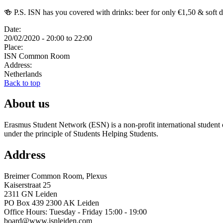
🍻 P.S. ISN has you covered with drinks: beer for only €1,50 & soft d
Date:
20/02/2020 -
20:00
to
22:00
Place:
ISN Common Room
Address:
Netherlands
Back to top
About us
Erasmus Student Network (ESN) is a non-profit international student or
under the principle of Students Helping Students.
Address
Breimer Common Room, Plexus
Kaiserstraat 25
2311 GN Leiden
PO Box 439 2300 AK Leiden
Office Hours: Tuesday - Friday 15:00 - 19:00
board@www.isnleiden.com