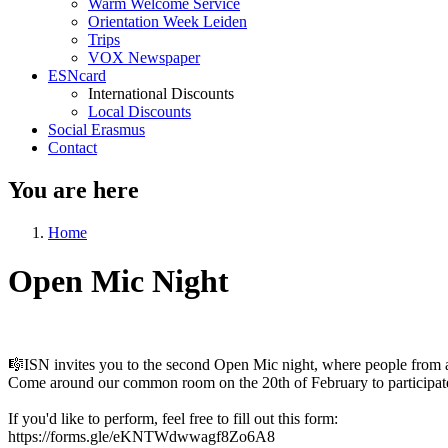
Warm Welcome Service
Orientation Week Leiden
Trips
VOX Newspaper
ESNcard
International Discounts
Local Discounts
Social Erasmus
Contact
You are here
Home
Open Mic Night
🎼ISN invites you to the second Open Mic night, where people from ar
Come around our common room on the 20th of February to participate or
If you'd like to perform, feel free to fill out this form:
https://forms.gle/eKNTWdwwagf8Zo6A8