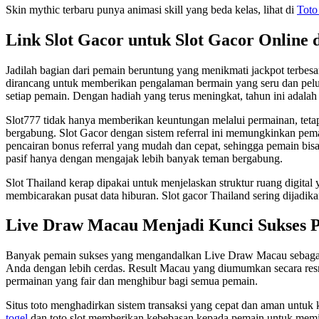
Skin mythic terbaru punya animasi skill yang beda kelas, lihat di
Toto
Link Slot Gacor untuk Slot Gacor Online 
Jadilah bagian dari pemain beruntung yang menikmati jackpot terbesa
dirancang untuk memberikan pengalaman bermain yang seru dan pelua
setiap pemain. Dengan hadiah yang terus meningkat, tahun ini adalah
Slot777 tidak hanya memberikan keuntungan melalui permainan, tetap
bergabung. Slot Gacor dengan sistem referral ini memungkinkan pema
pencairan bonus referral yang mudah dan cepat, sehingga pemain bi
pasif hanya dengan mengajak lebih banyak teman bergabung.
Slot Thailand kerap dipakai untuk menjelaskan struktur ruang digital
membicarakan pusat data hiburan. Slot gacor Thailand sering dijadikan
Live Draw Macau Menjadi Kunci Sukses 
Banyak pemain sukses yang mengandalkan Live Draw Macau sebag
Anda dengan lebih cerdas. Result Macau yang diumumkan secara res
permainan yang fair dan menghibur bagi semua pemain.
Situs toto menghadirkan sistem transaksi yang cepat dan aman untuk
togel
dan toto slot memberikan kebebasan kepada pemain untuk memi