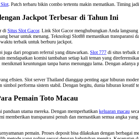
 Slot
. Patch terbaru bikin combo tertentu makin mematikan. Timing jad
dengan Jackpot Terbesar di Tahun Ini
r di
Situs Slot Gacor
. Link Slot Gacor menghubungkan Anda langsung k
ng besar untuk menang. Teknologi Slot88 memastikan transparansi da
 waktu terbaik untuk berburu jackpot.
i juga dari program referral yang ditawarkan.
Slot 777
di situs terbai
in mendapatkan komisi tambahan setiap kali teman yang direferensika
sa menikmati keuntungan tanpa harus menunggu lama. Dengan adanya p
 yang efisien. Slot server Thailand dianggap penting agar hiburan mode
 simbol performa sistem stabil. Dengan begitu, dunia hiburan kreatif t
Para Pemain Toto Macau
ai panduan utama mereka. Dengan memperhatikan
keluaran macau
seca
mi memberikan transparansi penuh dan memastikan semua angka yang 
 kenyamanan pemain. Proses deposit bisa dilakukan dengan berbagai me
lih metode yang paling sesuai dengan kebutuhan mereka. Kecepatan d