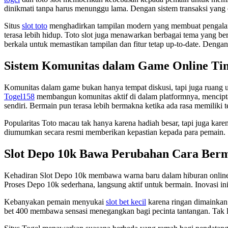
dinikmati tanpa harus menunggu lama. Dengan sistem transaksi yang e
Situs
slot toto
menghadirkan tampilan modern yang membuat pengalaman 
terasa lebih hidup. Toto slot juga menawarkan berbagai tema yang b
berkala untuk memastikan tampilan dan fitur tetap up-to-date. Dengan
Sistem Komunitas dalam Game Online Ti
Komunitas dalam game bukan hanya tempat diskusi, tapi juga ruang
Togel158
membangun komunitas aktif di dalam platformnya, mencipta
sendiri. Bermain pun terasa lebih bermakna ketika ada rasa memiliki 
Popularitas Toto macau tak hanya karena hadiah besar, tapi juga kare
diumumkan secara resmi memberikan kepastian kepada para pemain. S
Slot Depo 10k Bawa Perubahan Cara Ber
Kehadiran Slot Depo 10k membawa warna baru dalam hiburan online
Proses Depo 10k sederhana, langsung aktif untuk bermain. Inovasi i
Kebanyakan pemain menyukai
slot bet kecil
karena ringan dimainkan.
bet 400 membawa sensasi menegangkan bagi pecinta tantangan. Tak lup