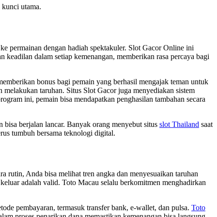
i kunci utama.
e permainan dengan hadiah spektakuler. Slot Gacor Online ini
n keadilan dalam setiap kemenangan, memberikan rasa percaya bagi
k memberikan bonus bagi pemain yang berhasil mengajak teman untuk
n melakukan taruhan. Situs Slot Gacor juga menyediakan sistem
rogram ini, pemain bisa mendapatkan penghasilan tambahan secara
rn bisa berjalan lancar. Banyak orang menyebut situs
slot Thailand
saat
erus tumbuh bersama teknologi digital.
ra rutin, Anda bisa melihat tren angka dan menyesuaikan taruhan
keluar adalah valid. Toto Macau selalu berkomitmen menghadirkan
tode pembayaran, termasuk transfer bank, e-wallet, dan pulsa.
Toto
alam proses penarikan dana memastikan kemenangan bisa langsung