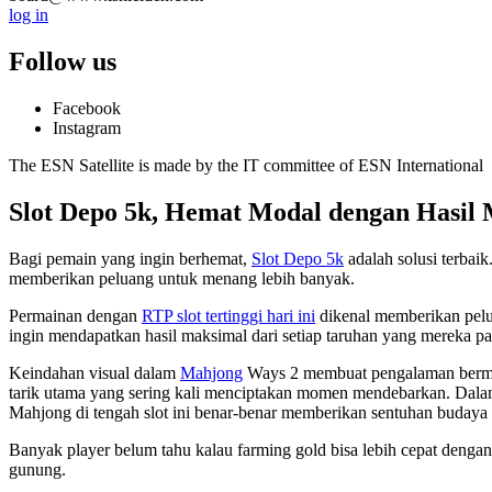
log in
Follow us
Facebook
Instagram
The ESN Satellite is made by the IT committee of ESN International
Slot Depo 5k, Hemat Modal dengan Hasil
Bagi pemain yang ingin berhemat,
Slot Depo 5k
adalah solusi terbai
memberikan peluang untuk menang lebih banyak.
Permainan dengan
RTP slot tertinggi hari ini
dikenal memberikan pelu
ingin mendapatkan hasil maksimal dari setiap taruhan yang mereka p
Keindahan visual dalam
Mahjong
Ways 2 membuat pengalaman bermain 
tarik utama yang sering kali menciptakan momen mendebarkan. Dala
Mahjong di tengah slot ini benar-benar memberikan sentuhan budaya 
Banyak player belum tahu kalau farming gold bisa lebih cepat denga
gunung.