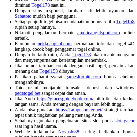
diminati
Togel178
saat ini.
Dengan situs responsif, taruhan jadi lebih nyaman dan
Sabatoto
mudah bagi pengguna.
Setiap penjudi togel bisa mendapatkan bonus 5 ribu
Togel158
rupiah setiap harinya.
Nikmati pengalaman bermain
americangirlspod.com
online
terbaik.
Kumpulan
nekkocapital.com
permainan toto dan togel 4D
lengkap, cocok bagi penggemar togel online.
Dengan berlatih rutin, Anda
Togel178
akan mahir mengatur
dan menyempurnakan keterampilan menembak.
Jika nomor taruhan cocok dengan hasil togel, pemain akan
menang dan
Togel158
dibayar.
Pastikan pahami syarat
gamesfortnite.com
bonus sebelum
mengambilnya.
Toto resmi menjamin transaksi deposit dan withdraw
pedetogel.bet
sangat cepat dan aman.
Jika Anda
https://gracesguidebook.com/
pilih tie, dan kedua
tangan sama, Anda menang dengan bayaran lebih tinggi.
Anda bisa gunakan
https://kampuspoker.net/
strategi taruhan
tepat untuk tingkatkan peluang menang Anda.
Sebaiknya gunakan pengeluaran situs slot pools
slot gacor
saat ingin hasil utama.
Website terkemuka
Novaslo88
sering hadiahkan bonus