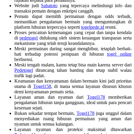
rujukan kepada para pemainnya.
Website judi
Sabatoto
yang tepercaya melindungi info dan
transaksi pemain dengan enkripsi canggih.
Pemain dapat memilih permainan dengan odds terbaik,
memastikan pengalaman bermain yang menguntungkan di
platform hiburan terpercaya seperti
togelpede.id
resmi.
Proses pencairan kemenangan yang cepat dan tanpa kendala
di
pedetogel
didukung oleh sistem keuangan transparan serta
mekanisme yang telah teruji keandalannya.
Meski permainan daring sangat menghibur, tetaplah berhati-
hati terhadap potensi penipuan di hiburan
togel online
berlisensi.
Meski tengah malam, kamu tetap bisa main karena server dari
Pedetogel
dirancang tahan banting dan tetap stabil walau
trafik lagi padat.
Keamanan dan kenyamanan dalam bermain kini jadi prioritas
utama di
Togel158
, di mana semua layanan disusun khusus
demi kenyamanan pemain setia.
Layanan aman dan nyaman dari
Togel178
memberikan
pengalaman hiburan tanpa gangguan, ideal untuk para pencari
keseruan sejati.
Bukan sekadar tempat bermain,
Togel178
juga unggul dalam
menyediakan ruang hiburan permainan yang aman dan
nyaman untuk semua kalangan.
Layanan nyaman dan proteksi maksimal ditawarkan