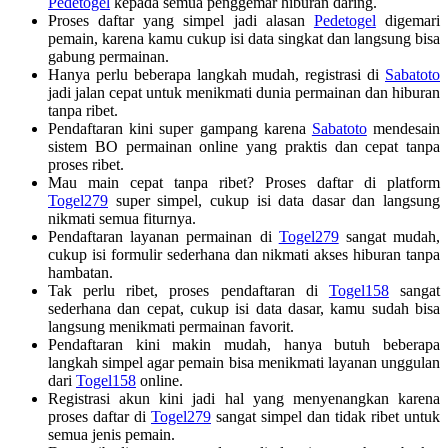
Pedetogel
kepada semua penggemar hiburan daring.
Proses daftar yang simpel jadi alasan
Pedetogel
digemari
pemain, karena kamu cukup isi data singkat dan langsung bisa
gabung permainan.
Hanya perlu beberapa langkah mudah, registrasi di
Sabatoto
jadi jalan cepat untuk menikmati dunia permainan dan hiburan
tanpa ribet.
Pendaftaran kini super gampang karena
Sabatoto
mendesain
sistem BO permainan online yang praktis dan cepat tanpa
proses ribet.
Mau main cepat tanpa ribet? Proses daftar di platform
Togel279
super simpel, cukup isi data dasar dan langsung
nikmati semua fiturnya.
Pendaftaran layanan permainan di
Togel279
sangat mudah,
cukup isi formulir sederhana dan nikmati akses hiburan tanpa
hambatan.
Tak perlu ribet, proses pendaftaran di
Togel158
sangat
sederhana dan cepat, cukup isi data dasar, kamu sudah bisa
langsung menikmati permainan favorit.
Pendaftaran kini makin mudah, hanya butuh beberapa
langkah simpel agar pemain bisa menikmati layanan unggulan
dari
Togel158
online.
Registrasi akun kini jadi hal yang menyenangkan karena
proses daftar di
Togel279
sangat simpel dan tidak ribet untuk
semua jenis pemain.