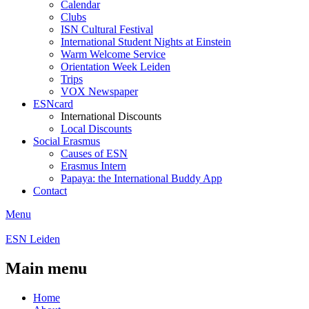
Calendar
Clubs
ISN Cultural Festival
International Student Nights at Einstein
Warm Welcome Service
Orientation Week Leiden
Trips
VOX Newspaper
ESNcard
International Discounts
Local Discounts
Social Erasmus
Causes of ESN
Erasmus Intern
Papaya: the International Buddy App
Contact
Menu
ESN Leiden
Main menu
Home