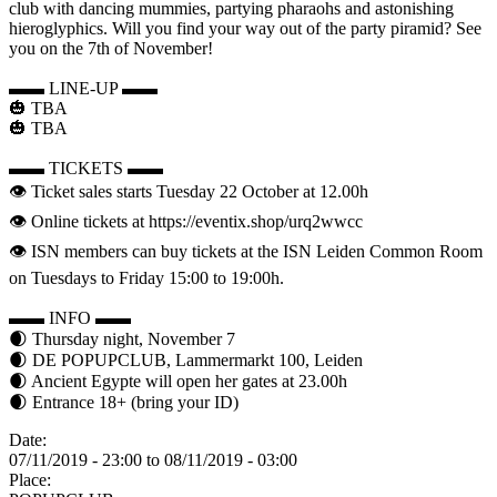
club with dancing mummies, partying pharaohs and astonishing
hieroglyphics. Will you find your way out of the party piramid? See
you on the 7th of November!
▬▬ LINE-UP ▬▬
🎃 TBA
🎃 TBA
▬▬ TICKETS ▬▬
👁 Ticket sales starts Tuesday 22 October at 12.00h
👁 Online tickets at https://eventix.shop/urq2wwcc
👁 ISN members can buy tickets at the ISN Leiden Common Room
on Tuesdays to Friday 15:00 to 19:00h.
▬▬ INFO ▬▬
🌒 Thursday night, November 7
🌒 DE POPUPCLUB, Lammermarkt 100, Leiden
🌒 Ancient Egypte will open her gates at 23.00h
🌒 Entrance 18+ (bring your ID)
Date:
07/11/2019 - 23:00
to
08/11/2019 - 03:00
Place: