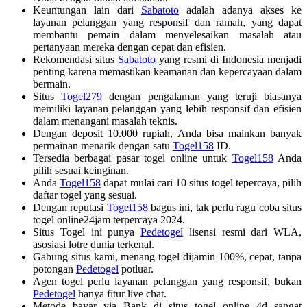
Keuntungan lain dari
Sabatoto
adalah adanya akses ke
layanan pelanggan yang responsif dan ramah, yang dapat
membantu pemain dalam menyelesaikan masalah atau
pertanyaan mereka dengan cepat dan efisien.
Rekomendasi situs
Sabatoto
yang resmi di Indonesia menjadi
penting karena memastikan keamanan dan kepercayaan dalam
bermain.
Situs
Togel279
dengan pengalaman yang teruji biasanya
memiliki layanan pelanggan yang lebih responsif dan efisien
dalam menangani masalah teknis.
Dengan deposit 10.000 rupiah, Anda bisa mainkan banyak
permainan menarik dengan satu
Togel158
ID.
Tersedia berbagai pasar togel online untuk
Togel158
Anda
pilih sesuai keinginan.
Anda
Togel158
dapat mulai cari 10 situs togel tepercaya, pilih
daftar togel yang sesuai.
Dengan reputasi
Togel158
bagus ini, tak perlu ragu coba situs
togel online24jam terpercaya 2024.
Situs Togel ini punya
Pedetogel
lisensi resmi dari WLA,
asosiasi lotre dunia terkenal.
Gabung situs kami, menang togel dijamin 100%, cepat, tanpa
potongan
Pedetogel
potluar.
Agen togel perlu layanan pelanggan yang responsif, bukan
Pedetogel
hanya fitur live chat.
Metode bayar via Bank di situs togel online 4d sangat