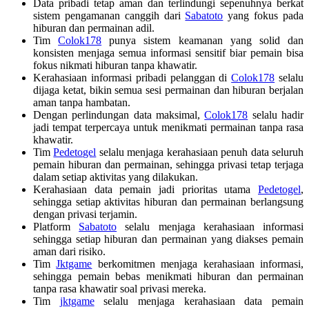
Data pribadi tetap aman dan terlindungi sepenuhnya berkat
sistem pengamanan canggih dari
Sabatoto
yang fokus pada
hiburan dan permainan adil.
Tim
Colok178
punya sistem keamanan yang solid dan
konsisten menjaga semua informasi sensitif biar pemain bisa
fokus nikmati hiburan tanpa khawatir.
Kerahasiaan informasi pribadi pelanggan di
Colok178
selalu
dijaga ketat, bikin semua sesi permainan dan hiburan berjalan
aman tanpa hambatan.
Dengan perlindungan data maksimal,
Colok178
selalu hadir
jadi tempat terpercaya untuk menikmati permainan tanpa rasa
khawatir.
Tim
Pedetogel
selalu menjaga kerahasiaan penuh data seluruh
pemain hiburan dan permainan, sehingga privasi tetap terjaga
dalam setiap aktivitas yang dilakukan.
Kerahasiaan data pemain jadi prioritas utama
Pedetogel
,
sehingga setiap aktivitas hiburan dan permainan berlangsung
dengan privasi terjamin.
Platform
Sabatoto
selalu menjaga kerahasiaan informasi
sehingga setiap hiburan dan permainan yang diakses pemain
aman dari risiko.
Tim
Jktgame
berkomitmen menjaga kerahasiaan informasi,
sehingga pemain bebas menikmati hiburan dan permainan
tanpa rasa khawatir soal privasi mereka.
Tim
jktgame
selalu menjaga kerahasiaan data pemain