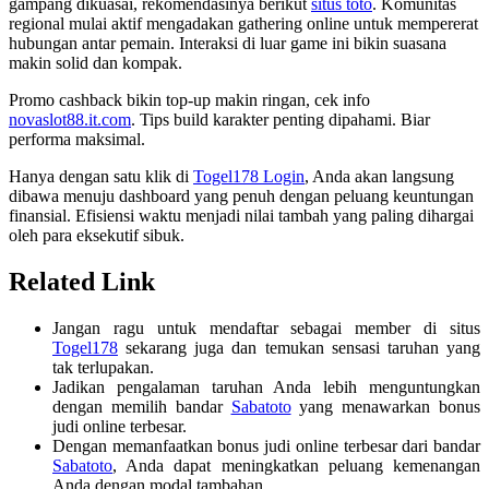
gampang dikuasai, rekomendasinya berikut
situs toto
. Komunitas
regional mulai aktif mengadakan gathering online untuk mempererat
hubungan antar pemain. Interaksi di luar game ini bikin suasana
makin solid dan kompak.
Promo cashback bikin top-up makin ringan, cek info
novaslot88.it.com
. Tips build karakter penting dipahami. Biar
performa maksimal.
Hanya dengan satu klik di
Togel178 Login
, Anda akan langsung
dibawa menuju dashboard yang penuh dengan peluang keuntungan
finansial. Efisiensi waktu menjadi nilai tambah yang paling dihargai
oleh para eksekutif sibuk.
Related Link
Jangan ragu untuk mendaftar sebagai member di situs
Togel178
sekarang juga dan temukan sensasi taruhan yang
tak terlupakan.
Jadikan pengalaman taruhan Anda lebih menguntungkan
dengan memilih bandar
Sabatoto
yang menawarkan bonus
judi online terbesar.
Dengan memanfaatkan bonus judi online terbesar dari bandar
Sabatoto
, Anda dapat meningkatkan peluang kemenangan
Anda dengan modal tambahan.