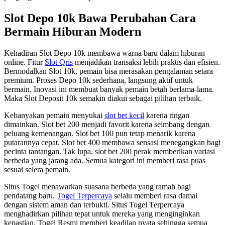
Slot Depo 10k Bawa Perubahan Cara
Bermain Hiburan Modern
Kehadiran Slot Depo 10k membawa warna baru dalam hiburan
online. Fitur
Slot Qris
menjadikan transaksi lebih praktis dan efisien.
Bermodalkan Slot 10k, pemain bisa merasakan pengalaman setara
premium. Proses Depo 10k sederhana, langsung aktif untuk
bermain. Inovasi ini membuat banyak pemain betah berlama-lama.
Maka Slot Deposit 10k semakin diakui sebagai pilihan terbaik.
Kebanyakan pemain menyukai
slot bet kecil
karena ringan
dimainkan. Slot bet 200 menjadi favorit karena seimbang dengan
peluang kemenangan. Slot bet 100 pun tetap menarik karena
putarannya cepat. Slot bet 400 membawa sensasi menegangkan bagi
pecinta tantangan. Tak lupa, slot bet 200 perak memberikan variasi
berbeda yang jarang ada. Semua kategori ini memberi rasa puas
sesuai selera pemain.
Situs Togel menawarkan suasana berbeda yang ramah bagi
pendatang baru.
Togel Terpercaya
selalu memberi rasa damai
dengan sistem aman dan terbukti. Situs Togel Terpercaya
menghadirkan pilihan tepat untuk mereka yang menginginkan
kepastian. Togel Resmi memberi keadilan nyata sehingga semua