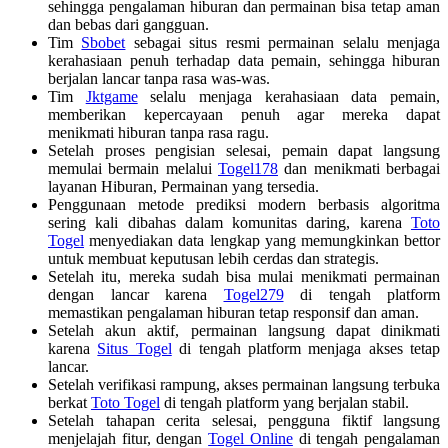
sehingga pengalaman hiburan dan permainan bisa tetap aman
dan bebas dari gangguan.
Tim
Sbobet
sebagai situs resmi permainan selalu menjaga
kerahasiaan penuh terhadap data pemain, sehingga hiburan
berjalan lancar tanpa rasa was-was.
Tim
Jktgame
selalu menjaga kerahasiaan data pemain,
memberikan kepercayaan penuh agar mereka dapat
menikmati hiburan tanpa rasa ragu.
Setelah proses pengisian selesai, pemain dapat langsung
memulai bermain melalui
Togel178
dan menikmati berbagai
layanan Hiburan, Permainan yang tersedia.
Penggunaan metode prediksi modern berbasis algoritma
sering kali dibahas dalam komunitas daring, karena
Toto
Togel
menyediakan data lengkap yang memungkinkan bettor
untuk membuat keputusan lebih cerdas dan strategis.
Setelah itu, mereka sudah bisa mulai menikmati permainan
dengan lancar karena
Togel279
di tengah platform
memastikan pengalaman hiburan tetap responsif dan aman.
Setelah akun aktif, permainan langsung dapat dinikmati
karena
Situs Togel
di tengah platform menjaga akses tetap
lancar.
Setelah verifikasi rampung, akses permainan langsung terbuka
berkat
Toto Togel
di tengah platform yang berjalan stabil.
Setelah tahapan cerita selesai, pengguna fiktif langsung
menjelajah fitur, dengan
Togel Online
di tengah pengalaman