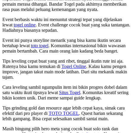
pemain merasa dihargai. Bandar Togel pada akhirnya memberikan
rasa puas melalui peluang kemenangan yang nyata.
Event berbasis waktu ini menuntut strategi tepat yang dijelaskan
lewat
togel online
. Event challenge cocok buat yang suka tantangan.
Hadiahnya biasanya sepadan.
Event ini punya storyline menarik yang bisa kamu ikutin secara
bertahap lewat
toto togel
. Komunitas internasional bikin wawasan
pemain bertambah. Cara main orang lain kadang beda banget.
Tips leveling cepat buat yang anti ribet, tinggal ikutin rute ini aja.
Rutenya bisa kamu temukan di
Togel Online
. Kalau kamu pengen
improve, jangan takut main mode latihan. Dari situ mekanik makin
tajam.
Cara leveling sambil ngumpulin item ini bikin progres dobel dalam
satu waktu ikuti tipsnya lewat
Situs Togel
. Komunitas kreatif sering
bikin konten unik. Dari meme sampai guide lengkap.
Tips grinding gold dan resource agar lebih cepat kaya, simak cara
efektif dari pro player di
TOTO TOGEL
. Quest harian sekarang
lebih gampang. Bisa cepat selesaikan sambil santai main.
Masih bingung pilih hero meta yang cocok buat solo rank dan