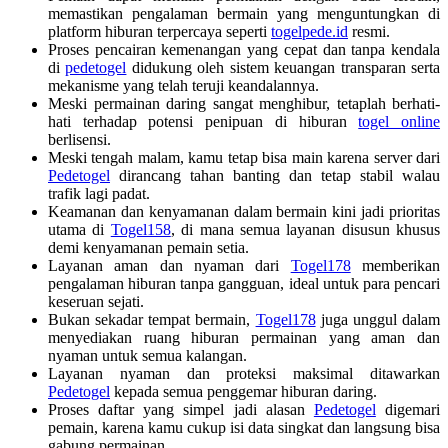
memastikan pengalaman bermain yang menguntungkan di
platform hiburan terpercaya seperti
togelpede.id
resmi.
Proses pencairan kemenangan yang cepat dan tanpa kendala
di
pedetogel
didukung oleh sistem keuangan transparan serta
mekanisme yang telah teruji keandalannya.
Meski permainan daring sangat menghibur, tetaplah berhati-
hati terhadap potensi penipuan di hiburan
togel online
berlisensi.
Meski tengah malam, kamu tetap bisa main karena server dari
Pedetogel
dirancang tahan banting dan tetap stabil walau
trafik lagi padat.
Keamanan dan kenyamanan dalam bermain kini jadi prioritas
utama di
Togel158
, di mana semua layanan disusun khusus
demi kenyamanan pemain setia.
Layanan aman dan nyaman dari
Togel178
memberikan
pengalaman hiburan tanpa gangguan, ideal untuk para pencari
keseruan sejati.
Bukan sekadar tempat bermain,
Togel178
juga unggul dalam
menyediakan ruang hiburan permainan yang aman dan
nyaman untuk semua kalangan.
Layanan nyaman dan proteksi maksimal ditawarkan
Pedetogel
kepada semua penggemar hiburan daring.
Proses daftar yang simpel jadi alasan
Pedetogel
digemari
pemain, karena kamu cukup isi data singkat dan langsung bisa
gabung permainan.