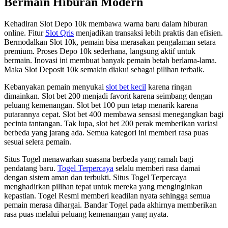
Bermain Hiburan Modern
Kehadiran Slot Depo 10k membawa warna baru dalam hiburan
online. Fitur
Slot Qris
menjadikan transaksi lebih praktis dan efisien.
Bermodalkan Slot 10k, pemain bisa merasakan pengalaman setara
premium. Proses Depo 10k sederhana, langsung aktif untuk
bermain. Inovasi ini membuat banyak pemain betah berlama-lama.
Maka Slot Deposit 10k semakin diakui sebagai pilihan terbaik.
Kebanyakan pemain menyukai
slot bet kecil
karena ringan
dimainkan. Slot bet 200 menjadi favorit karena seimbang dengan
peluang kemenangan. Slot bet 100 pun tetap menarik karena
putarannya cepat. Slot bet 400 membawa sensasi menegangkan bagi
pecinta tantangan. Tak lupa, slot bet 200 perak memberikan variasi
berbeda yang jarang ada. Semua kategori ini memberi rasa puas
sesuai selera pemain.
Situs Togel menawarkan suasana berbeda yang ramah bagi
pendatang baru.
Togel Terpercaya
selalu memberi rasa damai
dengan sistem aman dan terbukti. Situs Togel Terpercaya
menghadirkan pilihan tepat untuk mereka yang menginginkan
kepastian. Togel Resmi memberi keadilan nyata sehingga semua
pemain merasa dihargai. Bandar Togel pada akhirnya memberikan
rasa puas melalui peluang kemenangan yang nyata.