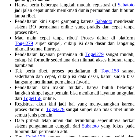
Hanya perlu beberapa langkah mudah, registrasi di
Sabatoto
jadi jalan cepat untuk menikmati dunia permainan dan hiburan
tanpa ribet.
Pendaftaran kini super gampang karena
Sabatoto
mendesain
sistem BO permainan online yang praktis dan cepat tanpa
proses ribet.
Mau main cepat tanpa ribet? Proses daftar di platform
Togel279
super simpel, cukup isi data dasar dan langsung
nikmati semua fiturnya.
Pendaftaran layanan permainan di
Togel279
sangat mudah,
cukup isi formulir sederhana dan nikmati akses hiburan tanpa
hambatan.
Tak perlu ribet, proses pendaftaran di
Togel158
sangat
sederhana dan cepat, cukup isi data dasar, kamu sudah bisa
langsung menikmati permainan favorit.
Pendaftaran kini makin mudah, hanya butuh beberapa
langkah simpel agar pemain bisa menikmati layanan unggulan
dari
Togel158
online.
Registrasi akun kini jadi hal yang menyenangkan karena
proses daftar di
Togel279
sangat simpel dan tidak ribet untuk
semua jenis pemain.
Data pribadi tetap aman dan terlindungi sepenuhnya berkat
sistem pengamanan canggih dari
Sabatoto
yang fokus pada
hiburan dan permainan adil.
Tim
Colok178
punya sistem keamanan yang solid dan