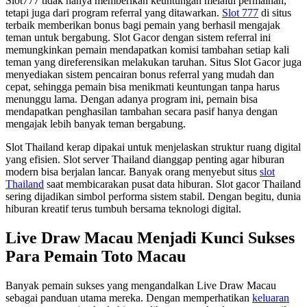
Slot777 tidak hanya memberikan keuntungan melalui permainan,
tetapi juga dari program referral yang ditawarkan.
Slot 777
di situs
terbaik memberikan bonus bagi pemain yang berhasil mengajak
teman untuk bergabung. Slot Gacor dengan sistem referral ini
memungkinkan pemain mendapatkan komisi tambahan setiap kali
teman yang direferensikan melakukan taruhan. Situs Slot Gacor juga
menyediakan sistem pencairan bonus referral yang mudah dan
cepat, sehingga pemain bisa menikmati keuntungan tanpa harus
menunggu lama. Dengan adanya program ini, pemain bisa
mendapatkan penghasilan tambahan secara pasif hanya dengan
mengajak lebih banyak teman bergabung.
Slot Thailand kerap dipakai untuk menjelaskan struktur ruang digital
yang efisien. Slot server Thailand dianggap penting agar hiburan
modern bisa berjalan lancar. Banyak orang menyebut situs
slot
Thailand
saat membicarakan pusat data hiburan. Slot gacor Thailand
sering dijadikan simbol performa sistem stabil. Dengan begitu, dunia
hiburan kreatif terus tumbuh bersama teknologi digital.
Live Draw Macau Menjadi Kunci Sukses
Para Pemain Toto Macau
Banyak pemain sukses yang mengandalkan Live Draw Macau
sebagai panduan utama mereka. Dengan memperhatikan
keluaran