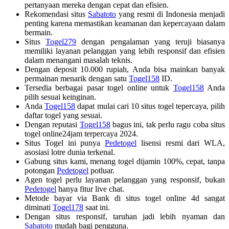
pertanyaan mereka dengan cepat dan efisien.
Rekomendasi situs
Sabatoto
yang resmi di Indonesia menjadi
penting karena memastikan keamanan dan kepercayaan dalam
bermain.
Situs
Togel279
dengan pengalaman yang teruji biasanya
memiliki layanan pelanggan yang lebih responsif dan efisien
dalam menangani masalah teknis.
Dengan deposit 10.000 rupiah, Anda bisa mainkan banyak
permainan menarik dengan satu
Togel158
ID.
Tersedia berbagai pasar togel online untuk
Togel158
Anda
pilih sesuai keinginan.
Anda
Togel158
dapat mulai cari 10 situs togel tepercaya, pilih
daftar togel yang sesuai.
Dengan reputasi
Togel158
bagus ini, tak perlu ragu coba situs
togel online24jam terpercaya 2024.
Situs Togel ini punya
Pedetogel
lisensi resmi dari WLA,
asosiasi lotre dunia terkenal.
Gabung situs kami, menang togel dijamin 100%, cepat, tanpa
potongan
Pedetogel
potluar.
Agen togel perlu layanan pelanggan yang responsif, bukan
Pedetogel
hanya fitur live chat.
Metode bayar via Bank di situs togel online 4d sangat
diminati
Togel178
saat ini.
Dengan situs responsif, taruhan jadi lebih nyaman dan
Sabatoto
mudah bagi pengguna.