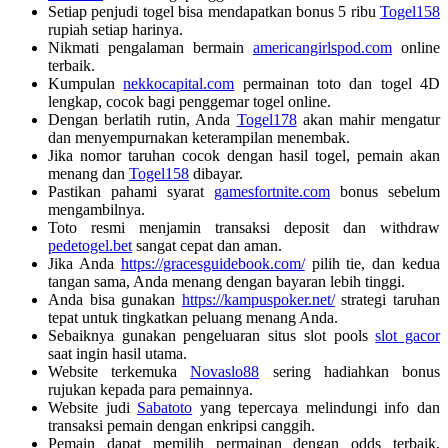
Setiap penjudi togel bisa mendapatkan bonus 5 ribu
Togel158
rupiah setiap harinya.
Nikmati pengalaman bermain
americangirlspod.com
online
terbaik.
Kumpulan
nekkocapital.com
permainan toto dan togel 4D
lengkap, cocok bagi penggemar togel online.
Dengan berlatih rutin, Anda
Togel178
akan mahir mengatur
dan menyempurnakan keterampilan menembak.
Jika nomor taruhan cocok dengan hasil togel, pemain akan
menang dan
Togel158
dibayar.
Pastikan pahami syarat
gamesfortnite.com
bonus sebelum
mengambilnya.
Toto resmi menjamin transaksi deposit dan withdraw
pedetogel.bet
sangat cepat dan aman.
Jika Anda
https://gracesguidebook.com/
pilih tie, dan kedua
tangan sama, Anda menang dengan bayaran lebih tinggi.
Anda bisa gunakan
https://kampuspoker.net/
strategi taruhan
tepat untuk tingkatkan peluang menang Anda.
Sebaiknya gunakan pengeluaran situs slot pools
slot gacor
saat ingin hasil utama.
Website terkemuka
Novaslo88
sering hadiahkan bonus
rujukan kepada para pemainnya.
Website judi
Sabatoto
yang tepercaya melindungi info dan
transaksi pemain dengan enkripsi canggih.
Pemain dapat memilih permainan dengan odds terbaik,