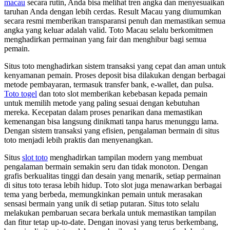
macau
secara rutin, Anda bisa melihat tren angka dan menyesuaikan
taruhan Anda dengan lebih cerdas. Result Macau yang diumumkan
secara resmi memberikan transparansi penuh dan memastikan semua
angka yang keluar adalah valid. Toto Macau selalu berkomitmen
menghadirkan permainan yang fair dan menghibur bagi semua
pemain.
Situs toto menghadirkan sistem transaksi yang cepat dan aman untuk
kenyamanan pemain. Proses deposit bisa dilakukan dengan berbagai
metode pembayaran, termasuk transfer bank, e-wallet, dan pulsa.
Toto togel
dan toto slot memberikan kebebasan kepada pemain
untuk memilih metode yang paling sesuai dengan kebutuhan
mereka. Kecepatan dalam proses penarikan dana memastikan
kemenangan bisa langsung dinikmati tanpa harus menunggu lama.
Dengan sistem transaksi yang efisien, pengalaman bermain di situs
toto menjadi lebih praktis dan menyenangkan.
Situs
slot toto
menghadirkan tampilan modern yang membuat
pengalaman bermain semakin seru dan tidak monoton. Dengan
grafis berkualitas tinggi dan desain yang menarik, setiap permainan
di situs toto terasa lebih hidup. Toto slot juga menawarkan berbagai
tema yang berbeda, memungkinkan pemain untuk merasakan
sensasi bermain yang unik di setiap putaran. Situs toto selalu
melakukan pembaruan secara berkala untuk memastikan tampilan
dan fitur tetap up-to-date. Dengan inovasi yang terus berkembang,