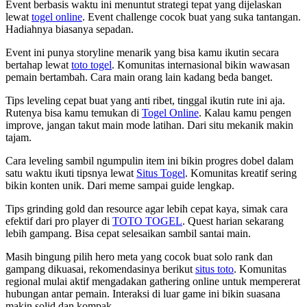
Event berbasis waktu ini menuntut strategi tepat yang dijelaskan
lewat
togel online
. Event challenge cocok buat yang suka tantangan.
Hadiahnya biasanya sepadan.
Event ini punya storyline menarik yang bisa kamu ikutin secara
bertahap lewat
toto togel
. Komunitas internasional bikin wawasan
pemain bertambah. Cara main orang lain kadang beda banget.
Tips leveling cepat buat yang anti ribet, tinggal ikutin rute ini aja.
Rutenya bisa kamu temukan di
Togel Online
. Kalau kamu pengen
improve, jangan takut main mode latihan. Dari situ mekanik makin
tajam.
Cara leveling sambil ngumpulin item ini bikin progres dobel dalam
satu waktu ikuti tipsnya lewat
Situs Togel
. Komunitas kreatif sering
bikin konten unik. Dari meme sampai guide lengkap.
Tips grinding gold dan resource agar lebih cepat kaya, simak cara
efektif dari pro player di
TOTO TOGEL
. Quest harian sekarang
lebih gampang. Bisa cepat selesaikan sambil santai main.
Masih bingung pilih hero meta yang cocok buat solo rank dan
gampang dikuasai, rekomendasinya berikut
situs toto
. Komunitas
regional mulai aktif mengadakan gathering online untuk mempererat
hubungan antar pemain. Interaksi di luar game ini bikin suasana
makin solid dan kompak.