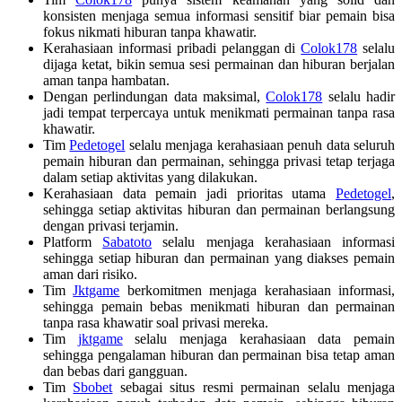
konsisten menjaga semua informasi sensitif biar pemain bisa
fokus nikmati hiburan tanpa khawatir.
Kerahasiaan informasi pribadi pelanggan di
Colok178
selalu
dijaga ketat, bikin semua sesi permainan dan hiburan berjalan
aman tanpa hambatan.
Dengan perlindungan data maksimal,
Colok178
selalu hadir
jadi tempat terpercaya untuk menikmati permainan tanpa rasa
khawatir.
Tim
Pedetogel
selalu menjaga kerahasiaan penuh data seluruh
pemain hiburan dan permainan, sehingga privasi tetap terjaga
dalam setiap aktivitas yang dilakukan.
Kerahasiaan data pemain jadi prioritas utama
Pedetogel
,
sehingga setiap aktivitas hiburan dan permainan berlangsung
dengan privasi terjamin.
Platform
Sabatoto
selalu menjaga kerahasiaan informasi
sehingga setiap hiburan dan permainan yang diakses pemain
aman dari risiko.
Tim
Jktgame
berkomitmen menjaga kerahasiaan informasi,
sehingga pemain bebas menikmati hiburan dan permainan
tanpa rasa khawatir soal privasi mereka.
Tim
jktgame
selalu menjaga kerahasiaan data pemain
sehingga pengalaman hiburan dan permainan bisa tetap aman
dan bebas dari gangguan.
Tim
Sbobet
sebagai situs resmi permainan selalu menjaga