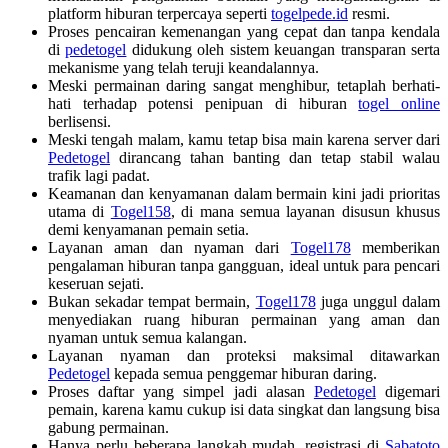
platform hiburan terpercaya seperti
togelpede.id
resmi.
Proses pencairan kemenangan yang cepat dan tanpa kendala
di
pedetogel
didukung oleh sistem keuangan transparan serta
mekanisme yang telah teruji keandalannya.
Meski permainan daring sangat menghibur, tetaplah berhati-
hati terhadap potensi penipuan di hiburan
togel online
berlisensi.
Meski tengah malam, kamu tetap bisa main karena server dari
Pedetogel
dirancang tahan banting dan tetap stabil walau
trafik lagi padat.
Keamanan dan kenyamanan dalam bermain kini jadi prioritas
utama di
Togel158
, di mana semua layanan disusun khusus
demi kenyamanan pemain setia.
Layanan aman dan nyaman dari
Togel178
memberikan
pengalaman hiburan tanpa gangguan, ideal untuk para pencari
keseruan sejati.
Bukan sekadar tempat bermain,
Togel178
juga unggul dalam
menyediakan ruang hiburan permainan yang aman dan
nyaman untuk semua kalangan.
Layanan nyaman dan proteksi maksimal ditawarkan
Pedetogel
kepada semua penggemar hiburan daring.
Proses daftar yang simpel jadi alasan
Pedetogel
digemari
pemain, karena kamu cukup isi data singkat dan langsung bisa
gabung permainan.
Hanya perlu beberapa langkah mudah, registrasi di
Sabatoto