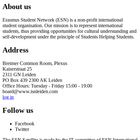
About us
Erasmus Student Network (ESN) is a non-profit international
student organisation. Our mission is to represent international
students, thus providing opportunities for cultural understanding and
self-development under the principle of Students Helping Students.
Address
Breimer Common Room, Plexus
Kaiserstraat 25
2311 GN Leiden
PO Box 439 2300 AK Leiden
Office Hours: Tuesday - Friday 15:00 - 19:00
board@www.isnleiden.com
log in
Follow us
Facebook
Twitter
The ESN Satellite is made by the IT committee of ESN International