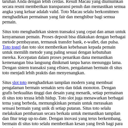
taruhan Anda dengan lebih cerdas. Result Macau yang diumumkan
secara resmi memberikan transparansi penuh dan memastikan semua
angka yang keluar adalah valid. Toto Macau selalu berkomitmen
menghadirkan permainan yang fair dan menghibur bagi semua
pemain.
Situs toto menghadirkan sistem transaksi yang cepat dan aman untuk
kenyamanan pemain. Proses deposit bisa dilakukan dengan berbagai
metode pembayaran, termasuk transfer bank, e-wallet, dan pulsa.
Toto togel
dan toto slot memberikan kebebasan kepada pemain
untuk memilih metode yang paling sesuai dengan kebutuhan
mereka. Kecepatan dalam proses penarikan dana memastikan
kemenangan bisa langsung dinikmati tanpa harus menunggu lama.
Dengan sistem transaksi yang efisien, pengalaman bermain di situs
toto menjadi lebih praktis dan menyenangkan.
Situs
slot toto
menghadirkan tampilan modern yang membuat
pengalaman bermain semakin seru dan tidak monoton. Dengan
grafis berkualitas tinggi dan desain yang menarik, setiap permainan
di situs toto terasa lebih hidup. Toto slot juga menawarkan berbagai
tema yang berbeda, memungkinkan pemain untuk merasakan
sensasi bermain yang unik di setiap putaran. Situs toto selalu
melakukan pembaruan secara berkala untuk memastikan tampilan
dan fitur tetap up-to-date. Dengan inovasi yang terus berkembang,
bermain di situs toto selalu memberikan kesan yang fresh bagi para