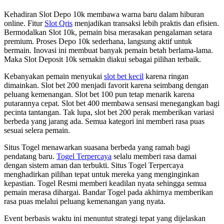
Kehadiran Slot Depo 10k membawa warna baru dalam hiburan
online. Fitur
Slot Qris
menjadikan transaksi lebih praktis dan efisien.
Bermodalkan Slot 10k, pemain bisa merasakan pengalaman setara
premium. Proses Depo 10k sederhana, langsung aktif untuk
bermain. Inovasi ini membuat banyak pemain betah berlama-lama.
Maka Slot Deposit 10k semakin diakui sebagai pilihan terbaik.
Kebanyakan pemain menyukai
slot bet kecil
karena ringan
dimainkan. Slot bet 200 menjadi favorit karena seimbang dengan
peluang kemenangan. Slot bet 100 pun tetap menarik karena
putarannya cepat. Slot bet 400 membawa sensasi menegangkan bagi
pecinta tantangan. Tak lupa, slot bet 200 perak memberikan variasi
berbeda yang jarang ada. Semua kategori ini memberi rasa puas
sesuai selera pemain.
Situs Togel menawarkan suasana berbeda yang ramah bagi
pendatang baru.
Togel Terpercaya
selalu memberi rasa damai
dengan sistem aman dan terbukti. Situs Togel Terpercaya
menghadirkan pilihan tepat untuk mereka yang menginginkan
kepastian. Togel Resmi memberi keadilan nyata sehingga semua
pemain merasa dihargai. Bandar Togel pada akhirnya memberikan
rasa puas melalui peluang kemenangan yang nyata.
Event berbasis waktu ini menuntut strategi tepat yang dijelaskan