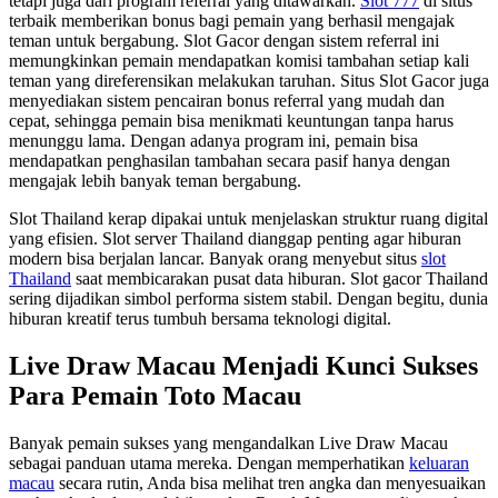
tetapi juga dari program referral yang ditawarkan.
Slot 777
di situs
terbaik memberikan bonus bagi pemain yang berhasil mengajak
teman untuk bergabung. Slot Gacor dengan sistem referral ini
memungkinkan pemain mendapatkan komisi tambahan setiap kali
teman yang direferensikan melakukan taruhan. Situs Slot Gacor juga
menyediakan sistem pencairan bonus referral yang mudah dan
cepat, sehingga pemain bisa menikmati keuntungan tanpa harus
menunggu lama. Dengan adanya program ini, pemain bisa
mendapatkan penghasilan tambahan secara pasif hanya dengan
mengajak lebih banyak teman bergabung.
Slot Thailand kerap dipakai untuk menjelaskan struktur ruang digital
yang efisien. Slot server Thailand dianggap penting agar hiburan
modern bisa berjalan lancar. Banyak orang menyebut situs
slot
Thailand
saat membicarakan pusat data hiburan. Slot gacor Thailand
sering dijadikan simbol performa sistem stabil. Dengan begitu, dunia
hiburan kreatif terus tumbuh bersama teknologi digital.
Live Draw Macau Menjadi Kunci Sukses
Para Pemain Toto Macau
Banyak pemain sukses yang mengandalkan Live Draw Macau
sebagai panduan utama mereka. Dengan memperhatikan
keluaran
macau
secara rutin, Anda bisa melihat tren angka dan menyesuaikan