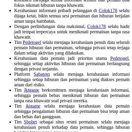
fokus nikmati hiburan tanpa khawatir.
Kerahasiaan informasi pribadi pelanggan di
Colok178
selalu
dijaga ketat, bikin semua sesi permainan dan hiburan berjalan
aman tanpa hambatan.
Dengan perlindungan data maksimal,
Colok178
selalu hadir
jadi tempat terpercaya untuk menikmati permainan tanpa rasa
khawatir.
Tim
Pedetogel
selalu menjaga kerahasiaan penuh data seluruh
pemain hiburan dan permainan, sehingga privasi tetap terjaga
dalam setiap aktivitas yang dilakukan.
Kerahasiaan data pemain jadi prioritas utama
Pedetogel
,
sehingga setiap aktivitas hiburan dan permainan berlangsung
dengan privasi terjamin.
Platform
Sabatoto
selalu menjaga kerahasiaan informasi
sehingga setiap hiburan dan permainan yang diakses pemain
aman dari risiko.
Tim
Jktgame
berkomitmen menjaga kerahasiaan informasi,
sehingga pemain bebas menikmati hiburan dan permainan
tanpa rasa khawatir soal privasi mereka.
Tim
jktgame
selalu menjaga kerahasiaan data pemain
sehingga pengalaman hiburan dan permainan bisa tetap aman
dan bebas dari gangguan.
Tim
Sbobet
sebagai situs resmi permainan selalu menjaga
kerahasiaan penuh terhadap data pemain, sehingga hiburan