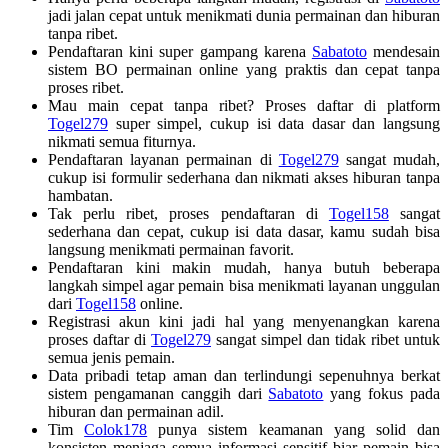
jadi jalan cepat untuk menikmati dunia permainan dan hiburan
tanpa ribet.
Pendaftaran kini super gampang karena
Sabatoto
mendesain
sistem BO permainan online yang praktis dan cepat tanpa
proses ribet.
Mau main cepat tanpa ribet? Proses daftar di platform
Togel279
super simpel, cukup isi data dasar dan langsung
nikmati semua fiturnya.
Pendaftaran layanan permainan di
Togel279
sangat mudah,
cukup isi formulir sederhana dan nikmati akses hiburan tanpa
hambatan.
Tak perlu ribet, proses pendaftaran di
Togel158
sangat
sederhana dan cepat, cukup isi data dasar, kamu sudah bisa
langsung menikmati permainan favorit.
Pendaftaran kini makin mudah, hanya butuh beberapa
langkah simpel agar pemain bisa menikmati layanan unggulan
dari
Togel158
online.
Registrasi akun kini jadi hal yang menyenangkan karena
proses daftar di
Togel279
sangat simpel dan tidak ribet untuk
semua jenis pemain.
Data pribadi tetap aman dan terlindungi sepenuhnya berkat
sistem pengamanan canggih dari
Sabatoto
yang fokus pada
hiburan dan permainan adil.
Tim
Colok178
punya sistem keamanan yang solid dan
konsisten menjaga semua informasi sensitif biar pemain bisa