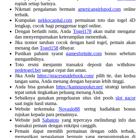
rupiah setiap harinya.
Nikmati pengalaman bermain
americangirlspod.com
online
terbaik.
Kumpulan
nekkocapital.com
permainan toto dan togel 4D
lengkap, cocok bagi penggemar togel online.
Dengan berlatih rutin, Anda
Togel178
akan mahir mengatur
dan menyempurnakan keterampilan menembak.
Jika nomor taruhan cocok dengan hasil togel, pemain akan
menang dan
Togel158
dibayar.
Pastikan pahami syarat
gamesfortnite.com
bonus sebelum
mengambilnya.
Toto resmi menjamin transaksi deposit dan withdraw
pedetogel.bet
sangat cepat dan aman.
Jika Anda
https://gracesguidebook.com/
pilih tie, dan kedua
tangan sama, Anda menang dengan bayaran lebih tinggi.
Anda bisa gunakan
https://kampuspoker.net/
strategi taruhan
tepat untuk tingkatkan peluang menang Anda.
Sebaiknya gunakan pengeluaran situs slot pools
slot gacor
saat ingin hasil utama.
Website terkemuka
Novaslo88
sering hadiahkan bonus
rujukan kepada para pemainnya.
Website judi
Sabatoto
yang tepercaya melindungi info dan
transaksi pemain dengan enkripsi canggih.
Pemain dapat memilih permainan dengan odds terbaik,
memastikan pengalaman bermain yang menguntungkan di