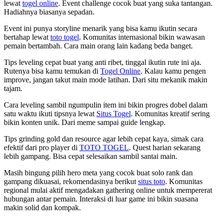
lewat
togel online
. Event challenge cocok buat yang suka tantangan.
Hadiahnya biasanya sepadan.
Event ini punya storyline menarik yang bisa kamu ikutin secara
bertahap lewat
toto togel
. Komunitas internasional bikin wawasan
pemain bertambah. Cara main orang lain kadang beda banget.
Tips leveling cepat buat yang anti ribet, tinggal ikutin rute ini aja.
Rutenya bisa kamu temukan di
Togel Online
. Kalau kamu pengen
improve, jangan takut main mode latihan. Dari situ mekanik makin
tajam.
Cara leveling sambil ngumpulin item ini bikin progres dobel dalam
satu waktu ikuti tipsnya lewat
Situs Togel
. Komunitas kreatif sering
bikin konten unik. Dari meme sampai guide lengkap.
Tips grinding gold dan resource agar lebih cepat kaya, simak cara
efektif dari pro player di
TOTO TOGEL
. Quest harian sekarang
lebih gampang. Bisa cepat selesaikan sambil santai main.
Masih bingung pilih hero meta yang cocok buat solo rank dan
gampang dikuasai, rekomendasinya berikut
situs toto
. Komunitas
regional mulai aktif mengadakan gathering online untuk mempererat
hubungan antar pemain. Interaksi di luar game ini bikin suasana
makin solid dan kompak.