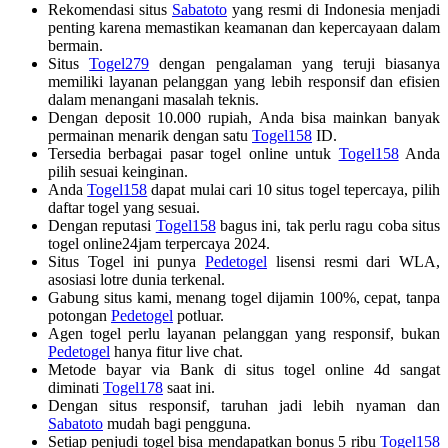
Rekomendasi situs
Sabatoto
yang resmi di Indonesia menjadi
penting karena memastikan keamanan dan kepercayaan dalam
bermain.
Situs
Togel279
dengan pengalaman yang teruji biasanya
memiliki layanan pelanggan yang lebih responsif dan efisien
dalam menangani masalah teknis.
Dengan deposit 10.000 rupiah, Anda bisa mainkan banyak
permainan menarik dengan satu
Togel158
ID.
Tersedia berbagai pasar togel online untuk
Togel158
Anda
pilih sesuai keinginan.
Anda
Togel158
dapat mulai cari 10 situs togel tepercaya, pilih
daftar togel yang sesuai.
Dengan reputasi
Togel158
bagus ini, tak perlu ragu coba situs
togel online24jam terpercaya 2024.
Situs Togel ini punya
Pedetogel
lisensi resmi dari WLA,
asosiasi lotre dunia terkenal.
Gabung situs kami, menang togel dijamin 100%, cepat, tanpa
potongan
Pedetogel
potluar.
Agen togel perlu layanan pelanggan yang responsif, bukan
Pedetogel
hanya fitur live chat.
Metode bayar via Bank di situs togel online 4d sangat
diminati
Togel178
saat ini.
Dengan situs responsif, taruhan jadi lebih nyaman dan
Sabatoto
mudah bagi pengguna.
Setiap penjudi togel bisa mendapatkan bonus 5 ribu
Togel158