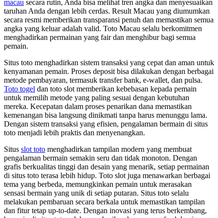
macau
secara rutin, Anda bisa melihat tren angka dan menyesuaikan
taruhan Anda dengan lebih cerdas. Result Macau yang diumumkan
secara resmi memberikan transparansi penuh dan memastikan semua
angka yang keluar adalah valid. Toto Macau selalu berkomitmen
menghadirkan permainan yang fair dan menghibur bagi semua
pemain.
Situs toto menghadirkan sistem transaksi yang cepat dan aman untuk
kenyamanan pemain. Proses deposit bisa dilakukan dengan berbagai
metode pembayaran, termasuk transfer bank, e-wallet, dan pulsa.
Toto togel
dan toto slot memberikan kebebasan kepada pemain
untuk memilih metode yang paling sesuai dengan kebutuhan
mereka. Kecepatan dalam proses penarikan dana memastikan
kemenangan bisa langsung dinikmati tanpa harus menunggu lama.
Dengan sistem transaksi yang efisien, pengalaman bermain di situs
toto menjadi lebih praktis dan menyenangkan.
Situs
slot toto
menghadirkan tampilan modern yang membuat
pengalaman bermain semakin seru dan tidak monoton. Dengan
grafis berkualitas tinggi dan desain yang menarik, setiap permainan
di situs toto terasa lebih hidup. Toto slot juga menawarkan berbagai
tema yang berbeda, memungkinkan pemain untuk merasakan
sensasi bermain yang unik di setiap putaran. Situs toto selalu
melakukan pembaruan secara berkala untuk memastikan tampilan
dan fitur tetap up-to-date. Dengan inovasi yang terus berkembang,