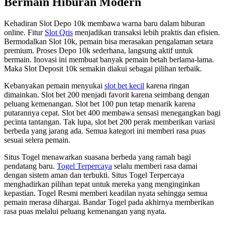
Bermain Hiburan Modern
Kehadiran Slot Depo 10k membawa warna baru dalam hiburan
online. Fitur
Slot Qris
menjadikan transaksi lebih praktis dan efisien.
Bermodalkan Slot 10k, pemain bisa merasakan pengalaman setara
premium. Proses Depo 10k sederhana, langsung aktif untuk
bermain. Inovasi ini membuat banyak pemain betah berlama-lama.
Maka Slot Deposit 10k semakin diakui sebagai pilihan terbaik.
Kebanyakan pemain menyukai
slot bet kecil
karena ringan
dimainkan. Slot bet 200 menjadi favorit karena seimbang dengan
peluang kemenangan. Slot bet 100 pun tetap menarik karena
putarannya cepat. Slot bet 400 membawa sensasi menegangkan bagi
pecinta tantangan. Tak lupa, slot bet 200 perak memberikan variasi
berbeda yang jarang ada. Semua kategori ini memberi rasa puas
sesuai selera pemain.
Situs Togel menawarkan suasana berbeda yang ramah bagi
pendatang baru.
Togel Terpercaya
selalu memberi rasa damai
dengan sistem aman dan terbukti. Situs Togel Terpercaya
menghadirkan pilihan tepat untuk mereka yang menginginkan
kepastian. Togel Resmi memberi keadilan nyata sehingga semua
pemain merasa dihargai. Bandar Togel pada akhirnya memberikan
rasa puas melalui peluang kemenangan yang nyata.