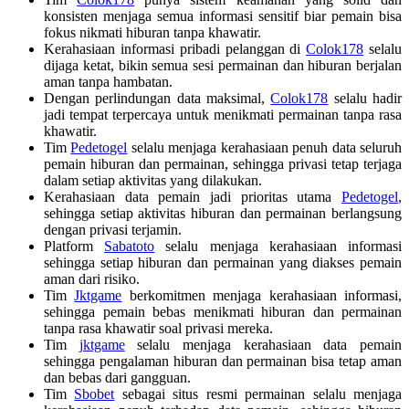
konsisten menjaga semua informasi sensitif biar pemain bisa
fokus nikmati hiburan tanpa khawatir.
Kerahasiaan informasi pribadi pelanggan di
Colok178
selalu
dijaga ketat, bikin semua sesi permainan dan hiburan berjalan
aman tanpa hambatan.
Dengan perlindungan data maksimal,
Colok178
selalu hadir
jadi tempat terpercaya untuk menikmati permainan tanpa rasa
khawatir.
Tim
Pedetogel
selalu menjaga kerahasiaan penuh data seluruh
pemain hiburan dan permainan, sehingga privasi tetap terjaga
dalam setiap aktivitas yang dilakukan.
Kerahasiaan data pemain jadi prioritas utama
Pedetogel
,
sehingga setiap aktivitas hiburan dan permainan berlangsung
dengan privasi terjamin.
Platform
Sabatoto
selalu menjaga kerahasiaan informasi
sehingga setiap hiburan dan permainan yang diakses pemain
aman dari risiko.
Tim
Jktgame
berkomitmen menjaga kerahasiaan informasi,
sehingga pemain bebas menikmati hiburan dan permainan
tanpa rasa khawatir soal privasi mereka.
Tim
jktgame
selalu menjaga kerahasiaan data pemain
sehingga pengalaman hiburan dan permainan bisa tetap aman
dan bebas dari gangguan.
Tim
Sbobet
sebagai situs resmi permainan selalu menjaga