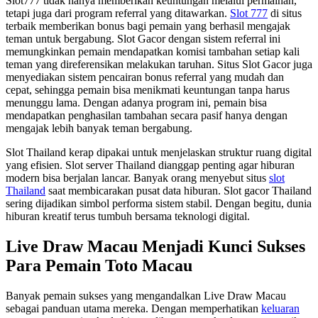
Slot777 tidak hanya memberikan keuntungan melalui permainan,
tetapi juga dari program referral yang ditawarkan.
Slot 777
di situs
terbaik memberikan bonus bagi pemain yang berhasil mengajak
teman untuk bergabung. Slot Gacor dengan sistem referral ini
memungkinkan pemain mendapatkan komisi tambahan setiap kali
teman yang direferensikan melakukan taruhan. Situs Slot Gacor juga
menyediakan sistem pencairan bonus referral yang mudah dan
cepat, sehingga pemain bisa menikmati keuntungan tanpa harus
menunggu lama. Dengan adanya program ini, pemain bisa
mendapatkan penghasilan tambahan secara pasif hanya dengan
mengajak lebih banyak teman bergabung.
Slot Thailand kerap dipakai untuk menjelaskan struktur ruang digital
yang efisien. Slot server Thailand dianggap penting agar hiburan
modern bisa berjalan lancar. Banyak orang menyebut situs
slot
Thailand
saat membicarakan pusat data hiburan. Slot gacor Thailand
sering dijadikan simbol performa sistem stabil. Dengan begitu, dunia
hiburan kreatif terus tumbuh bersama teknologi digital.
Live Draw Macau Menjadi Kunci Sukses
Para Pemain Toto Macau
Banyak pemain sukses yang mengandalkan Live Draw Macau
sebagai panduan utama mereka. Dengan memperhatikan
keluaran