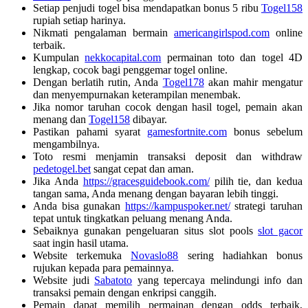
Setiap penjudi togel bisa mendapatkan bonus 5 ribu
Togel158
rupiah setiap harinya.
Nikmati pengalaman bermain
americangirlspod.com
online
terbaik.
Kumpulan
nekkocapital.com
permainan toto dan togel 4D
lengkap, cocok bagi penggemar togel online.
Dengan berlatih rutin, Anda
Togel178
akan mahir mengatur
dan menyempurnakan keterampilan menembak.
Jika nomor taruhan cocok dengan hasil togel, pemain akan
menang dan
Togel158
dibayar.
Pastikan pahami syarat
gamesfortnite.com
bonus sebelum
mengambilnya.
Toto resmi menjamin transaksi deposit dan withdraw
pedetogel.bet
sangat cepat dan aman.
Jika Anda
https://gracesguidebook.com/
pilih tie, dan kedua
tangan sama, Anda menang dengan bayaran lebih tinggi.
Anda bisa gunakan
https://kampuspoker.net/
strategi taruhan
tepat untuk tingkatkan peluang menang Anda.
Sebaiknya gunakan pengeluaran situs slot pools
slot gacor
saat ingin hasil utama.
Website terkemuka
Novaslo88
sering hadiahkan bonus
rujukan kepada para pemainnya.
Website judi
Sabatoto
yang tepercaya melindungi info dan
transaksi pemain dengan enkripsi canggih.
Pemain dapat memilih permainan dengan odds terbaik,