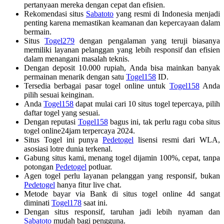
pertanyaan mereka dengan cepat dan efisien.
Rekomendasi situs
Sabatoto
yang resmi di Indonesia menjadi
penting karena memastikan keamanan dan kepercayaan dalam
bermain.
Situs
Togel279
dengan pengalaman yang teruji biasanya
memiliki layanan pelanggan yang lebih responsif dan efisien
dalam menangani masalah teknis.
Dengan deposit 10.000 rupiah, Anda bisa mainkan banyak
permainan menarik dengan satu
Togel158
ID.
Tersedia berbagai pasar togel online untuk
Togel158
Anda
pilih sesuai keinginan.
Anda
Togel158
dapat mulai cari 10 situs togel tepercaya, pilih
daftar togel yang sesuai.
Dengan reputasi
Togel158
bagus ini, tak perlu ragu coba situs
togel online24jam terpercaya 2024.
Situs Togel ini punya
Pedetogel
lisensi resmi dari WLA,
asosiasi lotre dunia terkenal.
Gabung situs kami, menang togel dijamin 100%, cepat, tanpa
potongan
Pedetogel
potluar.
Agen togel perlu layanan pelanggan yang responsif, bukan
Pedetogel
hanya fitur live chat.
Metode bayar via Bank di situs togel online 4d sangat
diminati
Togel178
saat ini.
Dengan situs responsif, taruhan jadi lebih nyaman dan
Sabatoto
mudah bagi pengguna.