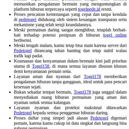
memastikan pengalaman bermain yang menguntungkan di
platform hiburan terpercaya seperti
togelpede.id
resmi.
Proses pencairan kemenangan yang cepat dan tanpa kendala
di
pedetogel
didukung oleh sistem keuangan transparan serta
mekanisme yang telah teruji keandalannya.
Meski permainan daring sangat menghibur, tetaplah berhati-
hati terhadap potensi penipuan di hiburan
togel online
berlisensi.
Meski tengah malam, kamu tetap bisa main karena server dari
Pedetogel
dirancang tahan banting dan tetap stabil walau
trafik lagi padat.
Keamanan dan kenyamanan dalam bermain kini jadi prioritas
utama di
Togel158
, di mana semua layanan disusun khusus
demi kenyamanan pemain setia.
Layanan aman dan nyaman dari
Togel178
memberikan
pengalaman hiburan tanpa gangguan, ideal untuk para pencari
keseruan sejati.
Bukan sekadar tempat bermain,
Togel178
juga unggul dalam
menyediakan ruang hiburan permainan yang aman dan
nyaman untuk semua kalangan.
Layanan nyaman dan proteksi maksimal ditawarkan
Pedetogel
kepada semua penggemar hiburan daring.
Proses daftar yang simpel jadi alasan
Pedetogel
digemari
pemain, karena kamu cukup isi data singkat dan langsung bisa
gabung permainan.