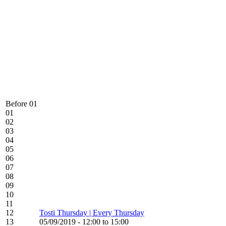
Before 01
01
02
03
04
05
06
07
08
09
10
11
12
Tosti Thursday | Every Thursday
13
05/09/2019 - 12:00 to 15:00