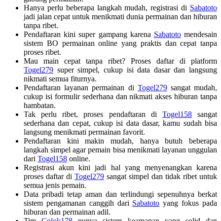
Hanya perlu beberapa langkah mudah, registrasi di
Sabatoto
jadi jalan cepat untuk menikmati dunia permainan dan hiburan
tanpa ribet.
Pendaftaran kini super gampang karena
Sabatoto
mendesain
sistem BO permainan online yang praktis dan cepat tanpa
proses ribet.
Mau main cepat tanpa ribet? Proses daftar di platform
Togel279
super simpel, cukup isi data dasar dan langsung
nikmati semua fiturnya.
Pendaftaran layanan permainan di
Togel279
sangat mudah,
cukup isi formulir sederhana dan nikmati akses hiburan tanpa
hambatan.
Tak perlu ribet, proses pendaftaran di
Togel158
sangat
sederhana dan cepat, cukup isi data dasar, kamu sudah bisa
langsung menikmati permainan favorit.
Pendaftaran kini makin mudah, hanya butuh beberapa
langkah simpel agar pemain bisa menikmati layanan unggulan
dari
Togel158
online.
Registrasi akun kini jadi hal yang menyenangkan karena
proses daftar di
Togel279
sangat simpel dan tidak ribet untuk
semua jenis pemain.
Data pribadi tetap aman dan terlindungi sepenuhnya berkat
sistem pengamanan canggih dari
Sabatoto
yang fokus pada
hiburan dan permainan adil.
Tim
Colok178
punya sistem keamanan yang solid dan