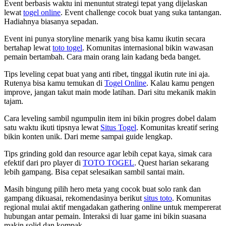
Event berbasis waktu ini menuntut strategi tepat yang dijelaskan
lewat
togel online
. Event challenge cocok buat yang suka tantangan.
Hadiahnya biasanya sepadan.
Event ini punya storyline menarik yang bisa kamu ikutin secara
bertahap lewat
toto togel
. Komunitas internasional bikin wawasan
pemain bertambah. Cara main orang lain kadang beda banget.
Tips leveling cepat buat yang anti ribet, tinggal ikutin rute ini aja.
Rutenya bisa kamu temukan di
Togel Online
. Kalau kamu pengen
improve, jangan takut main mode latihan. Dari situ mekanik makin
tajam.
Cara leveling sambil ngumpulin item ini bikin progres dobel dalam
satu waktu ikuti tipsnya lewat
Situs Togel
. Komunitas kreatif sering
bikin konten unik. Dari meme sampai guide lengkap.
Tips grinding gold dan resource agar lebih cepat kaya, simak cara
efektif dari pro player di
TOTO TOGEL
. Quest harian sekarang
lebih gampang. Bisa cepat selesaikan sambil santai main.
Masih bingung pilih hero meta yang cocok buat solo rank dan
gampang dikuasai, rekomendasinya berikut
situs toto
. Komunitas
regional mulai aktif mengadakan gathering online untuk mempererat
hubungan antar pemain. Interaksi di luar game ini bikin suasana
makin solid dan kompak.