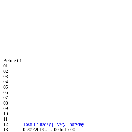
Before 01
01
02
03
04
05
06
07
08
09
10
11
12
Tosti Thursday | Every Thursday
13
05/09/2019 - 12:00 to 15:00