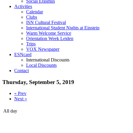
Social Erasmus
Activities
Calendar
Clubs
ISN Cultural Festival
International Student Nights at Einstein
Warm Welcome Service
Orientation Week Leiden
Trips
VOX Newspaper
ESNcard
International Discounts
Local Discounts
Contact
Thursday, September 5, 2019
« Prev
Next »
All day