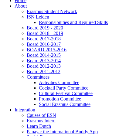
Home
About
Erasmus Student Network
ISN Leiden
Responsibilities and Required Skills
Board 2019 - 2020
Board 2018 - 2019
Board 2017-2018
Board 2016-2017
BOARD 2015-2016
Board 2014-2015
Board 2013-2014
Board 2012-2013
Board 2011-2012
Committees
Activities Committee
Cocktail Party Committee
Cultural Festival Committee
Promotion Committee
Social Erasmus Committee
Integration
Causes of ESN
Erasmus Intern
Learn Dutch
Papaya: the International Buddy App