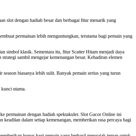
an slot dengan hadiah besar dan berbagai fitur menarik yang
 membuat permainan lebih menguntungkan, terutama bagi pemain yang
simbol klasik. Sementara itu, fitur Scatter Hitam menjadi daya
 strategi sambil mengejar kemenangan besar. Kehadiran elemen
ir season biasanya lebih sulit. Banyak pemain serius yang turun
i kunci utama.
e permainan dengan hadiah spektakuler. Slot Gacor Online ini
n keadilan dalam setiap kemenangan, memberikan rasa percaya bagi
k memberikan bonus bagi pemain yang berhasil mengajak teman untuk