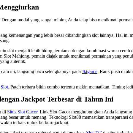
 Menggiurkan
k. Dengan modal yang sangat minim, Anda tetap bisa menikmati permain
ang kemenangan yang lebih besar dibandingkan slot lainnya. Hal ini
asang.
slot menjadi lebih hidup, terutama dengan kombinasi warna cerah dan 
m Slot Mahjong, pemain diajak untuk menikmati permainan yang penuh
yang autentik.
n cara ini, langsung baca selengkapnya pada
Jktgame
. Rank push di akh
 Slot
. Patch terbaru bikin combo tertentu makin mematikan. Timing jad
dengan Jackpot Terbesar di Tahun Ini
r di
Situs Slot Gacor
. Link Slot Gacor menghubungkan Anda langsung k
ng besar untuk menang. Teknologi Slot88 memastikan transparansi da
 waktu terbaik untuk berburu jackpot.
i juga dari program referral yang ditawarkan.
Slot 777
di situs terbai