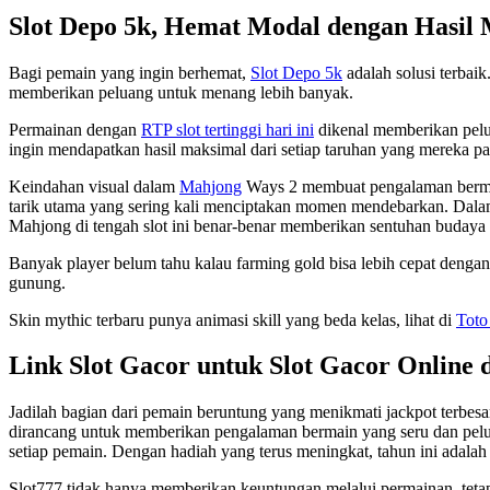
Slot Depo 5k, Hemat Modal dengan Hasil
Bagi pemain yang ingin berhemat,
Slot Depo 5k
adalah solusi terbai
memberikan peluang untuk menang lebih banyak.
Permainan dengan
RTP slot tertinggi hari ini
dikenal memberikan pelu
ingin mendapatkan hasil maksimal dari setiap taruhan yang mereka p
Keindahan visual dalam
Mahjong
Ways 2 membuat pengalaman bermain 
tarik utama yang sering kali menciptakan momen mendebarkan. Dala
Mahjong di tengah slot ini benar-benar memberikan sentuhan budaya 
Banyak player belum tahu kalau farming gold bisa lebih cepat denga
gunung.
Skin mythic terbaru punya animasi skill yang beda kelas, lihat di
Toto
Link Slot Gacor untuk Slot Gacor Online 
Jadilah bagian dari pemain beruntung yang menikmati jackpot terbesa
dirancang untuk memberikan pengalaman bermain yang seru dan pelua
setiap pemain. Dengan hadiah yang terus meningkat, tahun ini adalah
Slot777 tidak hanya memberikan keuntungan melalui permainan, tetap