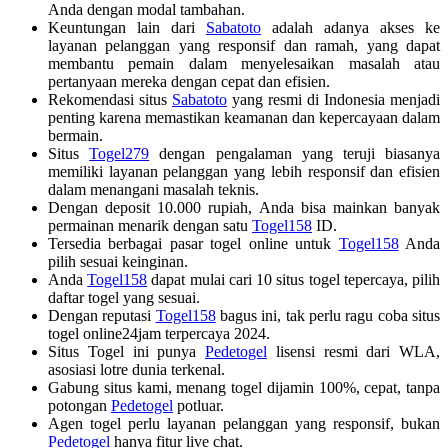
Anda dengan modal tambahan.
Keuntungan lain dari
Sabatoto
adalah adanya akses ke
layanan pelanggan yang responsif dan ramah, yang dapat
membantu pemain dalam menyelesaikan masalah atau
pertanyaan mereka dengan cepat dan efisien.
Rekomendasi situs
Sabatoto
yang resmi di Indonesia menjadi
penting karena memastikan keamanan dan kepercayaan dalam
bermain.
Situs
Togel279
dengan pengalaman yang teruji biasanya
memiliki layanan pelanggan yang lebih responsif dan efisien
dalam menangani masalah teknis.
Dengan deposit 10.000 rupiah, Anda bisa mainkan banyak
permainan menarik dengan satu
Togel158
ID.
Tersedia berbagai pasar togel online untuk
Togel158
Anda
pilih sesuai keinginan.
Anda
Togel158
dapat mulai cari 10 situs togel tepercaya, pilih
daftar togel yang sesuai.
Dengan reputasi
Togel158
bagus ini, tak perlu ragu coba situs
togel online24jam terpercaya 2024.
Situs Togel ini punya
Pedetogel
lisensi resmi dari WLA,
asosiasi lotre dunia terkenal.
Gabung situs kami, menang togel dijamin 100%, cepat, tanpa
potongan
Pedetogel
potluar.
Agen togel perlu layanan pelanggan yang responsif, bukan
Pedetogel
hanya fitur live chat.