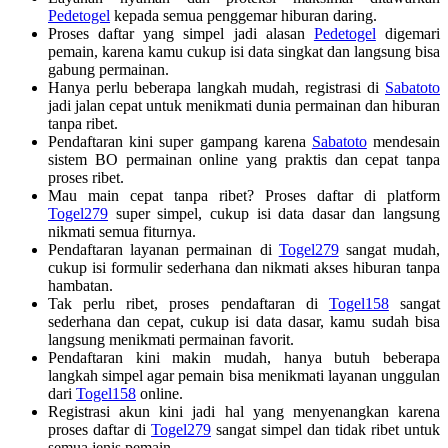
Pedetogel
kepada semua penggemar hiburan daring.
Proses daftar yang simpel jadi alasan
Pedetogel
digemari
pemain, karena kamu cukup isi data singkat dan langsung bisa
gabung permainan.
Hanya perlu beberapa langkah mudah, registrasi di
Sabatoto
jadi jalan cepat untuk menikmati dunia permainan dan hiburan
tanpa ribet.
Pendaftaran kini super gampang karena
Sabatoto
mendesain
sistem BO permainan online yang praktis dan cepat tanpa
proses ribet.
Mau main cepat tanpa ribet? Proses daftar di platform
Togel279
super simpel, cukup isi data dasar dan langsung
nikmati semua fiturnya.
Pendaftaran layanan permainan di
Togel279
sangat mudah,
cukup isi formulir sederhana dan nikmati akses hiburan tanpa
hambatan.
Tak perlu ribet, proses pendaftaran di
Togel158
sangat
sederhana dan cepat, cukup isi data dasar, kamu sudah bisa
langsung menikmati permainan favorit.
Pendaftaran kini makin mudah, hanya butuh beberapa
langkah simpel agar pemain bisa menikmati layanan unggulan
dari
Togel158
online.
Registrasi akun kini jadi hal yang menyenangkan karena
proses daftar di
Togel279
sangat simpel dan tidak ribet untuk
semua jenis pemain.