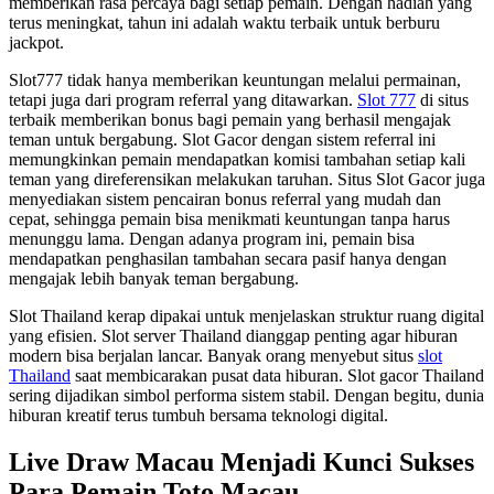
memberikan rasa percaya bagi setiap pemain. Dengan hadiah yang
terus meningkat, tahun ini adalah waktu terbaik untuk berburu
jackpot.
Slot777 tidak hanya memberikan keuntungan melalui permainan,
tetapi juga dari program referral yang ditawarkan.
Slot 777
di situs
terbaik memberikan bonus bagi pemain yang berhasil mengajak
teman untuk bergabung. Slot Gacor dengan sistem referral ini
memungkinkan pemain mendapatkan komisi tambahan setiap kali
teman yang direferensikan melakukan taruhan. Situs Slot Gacor juga
menyediakan sistem pencairan bonus referral yang mudah dan
cepat, sehingga pemain bisa menikmati keuntungan tanpa harus
menunggu lama. Dengan adanya program ini, pemain bisa
mendapatkan penghasilan tambahan secara pasif hanya dengan
mengajak lebih banyak teman bergabung.
Slot Thailand kerap dipakai untuk menjelaskan struktur ruang digital
yang efisien. Slot server Thailand dianggap penting agar hiburan
modern bisa berjalan lancar. Banyak orang menyebut situs
slot
Thailand
saat membicarakan pusat data hiburan. Slot gacor Thailand
sering dijadikan simbol performa sistem stabil. Dengan begitu, dunia
hiburan kreatif terus tumbuh bersama teknologi digital.
Live Draw Macau Menjadi Kunci Sukses
Para Pemain Toto Macau