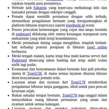
rujukan kepada para pemainnya.
Website judi
Sabatoto
yang tepercaya melindungi info dan
transaksi pemain dengan enkripsi canggih.
Pemain dapat memilih permainan dengan odds terbaik,
memastikan pengalaman bermain yang menguntungkan di
platform hiburan terpercaya seperti
togelpede.id
resmi.
Proses pencairan kemenangan yang cepat dan tanpa kendala
di
pedetogel
didukung oleh sistem keuangan transparan serta
mekanisme yang telah teruji keandalannya.
Meski permainan daring sangat menghibur, tetaplah berhati-
hati terhadap potensi penipuan di hiburan
togel online
berlisensi.
Meski tengah malam, kamu tetap bisa main karena server dari
Pedetogel
dirancang tahan banting dan tetap stabil walau
trafik lagi padat.
Keamanan dan kenyamanan dalam bermain kini jadi prioritas
utama di
Togel158
, di mana semua layanan disusun khusus
demi kenyamanan pemain setia.
Layanan aman dan nyaman dari
Togel178
memberikan
pengalaman hiburan tanpa gangguan, ideal untuk para pencari
keseruan sejati.
Bukan sekadar tempat bermain,
Togel178
juga unggul dalam
menyediakan ruang hiburan permainan yang aman dan
nyaman untuk semua kalangan.
Layanan nyaman dan proteksi maksimal ditawarkan