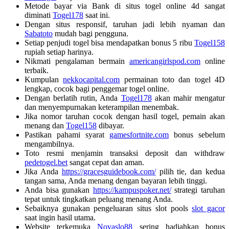
Metode bayar via Bank di situs togel online 4d sangat
diminati
Togel178
saat ini.
Dengan situs responsif, taruhan jadi lebih nyaman dan
Sabatoto
mudah bagi pengguna.
Setiap penjudi togel bisa mendapatkan bonus 5 ribu
Togel158
rupiah setiap harinya.
Nikmati pengalaman bermain
americangirlspod.com
online
terbaik.
Kumpulan
nekkocapital.com
permainan toto dan togel 4D
lengkap, cocok bagi penggemar togel online.
Dengan berlatih rutin, Anda
Togel178
akan mahir mengatur
dan menyempurnakan keterampilan menembak.
Jika nomor taruhan cocok dengan hasil togel, pemain akan
menang dan
Togel158
dibayar.
Pastikan pahami syarat
gamesfortnite.com
bonus sebelum
mengambilnya.
Toto resmi menjamin transaksi deposit dan withdraw
pedetogel.bet
sangat cepat dan aman.
Jika Anda
https://gracesguidebook.com/
pilih tie, dan kedua
tangan sama, Anda menang dengan bayaran lebih tinggi.
Anda bisa gunakan
https://kampuspoker.net/
strategi taruhan
tepat untuk tingkatkan peluang menang Anda.
Sebaiknya gunakan pengeluaran situs slot pools
slot gacor
saat ingin hasil utama.
Website terkemuka
Novaslo88
sering hadiahkan bonus