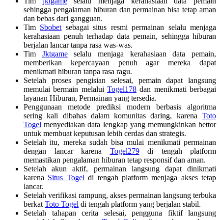
Tim
jktgame
selalu menjaga kerahasiaan data pemain
sehingga pengalaman hiburan dan permainan bisa tetap aman
dan bebas dari gangguan.
Tim
Sbobet
sebagai situs resmi permainan selalu menjaga
kerahasiaan penuh terhadap data pemain, sehingga hiburan
berjalan lancar tanpa rasa was-was.
Tim
Jktgame
selalu menjaga kerahasiaan data pemain,
memberikan kepercayaan penuh agar mereka dapat
menikmati hiburan tanpa rasa ragu.
Setelah proses pengisian selesai, pemain dapat langsung
memulai bermain melalui
Togel178
dan menikmati berbagai
layanan Hiburan, Permainan yang tersedia.
Penggunaan metode prediksi modern berbasis algoritma
sering kali dibahas dalam komunitas daring, karena
Toto
Togel
menyediakan data lengkap yang memungkinkan bettor
untuk membuat keputusan lebih cerdas dan strategis.
Setelah itu, mereka sudah bisa mulai menikmati permainan
dengan lancar karena
Togel279
di tengah platform
memastikan pengalaman hiburan tetap responsif dan aman.
Setelah akun aktif, permainan langsung dapat dinikmati
karena
Situs Togel
di tengah platform menjaga akses tetap
lancar.
Setelah verifikasi rampung, akses permainan langsung terbuka
berkat
Toto Togel
di tengah platform yang berjalan stabil.
Setelah tahapan cerita selesai, pengguna fiktif langsung