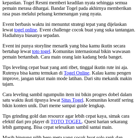
kepastian. Togel Resmi memberi keadilan nyata sehingga semua
pemain merasa dihargai. Bandar Togel pada akhirnya memberikan
rasa puas melalui peluang kemenangan yang nyata.
Event berbasis waktu ini menuntut strategi tepat yang dijelaskan
lewat
togel online
. Event challenge cocok buat yang suka tantangan.
Hadiahnya biasanya sepadan.
Event ini punya storyline menarik yang bisa kamu ikutin secara
bertahap lewat
toto togel
. Komunitas internasional bikin wawasan
pemain bertambah. Cara main orang lain kadang beda banget.
Tips leveling cepat buat yang anti ribet, tinggal ikutin rute ini aja.
Rutenya bisa kamu temukan di
Togel Online
. Kalau kamu pengen
improve, jangan takut main mode latihan. Dari situ mekanik makin
tajam.
Cara leveling sambil ngumpulin item ini bikin progres dobel dalam
satu waktu ikuti tipsnya lewat
Situs Togel
. Komunitas kreatif sering
bikin konten unik. Dari meme sampai guide lengkap.
Tips grinding gold dan resource agar lebih cepat kaya, simak cara
efektif dari pro player di
TOTO TOGEL
. Quest harian sekarang
lebih gampang. Bisa cepat selesaikan sambil santai main.
Masih bingung pilih hero meta yang cocok buat solo rank dan