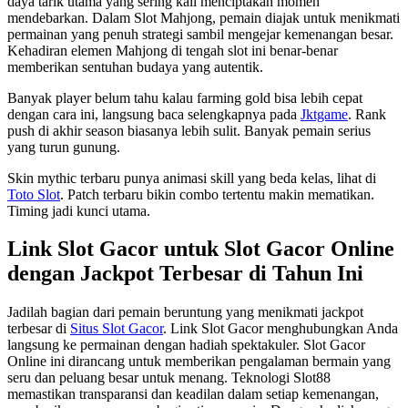
daya tarik utama yang sering kali menciptakan momen
mendebarkan. Dalam Slot Mahjong, pemain diajak untuk menikmati
permainan yang penuh strategi sambil mengejar kemenangan besar.
Kehadiran elemen Mahjong di tengah slot ini benar-benar
memberikan sentuhan budaya yang autentik.
Banyak player belum tahu kalau farming gold bisa lebih cepat
dengan cara ini, langsung baca selengkapnya pada
Jktgame
. Rank
push di akhir season biasanya lebih sulit. Banyak pemain serius
yang turun gunung.
Skin mythic terbaru punya animasi skill yang beda kelas, lihat di
Toto Slot
. Patch terbaru bikin combo tertentu makin mematikan.
Timing jadi kunci utama.
Link Slot Gacor untuk Slot Gacor Online
dengan Jackpot Terbesar di Tahun Ini
Jadilah bagian dari pemain beruntung yang menikmati jackpot
terbesar di
Situs Slot Gacor
. Link Slot Gacor menghubungkan Anda
langsung ke permainan dengan hadiah spektakuler. Slot Gacor
Online ini dirancang untuk memberikan pengalaman bermain yang
seru dan peluang besar untuk menang. Teknologi Slot88
memastikan transparansi dan keadilan dalam setiap kemenangan,