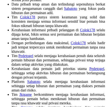
Data pribadi tetap aman dan terlindungi sepenuhnya berkat
sistem pengamanan canggih dari
Sabatoto
yang fokus pada
hiburan dan permainan adil.
Tim
Colok178
punya sistem keamanan yang solid dan
konsisten menjaga semua informasi sensitif biar pemain bisa
fokus nikmati hiburan tanpa khawatir.
Kerahasiaan informasi pribadi pelanggan di
Colok178
selalu
dijaga ketat, bikin semua sesi permainan dan hiburan berjalan
aman tanpa hambatan.
Dengan perlindungan data maksimal,
Colok178
selalu hadir
jadi tempat terpercaya untuk menikmati permainan tanpa rasa
khawatir.
Tim
Pedetogel
selalu menjaga kerahasiaan penuh data seluruh
pemain hiburan dan permainan, sehingga privasi tetap terjaga
dalam setiap aktivitas yang dilakukan.
Kerahasiaan data pemain jadi prioritas utama
Pedetogel
,
sehingga setiap aktivitas hiburan dan permainan berlangsung
dengan privasi terjamin.
Platform
Sabatoto
selalu menjaga kerahasiaan informasi
sehingga setiap hiburan dan permainan yang diakses pemain
aman dari risiko.
Tim
Jktgame
berkomitmen menjaga kerahasiaan informasi,
sehingga pemain bebas menikmati hiburan dan permainan
tanpa rasa khawatir soal privasi mereka.