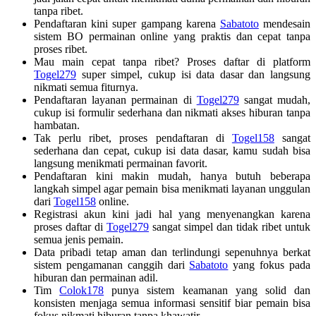
tanpa ribet.
Pendaftaran kini super gampang karena
Sabatoto
mendesain
sistem BO permainan online yang praktis dan cepat tanpa
proses ribet.
Mau main cepat tanpa ribet? Proses daftar di platform
Togel279
super simpel, cukup isi data dasar dan langsung
nikmati semua fiturnya.
Pendaftaran layanan permainan di
Togel279
sangat mudah,
cukup isi formulir sederhana dan nikmati akses hiburan tanpa
hambatan.
Tak perlu ribet, proses pendaftaran di
Togel158
sangat
sederhana dan cepat, cukup isi data dasar, kamu sudah bisa
langsung menikmati permainan favorit.
Pendaftaran kini makin mudah, hanya butuh beberapa
langkah simpel agar pemain bisa menikmati layanan unggulan
dari
Togel158
online.
Registrasi akun kini jadi hal yang menyenangkan karena
proses daftar di
Togel279
sangat simpel dan tidak ribet untuk
semua jenis pemain.
Data pribadi tetap aman dan terlindungi sepenuhnya berkat
sistem pengamanan canggih dari
Sabatoto
yang fokus pada
hiburan dan permainan adil.
Tim
Colok178
punya sistem keamanan yang solid dan
konsisten menjaga semua informasi sensitif biar pemain bisa
fokus nikmati hiburan tanpa khawatir.