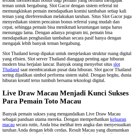
terbaik memberikan bonus bagi pemain yang berhasil mengajak
teman untuk bergabung. Slot Gacor dengan sistem referral ini
memungkinkan pemain mendapatkan komisi tambahan setiap kali
teman yang direferensikan melakukan taruhan. Situs Slot Gacor juga
menyediakan sistem pencairan bonus referral yang mudah dan
cepat, sehingga pemain bisa menikmati keuntungan tanpa harus
menunggu lama. Dengan adanya program ini, pemain bisa
mendapatkan penghasilan tambahan secara pasif hanya dengan
mengajak lebih banyak teman bergabung.
Slot Thailand kerap dipakai untuk menjelaskan struktur ruang digital
yang efisien. Slot server Thailand dianggap penting agar hiburan
modern bisa berjalan lancar. Banyak orang menyebut situs
slot
Thailand
saat membicarakan pusat data hiburan. Slot gacor Thailand
sering dijadikan simbol performa sistem stabil. Dengan begitu, dunia
hiburan kreatif terus tumbuh bersama teknologi digital.
Live Draw Macau Menjadi Kunci Sukses
Para Pemain Toto Macau
Banyak pemain sukses yang mengandalkan Live Draw Macau
sebagai panduan utama mereka. Dengan memperhatikan
keluaran
macau
secara rutin, Anda bisa melihat tren angka dan menyesuaikan
taruhan Anda dengan lebih cerdas. Result Macau yang diumumkan