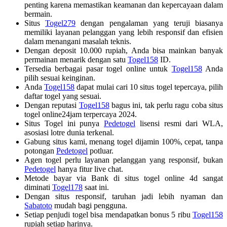
penting karena memastikan keamanan dan kepercayaan dalam
bermain.
Situs
Togel279
dengan pengalaman yang teruji biasanya
memiliki layanan pelanggan yang lebih responsif dan efisien
dalam menangani masalah teknis.
Dengan deposit 10.000 rupiah, Anda bisa mainkan banyak
permainan menarik dengan satu
Togel158
ID.
Tersedia berbagai pasar togel online untuk
Togel158
Anda
pilih sesuai keinginan.
Anda
Togel158
dapat mulai cari 10 situs togel tepercaya, pilih
daftar togel yang sesuai.
Dengan reputasi
Togel158
bagus ini, tak perlu ragu coba situs
togel online24jam terpercaya 2024.
Situs Togel ini punya
Pedetogel
lisensi resmi dari WLA,
asosiasi lotre dunia terkenal.
Gabung situs kami, menang togel dijamin 100%, cepat, tanpa
potongan
Pedetogel
potluar.
Agen togel perlu layanan pelanggan yang responsif, bukan
Pedetogel
hanya fitur live chat.
Metode bayar via Bank di situs togel online 4d sangat
diminati
Togel178
saat ini.
Dengan situs responsif, taruhan jadi lebih nyaman dan
Sabatoto
mudah bagi pengguna.
Setiap penjudi togel bisa mendapatkan bonus 5 ribu
Togel158
rupiah setiap harinya.