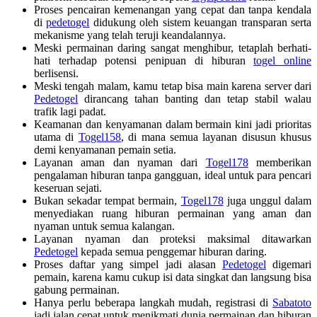
Proses pencairan kemenangan yang cepat dan tanpa kendala
di
pedetogel
didukung oleh sistem keuangan transparan serta
mekanisme yang telah teruji keandalannya.
Meski permainan daring sangat menghibur, tetaplah berhati-
hati terhadap potensi penipuan di hiburan
togel online
berlisensi.
Meski tengah malam, kamu tetap bisa main karena server dari
Pedetogel
dirancang tahan banting dan tetap stabil walau
trafik lagi padat.
Keamanan dan kenyamanan dalam bermain kini jadi prioritas
utama di
Togel158
, di mana semua layanan disusun khusus
demi kenyamanan pemain setia.
Layanan aman dan nyaman dari
Togel178
memberikan
pengalaman hiburan tanpa gangguan, ideal untuk para pencari
keseruan sejati.
Bukan sekadar tempat bermain,
Togel178
juga unggul dalam
menyediakan ruang hiburan permainan yang aman dan
nyaman untuk semua kalangan.
Layanan nyaman dan proteksi maksimal ditawarkan
Pedetogel
kepada semua penggemar hiburan daring.
Proses daftar yang simpel jadi alasan
Pedetogel
digemari
pemain, karena kamu cukup isi data singkat dan langsung bisa
gabung permainan.
Hanya perlu beberapa langkah mudah, registrasi di
Sabatoto
jadi jalan cepat untuk menikmati dunia permainan dan hiburan