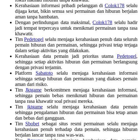
Kerahasiaan informasi pribadi pelanggan di
Colok178
selalu
dijaga ketat, bikin semua sesi permainan dan hiburan berjalan
aman tanpa hambatan.
Dengan perlindungan data maksimal,
Colok178
selalu hadir
jadi tempat terpercaya untuk menikmati permainan tanpa rasa
khawatir.
Tim
Pedetogel
selalu menjaga kerahasiaan penuh data seluruh
pemain hiburan dan permainan, sehingga privasi tetap terjaga
dalam setiap aktivitas yang dilakukan.
Kerahasiaan data pemain jadi prioritas utama
Pedetogel
,
sehingga setiap aktivitas hiburan dan permainan berlangsung
dengan privasi terjamin.
Platform
Sabatoto
selalu menjaga kerahasiaan informasi
sehingga setiap hiburan dan permainan yang diakses pemain
aman dari risiko.
Tim
Jktgame
berkomitmen menjaga kerahasiaan informasi,
sehingga pemain bebas menikmati hiburan dan permainan
tanpa rasa khawatir soal privasi mereka.
Tim
jktgame
selalu menjaga kerahasiaan data pemain
sehingga pengalaman hiburan dan permainan bisa tetap aman
dan bebas dari gangguan.
Tim
Sbobet
sebagai situs resmi permainan selalu menjaga
kerahasiaan penuh terhadap data pemain, sehingga hiburan
berjalan lancar tanpa rasa was-was.