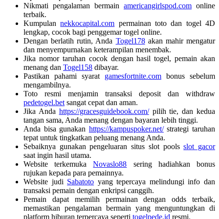
Nikmati pengalaman bermain
americangirlspod.com
online
terbaik.
Kumpulan
nekkocapital.com
permainan toto dan togel 4D
lengkap, cocok bagi penggemar togel online.
Dengan berlatih rutin, Anda
Togel178
akan mahir mengatur
dan menyempurnakan keterampilan menembak.
Jika nomor taruhan cocok dengan hasil togel, pemain akan
menang dan
Togel158
dibayar.
Pastikan pahami syarat
gamesfortnite.com
bonus sebelum
mengambilnya.
Toto resmi menjamin transaksi deposit dan withdraw
pedetogel.bet
sangat cepat dan aman.
Jika Anda
https://gracesguidebook.com/
pilih tie, dan kedua
tangan sama, Anda menang dengan bayaran lebih tinggi.
Anda bisa gunakan
https://kampuspoker.net/
strategi taruhan
tepat untuk tingkatkan peluang menang Anda.
Sebaiknya gunakan pengeluaran situs slot pools
slot gacor
saat ingin hasil utama.
Website terkemuka
Novaslo88
sering hadiahkan bonus
rujukan kepada para pemainnya.
Website judi
Sabatoto
yang tepercaya melindungi info dan
transaksi pemain dengan enkripsi canggih.
Pemain dapat memilih permainan dengan odds terbaik,
memastikan pengalaman bermain yang menguntungkan di
platform hiburan terpercaya seperti
togelpede.id
resmi.