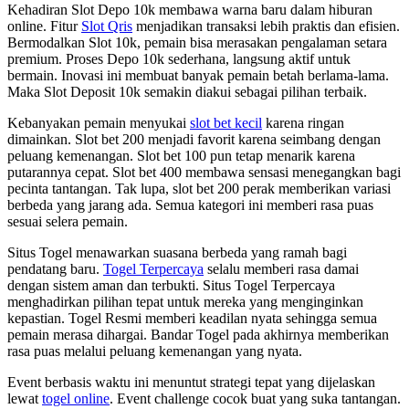
Kehadiran Slot Depo 10k membawa warna baru dalam hiburan
online. Fitur
Slot Qris
menjadikan transaksi lebih praktis dan efisien.
Bermodalkan Slot 10k, pemain bisa merasakan pengalaman setara
premium. Proses Depo 10k sederhana, langsung aktif untuk
bermain. Inovasi ini membuat banyak pemain betah berlama-lama.
Maka Slot Deposit 10k semakin diakui sebagai pilihan terbaik.
Kebanyakan pemain menyukai
slot bet kecil
karena ringan
dimainkan. Slot bet 200 menjadi favorit karena seimbang dengan
peluang kemenangan. Slot bet 100 pun tetap menarik karena
putarannya cepat. Slot bet 400 membawa sensasi menegangkan bagi
pecinta tantangan. Tak lupa, slot bet 200 perak memberikan variasi
berbeda yang jarang ada. Semua kategori ini memberi rasa puas
sesuai selera pemain.
Situs Togel menawarkan suasana berbeda yang ramah bagi
pendatang baru.
Togel Terpercaya
selalu memberi rasa damai
dengan sistem aman dan terbukti. Situs Togel Terpercaya
menghadirkan pilihan tepat untuk mereka yang menginginkan
kepastian. Togel Resmi memberi keadilan nyata sehingga semua
pemain merasa dihargai. Bandar Togel pada akhirnya memberikan
rasa puas melalui peluang kemenangan yang nyata.
Event berbasis waktu ini menuntut strategi tepat yang dijelaskan
lewat
togel online
. Event challenge cocok buat yang suka tantangan.