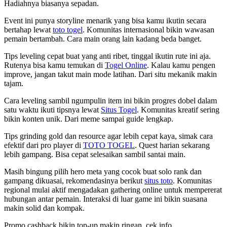
Hadiahnya biasanya sepadan.
Event ini punya storyline menarik yang bisa kamu ikutin secara
bertahap lewat
toto togel
. Komunitas internasional bikin wawasan
pemain bertambah. Cara main orang lain kadang beda banget.
Tips leveling cepat buat yang anti ribet, tinggal ikutin rute ini aja.
Rutenya bisa kamu temukan di
Togel Online
. Kalau kamu pengen
improve, jangan takut main mode latihan. Dari situ mekanik makin
tajam.
Cara leveling sambil ngumpulin item ini bikin progres dobel dalam
satu waktu ikuti tipsnya lewat
Situs Togel
. Komunitas kreatif sering
bikin konten unik. Dari meme sampai guide lengkap.
Tips grinding gold dan resource agar lebih cepat kaya, simak cara
efektif dari pro player di
TOTO TOGEL
. Quest harian sekarang
lebih gampang. Bisa cepat selesaikan sambil santai main.
Masih bingung pilih hero meta yang cocok buat solo rank dan
gampang dikuasai, rekomendasinya berikut
situs toto
. Komunitas
regional mulai aktif mengadakan gathering online untuk mempererat
hubungan antar pemain. Interaksi di luar game ini bikin suasana
makin solid dan kompak.
Promo cashback bikin top-up makin ringan, cek info