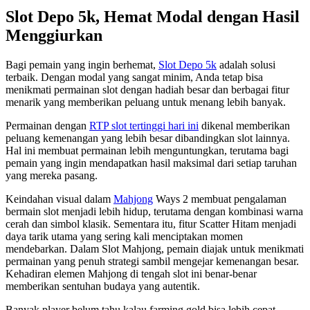
Slot Depo 5k, Hemat Modal dengan Hasil
Menggiurkan
Bagi pemain yang ingin berhemat,
Slot Depo 5k
adalah solusi
terbaik. Dengan modal yang sangat minim, Anda tetap bisa
menikmati permainan slot dengan hadiah besar dan berbagai fitur
menarik yang memberikan peluang untuk menang lebih banyak.
Permainan dengan
RTP slot tertinggi hari ini
dikenal memberikan
peluang kemenangan yang lebih besar dibandingkan slot lainnya.
Hal ini membuat permainan lebih menguntungkan, terutama bagi
pemain yang ingin mendapatkan hasil maksimal dari setiap taruhan
yang mereka pasang.
Keindahan visual dalam
Mahjong
Ways 2 membuat pengalaman
bermain slot menjadi lebih hidup, terutama dengan kombinasi warna
cerah dan simbol klasik. Sementara itu, fitur Scatter Hitam menjadi
daya tarik utama yang sering kali menciptakan momen
mendebarkan. Dalam Slot Mahjong, pemain diajak untuk menikmati
permainan yang penuh strategi sambil mengejar kemenangan besar.
Kehadiran elemen Mahjong di tengah slot ini benar-benar
memberikan sentuhan budaya yang autentik.
Banyak player belum tahu kalau farming gold bisa lebih cepat