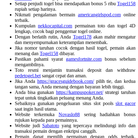
Setiap penjudi togel bisa mendapatkan bonus 5 ribu
Togel158
rupiah setiap harinya.
Nikmati pengalaman bermain
americangirlspod.com
online
terbaik.
Kumpulan
nekkocapital.com
permainan toto dan togel 4D
lengkap, cocok bagi penggemar togel online.
Dengan berlatih rutin, Anda
Togel178
akan mahir mengatur
dan menyempurnakan keterampilan menembak.
Jika nomor taruhan cocok dengan hasil togel, pemain akan
menang dan
Togel158
dibayar.
Pastikan pahami syarat
gamesfortnite.com
bonus sebelum
mengambilnya.
Toto resmi menjamin transaksi deposit dan withdraw
pedetogel.bet
sangat cepat dan aman.
Jika Anda
https://gracesguidebook.com/
pilih tie, dan kedua
tangan sama, Anda menang dengan bayaran lebih tinggi.
Anda bisa gunakan
https://kampuspoker.net/
strategi taruhan
tepat untuk tingkatkan peluang menang Anda.
Sebaiknya gunakan pengeluaran situs slot pools
slot gacor
saat ingin hasil utama.
Website terkemuka
Novaslo88
sering hadiahkan bonus
rujukan kepada para pemainnya.
Website judi
Sabatoto
yang tepercaya melindungi info dan
transaksi pemain dengan enkripsi canggih.
Pemain dapat memilih permainan dengan odds terbaik,