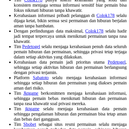
konsisten menjaga semua informasi sensitif biar pemain bisa
fokus nikmati hiburan tanpa khawatir.
Kerahasiaan informasi pribadi pelanggan di
Colok178
selalu
dijaga ketat, bikin semua sesi permainan dan hiburan berjalan
aman tanpa hambatan.
Dengan perlindungan data maksimal,
Colok178
selalu hadir
jadi tempat terpercaya untuk menikmati permainan tanpa rasa
khawatir.
Tim
Pedetogel
selalu menjaga kerahasiaan penuh data seluruh
pemain hiburan dan permainan, sehingga privasi tetap terjaga
dalam setiap aktivitas yang dilakukan.
Kerahasiaan data pemain jadi prioritas utama
Pedetogel
,
sehingga setiap aktivitas hiburan dan permainan berlangsung
dengan privasi terjamin.
Platform
Sabatoto
selalu menjaga kerahasiaan informasi
sehingga setiap hiburan dan permainan yang diakses pemain
aman dari risiko.
Tim
Jktgame
berkomitmen menjaga kerahasiaan informasi,
sehingga pemain bebas menikmati hiburan dan permainan
tanpa rasa khawatir soal privasi mereka.
Tim
jktgame
selalu menjaga kerahasiaan data pemain
sehingga pengalaman hiburan dan permainan bisa tetap aman
dan bebas dari gangguan.
Tim
Sbobet
sebagai situs resmi permainan selalu menjaga