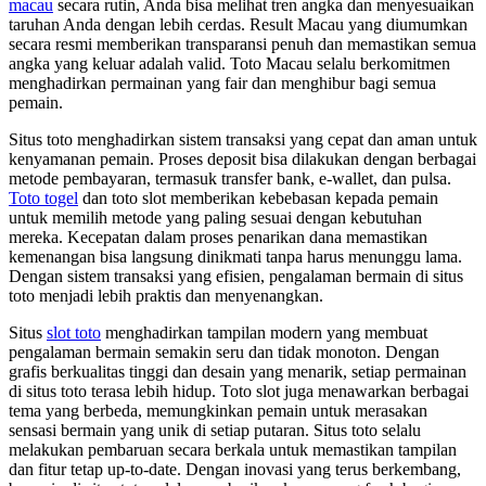
macau
secara rutin, Anda bisa melihat tren angka dan menyesuaikan
taruhan Anda dengan lebih cerdas. Result Macau yang diumumkan
secara resmi memberikan transparansi penuh dan memastikan semua
angka yang keluar adalah valid. Toto Macau selalu berkomitmen
menghadirkan permainan yang fair dan menghibur bagi semua
pemain.
Situs toto menghadirkan sistem transaksi yang cepat dan aman untuk
kenyamanan pemain. Proses deposit bisa dilakukan dengan berbagai
metode pembayaran, termasuk transfer bank, e-wallet, dan pulsa.
Toto togel
dan toto slot memberikan kebebasan kepada pemain
untuk memilih metode yang paling sesuai dengan kebutuhan
mereka. Kecepatan dalam proses penarikan dana memastikan
kemenangan bisa langsung dinikmati tanpa harus menunggu lama.
Dengan sistem transaksi yang efisien, pengalaman bermain di situs
toto menjadi lebih praktis dan menyenangkan.
Situs
slot toto
menghadirkan tampilan modern yang membuat
pengalaman bermain semakin seru dan tidak monoton. Dengan
grafis berkualitas tinggi dan desain yang menarik, setiap permainan
di situs toto terasa lebih hidup. Toto slot juga menawarkan berbagai
tema yang berbeda, memungkinkan pemain untuk merasakan
sensasi bermain yang unik di setiap putaran. Situs toto selalu
melakukan pembaruan secara berkala untuk memastikan tampilan
dan fitur tetap up-to-date. Dengan inovasi yang terus berkembang,