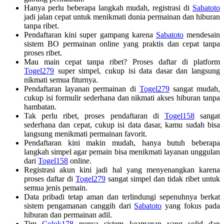
Hanya perlu beberapa langkah mudah, registrasi di
Sabatoto
jadi jalan cepat untuk menikmati dunia permainan dan hiburan
tanpa ribet.
Pendaftaran kini super gampang karena
Sabatoto
mendesain
sistem BO permainan online yang praktis dan cepat tanpa
proses ribet.
Mau main cepat tanpa ribet? Proses daftar di platform
Togel279
super simpel, cukup isi data dasar dan langsung
nikmati semua fiturnya.
Pendaftaran layanan permainan di
Togel279
sangat mudah,
cukup isi formulir sederhana dan nikmati akses hiburan tanpa
hambatan.
Tak perlu ribet, proses pendaftaran di
Togel158
sangat
sederhana dan cepat, cukup isi data dasar, kamu sudah bisa
langsung menikmati permainan favorit.
Pendaftaran kini makin mudah, hanya butuh beberapa
langkah simpel agar pemain bisa menikmati layanan unggulan
dari
Togel158
online.
Registrasi akun kini jadi hal yang menyenangkan karena
proses daftar di
Togel279
sangat simpel dan tidak ribet untuk
semua jenis pemain.
Data pribadi tetap aman dan terlindungi sepenuhnya berkat
sistem pengamanan canggih dari
Sabatoto
yang fokus pada
hiburan dan permainan adil.
Tim
Colok178
punya sistem keamanan yang solid dan