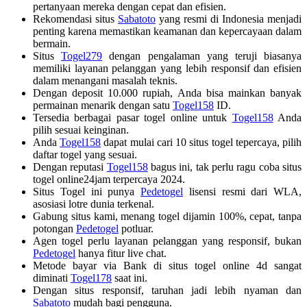
pertanyaan mereka dengan cepat dan efisien.
Rekomendasi situs
Sabatoto
yang resmi di Indonesia menjadi
penting karena memastikan keamanan dan kepercayaan dalam
bermain.
Situs
Togel279
dengan pengalaman yang teruji biasanya
memiliki layanan pelanggan yang lebih responsif dan efisien
dalam menangani masalah teknis.
Dengan deposit 10.000 rupiah, Anda bisa mainkan banyak
permainan menarik dengan satu
Togel158
ID.
Tersedia berbagai pasar togel online untuk
Togel158
Anda
pilih sesuai keinginan.
Anda
Togel158
dapat mulai cari 10 situs togel tepercaya, pilih
daftar togel yang sesuai.
Dengan reputasi
Togel158
bagus ini, tak perlu ragu coba situs
togel online24jam terpercaya 2024.
Situs Togel ini punya
Pedetogel
lisensi resmi dari WLA,
asosiasi lotre dunia terkenal.
Gabung situs kami, menang togel dijamin 100%, cepat, tanpa
potongan
Pedetogel
potluar.
Agen togel perlu layanan pelanggan yang responsif, bukan
Pedetogel
hanya fitur live chat.
Metode bayar via Bank di situs togel online 4d sangat
diminati
Togel178
saat ini.
Dengan situs responsif, taruhan jadi lebih nyaman dan
Sabatoto
mudah bagi pengguna.