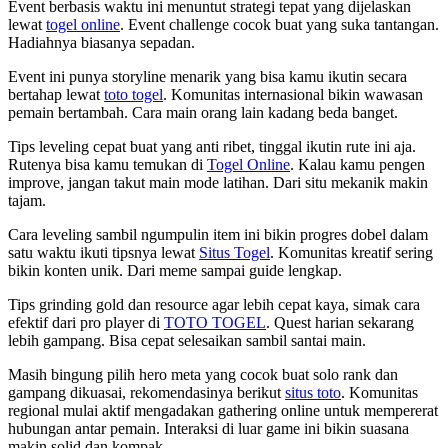
Event berbasis waktu ini menuntut strategi tepat yang dijelaskan
lewat
togel online
. Event challenge cocok buat yang suka tantangan.
Hadiahnya biasanya sepadan.
Event ini punya storyline menarik yang bisa kamu ikutin secara
bertahap lewat
toto togel
. Komunitas internasional bikin wawasan
pemain bertambah. Cara main orang lain kadang beda banget.
Tips leveling cepat buat yang anti ribet, tinggal ikutin rute ini aja.
Rutenya bisa kamu temukan di
Togel Online
. Kalau kamu pengen
improve, jangan takut main mode latihan. Dari situ mekanik makin
tajam.
Cara leveling sambil ngumpulin item ini bikin progres dobel dalam
satu waktu ikuti tipsnya lewat
Situs Togel
. Komunitas kreatif sering
bikin konten unik. Dari meme sampai guide lengkap.
Tips grinding gold dan resource agar lebih cepat kaya, simak cara
efektif dari pro player di
TOTO TOGEL
. Quest harian sekarang
lebih gampang. Bisa cepat selesaikan sambil santai main.
Masih bingung pilih hero meta yang cocok buat solo rank dan
gampang dikuasai, rekomendasinya berikut
situs toto
. Komunitas
regional mulai aktif mengadakan gathering online untuk mempererat
hubungan antar pemain. Interaksi di luar game ini bikin suasana
makin solid dan kompak.