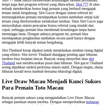
Slot777 tidak hanya memberikan keuntungan melalui permainan,
tetapi juga dari program referral yang ditawarkan.
Slot 777
di situs
terbaik memberikan bonus bagi pemain yang berhasil mengajak
teman untuk bergabung. Slot Gacor dengan sistem referral ini
memungkinkan pemain mendapatkan komisi tambahan setiap kali
teman yang direferensikan melakukan taruhan. Situs Slot Gacor juga
menyediakan sistem pencairan bonus referral yang mudah dan
cepat, sehingga pemain bisa menikmati keuntungan tanpa harus
menunggu lama. Dengan adanya program ini, pemain bisa
mendapatkan penghasilan tambahan secara pasif hanya dengan
mengajak lebih banyak teman bergabung.
Slot Thailand kerap dipakai untuk menjelaskan struktur ruang digital
yang efisien. Slot server Thailand dianggap penting agar hiburan
modern bisa berjalan lancar. Banyak orang menyebut situs
slot
Thailand
saat membicarakan pusat data hiburan. Slot gacor Thailand
sering dijadikan simbol performa sistem stabil. Dengan begitu, dunia
hiburan kreatif terus tumbuh bersama teknologi digital.
Live Draw Macau Menjadi Kunci Sukses
Para Pemain Toto Macau
Banyak pemain sukses yang mengandalkan Live Draw Macau
sebagai panduan utama mereka. Dengan memperhatikan
keluaran