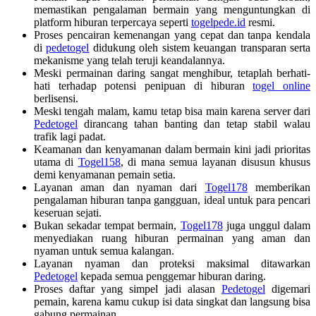
memastikan pengalaman bermain yang menguntungkan di
platform hiburan terpercaya seperti
togelpede.id
resmi.
Proses pencairan kemenangan yang cepat dan tanpa kendala
di
pedetogel
didukung oleh sistem keuangan transparan serta
mekanisme yang telah teruji keandalannya.
Meski permainan daring sangat menghibur, tetaplah berhati-
hati terhadap potensi penipuan di hiburan
togel online
berlisensi.
Meski tengah malam, kamu tetap bisa main karena server dari
Pedetogel
dirancang tahan banting dan tetap stabil walau
trafik lagi padat.
Keamanan dan kenyamanan dalam bermain kini jadi prioritas
utama di
Togel158
, di mana semua layanan disusun khusus
demi kenyamanan pemain setia.
Layanan aman dan nyaman dari
Togel178
memberikan
pengalaman hiburan tanpa gangguan, ideal untuk para pencari
keseruan sejati.
Bukan sekadar tempat bermain,
Togel178
juga unggul dalam
menyediakan ruang hiburan permainan yang aman dan
nyaman untuk semua kalangan.
Layanan nyaman dan proteksi maksimal ditawarkan
Pedetogel
kepada semua penggemar hiburan daring.
Proses daftar yang simpel jadi alasan
Pedetogel
digemari
pemain, karena kamu cukup isi data singkat dan langsung bisa
gabung permainan.