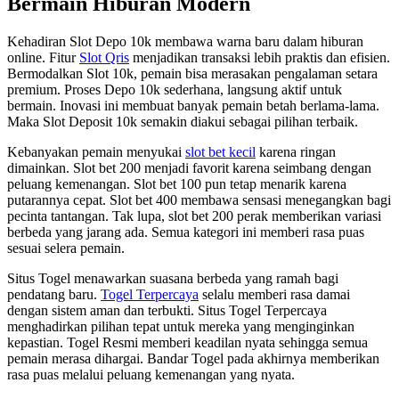
Bermain Hiburan Modern
Kehadiran Slot Depo 10k membawa warna baru dalam hiburan
online. Fitur
Slot Qris
menjadikan transaksi lebih praktis dan efisien.
Bermodalkan Slot 10k, pemain bisa merasakan pengalaman setara
premium. Proses Depo 10k sederhana, langsung aktif untuk
bermain. Inovasi ini membuat banyak pemain betah berlama-lama.
Maka Slot Deposit 10k semakin diakui sebagai pilihan terbaik.
Kebanyakan pemain menyukai
slot bet kecil
karena ringan
dimainkan. Slot bet 200 menjadi favorit karena seimbang dengan
peluang kemenangan. Slot bet 100 pun tetap menarik karena
putarannya cepat. Slot bet 400 membawa sensasi menegangkan bagi
pecinta tantangan. Tak lupa, slot bet 200 perak memberikan variasi
berbeda yang jarang ada. Semua kategori ini memberi rasa puas
sesuai selera pemain.
Situs Togel menawarkan suasana berbeda yang ramah bagi
pendatang baru.
Togel Terpercaya
selalu memberi rasa damai
dengan sistem aman dan terbukti. Situs Togel Terpercaya
menghadirkan pilihan tepat untuk mereka yang menginginkan
kepastian. Togel Resmi memberi keadilan nyata sehingga semua
pemain merasa dihargai. Bandar Togel pada akhirnya memberikan
rasa puas melalui peluang kemenangan yang nyata.