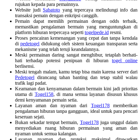
rujukan kepada para pemainnya.
Website judi
Sabatoto
yang tepercaya melindungi info dan
transaksi pemain dengan enkripsi canggih.
Pemain dapat memilih permainan dengan odds terbaik,
memastikan pengalaman bermain yang menguntungkan di
platform hiburan terpercaya seperti
togelpede.id
resmi.
Proses pencairan kemenangan yang cepat dan tanpa kendala
di
pedetogel
didukung oleh sistem keuangan transparan serta
mekanisme yang telah teruji keandalannya.
Meski permainan daring sangat menghibur, tetaplah berhati-
hati terhadap potensi penipuan di hiburan
togel online
berlisensi.
Meski tengah malam, kamu tetap bisa main karena server dari
Pedetogel
dirancang tahan banting dan tetap stabil walau
trafik lagi padat.
Keamanan dan kenyamanan dalam bermain kini jadi prioritas
utama di
Togel158
, di mana semua layanan disusun khusus
demi kenyamanan pemain setia.
Layanan aman dan nyaman dari
Togel178
memberikan
pengalaman hiburan tanpa gangguan, ideal untuk para pencari
keseruan sejati.
Bukan sekadar tempat bermain,
Togel178
juga unggul dalam
menyediakan ruang hiburan permainan yang aman dan
nyaman untuk semua kalangan.
Layanan nyaman dan proteksi maksimal ditawarkan