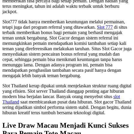
memberikan rasa percaya bagi setiap pemain. Dengan hadiah yang
terus meningkat, tahun ini adalah waktu terbaik untuk berburu
jackpot.
Slot777 tidak hanya memberikan keuntungan melalui permainan,
tetapi juga dari program referral yang ditawarkan.
Slot 777
di situs
terbaik memberikan bonus bagi pemain yang berhasil mengajak
teman untuk bergabung. Slot Gacor dengan sistem referral ini
memungkinkan pemain mendapatkan komisi tambahan setiap kali
teman yang direferensikan melakukan taruhan. Situs Slot Gacor juga
menyediakan sistem pencairan bonus referral yang mudah dan
cepat, sehingga pemain bisa menikmati keuntungan tanpa harus
menunggu lama. Dengan adanya program ini, pemain bisa
mendapatkan penghasilan tambahan secara pasif hanya dengan
mengajak lebih banyak teman bergabung.
Slot Thailand kerap dipakai untuk menjelaskan struktur ruang digital
yang efisien. Slot server Thailand dianggap penting agar hiburan
modern bisa berjalan lancar. Banyak orang menyebut situs
slot
Thailand
saat membicarakan pusat data hiburan. Slot gacor Thailand
sering dijadikan simbol performa sistem stabil. Dengan begitu, dunia
hiburan kreatif terus tumbuh bersama teknologi digital.
Live Draw Macau Menjadi Kunci Sukses
Para Pemain Toto Macau