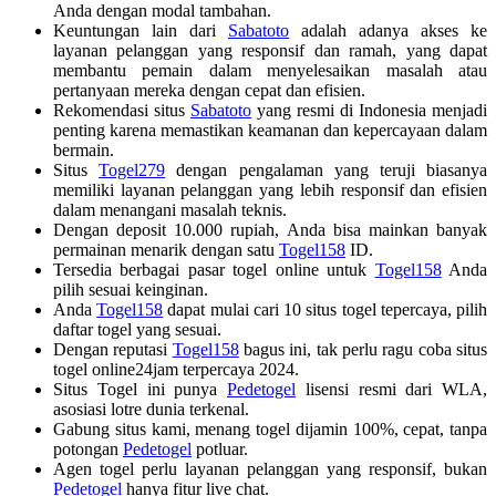
Anda dengan modal tambahan.
Keuntungan lain dari
Sabatoto
adalah adanya akses ke
layanan pelanggan yang responsif dan ramah, yang dapat
membantu pemain dalam menyelesaikan masalah atau
pertanyaan mereka dengan cepat dan efisien.
Rekomendasi situs
Sabatoto
yang resmi di Indonesia menjadi
penting karena memastikan keamanan dan kepercayaan dalam
bermain.
Situs
Togel279
dengan pengalaman yang teruji biasanya
memiliki layanan pelanggan yang lebih responsif dan efisien
dalam menangani masalah teknis.
Dengan deposit 10.000 rupiah, Anda bisa mainkan banyak
permainan menarik dengan satu
Togel158
ID.
Tersedia berbagai pasar togel online untuk
Togel158
Anda
pilih sesuai keinginan.
Anda
Togel158
dapat mulai cari 10 situs togel tepercaya, pilih
daftar togel yang sesuai.
Dengan reputasi
Togel158
bagus ini, tak perlu ragu coba situs
togel online24jam terpercaya 2024.
Situs Togel ini punya
Pedetogel
lisensi resmi dari WLA,
asosiasi lotre dunia terkenal.
Gabung situs kami, menang togel dijamin 100%, cepat, tanpa
potongan
Pedetogel
potluar.
Agen togel perlu layanan pelanggan yang responsif, bukan
Pedetogel
hanya fitur live chat.