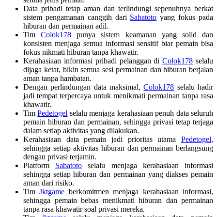
Data pribadi tetap aman dan terlindungi sepenuhnya berkat
sistem pengamanan canggih dari
Sabatoto
yang fokus pada
hiburan dan permainan adil.
Tim
Colok178
punya sistem keamanan yang solid dan
konsisten menjaga semua informasi sensitif biar pemain bisa
fokus nikmati hiburan tanpa khawatir.
Kerahasiaan informasi pribadi pelanggan di
Colok178
selalu
dijaga ketat, bikin semua sesi permainan dan hiburan berjalan
aman tanpa hambatan.
Dengan perlindungan data maksimal,
Colok178
selalu hadir
jadi tempat terpercaya untuk menikmati permainan tanpa rasa
khawatir.
Tim
Pedetogel
selalu menjaga kerahasiaan penuh data seluruh
pemain hiburan dan permainan, sehingga privasi tetap terjaga
dalam setiap aktivitas yang dilakukan.
Kerahasiaan data pemain jadi prioritas utama
Pedetogel
,
sehingga setiap aktivitas hiburan dan permainan berlangsung
dengan privasi terjamin.
Platform
Sabatoto
selalu menjaga kerahasiaan informasi
sehingga setiap hiburan dan permainan yang diakses pemain
aman dari risiko.
Tim
Jktgame
berkomitmen menjaga kerahasiaan informasi,
sehingga pemain bebas menikmati hiburan dan permainan
tanpa rasa khawatir soal privasi mereka.