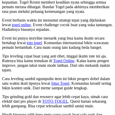
kepastian. Togel Resmi memberi keadilan nyata sehingga semua
pemain merasa dihargai. Bandar Togel pada akhirnya memberikan
rasa puas melalui peluang kemenangan yang nyata.
Event berbasis waktu ini menuntut strategi tepat yang dijelaskan
lewat
togel online
. Event challenge cocok buat yang suka tantangan.
Hadiahnya biasanya sepadan.
Event ini punya storyline menarik yang bisa kamu ikutin secara
bertahap lewat
toto togel
. Komunitas internasional bikin wawasan
pemain bertambah. Cara main orang lain kadang beda banget.
Tips leveling cepat buat yang anti ribet, tinggal ikutin rute ini aja.
Rutenya bisa kamu temukan di
Togel Online
. Kalau kamu pengen
improve, jangan takut main mode latihan. Dari situ mekanik makin
tajam.
Cara leveling sambil ngumpulin item ini bikin progres dobel dalam
satu waktu ikuti tipsnya lewat
Situs Togel
. Komunitas kreatif sering
bikin konten unik. Dari meme sampai guide lengkap.
Tips grinding gold dan resource agar lebih cepat kaya, simak cara
efektif dari pro player di
TOTO TOGEL
. Quest harian sekarang
lebih gampang. Bisa cepat selesaikan sambil santai main.
Masih bingung pilih hero meta yang cocok buat solo rank dan