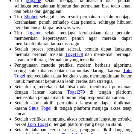
Tim
jktgame
selalu menjaga kerahasiaan data pemain
sehingga pengalaman hiburan dan permainan bisa tetap aman
dan bebas dari gangguan.
Tim
Sbobet
sebagai situs resmi permainan selalu menjaga
kerahasiaan penuh terhadap data pemain, sehingga hiburan
berjalan lancar tanpa rasa was-was.
Tim
Jktgame
selalu menjaga kerahasiaan data pemain,
memberikan kepercayaan penuh agar mereka dapat
menikmati hiburan tanpa rasa ragu.
Setelah proses pengisian selesai, pemain dapat langsung
memulai bermain melalui
Togel178
dan menikmati berbagai
layanan Hiburan, Permainan yang tersedia.
Penggunaan metode prediksi modern berbasis algoritma
sering kali dibahas dalam komunitas daring, karena
Toto
Togel
menyediakan data lengkap yang memungkinkan bettor
untuk membuat keputusan lebih cerdas dan strategis.
Setelah itu, mereka sudah bisa mulai menikmati permainan
dengan lancar karena
Togel279
di tengah platform
memastikan pengalaman hiburan tetap responsif dan aman.
Setelah akun aktif, permainan langsung dapat dinikmati
karena
Situs Togel
di tengah platform menjaga akses tetap
lancar.
Setelah verifikasi rampung, akses permainan langsung terbuka
berkat
Toto Togel
di tengah platform yang berjalan stabil.
Setelah tahapan cerita selesai, pengguna fiktif langsung