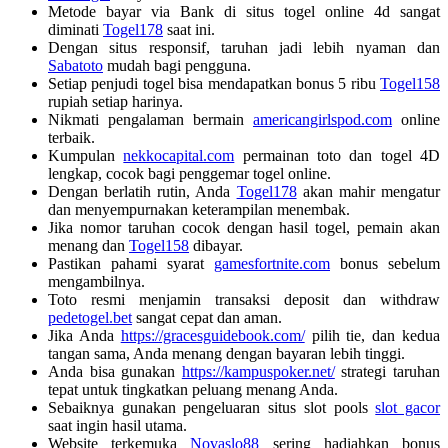
Metode bayar via Bank di situs togel online 4d sangat
diminati
Togel178
saat ini.
Dengan situs responsif, taruhan jadi lebih nyaman dan
Sabatoto
mudah bagi pengguna.
Setiap penjudi togel bisa mendapatkan bonus 5 ribu
Togel158
rupiah setiap harinya.
Nikmati pengalaman bermain
americangirlspod.com
online
terbaik.
Kumpulan
nekkocapital.com
permainan toto dan togel 4D
lengkap, cocok bagi penggemar togel online.
Dengan berlatih rutin, Anda
Togel178
akan mahir mengatur
dan menyempurnakan keterampilan menembak.
Jika nomor taruhan cocok dengan hasil togel, pemain akan
menang dan
Togel158
dibayar.
Pastikan pahami syarat
gamesfortnite.com
bonus sebelum
mengambilnya.
Toto resmi menjamin transaksi deposit dan withdraw
pedetogel.bet
sangat cepat dan aman.
Jika Anda
https://gracesguidebook.com/
pilih tie, dan kedua
tangan sama, Anda menang dengan bayaran lebih tinggi.
Anda bisa gunakan
https://kampuspoker.net/
strategi taruhan
tepat untuk tingkatkan peluang menang Anda.
Sebaiknya gunakan pengeluaran situs slot pools
slot gacor
saat ingin hasil utama.
Website terkemuka
Novaslo88
sering hadiahkan bonus