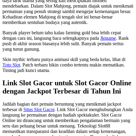
daya tarik utama yang sering kali menciptakan momen
mendebarkan. Dalam Slot Mahjong, pemain diajak untuk menikmati
permainan yang penuh strategi sambil mengejar kemenangan besar.
Kehadiran elemen Mahjong di tengah slot ini benar-benar
memberikan sentuhan budaya yang autentik.
Banyak player belum tahu kalau farming gold bisa lebih cepat
dengan cara ini, langsung baca selengkapnya pada
Jktgame
. Rank
push di akhir season biasanya lebih sulit. Banyak pemain serius
yang turun gunung.
Skin mythic terbaru punya animasi skill yang beda kelas, lihat di
Toto Slot
. Patch terbaru bikin combo tertentu makin mematikan.
Timing jadi kunci utama.
Link Slot Gacor untuk Slot Gacor Online
dengan Jackpot Terbesar di Tahun Ini
Jadilah bagian dari pemain beruntung yang menikmati jackpot
terbesar di
Situs Slot Gacor
. Link Slot Gacor menghubungkan Anda
langsung ke permainan dengan hadiah spektakuler. Slot Gacor
Online ini dirancang untuk memberikan pengalaman bermain yang
seru dan peluang besar untuk menang. Teknologi Slot88
memastikan transparansi dan keadilan dalam setiap kemenangan,