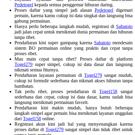
Pedetogel
kepada semua penggemar hiburan daring.
Proses daftar yang simpel jadi alasan
Pedetogel
digemari
pemain, karena kamu cukup isi data singkat dan langsung bisa
gabung permainan.
Hanya perlu beberapa langkah mudah, registrasi di
Sabatoto
jadi jalan cepat untuk menikmati dunia permainan dan hiburan
tanpa ribet.
Pendaftaran kini super gampang karena
Sabatoto
mendesain
sistem BO permainan online yang praktis dan cepat tanpa
proses ribet.
Mau main cepat tanpa ribet? Proses daftar di platform
Togel279
super simpel, cukup isi data dasar dan langsung
nikmati semua fiturnya.
Pendaftaran layanan permainan di
Togel279
sangat mudah,
cukup isi formulir sederhana dan nikmati akses hiburan tanpa
hambatan.
Tak perlu ribet, proses pendaftaran di
Togel158
sangat
sederhana dan cepat, cukup isi data dasar, kamu sudah bisa
langsung menikmati permainan favorit.
Pendaftaran kini makin mudah, hanya butuh beberapa
langkah simpel agar pemain bisa menikmati layanan unggulan
dari
Togel158
online.
Registrasi akun kini jadi hal yang menyenangkan karena
proses daftar di
Togel279
sangat simpel dan tidak ribet untuk
semua jenis pemain.