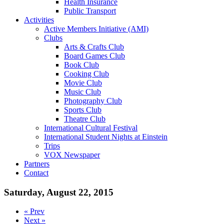
Health Insurance
Public Transport
Activities
Active Members Initiative (AMI)
Clubs
Arts & Crafts Club
Board Games Club
Book Club
Cooking Club
Movie Club
Music Club
Photography Club
Sports Club
Theatre Club
International Cultural Festival
International Student Nights at Einstein
Trips
VOX Newspaper
Partners
Contact
Saturday, August 22, 2015
« Prev
Next »