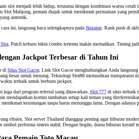
slot menjadi lebih hidup, terutama dengan kombinasi warna cerah dan 
m Slot Mahjong, pemain diajak untuk menikmati permainan yang penuh
yang autentik.
n cara ini, langsung baca selengkapnya pada
Jktgame
. Rank push di akh
 Slot
. Patch terbaru bikin combo tertentu makin mematikan. Timing jad
dengan Jackpot Terbesar di Tahun Ini
r di
Situs Slot Gacor
. Link Slot Gacor menghubungkan Anda langsung k
ng besar untuk menang. Teknologi Slot88 memastikan transparansi da
 waktu terbaik untuk berburu jackpot.
i juga dari program referral yang ditawarkan.
Slot 777
di situs terbai
in mendapatkan komisi tambahan setiap kali teman yang direferensika
sa menikmati keuntungan tanpa harus menunggu lama. Dengan adanya p
 yang efisien. Slot server Thailand dianggap penting agar hiburan mode
 simbol performa sistem stabil. Dengan begitu, dunia hiburan kreatif t
Para Pemain Toto Macau