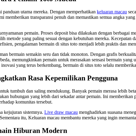
ai panduan utama mereka. Dengan memperhatikan
keluaran macau
seca
mi memberikan transparansi penuh dan memastikan semua angka yang 
 kenyamanan pemain. Proses deposit bisa dilakukan dengan berbagai me
lih metode yang paling sesuai dengan kebutuhan mereka. Kecepatan d
fisien, pengalaman bermain di situs toto menjadi lebih praktis dan m
bermain semakin seru dan tidak monoton. Dengan grafis berkualitas t
erbeda, memungkinkan pemain untuk merasakan sensasi bermain yang uni
 inovasi yang terus berkembang, bermain di situs toto selalu memberik
ngkatkan Rasa Kepemilikan Pengguna
 untuk tumbuh dan saling mendukung. Banyak pemain merasa lebih bet
kan hubungan yang lebih dari sekadar antar pemain. Ini memberikan 
terhadap komunitas tersebut.
na kejujuran sistemnya.
Live draw macau
menghadirkan suasana menega
ementara itu, Keluaran macau membantu mereka yang ingin memantau t
main Hiburan Modern