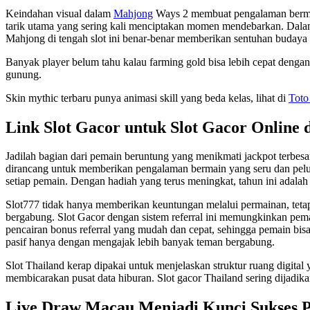
Keindahan visual dalam
Mahjong
Ways 2 membuat pengalaman bermain 
tarik utama yang sering kali menciptakan momen mendebarkan. Dala
Mahjong di tengah slot ini benar-benar memberikan sentuhan budaya 
Banyak player belum tahu kalau farming gold bisa lebih cepat denga
gunung.
Skin mythic terbaru punya animasi skill yang beda kelas, lihat di
Toto
Link Slot Gacor untuk Slot Gacor Online 
Jadilah bagian dari pemain beruntung yang menikmati jackpot terbesa
dirancang untuk memberikan pengalaman bermain yang seru dan pelua
setiap pemain. Dengan hadiah yang terus meningkat, tahun ini adalah
Slot777 tidak hanya memberikan keuntungan melalui permainan, tetap
bergabung. Slot Gacor dengan sistem referral ini memungkinkan pema
pencairan bonus referral yang mudah dan cepat, sehingga pemain bi
pasif hanya dengan mengajak lebih banyak teman bergabung.
Slot Thailand kerap dipakai untuk menjelaskan struktur ruang digital
membicarakan pusat data hiburan. Slot gacor Thailand sering dijadikan
Live Draw Macau Menjadi Kunci Sukses 