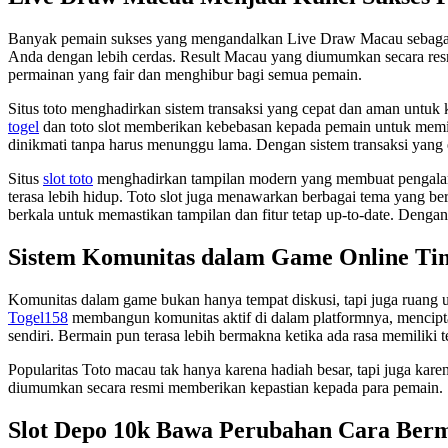
Banyak pemain sukses yang mengandalkan Live Draw Macau sebag
Anda dengan lebih cerdas. Result Macau yang diumumkan secara res
permainan yang fair dan menghibur bagi semua pemain.
Situs toto menghadirkan sistem transaksi yang cepat dan aman untuk
togel
dan toto slot memberikan kebebasan kepada pemain untuk memi
dinikmati tanpa harus menunggu lama. Dengan sistem transaksi yang e
Situs
slot toto
menghadirkan tampilan modern yang membuat pengalaman 
terasa lebih hidup. Toto slot juga menawarkan berbagai tema yang b
berkala untuk memastikan tampilan dan fitur tetap up-to-date. Dengan
Sistem Komunitas dalam Game Online Ti
Komunitas dalam game bukan hanya tempat diskusi, tapi juga ruang
Togel158
membangun komunitas aktif di dalam platformnya, mencipta
sendiri. Bermain pun terasa lebih bermakna ketika ada rasa memiliki 
Popularitas Toto macau tak hanya karena hadiah besar, tapi juga kare
diumumkan secara resmi memberikan kepastian kepada para pemain. S
Slot Depo 10k Bawa Perubahan Cara Ber