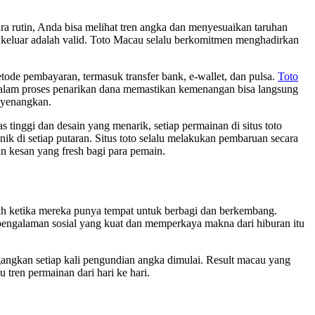
ra rutin, Anda bisa melihat tren angka dan menyesuaikan taruhan
keluar adalah valid. Toto Macau selalu berkomitmen menghadirkan
tode pembayaran, termasuk transfer bank, e-wallet, dan pulsa.
Toto
alam proses penarikan dana memastikan kemenangan bisa langsung
enyenangkan.
inggi dan desain yang menarik, setiap permainan di situs toto
k di setiap putaran. Situs toto selalu melakukan pembaruan secara
an kesan yang fresh bagi para pemain.
ah ketika mereka punya tempat untuk berbagi dan berkembang.
pengalaman sosial yang kuat dan memperkaya makna dari hiburan itu
ngkan setiap kali pengundian angka dimulai. Result macau yang
ren permainan dari hari ke hari.