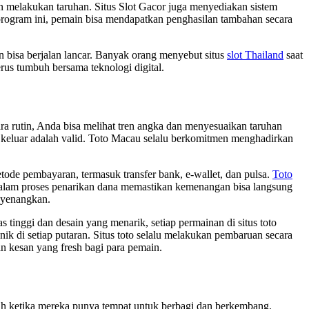
n melakukan taruhan. Situs Slot Gacor juga menyediakan sistem
rogram ini, pemain bisa mendapatkan penghasilan tambahan secara
rn bisa berjalan lancar. Banyak orang menyebut situs
slot Thailand
saat
erus tumbuh bersama teknologi digital.
ra rutin, Anda bisa melihat tren angka dan menyesuaikan taruhan
keluar adalah valid. Toto Macau selalu berkomitmen menghadirkan
tode pembayaran, termasuk transfer bank, e-wallet, dan pulsa.
Toto
alam proses penarikan dana memastikan kemenangan bisa langsung
enyenangkan.
inggi dan desain yang menarik, setiap permainan di situs toto
k di setiap putaran. Situs toto selalu melakukan pembaruan secara
an kesan yang fresh bagi para pemain.
ah ketika mereka punya tempat untuk berbagi dan berkembang.