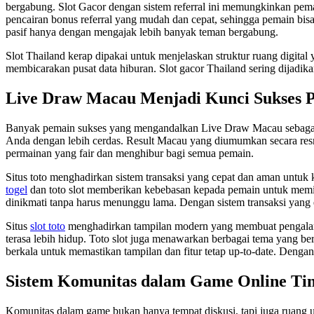
bergabung. Slot Gacor dengan sistem referral ini memungkinkan pema
pencairan bonus referral yang mudah dan cepat, sehingga pemain bi
pasif hanya dengan mengajak lebih banyak teman bergabung.
Slot Thailand kerap dipakai untuk menjelaskan struktur ruang digital
membicarakan pusat data hiburan. Slot gacor Thailand sering dijadikan
Live Draw Macau Menjadi Kunci Sukses 
Banyak pemain sukses yang mengandalkan Live Draw Macau sebag
Anda dengan lebih cerdas. Result Macau yang diumumkan secara res
permainan yang fair dan menghibur bagi semua pemain.
Situs toto menghadirkan sistem transaksi yang cepat dan aman untuk
togel
dan toto slot memberikan kebebasan kepada pemain untuk memi
dinikmati tanpa harus menunggu lama. Dengan sistem transaksi yang e
Situs
slot toto
menghadirkan tampilan modern yang membuat pengalaman 
terasa lebih hidup. Toto slot juga menawarkan berbagai tema yang b
berkala untuk memastikan tampilan dan fitur tetap up-to-date. Dengan
Sistem Komunitas dalam Game Online Ti
Komunitas dalam game bukan hanya tempat diskusi, tapi juga ruang