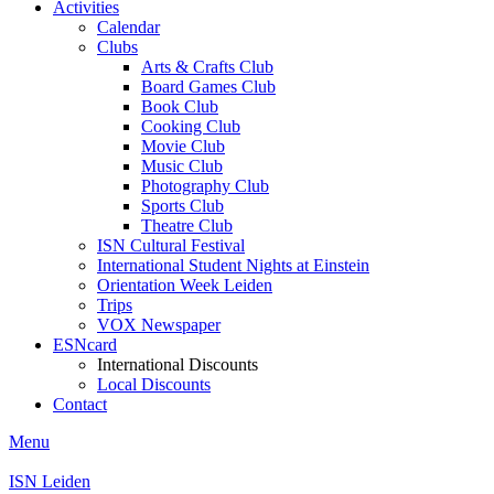
Activities
Calendar
Clubs
Arts & Crafts Club
Board Games Club
Book Club
Cooking Club
Movie Club
Music Club
Photography Club
Sports Club
Theatre Club
ISN Cultural Festival
International Student Nights at Einstein
Orientation Week Leiden
Trips
VOX Newspaper
ESNcard
International Discounts
Local Discounts
Contact
Menu
ISN Leiden