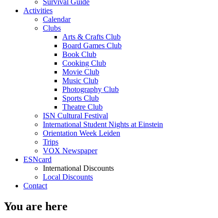
Survival Guide
Activities
Calendar
Clubs
Arts & Crafts Club
Board Games Club
Book Club
Cooking Club
Movie Club
Music Club
Photography Club
Sports Club
Theatre Club
ISN Cultural Festival
International Student Nights at Einstein
Orientation Week Leiden
Trips
VOX Newspaper
ESNcard
International Discounts
Local Discounts
Contact
You are here