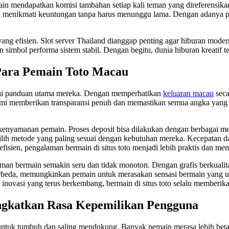
in mendapatkan komisi tambahan setiap kali teman yang direferensika
sa menikmati keuntungan tanpa harus menunggu lama. Dengan adanya p
 yang efisien. Slot server Thailand dianggap penting agar hiburan mode
 simbol performa sistem stabil. Dengan begitu, dunia hiburan kreatif t
Para Pemain Toto Macau
ai panduan utama mereka. Dengan memperhatikan
keluaran macau
seca
mi memberikan transparansi penuh dan memastikan semua angka yang 
 kenyamanan pemain. Proses deposit bisa dilakukan dengan berbagai me
lih metode yang paling sesuai dengan kebutuhan mereka. Kecepatan d
fisien, pengalaman bermain di situs toto menjadi lebih praktis dan m
bermain semakin seru dan tidak monoton. Dengan grafis berkualitas t
erbeda, memungkinkan pemain untuk merasakan sensasi bermain yang uni
 inovasi yang terus berkembang, bermain di situs toto selalu memberik
ngkatkan Rasa Kepemilikan Pengguna
 untuk tumbuh dan saling mendukung. Banyak pemain merasa lebih bet