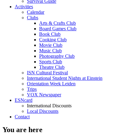
Survival Guide
Activities
Calendar
Clubs
Arts & Crafts Club
Board Games Club
Book Club
Cooking Club
Movie Club
Music Club
Photography Club
Sports Club
Theatre Club
ISN Cultural Festival
International Student Nights at Einstein
Orientation Week Leiden
Trips
VOX Newspaper
ESNcard
International Discounts
Local Discounts
Contact
You are here