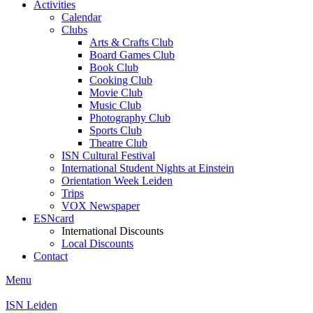
Activities
Calendar
Clubs
Arts & Crafts Club
Board Games Club
Book Club
Cooking Club
Movie Club
Music Club
Photography Club
Sports Club
Theatre Club
ISN Cultural Festival
International Student Nights at Einstein
Orientation Week Leiden
Trips
VOX Newspaper
ESNcard
International Discounts
Local Discounts
Contact
Menu
ISN Leiden