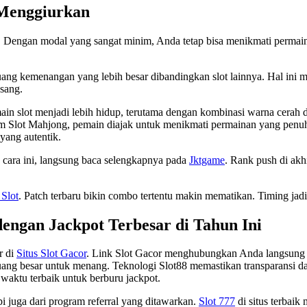
 Menggiurkan
k. Dengan modal yang sangat minim, Anda tetap bisa menikmati permain
ang kemenangan yang lebih besar dibandingkan slot lainnya. Hal ini
asang.
slot menjadi lebih hidup, terutama dengan kombinasi warna cerah dan 
m Slot Mahjong, pemain diajak untuk menikmati permainan yang penuh
yang autentik.
n cara ini, langsung baca selengkapnya pada
Jktgame
. Rank push di akh
 Slot
. Patch terbaru bikin combo tertentu makin mematikan. Timing jad
dengan Jackpot Terbesar di Tahun Ini
r di
Situs Slot Gacor
. Link Slot Gacor menghubungkan Anda langsung k
ng besar untuk menang. Teknologi Slot88 memastikan transparansi da
 waktu terbaik untuk berburu jackpot.
i juga dari program referral yang ditawarkan.
Slot 777
di situs terbai