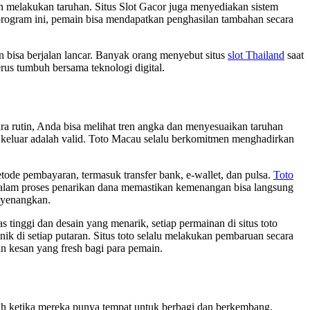
n melakukan taruhan. Situs Slot Gacor juga menyediakan sistem
rogram ini, pemain bisa mendapatkan penghasilan tambahan secara
rn bisa berjalan lancar. Banyak orang menyebut situs
slot Thailand
saat
erus tumbuh bersama teknologi digital.
ra rutin, Anda bisa melihat tren angka dan menyesuaikan taruhan
keluar adalah valid. Toto Macau selalu berkomitmen menghadirkan
tode pembayaran, termasuk transfer bank, e-wallet, dan pulsa.
Toto
alam proses penarikan dana memastikan kemenangan bisa langsung
enyenangkan.
inggi dan desain yang menarik, setiap permainan di situs toto
k di setiap putaran. Situs toto selalu melakukan pembaruan secara
an kesan yang fresh bagi para pemain.
ah ketika mereka punya tempat untuk berbagi dan berkembang.