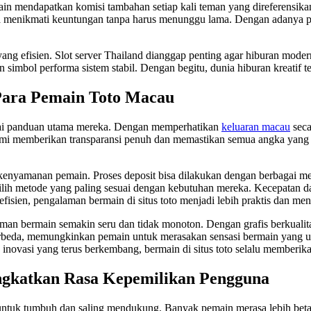
in mendapatkan komisi tambahan setiap kali teman yang direferensika
sa menikmati keuntungan tanpa harus menunggu lama. Dengan adanya p
 yang efisien. Slot server Thailand dianggap penting agar hiburan mode
 simbol performa sistem stabil. Dengan begitu, dunia hiburan kreatif t
Para Pemain Toto Macau
ai panduan utama mereka. Dengan memperhatikan
keluaran macau
seca
mi memberikan transparansi penuh dan memastikan semua angka yang 
 kenyamanan pemain. Proses deposit bisa dilakukan dengan berbagai me
lih metode yang paling sesuai dengan kebutuhan mereka. Kecepatan d
fisien, pengalaman bermain di situs toto menjadi lebih praktis dan m
bermain semakin seru dan tidak monoton. Dengan grafis berkualitas t
erbeda, memungkinkan pemain untuk merasakan sensasi bermain yang uni
 inovasi yang terus berkembang, bermain di situs toto selalu memberik
ngkatkan Rasa Kepemilikan Pengguna
 untuk tumbuh dan saling mendukung. Banyak pemain merasa lebih bet