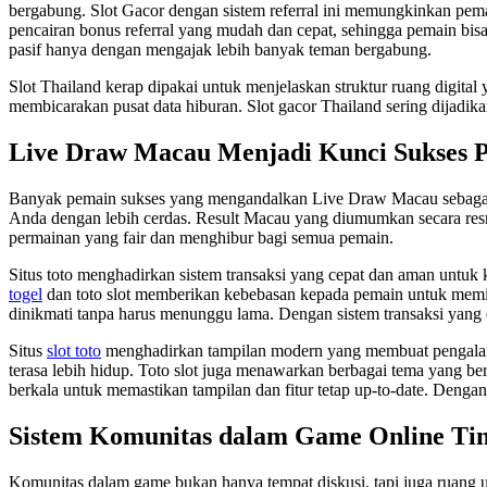
bergabung. Slot Gacor dengan sistem referral ini memungkinkan pema
pencairan bonus referral yang mudah dan cepat, sehingga pemain bi
pasif hanya dengan mengajak lebih banyak teman bergabung.
Slot Thailand kerap dipakai untuk menjelaskan struktur ruang digital
membicarakan pusat data hiburan. Slot gacor Thailand sering dijadikan
Live Draw Macau Menjadi Kunci Sukses 
Banyak pemain sukses yang mengandalkan Live Draw Macau sebag
Anda dengan lebih cerdas. Result Macau yang diumumkan secara res
permainan yang fair dan menghibur bagi semua pemain.
Situs toto menghadirkan sistem transaksi yang cepat dan aman untuk
togel
dan toto slot memberikan kebebasan kepada pemain untuk memi
dinikmati tanpa harus menunggu lama. Dengan sistem transaksi yang e
Situs
slot toto
menghadirkan tampilan modern yang membuat pengalaman 
terasa lebih hidup. Toto slot juga menawarkan berbagai tema yang b
berkala untuk memastikan tampilan dan fitur tetap up-to-date. Dengan
Sistem Komunitas dalam Game Online Ti
Komunitas dalam game bukan hanya tempat diskusi, tapi juga ruang