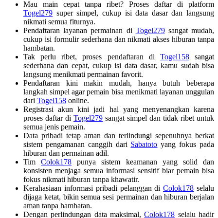
Mau main cepat tanpa ribet? Proses daftar di platform
Togel279
super simpel, cukup isi data dasar dan langsung
nikmati semua fiturnya.
Pendaftaran layanan permainan di
Togel279
sangat mudah,
cukup isi formulir sederhana dan nikmati akses hiburan tanpa
hambatan.
Tak perlu ribet, proses pendaftaran di
Togel158
sangat
sederhana dan cepat, cukup isi data dasar, kamu sudah bisa
langsung menikmati permainan favorit.
Pendaftaran kini makin mudah, hanya butuh beberapa
langkah simpel agar pemain bisa menikmati layanan unggulan
dari
Togel158
online.
Registrasi akun kini jadi hal yang menyenangkan karena
proses daftar di
Togel279
sangat simpel dan tidak ribet untuk
semua jenis pemain.
Data pribadi tetap aman dan terlindungi sepenuhnya berkat
sistem pengamanan canggih dari
Sabatoto
yang fokus pada
hiburan dan permainan adil.
Tim
Colok178
punya sistem keamanan yang solid dan
konsisten menjaga semua informasi sensitif biar pemain bisa
fokus nikmati hiburan tanpa khawatir.
Kerahasiaan informasi pribadi pelanggan di
Colok178
selalu
dijaga ketat, bikin semua sesi permainan dan hiburan berjalan
aman tanpa hambatan.
Dengan perlindungan data maksimal,
Colok178
selalu hadir