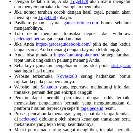
Dengan berlatih rutin, Anda
Togel178
akan mahir mengatur
dan menyempurnakan keterampilan menembak.
Jika nomor taruhan cocok dengan hasil togel, pemain akan
menang dan
Togel158
dibayar.
Pastikan pahami syarat
gamesfortnite.com
bonus sebelum
mengambilnya.
Toto resmi menjamin transaksi deposit dan withdraw
pedetogel.bet
sangat cepat dan aman.
Jika Anda
https://gracesguidebook.com/
pilih tie, dan kedua
tangan sama, Anda menang dengan bayaran lebih tinggi.
Anda bisa gunakan
https://kampuspoker.net/
strategi taruhan
tepat untuk tingkatkan peluang menang Anda.
Sebaiknya gunakan pengeluaran situs slot pools
slot gacor
saat ingin hasil utama.
Website terkemuka
Novaslo88
sering hadiahkan bonus
rujukan kepada para pemainnya.
Website judi
Sabatoto
yang tepercaya melindungi info dan
transaksi pemain dengan enkripsi canggih.
Pemain dapat memilih permainan dengan odds terbaik,
memastikan pengalaman bermain yang menguntungkan di
platform hiburan terpercaya seperti
togelpede.id
resmi.
Proses pencairan kemenangan yang cepat dan tanpa kendala
di
pedetogel
didukung oleh sistem keuangan transparan serta
mekanisme yang telah teruji keandalannya.
Meski permainan daring sangat menghibur, tetaplah berhati-