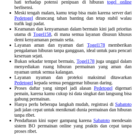
hati terhadap potensi penipuan di hiburan
togel online
berlisensi.
Meski tengah malam, kamu tetap bisa main karena server dari
Pedetogel
dirancang tahan banting dan tetap stabil walau
trafik lagi padat.
Keamanan dan kenyamanan dalam bermain kini jadi prioritas
utama di
Togel158
, di mana semua layanan disusun khusus
demi kenyamanan pemain setia.
Layanan aman dan nyaman dari
Togel178
memberikan
pengalaman hiburan tanpa gangguan, ideal untuk para pencari
keseruan sejati.
Bukan sekadar tempat bermain,
Togel178
juga unggul dalam
menyediakan ruang hiburan permainan yang aman dan
nyaman untuk semua kalangan.
Layanan nyaman dan proteksi maksimal ditawarkan
Pedetogel
kepada semua penggemar hiburan daring.
Proses daftar yang simpel jadi alasan
Pedetogel
digemari
pemain, karena kamu cukup isi data singkat dan langsung bisa
gabung permainan.
Hanya perlu beberapa langkah mudah, registrasi di
Sabatoto
jadi jalan cepat untuk menikmati dunia permainan dan hiburan
tanpa ribet.
Pendaftaran kini super gampang karena
Sabatoto
mendesain
sistem BO permainan online yang praktis dan cepat tanpa
proses ribet.