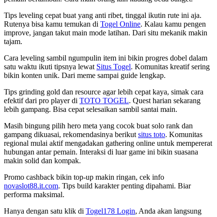
Tips leveling cepat buat yang anti ribet, tinggal ikutin rute ini aja.
Rutenya bisa kamu temukan di
Togel Online
. Kalau kamu pengen
improve, jangan takut main mode latihan. Dari situ mekanik makin
tajam.
Cara leveling sambil ngumpulin item ini bikin progres dobel dalam
satu waktu ikuti tipsnya lewat
Situs Togel
. Komunitas kreatif sering
bikin konten unik. Dari meme sampai guide lengkap.
Tips grinding gold dan resource agar lebih cepat kaya, simak cara
efektif dari pro player di
TOTO TOGEL
. Quest harian sekarang
lebih gampang. Bisa cepat selesaikan sambil santai main.
Masih bingung pilih hero meta yang cocok buat solo rank dan
gampang dikuasai, rekomendasinya berikut
situs toto
. Komunitas
regional mulai aktif mengadakan gathering online untuk mempererat
hubungan antar pemain. Interaksi di luar game ini bikin suasana
makin solid dan kompak.
Promo cashback bikin top-up makin ringan, cek info
novaslot88.it.com
. Tips build karakter penting dipahami. Biar
performa maksimal.
Hanya dengan satu klik di
Togel178 Login
, Anda akan langsung