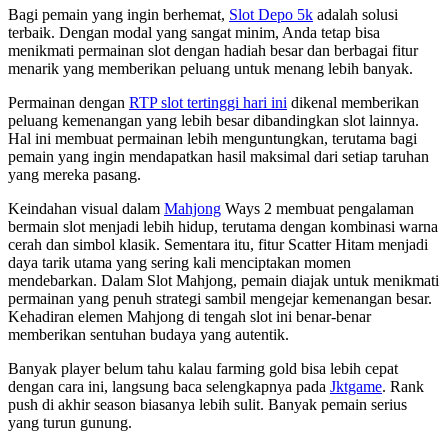
Bagi pemain yang ingin berhemat,
Slot Depo 5k
adalah solusi
terbaik. Dengan modal yang sangat minim, Anda tetap bisa
menikmati permainan slot dengan hadiah besar dan berbagai fitur
menarik yang memberikan peluang untuk menang lebih banyak.
Permainan dengan
RTP slot tertinggi hari ini
dikenal memberikan
peluang kemenangan yang lebih besar dibandingkan slot lainnya.
Hal ini membuat permainan lebih menguntungkan, terutama bagi
pemain yang ingin mendapatkan hasil maksimal dari setiap taruhan
yang mereka pasang.
Keindahan visual dalam
Mahjong
Ways 2 membuat pengalaman
bermain slot menjadi lebih hidup, terutama dengan kombinasi warna
cerah dan simbol klasik. Sementara itu, fitur Scatter Hitam menjadi
daya tarik utama yang sering kali menciptakan momen
mendebarkan. Dalam Slot Mahjong, pemain diajak untuk menikmati
permainan yang penuh strategi sambil mengejar kemenangan besar.
Kehadiran elemen Mahjong di tengah slot ini benar-benar
memberikan sentuhan budaya yang autentik.
Banyak player belum tahu kalau farming gold bisa lebih cepat
dengan cara ini, langsung baca selengkapnya pada
Jktgame
. Rank
push di akhir season biasanya lebih sulit. Banyak pemain serius
yang turun gunung.