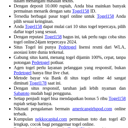
dalam menangani masalah teknis.
Dengan deposit 10.000 rupiah, Anda bisa mainkan banyak
permainan menarik dengan satu
Togel158
ID.
Tersedia berbagai pasar togel online untuk
Togel158
Anda
pilih sesuai keinginan.
Anda
Togel158
dapat mulai cari 10 situs togel tepercaya, pilih
daftar togel yang sesuai.
Dengan reputasi
Togel158
bagus ini, tak perlu ragu coba situs
togel online24jam terpercaya 2024.
Situs Togel ini punya
Pedetogel
lisensi resmi dari WLA,
asosiasi lotre dunia terkenal.
Gabung situs kami, menang togel dijamin 100%, cepat, tanpa
potongan
Pedetogel
potluar.
Agen togel perlu layanan pelanggan yang responsif, bukan
Pedetogel
hanya fitur live chat.
Metode bayar via Bank di situs togel online 4d sangat
diminati
Togel178
saat ini.
Dengan situs responsif, taruhan jadi lebih nyaman dan
Sabatoto
mudah bagi pengguna.
Setiap penjudi togel bisa mendapatkan bonus 5 ribu
Togel158
rupiah setiap harinya.
Nikmati pengalaman bermain
americangirlspod.com
online
terbaik.
Kumpulan
nekkocapital.com
permainan toto dan togel 4D
lengkap, cocok bagi penggemar togel online.