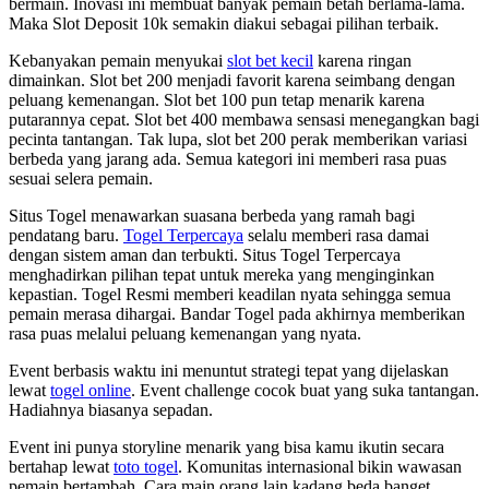
bermain. Inovasi ini membuat banyak pemain betah berlama-lama.
Maka Slot Deposit 10k semakin diakui sebagai pilihan terbaik.
Kebanyakan pemain menyukai
slot bet kecil
karena ringan
dimainkan. Slot bet 200 menjadi favorit karena seimbang dengan
peluang kemenangan. Slot bet 100 pun tetap menarik karena
putarannya cepat. Slot bet 400 membawa sensasi menegangkan bagi
pecinta tantangan. Tak lupa, slot bet 200 perak memberikan variasi
berbeda yang jarang ada. Semua kategori ini memberi rasa puas
sesuai selera pemain.
Situs Togel menawarkan suasana berbeda yang ramah bagi
pendatang baru.
Togel Terpercaya
selalu memberi rasa damai
dengan sistem aman dan terbukti. Situs Togel Terpercaya
menghadirkan pilihan tepat untuk mereka yang menginginkan
kepastian. Togel Resmi memberi keadilan nyata sehingga semua
pemain merasa dihargai. Bandar Togel pada akhirnya memberikan
rasa puas melalui peluang kemenangan yang nyata.
Event berbasis waktu ini menuntut strategi tepat yang dijelaskan
lewat
togel online
. Event challenge cocok buat yang suka tantangan.
Hadiahnya biasanya sepadan.
Event ini punya storyline menarik yang bisa kamu ikutin secara
bertahap lewat
toto togel
. Komunitas internasional bikin wawasan
pemain bertambah. Cara main orang lain kadang beda banget.