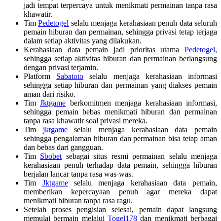
jadi tempat terpercaya untuk menikmati permainan tanpa rasa
khawatir.
Tim
Pedetogel
selalu menjaga kerahasiaan penuh data seluruh
pemain hiburan dan permainan, sehingga privasi tetap terjaga
dalam setiap aktivitas yang dilakukan.
Kerahasiaan data pemain jadi prioritas utama
Pedetogel
,
sehingga setiap aktivitas hiburan dan permainan berlangsung
dengan privasi terjamin.
Platform
Sabatoto
selalu menjaga kerahasiaan informasi
sehingga setiap hiburan dan permainan yang diakses pemain
aman dari risiko.
Tim
Jktgame
berkomitmen menjaga kerahasiaan informasi,
sehingga pemain bebas menikmati hiburan dan permainan
tanpa rasa khawatir soal privasi mereka.
Tim
jktgame
selalu menjaga kerahasiaan data pemain
sehingga pengalaman hiburan dan permainan bisa tetap aman
dan bebas dari gangguan.
Tim
Sbobet
sebagai situs resmi permainan selalu menjaga
kerahasiaan penuh terhadap data pemain, sehingga hiburan
berjalan lancar tanpa rasa was-was.
Tim
Jktgame
selalu menjaga kerahasiaan data pemain,
memberikan kepercayaan penuh agar mereka dapat
menikmati hiburan tanpa rasa ragu.
Setelah proses pengisian selesai, pemain dapat langsung
memulai bermain melalui
Togel178
dan menikmati berbagai