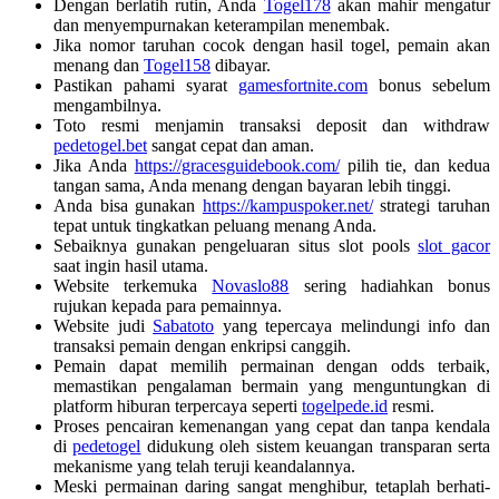
Dengan berlatih rutin, Anda
Togel178
akan mahir mengatur
dan menyempurnakan keterampilan menembak.
Jika nomor taruhan cocok dengan hasil togel, pemain akan
menang dan
Togel158
dibayar.
Pastikan pahami syarat
gamesfortnite.com
bonus sebelum
mengambilnya.
Toto resmi menjamin transaksi deposit dan withdraw
pedetogel.bet
sangat cepat dan aman.
Jika Anda
https://gracesguidebook.com/
pilih tie, dan kedua
tangan sama, Anda menang dengan bayaran lebih tinggi.
Anda bisa gunakan
https://kampuspoker.net/
strategi taruhan
tepat untuk tingkatkan peluang menang Anda.
Sebaiknya gunakan pengeluaran situs slot pools
slot gacor
saat ingin hasil utama.
Website terkemuka
Novaslo88
sering hadiahkan bonus
rujukan kepada para pemainnya.
Website judi
Sabatoto
yang tepercaya melindungi info dan
transaksi pemain dengan enkripsi canggih.
Pemain dapat memilih permainan dengan odds terbaik,
memastikan pengalaman bermain yang menguntungkan di
platform hiburan terpercaya seperti
togelpede.id
resmi.
Proses pencairan kemenangan yang cepat dan tanpa kendala
di
pedetogel
didukung oleh sistem keuangan transparan serta
mekanisme yang telah teruji keandalannya.
Meski permainan daring sangat menghibur, tetaplah berhati-