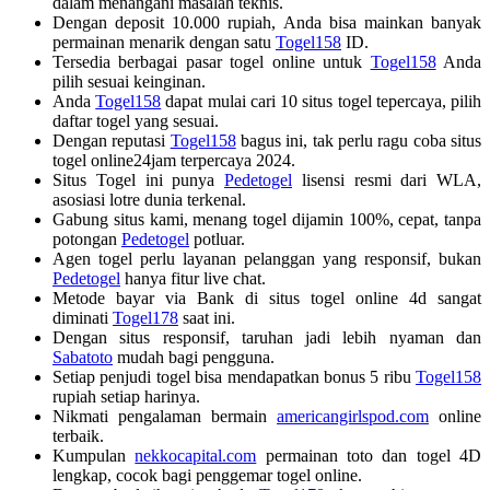
dalam menangani masalah teknis.
Dengan deposit 10.000 rupiah, Anda bisa mainkan banyak
permainan menarik dengan satu
Togel158
ID.
Tersedia berbagai pasar togel online untuk
Togel158
Anda
pilih sesuai keinginan.
Anda
Togel158
dapat mulai cari 10 situs togel tepercaya, pilih
daftar togel yang sesuai.
Dengan reputasi
Togel158
bagus ini, tak perlu ragu coba situs
togel online24jam terpercaya 2024.
Situs Togel ini punya
Pedetogel
lisensi resmi dari WLA,
asosiasi lotre dunia terkenal.
Gabung situs kami, menang togel dijamin 100%, cepat, tanpa
potongan
Pedetogel
potluar.
Agen togel perlu layanan pelanggan yang responsif, bukan
Pedetogel
hanya fitur live chat.
Metode bayar via Bank di situs togel online 4d sangat
diminati
Togel178
saat ini.
Dengan situs responsif, taruhan jadi lebih nyaman dan
Sabatoto
mudah bagi pengguna.
Setiap penjudi togel bisa mendapatkan bonus 5 ribu
Togel158
rupiah setiap harinya.
Nikmati pengalaman bermain
americangirlspod.com
online
terbaik.
Kumpulan
nekkocapital.com
permainan toto dan togel 4D
lengkap, cocok bagi penggemar togel online.