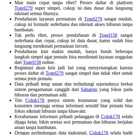
Mau main cepat tanpa ribet? Proses daftar di platform
Togel279
super simpel, cukup isi data dasar dan langsung
nikmati semua fiturnya.
Pendaftaran layanan permainan di
Togel279
sangat mudah,
cukup isi formulir sederhana dan nikmati akses hiburan tanpa
hambatan.
Tak perlu ribet, proses pendaftaran di
Togel158
sangat
sederhana dan cepat, cukup isi data dasar, kamu sudah bisa
langsung menikmati permainan favorit.
Pendaftaran kini makin mudah, hanya butuh beberapa
langkah simpel agar pemain bisa menikmati layanan unggulan
dari
Togel158
online.
Registrasi akun kini jadi hal yang menyenangkan karena
proses daftar di
Togel279
sangat simpel dan tidak ribet untuk
semua jenis pemain.
Data pribadi tetap aman dan terlindungi sepenuhnya berkat
sistem pengamanan canggih dari
Sabatoto
yang fokus pada
hiburan dan permainan adil.
Tim
Colok178
punya sistem keamanan yang solid dan
konsisten menjaga semua informasi sensitif biar pemain bisa
fokus nikmati hiburan tanpa khawatir.
Kerahasiaan informasi pribadi pelanggan di
Colok178
selalu
dijaga ketat, bikin semua sesi permainan dan hiburan berjalan
aman tanpa hambatan.
Dengan perlindungan data maksimal,
Colok178
selalu hadir