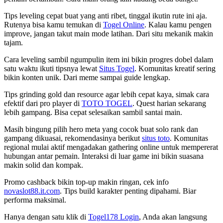
Tips leveling cepat buat yang anti ribet, tinggal ikutin rute ini aja.
Rutenya bisa kamu temukan di
Togel Online
. Kalau kamu pengen
improve, jangan takut main mode latihan. Dari situ mekanik makin
tajam.
Cara leveling sambil ngumpulin item ini bikin progres dobel dalam
satu waktu ikuti tipsnya lewat
Situs Togel
. Komunitas kreatif sering
bikin konten unik. Dari meme sampai guide lengkap.
Tips grinding gold dan resource agar lebih cepat kaya, simak cara
efektif dari pro player di
TOTO TOGEL
. Quest harian sekarang
lebih gampang. Bisa cepat selesaikan sambil santai main.
Masih bingung pilih hero meta yang cocok buat solo rank dan
gampang dikuasai, rekomendasinya berikut
situs toto
. Komunitas
regional mulai aktif mengadakan gathering online untuk mempererat
hubungan antar pemain. Interaksi di luar game ini bikin suasana
makin solid dan kompak.
Promo cashback bikin top-up makin ringan, cek info
novaslot88.it.com
. Tips build karakter penting dipahami. Biar
performa maksimal.
Hanya dengan satu klik di
Togel178 Login
, Anda akan langsung