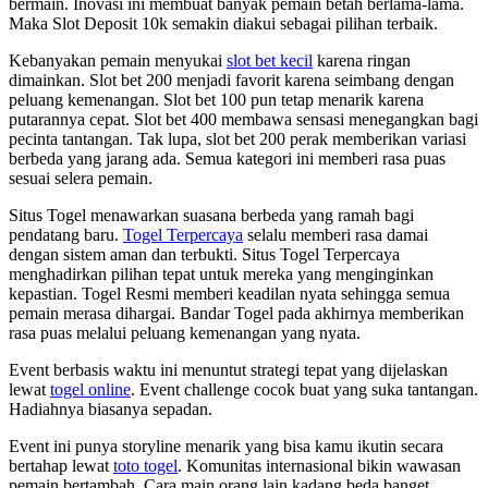
bermain. Inovasi ini membuat banyak pemain betah berlama-lama.
Maka Slot Deposit 10k semakin diakui sebagai pilihan terbaik.
Kebanyakan pemain menyukai
slot bet kecil
karena ringan
dimainkan. Slot bet 200 menjadi favorit karena seimbang dengan
peluang kemenangan. Slot bet 100 pun tetap menarik karena
putarannya cepat. Slot bet 400 membawa sensasi menegangkan bagi
pecinta tantangan. Tak lupa, slot bet 200 perak memberikan variasi
berbeda yang jarang ada. Semua kategori ini memberi rasa puas
sesuai selera pemain.
Situs Togel menawarkan suasana berbeda yang ramah bagi
pendatang baru.
Togel Terpercaya
selalu memberi rasa damai
dengan sistem aman dan terbukti. Situs Togel Terpercaya
menghadirkan pilihan tepat untuk mereka yang menginginkan
kepastian. Togel Resmi memberi keadilan nyata sehingga semua
pemain merasa dihargai. Bandar Togel pada akhirnya memberikan
rasa puas melalui peluang kemenangan yang nyata.
Event berbasis waktu ini menuntut strategi tepat yang dijelaskan
lewat
togel online
. Event challenge cocok buat yang suka tantangan.
Hadiahnya biasanya sepadan.
Event ini punya storyline menarik yang bisa kamu ikutin secara
bertahap lewat
toto togel
. Komunitas internasional bikin wawasan
pemain bertambah. Cara main orang lain kadang beda banget.