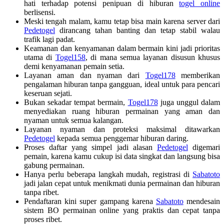
hati terhadap potensi penipuan di hiburan
togel online
berlisensi.
Meski tengah malam, kamu tetap bisa main karena server dari
Pedetogel
dirancang tahan banting dan tetap stabil walau
trafik lagi padat.
Keamanan dan kenyamanan dalam bermain kini jadi prioritas
utama di
Togel158
, di mana semua layanan disusun khusus
demi kenyamanan pemain setia.
Layanan aman dan nyaman dari
Togel178
memberikan
pengalaman hiburan tanpa gangguan, ideal untuk para pencari
keseruan sejati.
Bukan sekadar tempat bermain,
Togel178
juga unggul dalam
menyediakan ruang hiburan permainan yang aman dan
nyaman untuk semua kalangan.
Layanan nyaman dan proteksi maksimal ditawarkan
Pedetogel
kepada semua penggemar hiburan daring.
Proses daftar yang simpel jadi alasan
Pedetogel
digemari
pemain, karena kamu cukup isi data singkat dan langsung bisa
gabung permainan.
Hanya perlu beberapa langkah mudah, registrasi di
Sabatoto
jadi jalan cepat untuk menikmati dunia permainan dan hiburan
tanpa ribet.
Pendaftaran kini super gampang karena
Sabatoto
mendesain
sistem BO permainan online yang praktis dan cepat tanpa
proses ribet.