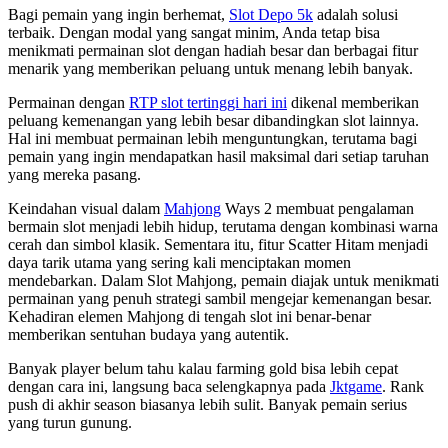
Bagi pemain yang ingin berhemat,
Slot Depo 5k
adalah solusi
terbaik. Dengan modal yang sangat minim, Anda tetap bisa
menikmati permainan slot dengan hadiah besar dan berbagai fitur
menarik yang memberikan peluang untuk menang lebih banyak.
Permainan dengan
RTP slot tertinggi hari ini
dikenal memberikan
peluang kemenangan yang lebih besar dibandingkan slot lainnya.
Hal ini membuat permainan lebih menguntungkan, terutama bagi
pemain yang ingin mendapatkan hasil maksimal dari setiap taruhan
yang mereka pasang.
Keindahan visual dalam
Mahjong
Ways 2 membuat pengalaman
bermain slot menjadi lebih hidup, terutama dengan kombinasi warna
cerah dan simbol klasik. Sementara itu, fitur Scatter Hitam menjadi
daya tarik utama yang sering kali menciptakan momen
mendebarkan. Dalam Slot Mahjong, pemain diajak untuk menikmati
permainan yang penuh strategi sambil mengejar kemenangan besar.
Kehadiran elemen Mahjong di tengah slot ini benar-benar
memberikan sentuhan budaya yang autentik.
Banyak player belum tahu kalau farming gold bisa lebih cepat
dengan cara ini, langsung baca selengkapnya pada
Jktgame
. Rank
push di akhir season biasanya lebih sulit. Banyak pemain serius
yang turun gunung.