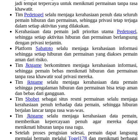
jadi tempat terpercaya untuk menikmati permainan tanpa rasa
khawatir.
Tim
Pedetogel
selalu menjaga kerahasiaan penuh data seluruh
pemain hiburan dan permainan, sehingga privasi tetap terjaga
dalam setiap aktivitas yang dilakukan.
Kerahasiaan data pemain jadi prioritas utama
Pedetogel
,
sehingga setiap aktivitas hiburan dan permainan berlangsung
dengan privasi terjamin.
Platform
Sabatoto
selalu menjaga kerahasiaan informasi
sehingga setiap hiburan dan permainan yang diakses pemain
aman dari risiko.
Tim
Jktgame
berkomitmen menjaga kerahasiaan informasi,
sehingga pemain bebas menikmati hiburan dan permainan
tanpa rasa khawatir soal privasi mereka.
Tim
jktgame
selalu menjaga kerahasiaan data pemain
sehingga pengalaman hiburan dan permainan bisa tetap aman
dan bebas dari gangguan.
Tim
Sbobet
sebagai situs resmi permainan selalu menjaga
kerahasiaan penuh terhadap data pemain, sehingga hiburan
berjalan lancar tanpa rasa was-was.
Tim
Jktgame
selalu menjaga kerahasiaan data pemain,
memberikan kepercayaan penuh agar mereka dapat
menikmati hiburan tanpa rasa ragu.
Setelah proses pengisian selesai, pemain dapat langsung
memulai bermain melalui
Togel178
dan menikmati berbagai