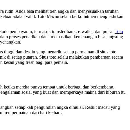
ra rutin, Anda bisa melihat tren angka dan menyesuaikan taruhan
keluar adalah valid. Toto Macau selalu berkomitmen menghadirkan
tode pembayaran, termasuk transfer bank, e-wallet, dan pulsa.
Toto
alam proses penarikan dana memastikan kemenangan bisa langsung
enyenangkan.
inggi dan desain yang menarik, setiap permainan di situs toto
k di setiap putaran. Situs toto selalu melakukan pembaruan secara
an kesan yang fresh bagi para pemain.
ah ketika mereka punya tempat untuk berbagi dan berkembang.
pengalaman sosial yang kuat dan memperkaya makna dari hiburan itu
ngkan setiap kali pengundian angka dimulai. Result macau yang
ren permainan dari hari ke hari.