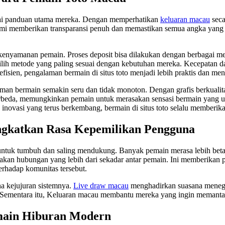
ai panduan utama mereka. Dengan memperhatikan
keluaran macau
seca
mi memberikan transparansi penuh dan memastikan semua angka yang 
 kenyamanan pemain. Proses deposit bisa dilakukan dengan berbagai me
lih metode yang paling sesuai dengan kebutuhan mereka. Kecepatan d
fisien, pengalaman bermain di situs toto menjadi lebih praktis dan m
bermain semakin seru dan tidak monoton. Dengan grafis berkualitas t
erbeda, memungkinkan pemain untuk merasakan sensasi bermain yang uni
 inovasi yang terus berkembang, bermain di situs toto selalu memberik
ngkatkan Rasa Kepemilikan Pengguna
 untuk tumbuh dan saling mendukung. Banyak pemain merasa lebih bet
kan hubungan yang lebih dari sekadar antar pemain. Ini memberikan 
terhadap komunitas tersebut.
na kejujuran sistemnya.
Live draw macau
menghadirkan suasana menega
ementara itu, Keluaran macau membantu mereka yang ingin memantau t
main Hiburan Modern