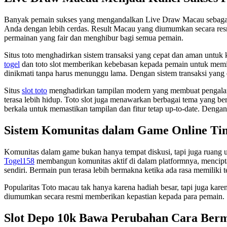
Banyak pemain sukses yang mengandalkan Live Draw Macau sebag
Anda dengan lebih cerdas. Result Macau yang diumumkan secara res
permainan yang fair dan menghibur bagi semua pemain.
Situs toto menghadirkan sistem transaksi yang cepat dan aman untuk
togel
dan toto slot memberikan kebebasan kepada pemain untuk memi
dinikmati tanpa harus menunggu lama. Dengan sistem transaksi yang e
Situs
slot toto
menghadirkan tampilan modern yang membuat pengalaman 
terasa lebih hidup. Toto slot juga menawarkan berbagai tema yang b
berkala untuk memastikan tampilan dan fitur tetap up-to-date. Dengan
Sistem Komunitas dalam Game Online Ti
Komunitas dalam game bukan hanya tempat diskusi, tapi juga ruang
Togel158
membangun komunitas aktif di dalam platformnya, mencipta
sendiri. Bermain pun terasa lebih bermakna ketika ada rasa memiliki 
Popularitas Toto macau tak hanya karena hadiah besar, tapi juga kare
diumumkan secara resmi memberikan kepastian kepada para pemain. S
Slot Depo 10k Bawa Perubahan Cara Ber