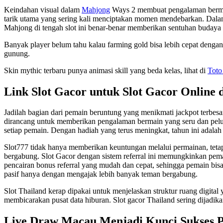
Keindahan visual dalam
Mahjong
Ways 2 membuat pengalaman bermain 
tarik utama yang sering kali menciptakan momen mendebarkan. Dala
Mahjong di tengah slot ini benar-benar memberikan sentuhan budaya 
Banyak player belum tahu kalau farming gold bisa lebih cepat denga
gunung.
Skin mythic terbaru punya animasi skill yang beda kelas, lihat di
Toto
Link Slot Gacor untuk Slot Gacor Online 
Jadilah bagian dari pemain beruntung yang menikmati jackpot terbesa
dirancang untuk memberikan pengalaman bermain yang seru dan pelua
setiap pemain. Dengan hadiah yang terus meningkat, tahun ini adalah
Slot777 tidak hanya memberikan keuntungan melalui permainan, tetap
bergabung. Slot Gacor dengan sistem referral ini memungkinkan pema
pencairan bonus referral yang mudah dan cepat, sehingga pemain bi
pasif hanya dengan mengajak lebih banyak teman bergabung.
Slot Thailand kerap dipakai untuk menjelaskan struktur ruang digital
membicarakan pusat data hiburan. Slot gacor Thailand sering dijadikan
Live Draw Macau Menjadi Kunci Sukses 