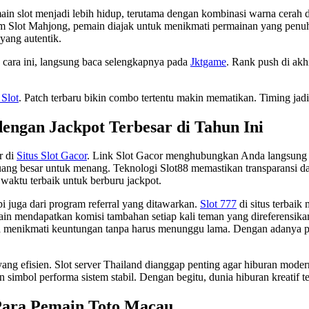
slot menjadi lebih hidup, terutama dengan kombinasi warna cerah dan 
m Slot Mahjong, pemain diajak untuk menikmati permainan yang penuh
yang autentik.
n cara ini, langsung baca selengkapnya pada
Jktgame
. Rank push di akh
 Slot
. Patch terbaru bikin combo tertentu makin mematikan. Timing jad
dengan Jackpot Terbesar di Tahun Ini
r di
Situs Slot Gacor
. Link Slot Gacor menghubungkan Anda langsung k
ng besar untuk menang. Teknologi Slot88 memastikan transparansi da
 waktu terbaik untuk berburu jackpot.
i juga dari program referral yang ditawarkan.
Slot 777
di situs terbai
in mendapatkan komisi tambahan setiap kali teman yang direferensika
sa menikmati keuntungan tanpa harus menunggu lama. Dengan adanya p
 yang efisien. Slot server Thailand dianggap penting agar hiburan mode
 simbol performa sistem stabil. Dengan begitu, dunia hiburan kreatif t
Para Pemain Toto Macau