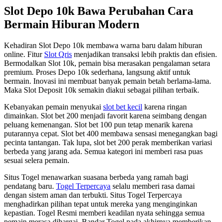
Slot Depo 10k Bawa Perubahan Cara
Bermain Hiburan Modern
Kehadiran Slot Depo 10k membawa warna baru dalam hiburan
online. Fitur
Slot Qris
menjadikan transaksi lebih praktis dan efisien.
Bermodalkan Slot 10k, pemain bisa merasakan pengalaman setara
premium. Proses Depo 10k sederhana, langsung aktif untuk
bermain. Inovasi ini membuat banyak pemain betah berlama-lama.
Maka Slot Deposit 10k semakin diakui sebagai pilihan terbaik.
Kebanyakan pemain menyukai
slot bet kecil
karena ringan
dimainkan. Slot bet 200 menjadi favorit karena seimbang dengan
peluang kemenangan. Slot bet 100 pun tetap menarik karena
putarannya cepat. Slot bet 400 membawa sensasi menegangkan bagi
pecinta tantangan. Tak lupa, slot bet 200 perak memberikan variasi
berbeda yang jarang ada. Semua kategori ini memberi rasa puas
sesuai selera pemain.
Situs Togel menawarkan suasana berbeda yang ramah bagi
pendatang baru.
Togel Terpercaya
selalu memberi rasa damai
dengan sistem aman dan terbukti. Situs Togel Terpercaya
menghadirkan pilihan tepat untuk mereka yang menginginkan
kepastian. Togel Resmi memberi keadilan nyata sehingga semua
pemain merasa dihargai. Bandar Togel pada akhirnya memberikan