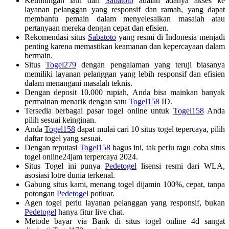
Keuntungan lain dari
Sabatoto
adalah adanya akses ke
layanan pelanggan yang responsif dan ramah, yang dapat
membantu pemain dalam menyelesaikan masalah atau
pertanyaan mereka dengan cepat dan efisien.
Rekomendasi situs
Sabatoto
yang resmi di Indonesia menjadi
penting karena memastikan keamanan dan kepercayaan dalam
bermain.
Situs
Togel279
dengan pengalaman yang teruji biasanya
memiliki layanan pelanggan yang lebih responsif dan efisien
dalam menangani masalah teknis.
Dengan deposit 10.000 rupiah, Anda bisa mainkan banyak
permainan menarik dengan satu
Togel158
ID.
Tersedia berbagai pasar togel online untuk
Togel158
Anda
pilih sesuai keinginan.
Anda
Togel158
dapat mulai cari 10 situs togel tepercaya, pilih
daftar togel yang sesuai.
Dengan reputasi
Togel158
bagus ini, tak perlu ragu coba situs
togel online24jam terpercaya 2024.
Situs Togel ini punya
Pedetogel
lisensi resmi dari WLA,
asosiasi lotre dunia terkenal.
Gabung situs kami, menang togel dijamin 100%, cepat, tanpa
potongan
Pedetogel
potluar.
Agen togel perlu layanan pelanggan yang responsif, bukan
Pedetogel
hanya fitur live chat.
Metode bayar via Bank di situs togel online 4d sangat