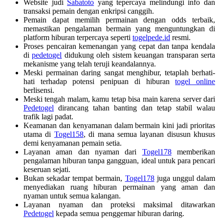
Website judi
Sabatoto
yang tepercaya melindungi info dan
transaksi pemain dengan enkripsi canggih.
Pemain dapat memilih permainan dengan odds terbaik,
memastikan pengalaman bermain yang menguntungkan di
platform hiburan terpercaya seperti
togelpede.id
resmi.
Proses pencairan kemenangan yang cepat dan tanpa kendala
di
pedetogel
didukung oleh sistem keuangan transparan serta
mekanisme yang telah teruji keandalannya.
Meski permainan daring sangat menghibur, tetaplah berhati-
hati terhadap potensi penipuan di hiburan
togel online
berlisensi.
Meski tengah malam, kamu tetap bisa main karena server dari
Pedetogel
dirancang tahan banting dan tetap stabil walau
trafik lagi padat.
Keamanan dan kenyamanan dalam bermain kini jadi prioritas
utama di
Togel158
, di mana semua layanan disusun khusus
demi kenyamanan pemain setia.
Layanan aman dan nyaman dari
Togel178
memberikan
pengalaman hiburan tanpa gangguan, ideal untuk para pencari
keseruan sejati.
Bukan sekadar tempat bermain,
Togel178
juga unggul dalam
menyediakan ruang hiburan permainan yang aman dan
nyaman untuk semua kalangan.
Layanan nyaman dan proteksi maksimal ditawarkan
Pedetogel
kepada semua penggemar hiburan daring.