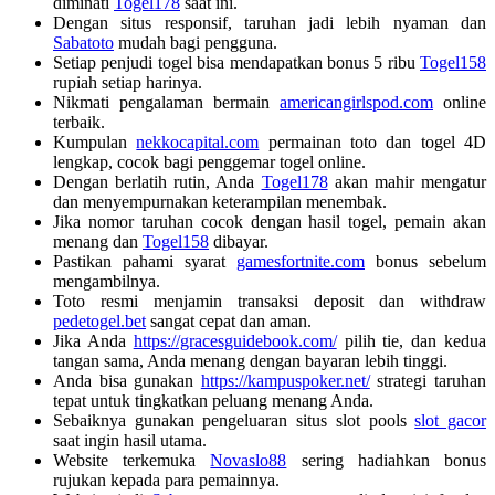
diminati
Togel178
saat ini.
Dengan situs responsif, taruhan jadi lebih nyaman dan
Sabatoto
mudah bagi pengguna.
Setiap penjudi togel bisa mendapatkan bonus 5 ribu
Togel158
rupiah setiap harinya.
Nikmati pengalaman bermain
americangirlspod.com
online
terbaik.
Kumpulan
nekkocapital.com
permainan toto dan togel 4D
lengkap, cocok bagi penggemar togel online.
Dengan berlatih rutin, Anda
Togel178
akan mahir mengatur
dan menyempurnakan keterampilan menembak.
Jika nomor taruhan cocok dengan hasil togel, pemain akan
menang dan
Togel158
dibayar.
Pastikan pahami syarat
gamesfortnite.com
bonus sebelum
mengambilnya.
Toto resmi menjamin transaksi deposit dan withdraw
pedetogel.bet
sangat cepat dan aman.
Jika Anda
https://gracesguidebook.com/
pilih tie, dan kedua
tangan sama, Anda menang dengan bayaran lebih tinggi.
Anda bisa gunakan
https://kampuspoker.net/
strategi taruhan
tepat untuk tingkatkan peluang menang Anda.
Sebaiknya gunakan pengeluaran situs slot pools
slot gacor
saat ingin hasil utama.
Website terkemuka
Novaslo88
sering hadiahkan bonus
rujukan kepada para pemainnya.