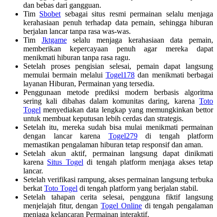
dan bebas dari gangguan.
Tim
Sbobet
sebagai situs resmi permainan selalu menjaga
kerahasiaan penuh terhadap data pemain, sehingga hiburan
berjalan lancar tanpa rasa was-was.
Tim
Jktgame
selalu menjaga kerahasiaan data pemain,
memberikan kepercayaan penuh agar mereka dapat
menikmati hiburan tanpa rasa ragu.
Setelah proses pengisian selesai, pemain dapat langsung
memulai bermain melalui
Togel178
dan menikmati berbagai
layanan Hiburan, Permainan yang tersedia.
Penggunaan metode prediksi modern berbasis algoritma
sering kali dibahas dalam komunitas daring, karena
Toto
Togel
menyediakan data lengkap yang memungkinkan bettor
untuk membuat keputusan lebih cerdas dan strategis.
Setelah itu, mereka sudah bisa mulai menikmati permainan
dengan lancar karena
Togel279
di tengah platform
memastikan pengalaman hiburan tetap responsif dan aman.
Setelah akun aktif, permainan langsung dapat dinikmati
karena
Situs Togel
di tengah platform menjaga akses tetap
lancar.
Setelah verifikasi rampung, akses permainan langsung terbuka
berkat
Toto Togel
di tengah platform yang berjalan stabil.
Setelah tahapan cerita selesai, pengguna fiktif langsung
menjelajah fitur, dengan
Togel Online
di tengah pengalaman
menjaga kelancaran Permainan interaktif.