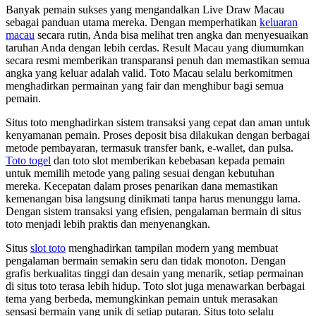
Banyak pemain sukses yang mengandalkan Live Draw Macau
sebagai panduan utama mereka. Dengan memperhatikan
keluaran
macau
secara rutin, Anda bisa melihat tren angka dan menyesuaikan
taruhan Anda dengan lebih cerdas. Result Macau yang diumumkan
secara resmi memberikan transparansi penuh dan memastikan semua
angka yang keluar adalah valid. Toto Macau selalu berkomitmen
menghadirkan permainan yang fair dan menghibur bagi semua
pemain.
Situs toto menghadirkan sistem transaksi yang cepat dan aman untuk
kenyamanan pemain. Proses deposit bisa dilakukan dengan berbagai
metode pembayaran, termasuk transfer bank, e-wallet, dan pulsa.
Toto togel
dan toto slot memberikan kebebasan kepada pemain
untuk memilih metode yang paling sesuai dengan kebutuhan
mereka. Kecepatan dalam proses penarikan dana memastikan
kemenangan bisa langsung dinikmati tanpa harus menunggu lama.
Dengan sistem transaksi yang efisien, pengalaman bermain di situs
toto menjadi lebih praktis dan menyenangkan.
Situs
slot toto
menghadirkan tampilan modern yang membuat
pengalaman bermain semakin seru dan tidak monoton. Dengan
grafis berkualitas tinggi dan desain yang menarik, setiap permainan
di situs toto terasa lebih hidup. Toto slot juga menawarkan berbagai
tema yang berbeda, memungkinkan pemain untuk merasakan
sensasi bermain yang unik di setiap putaran. Situs toto selalu