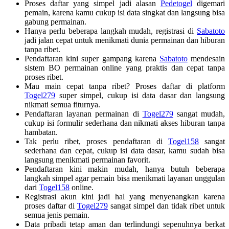
Proses daftar yang simpel jadi alasan
Pedetogel
digemari
pemain, karena kamu cukup isi data singkat dan langsung bisa
gabung permainan.
Hanya perlu beberapa langkah mudah, registrasi di
Sabatoto
jadi jalan cepat untuk menikmati dunia permainan dan hiburan
tanpa ribet.
Pendaftaran kini super gampang karena
Sabatoto
mendesain
sistem BO permainan online yang praktis dan cepat tanpa
proses ribet.
Mau main cepat tanpa ribet? Proses daftar di platform
Togel279
super simpel, cukup isi data dasar dan langsung
nikmati semua fiturnya.
Pendaftaran layanan permainan di
Togel279
sangat mudah,
cukup isi formulir sederhana dan nikmati akses hiburan tanpa
hambatan.
Tak perlu ribet, proses pendaftaran di
Togel158
sangat
sederhana dan cepat, cukup isi data dasar, kamu sudah bisa
langsung menikmati permainan favorit.
Pendaftaran kini makin mudah, hanya butuh beberapa
langkah simpel agar pemain bisa menikmati layanan unggulan
dari
Togel158
online.
Registrasi akun kini jadi hal yang menyenangkan karena
proses daftar di
Togel279
sangat simpel dan tidak ribet untuk
semua jenis pemain.
Data pribadi tetap aman dan terlindungi sepenuhnya berkat