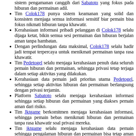
sistem pengamanan canggih dari
Sabatoto
yang fokus pada
hiburan dan permainan adil.
Tim
Colok178
punya sistem keamanan yang solid dan
konsisten menjaga semua informasi sensitif biar pemain bisa
fokus nikmati hiburan tanpa khawatir.
Kerahasiaan informasi pribadi pelanggan di
Colok178
selalu
dijaga ketat, bikin semua sesi permainan dan hiburan berjalan
aman tanpa hambatan.
Dengan perlindungan data maksimal,
Colok178
selalu hadir
jadi tempat terpercaya untuk menikmati permainan tanpa rasa
khawatir.
Tim
Pedetogel
selalu menjaga kerahasiaan penuh data seluruh
pemain hiburan dan permainan, sehingga privasi tetap terjaga
dalam setiap aktivitas yang dilakukan.
Kerahasiaan data pemain jadi prioritas utama
Pedetogel
,
sehingga setiap aktivitas hiburan dan permainan berlangsung
dengan privasi terjamin.
Platform
Sabatoto
selalu menjaga kerahasiaan informasi
sehingga setiap hiburan dan permainan yang diakses pemain
aman dari risiko.
Tim
Jktgame
berkomitmen menjaga kerahasiaan informasi,
sehingga pemain bebas menikmati hiburan dan permainan
tanpa rasa khawatir soal privasi mereka.
Tim
jktgame
selalu menjaga kerahasiaan data pemain
sehingga pengalaman hiburan dan permainan bisa tetap aman