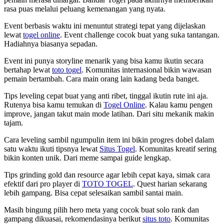
rasa puas melalui peluang kemenangan yang nyata.
Event berbasis waktu ini menuntut strategi tepat yang dijelaskan
lewat
togel online
. Event challenge cocok buat yang suka tantangan.
Hadiahnya biasanya sepadan.
Event ini punya storyline menarik yang bisa kamu ikutin secara
bertahap lewat
toto togel
. Komunitas internasional bikin wawasan
pemain bertambah. Cara main orang lain kadang beda banget.
Tips leveling cepat buat yang anti ribet, tinggal ikutin rute ini aja.
Rutenya bisa kamu temukan di
Togel Online
. Kalau kamu pengen
improve, jangan takut main mode latihan. Dari situ mekanik makin
tajam.
Cara leveling sambil ngumpulin item ini bikin progres dobel dalam
satu waktu ikuti tipsnya lewat
Situs Togel
. Komunitas kreatif sering
bikin konten unik. Dari meme sampai guide lengkap.
Tips grinding gold dan resource agar lebih cepat kaya, simak cara
efektif dari pro player di
TOTO TOGEL
. Quest harian sekarang
lebih gampang. Bisa cepat selesaikan sambil santai main.
Masih bingung pilih hero meta yang cocok buat solo rank dan
gampang dikuasai, rekomendasinya berikut
situs toto
. Komunitas