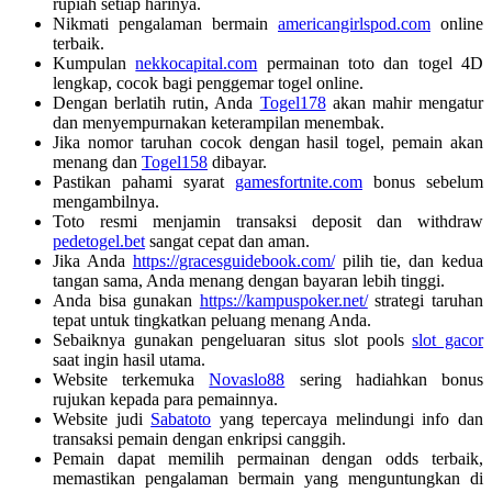
rupiah setiap harinya.
Nikmati pengalaman bermain
americangirlspod.com
online
terbaik.
Kumpulan
nekkocapital.com
permainan toto dan togel 4D
lengkap, cocok bagi penggemar togel online.
Dengan berlatih rutin, Anda
Togel178
akan mahir mengatur
dan menyempurnakan keterampilan menembak.
Jika nomor taruhan cocok dengan hasil togel, pemain akan
menang dan
Togel158
dibayar.
Pastikan pahami syarat
gamesfortnite.com
bonus sebelum
mengambilnya.
Toto resmi menjamin transaksi deposit dan withdraw
pedetogel.bet
sangat cepat dan aman.
Jika Anda
https://gracesguidebook.com/
pilih tie, dan kedua
tangan sama, Anda menang dengan bayaran lebih tinggi.
Anda bisa gunakan
https://kampuspoker.net/
strategi taruhan
tepat untuk tingkatkan peluang menang Anda.
Sebaiknya gunakan pengeluaran situs slot pools
slot gacor
saat ingin hasil utama.
Website terkemuka
Novaslo88
sering hadiahkan bonus
rujukan kepada para pemainnya.
Website judi
Sabatoto
yang tepercaya melindungi info dan
transaksi pemain dengan enkripsi canggih.
Pemain dapat memilih permainan dengan odds terbaik,
memastikan pengalaman bermain yang menguntungkan di