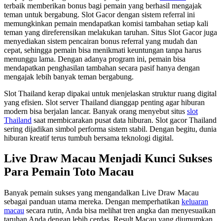
terbaik memberikan bonus bagi pemain yang berhasil mengajak
teman untuk bergabung. Slot Gacor dengan sistem referral ini
memungkinkan pemain mendapatkan komisi tambahan setiap kali
teman yang direferensikan melakukan taruhan. Situs Slot Gacor juga
menyediakan sistem pencairan bonus referral yang mudah dan
cepat, sehingga pemain bisa menikmati keuntungan tanpa harus
menunggu lama. Dengan adanya program ini, pemain bisa
mendapatkan penghasilan tambahan secara pasif hanya dengan
mengajak lebih banyak teman bergabung.
Slot Thailand kerap dipakai untuk menjelaskan struktur ruang digital
yang efisien. Slot server Thailand dianggap penting agar hiburan
modern bisa berjalan lancar. Banyak orang menyebut situs
slot
Thailand
saat membicarakan pusat data hiburan. Slot gacor Thailand
sering dijadikan simbol performa sistem stabil. Dengan begitu, dunia
hiburan kreatif terus tumbuh bersama teknologi digital.
Live Draw Macau Menjadi Kunci Sukses
Para Pemain Toto Macau
Banyak pemain sukses yang mengandalkan Live Draw Macau
sebagai panduan utama mereka. Dengan memperhatikan
keluaran
macau
secara rutin, Anda bisa melihat tren angka dan menyesuaikan
taruhan Anda dengan lebih cerdas. Result Macau yang diumumkan