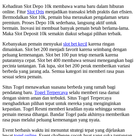
Kehadiran Slot Depo 10k membawa warna baru dalam hiburan
online. Fitur
Slot Qris
menjadikan transaksi lebih praktis dan efisien.
Bermodalkan Slot 10k, pemain bisa merasakan pengalaman setara
premium. Proses Depo 10k sederhana, langsung aktif untuk
bermain. Inovasi ini membuat banyak pemain betah berlama-lama.
Maka Slot Deposit 10k semakin diakui sebagai pilihan terbaik.
Kebanyakan pemain menyukai
slot bet kecil
karena ringan
dimainkan. Slot bet 200 menjadi favorit karena seimbang dengan
peluang kemenangan. Slot bet 100 pun tetap menarik karena
putarannya cepat. Slot bet 400 membawa sensasi menegangkan bagi
pecinta tantangan. Tak lupa, slot bet 200 perak memberikan variasi
berbeda yang jarang ada. Semua kategori ini memberi rasa puas
sesuai selera pemain.
Situs Togel menawarkan suasana berbeda yang ramah bagi
pendatang baru.
Togel Terpercaya
selalu memberi rasa damai
dengan sistem aman dan terbukti. Situs Togel Terpercaya
menghadirkan pilihan tepat untuk mereka yang menginginkan
kepastian. Togel Resmi memberi keadilan nyata sehingga semua
pemain merasa dihargai. Bandar Togel pada akhirnya memberikan
rasa puas melalui peluang kemenangan yang nyata.
Event berbasis waktu ini menuntut strategi tepat yang dijelaskan
lewat
togel online
. Event challenge cocok buat yang suka tantangan.