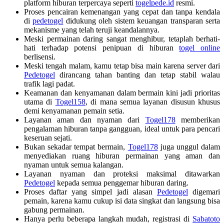
platform hiburan terpercaya seperti
togelpede.id
resmi.
Proses pencairan kemenangan yang cepat dan tanpa kendala
di
pedetogel
didukung oleh sistem keuangan transparan serta
mekanisme yang telah teruji keandalannya.
Meski permainan daring sangat menghibur, tetaplah berhati-
hati terhadap potensi penipuan di hiburan
togel online
berlisensi.
Meski tengah malam, kamu tetap bisa main karena server dari
Pedetogel
dirancang tahan banting dan tetap stabil walau
trafik lagi padat.
Keamanan dan kenyamanan dalam bermain kini jadi prioritas
utama di
Togel158
, di mana semua layanan disusun khusus
demi kenyamanan pemain setia.
Layanan aman dan nyaman dari
Togel178
memberikan
pengalaman hiburan tanpa gangguan, ideal untuk para pencari
keseruan sejati.
Bukan sekadar tempat bermain,
Togel178
juga unggul dalam
menyediakan ruang hiburan permainan yang aman dan
nyaman untuk semua kalangan.
Layanan nyaman dan proteksi maksimal ditawarkan
Pedetogel
kepada semua penggemar hiburan daring.
Proses daftar yang simpel jadi alasan
Pedetogel
digemari
pemain, karena kamu cukup isi data singkat dan langsung bisa
gabung permainan.
Hanya perlu beberapa langkah mudah, registrasi di
Sabatoto