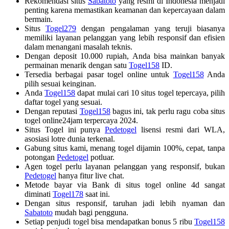
Rekomendasi situs
Sabatoto
yang resmi di Indonesia menjadi
penting karena memastikan keamanan dan kepercayaan dalam
bermain.
Situs
Togel279
dengan pengalaman yang teruji biasanya
memiliki layanan pelanggan yang lebih responsif dan efisien
dalam menangani masalah teknis.
Dengan deposit 10.000 rupiah, Anda bisa mainkan banyak
permainan menarik dengan satu
Togel158
ID.
Tersedia berbagai pasar togel online untuk
Togel158
Anda
pilih sesuai keinginan.
Anda
Togel158
dapat mulai cari 10 situs togel tepercaya, pilih
daftar togel yang sesuai.
Dengan reputasi
Togel158
bagus ini, tak perlu ragu coba situs
togel online24jam terpercaya 2024.
Situs Togel ini punya
Pedetogel
lisensi resmi dari WLA,
asosiasi lotre dunia terkenal.
Gabung situs kami, menang togel dijamin 100%, cepat, tanpa
potongan
Pedetogel
potluar.
Agen togel perlu layanan pelanggan yang responsif, bukan
Pedetogel
hanya fitur live chat.
Metode bayar via Bank di situs togel online 4d sangat
diminati
Togel178
saat ini.
Dengan situs responsif, taruhan jadi lebih nyaman dan
Sabatoto
mudah bagi pengguna.
Setiap penjudi togel bisa mendapatkan bonus 5 ribu
Togel158