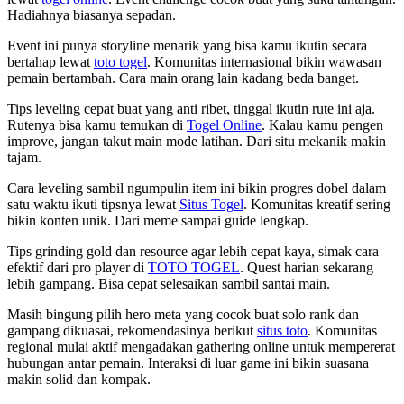
Hadiahnya biasanya sepadan.
Event ini punya storyline menarik yang bisa kamu ikutin secara
bertahap lewat
toto togel
. Komunitas internasional bikin wawasan
pemain bertambah. Cara main orang lain kadang beda banget.
Tips leveling cepat buat yang anti ribet, tinggal ikutin rute ini aja.
Rutenya bisa kamu temukan di
Togel Online
. Kalau kamu pengen
improve, jangan takut main mode latihan. Dari situ mekanik makin
tajam.
Cara leveling sambil ngumpulin item ini bikin progres dobel dalam
satu waktu ikuti tipsnya lewat
Situs Togel
. Komunitas kreatif sering
bikin konten unik. Dari meme sampai guide lengkap.
Tips grinding gold dan resource agar lebih cepat kaya, simak cara
efektif dari pro player di
TOTO TOGEL
. Quest harian sekarang
lebih gampang. Bisa cepat selesaikan sambil santai main.
Masih bingung pilih hero meta yang cocok buat solo rank dan
gampang dikuasai, rekomendasinya berikut
situs toto
. Komunitas
regional mulai aktif mengadakan gathering online untuk mempererat
hubungan antar pemain. Interaksi di luar game ini bikin suasana
makin solid dan kompak.