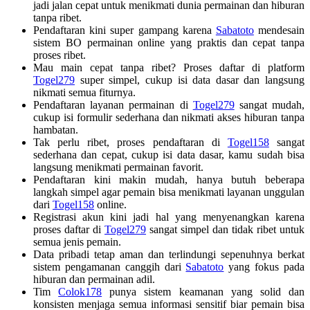
jadi jalan cepat untuk menikmati dunia permainan dan hiburan
tanpa ribet.
Pendaftaran kini super gampang karena
Sabatoto
mendesain
sistem BO permainan online yang praktis dan cepat tanpa
proses ribet.
Mau main cepat tanpa ribet? Proses daftar di platform
Togel279
super simpel, cukup isi data dasar dan langsung
nikmati semua fiturnya.
Pendaftaran layanan permainan di
Togel279
sangat mudah,
cukup isi formulir sederhana dan nikmati akses hiburan tanpa
hambatan.
Tak perlu ribet, proses pendaftaran di
Togel158
sangat
sederhana dan cepat, cukup isi data dasar, kamu sudah bisa
langsung menikmati permainan favorit.
Pendaftaran kini makin mudah, hanya butuh beberapa
langkah simpel agar pemain bisa menikmati layanan unggulan
dari
Togel158
online.
Registrasi akun kini jadi hal yang menyenangkan karena
proses daftar di
Togel279
sangat simpel dan tidak ribet untuk
semua jenis pemain.
Data pribadi tetap aman dan terlindungi sepenuhnya berkat
sistem pengamanan canggih dari
Sabatoto
yang fokus pada
hiburan dan permainan adil.
Tim
Colok178
punya sistem keamanan yang solid dan
konsisten menjaga semua informasi sensitif biar pemain bisa