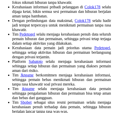
fokus nikmati hiburan tanpa khawatir.
Kerahasiaan informasi pribadi pelanggan di
Colok178
selalu
dijaga ketat, bikin semua sesi permainan dan hiburan berjalan
aman tanpa hambatan.
Dengan perlindungan data maksimal,
Colok178
selalu hadir
jadi tempat terpercaya untuk menikmati permainan tanpa rasa
khawatir.
Tim
Pedetogel
selalu menjaga kerahasiaan penuh data seluruh
pemain hiburan dan permainan, sehingga privasi tetap terjaga
dalam setiap aktivitas yang dilakukan.
Kerahasiaan data pemain jadi prioritas utama
Pedetogel
,
sehingga setiap aktivitas hiburan dan permainan berlangsung
dengan privasi terjamin.
Platform
Sabatoto
selalu menjaga kerahasiaan informasi
sehingga setiap hiburan dan permainan yang diakses pemain
aman dari risiko.
Tim
Jktgame
berkomitmen menjaga kerahasiaan informasi,
sehingga pemain bebas menikmati hiburan dan permainan
tanpa rasa khawatir soal privasi mereka.
Tim
jktgame
selalu menjaga kerahasiaan data pemain
sehingga pengalaman hiburan dan permainan bisa tetap aman
dan bebas dari gangguan.
Tim
Sbobet
sebagai situs resmi permainan selalu menjaga
kerahasiaan penuh terhadap data pemain, sehingga hiburan
berjalan lancar tanpa rasa was-was.